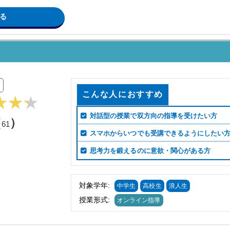
る
こんな人におすすめ
対話型の授業で双方向の指導を受けたい方
（
）
61
スマホからいつでも受講できるようにしたい
思考力を鍛えるのに意欲・関心がある方
対象学年:
中学生
高校生
浪人生
授業形式:
オンライン指導