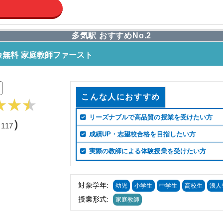
多気駅 おすすめNo.2
無料 家庭教師ファースト
こんな人におすすめ
リーズナブルで高品質の授業を受けたい方
（
）
117
成績UP・志望校合格を目指したい方
実際の教師による体験授業を受けたい方
対象学年:
幼児
小学生
中学生
高校生
浪人
授業形式:
家庭教師