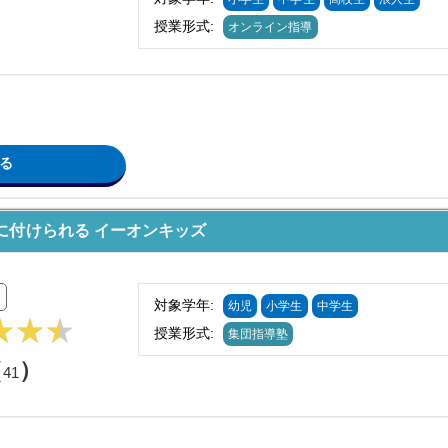
授業形式:
オンライン指導
る
に付けられる イーオンキッズ
対象学年:
幼児
小学生
中学生
授業形式:
集団指導塾
（
）
41