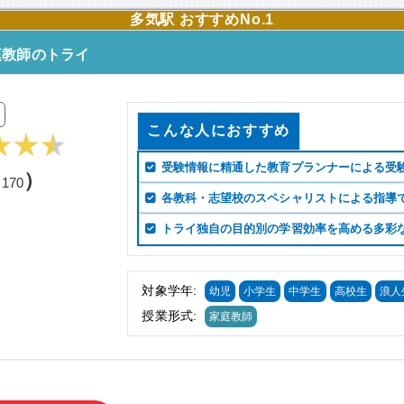
多気駅 おすすめNo.1
庭教師のトライ
こんな人におすすめ
受験情報に精通した教育プランナーによる受
（
）
170
各教科・志望校のスペシャリストによる指導
トライ独自の目的別の学習効率を高める多彩
対象学年:
幼児
小学生
中学生
高校生
浪人
授業形式:
家庭教師