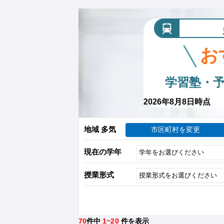
お
学習塾・
2026年8月8日時点
地域 多気
市区町村を変更
現在の学年
授業形式
70
件中
1~20
件を表示