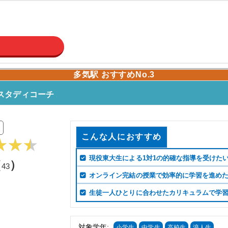
多気駅 おすすめNo.3
スタディコーチ
こんな人におすすめ
現役東大生による1対1の的確な指導を受けた
（
）
43
オンライン完結の授業で効率的に学習を進め
生徒一人ひとりに合わせたカリキュラムで学
対象学年:
小学生
中学生
高校生
浪人生