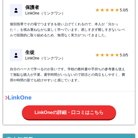
保護者
★★★★★
5.0/5
LinkOne（リンクワン）
個別指導でその場でつまずきを拾い上げてくれるので、本人が「分かっ
た！」を積み重ねながら楽しく学べています。易しすぎず難しすぎないレベ
ルで段階的に取り組めるため、無理なく実力がついてきました。
生徒
★★★★★
5.0/5
LinkOne（リンクワン）
自分のペースで学べるのが良いです。学校の教科書や手持ちの参考書も使え
て無駄な購入が不要。通学時間がいらないので部活との両立もしやすく、費
用や時間の面でも続けやすいと感じています。
LinkOne
LinkOneの詳細・口コミはこちら