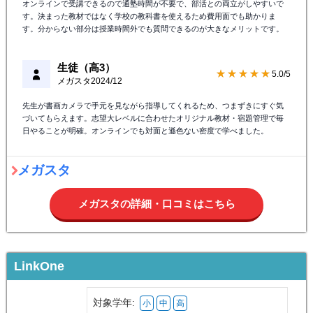
オンラインで受講できるので通塾時間が不要で、部活との両立がしやすいで
す。決まった教材ではなく学校の教科書を使えるため費用面でも助かりま
す。分からない部分は授業時間外でも質問できるのが大きなメリットです。
生徒（高3）
★★★★★
5.0/5
メガスタ
2024/12
先生が書画カメラで手元を見ながら指導してくれるため、つまずきにすぐ気
づいてもらえます。志望大レベルに合わせたオリジナル教材・宿題管理で毎
日やることが明確。オンラインでも対面と遜色ない密度で学べました。
メガスタ
メガスタの詳細・口コミはこちら
LinkOne
対象学年:
小
中
高