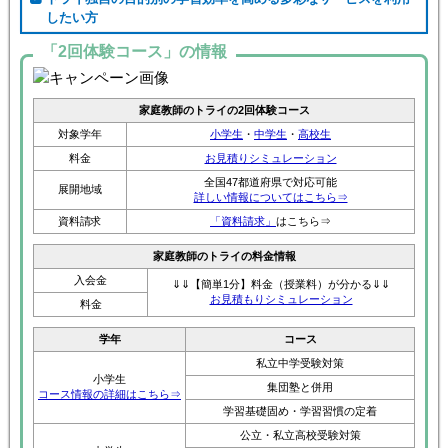
したい方
「2回体験コース」の情報
家庭教師のトライの2回体験コース
対象学年
小学生
・
中学生
・
高校生
料金
お見積りシミュレーション
全国47都道府県で対応可能
展開地域
詳しい情報についてはこちら⇒
資料請求
「資料請求」
はこちら⇒
家庭教師のトライの料金情報
入会金
⇓⇓【簡単1分】料金（授業料）が分かる⇓⇓
お見積もりシミュレーション
料金
学年
コース
私立中学受験対策
小学生
集団塾と併用
コース情報の詳細はこちら⇒
学習基礎固め・学習習慣の定着
公立・私立高校受験対策