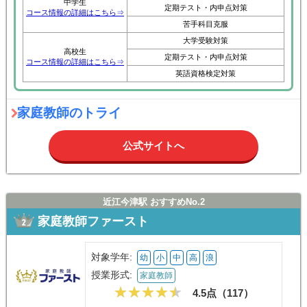
中学生
定期テスト・内申点対策
コース情報の詳細はこちら⇒
苦手科目克服
大学受験対策
高校生
定期テスト・内申点対策
コース情報の詳細はこちら⇒
英語資格検定対策
家庭教師のトライ
公式サイトへ
近江今津駅 おすすめNo.2
家庭教師ファースト
対象学年:
幼
小
中
高
浪
授業形式:
家庭教師
4.5点（
117
）