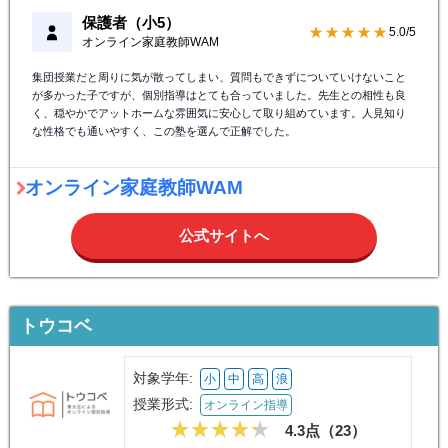
保護者（小5）
★★★★★
5.0/5
オンライン家庭教師WAM
集団授業だと周りに気が散ってしまい、質問もできずについていけないこと
が多かった子ですが、個別指導はとても合っていました。先生との相性も良
く、穏やかでアットホームな雰囲気に安心して取り組めています。人見知り
な性格でも通いやすく、この塾を選んで正解でした。
オンライン家庭教師WAM
公式サイトへ
トウコベ
対象学年:
小
中
高
浪
授業形式:
オンライン指導
4.3点（
23
）