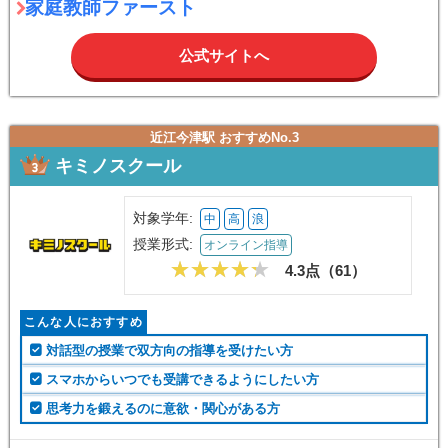
家庭教師ファースト
公式サイトへ
近江今津駅 おすすめNo.3
キミノスクール
対象学年:
中
高
浪
授業形式:
オンライン指導
4.3点（
61
）
こんな人におすすめ
対話型の授業で双方向の指導を受けたい方
スマホからいつでも受講できるようにしたい方
思考力を鍛えるのに意欲・関心がある方