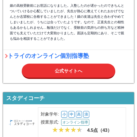
娘の高校受験前にお世話になりました。入塾したのが遅かったのできちんと
ついていけるか心配していましたが、先生が熱心に教えてくれたおかげでな
んとか志望校に合格することができました！娘の友達は先生と合わずやめて
しまいましたが、うちには合っていたようです。なので、正直先生との相性
もあるかもしれません…勉強だけでなく、受験前の気持ちの持ち方など精神
面でも支えていただけて大変助かりました。面談も定期的にあり、そこで親
も悩みを相談することができました。
トライのオンライン個別指導塾
公式サイトへ
スタディコーチ
対象学年:
小
中
高
浪
授業形式:
オンライン指導
4.5点（
43
）