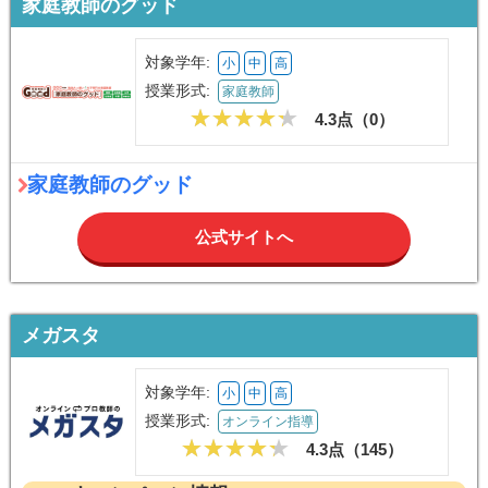
家庭教師のグッド
対象学年:
小
中
高
授業形式:
家庭教師
4.3点（
0
）
家庭教師のグッド
公式サイトへ
メガスタ
対象学年:
小
中
高
授業形式:
オンライン指導
4.3点（
145
）