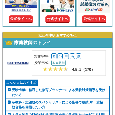
現在の
学年
公式サイトへ
公式サイトへ
公式サイトへ
授業形
式
近江今津駅 おすすめNo.1
家庭教師のトライ
この条件で絞り込む
対象学年:
幼
小
中
高
浪
授業形式:
家庭教師
4.5点（
170
）
こんな人におすすめ
受験情報に精通した教育プランナーによる受験対策指導を受け
たい方
各教科・志望校のスペシャリストによる指導で成績UP・志望
校合格を目指したい方
トライ独自の目的別の学習効率を高める多彩なサービスを利用