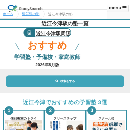
menu
ホーム
滋賀県の塾
近江今津駅の塾
近江今津駅の塾一覧
近江今津駅周辺
おすすめ
学習塾・予備校・家庭教師
2026年8月版
検索をする
地域・駅
近江今津駅
近江今津でおすすめの学習塾 3選
路線・駅
選択されていません
変更
個別教室のトライ
フリーステップ
スクールIE
市区町村
選択されていません
変更