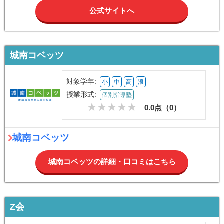
公式サイトへ
城南コベッツ
対象学年:
小
中
高
浪
授業形式:
個別指導塾
0.0点（
0
）
城南コベッツ
城南コベッツの詳細・口コミはこちら
Z会