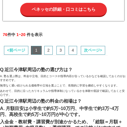
ベネッセの詳細・口コミはこちら
76
件中
1~20
件を表示
<前ページ
1
2
3
4
次ページ>
Q.近江今津駅周辺の塾の選び方は？
A. 塾を選ぶ際は、料金や立地、目的とコースや指導内容が合っているかなどを確認しておくのがお
すすめです。
無理なく通い続けられる価格帯や立地を選ぶことで、長期的に学習を継続しやすくなります。
あわせて、目的に沿ったカリキュラムや指導体制になっているかを体験や面談で確認しておくと安
心です。
Q.近江今津駅周辺の塾の料金の相場は？
A. 月額目安は小学生で約5万~10万円、中学生で約3万~4万
円、高校生で約5万~10万円が中心です。
入会金・教材費・講習費が別途かかるため、「総額＝月額＋