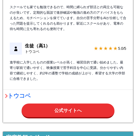
スクールでも家でも勉強できるので、時間に縛られず部活との両立も可能な
のが良いです。定期的な面談で進捗確認や勉強の進め方のアドバイスをもら
えるため、モチベーションを保てています。自分の苦手分野をAIが分析して合
った問題を提示してくれるのも助かります。駅近にスクールがあり、電車の
待ち時間に立ち寄れるのも便利です。
生徒（高1）
★★★★★
5.0/5
トウコベ
進学校に入学したものの授業レベルが高く、補習目的で通い始めました。最
寄り駅前で通いやすく、映像授業で苦手科目を中心に受講。分かりやすい内
容で継続しやすく、約2年の通塾で学校の成績が上がり、希望する大学の学部
に合格できました。
トウコベ
公式サイトへ