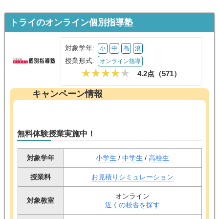
トライのオンライン個別指導塾
対象学年:
小
中
高
浪
授業形式:
オンライン指導
4.2点（
571
）
キャンペーン情報
無料体験授業実施中！
対象学年
小学生
/
中学生
/
高校生
授業料
お見積りシミュレーション
オンライン
対象教室
近くの校舎を探す