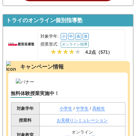
トライのオンライン個別指導塾
対象学年:
小
中
高
浪
授業形式:
オンライン指導
4.2点（
571
）
キャンペーン情報
無料体験授業実施中！
対象学年
小学生
/
中学生
/
高校生
授業料
お見積りシミュレーション
オンライン
対象教室