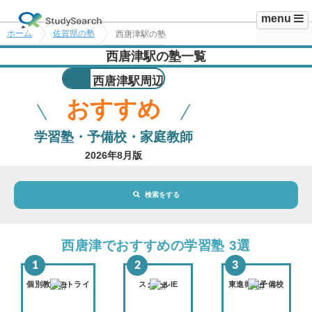
menu
ホーム
佐賀県の塾
西唐津駅の塾
西唐津駅の塾一覧
西唐津駅周辺
おすすめ
学習塾・予備校・家庭教師
2026年8月版
検索をする
地域・駅
西唐津駅
西唐津でおすすめの学習塾 3選
路線・駅
選択されていません
変更
個別教室のトライ
スクールIE
東進衛星予備校
市区町村
選択されていません
変更