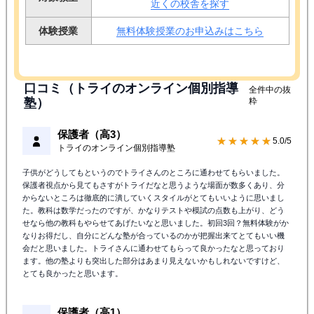
近くの校舎を探す
体験授業
無料体験授業のお申込みはこちら
口コミ（トライのオンライン個別指導
全件中の抜
塾）
粋
保護者（高3）
★★★★★
5.0/5
トライのオンライン個別指導塾
子供がどうしてもというのでトライさんのところに通わせてもらいました。
保護者視点から見てもさすがトライだなと思うような場面が数多くあり、分
からないところは徹底的に潰していくスタイルがとてもいいように思いまし
た。教科は数学だったのですが、かなりテストや模試の点数も上がり、どう
せなら他の教科もやらせてあげたいなと思いました。初回3回？無料体験がか
なりお得だし、自分にどんな塾が合っているのかが把握出来てとてもいい機
会だと思いました。トライさんに通わせてもらって良かったなと思っており
ます。他の塾よりも突出した部分はあまり見えないかもしれないですけど、
とても良かったと思います。
保護者（高1）