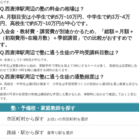
心です。
Q.西唐津駅周辺の塾の料金の相場は？
A. 月額目安は小学生で約5万~10万円、中学生で約3万~4万
円、高校生で約5万~10万円が中心です。
入会金・教材費・講習費が別途かかるため、「総額＝月額＋
（初期費用÷在籍月数）＋季節講習」での比較がおすすめで
す。
Q.西唐津駅周辺で塾に通う生徒の平均受講科目数は？
A. 全体として2~3科目が中心です。
中学生は英数2科から始め、受験学年で理社を加えて3科にするケースが多く、高校生は志望校に合
わせて主要2~3科を軸に編成する傾向があります。
Q.西唐津駅周辺で塾に通う生徒の通塾頻度は？
A. 高校生・中学生は週2回が最多で、小学生は学習習慣づくりの目的から週3回を選ぶ家庭も目立ち
ます。
振替の可否や自習室の有無は継続的な学習にも繋がるため、体験時に合わせて確認しておくと安心
です。
塾・予備校・家庭教師を探す
市区町村から探す
お住いの市区町村を選択
路線・駅から探す
最寄り駅を選択