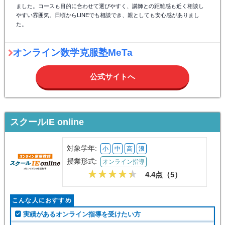
ました。コースも目的に合わせて選びやすく、講師との距離感も近く相談し
やすい雰囲気。日頃からLINEでも相談でき、親としても安心感がありまし
た。
オンライン数学克服塾MeTa
公式サイトへ
スクールIE online
対象学年:
小
中
高
浪
授業形式:
オンライン指導
4.4点（
5
）
こんな人におすすめ
実績があるオンライン指導を受けたい方