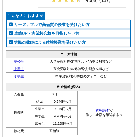
4.5点（
117
）
こんな人におすすめ
リーズナブルで高品質の授業を受けたい方
成績UP・志望校合格を目指したい方
実際の教師による体験授業を受けたい方
コース情報
高校生
大学受験対策/定期テスト/内申点対策など
中学生
高校受験対策/勉強習慣/弱点克服など
小学生
中学受験対策/学校のフォローなど
料金情報(税込)
入会金
0円
幼児
9,240円~/月
小学生
9,240円~/月
資料請求
で
授業料
詳しい金額を確認する⇒
中学生
9,900円~/月
高校生
11,220円~/月
教材費
要相談