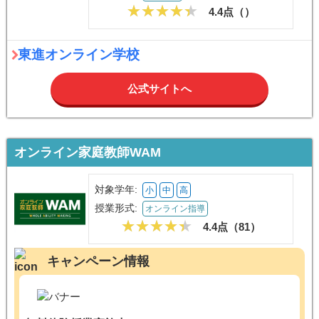
4.4点（
）
東進オンライン学校
公式サイトへ
オンライン家庭教師WAM
対象学年:
小
中
高
授業形式:
オンライン指導
4.4点（
81
）
キャンペーン情報