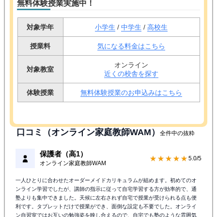
無料体験授業実施中！
対象学年
小学生
/
中学生
/
高校生
授業料
気になる料金はこちら
オンライン
対象教室
近くの校舎を探す
体験授業
無料体験授業のお申込みはこちら
口コミ（オンライン家庭教師WAM）
全件中の抜粋
保護者（高1）
★★★★★
5.0/5
オンライン家庭教師WAM
一人ひとりに合わせたオーダーメイドカリキュラムが組めます。初めてのオ
ンライン学習でしたが、講師の指示に従って自宅学習する方が効率的で、通
塾よりも集中できました。天候に左右されず自宅で授業が受けられる点も便
利です。タブレットだけで授業ができ、面倒な設定も不要でした。オンライ
ン自習室ではお互いの勉強姿を映し合えるので、自宅でも塾のような雰囲気