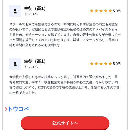
生徒（高1）
★★★★★
5.0/5
トウコベ
スクールでも家でも勉強できるので、時間に縛られず部活との両立も可能な
のが良いです。定期的な面談で進捗確認や勉強の進め方のアドバイスをもら
えるため、モチベーションを保てています。自分の苦手分野をAIが分析して合
った問題を提示してくれるのも助かります。駅近にスクールがあり、電車の
待ち時間に立ち寄れるのも便利です。
生徒（高1）
★★★★★
5.0/5
トウコベ
進学校に入学したものの授業レベルが高く、補習目的で通い始めました。最
寄り駅前で通いやすく、映像授業で苦手科目を中心に受講。分かりやすい内
容で継続しやすく、約2年の通塾で学校の成績が上がり、希望する大学の学部
に合格できました。
トウコベ
公式サイトへ