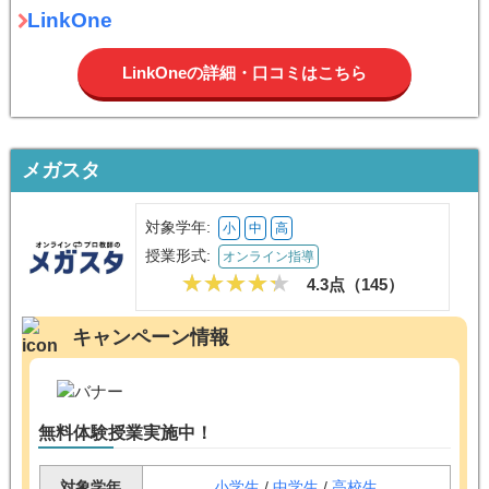
LinkOne
LinkOneの詳細・口コミはこちら
メガスタ
対象学年:
小
中
高
授業形式:
オンライン指導
4.3点（
145
）
キャンペーン情報
無料体験授業実施中！
対象学年
小学生
/
中学生
/
高校生