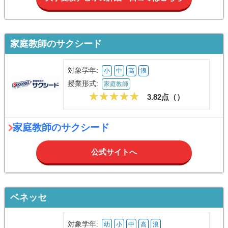
家庭教師のサクシード
対象学年:
小
中
高
浪
授業形式:
家庭教師
3.82点（
）
家庭教師のサクシード
公式サイトへ
ベネッセ
対象学年:
幼
小
中
高
浪