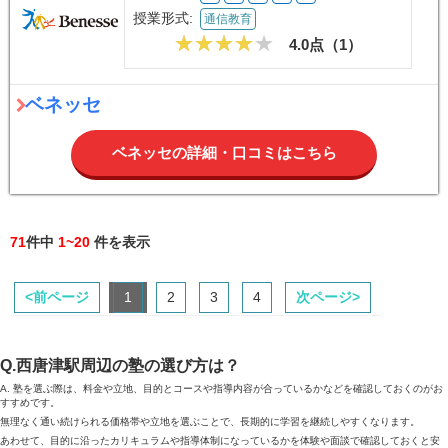
授業形式:
通信教育
4.0点（
1
）
ベネッセ
ベネッセの詳細・口コミはこちら
71
件中
1~20
件を表示
<前ページ
1
2
3
4
次ページ>
Q.西唐津駅周辺の塾の選び方は？
A. 塾を選ぶ際は、料金や立地、目的とコースや指導内容が合っているかなどを確認しておくのがお
すすめです。
無理なく通い続けられる価格帯や立地を選ぶことで、長期的に学習を継続しやすくなります。
あわせて、目的に沿ったカリキュラムや指導体制になっているかを体験や面談で確認しておくと安