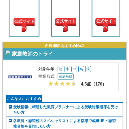
現在の
学年
公式サイト
公式サイト
公式サイト
へ
へ
へ
授業形
式
西唐津駅 おすすめNo.1
この条件で絞り込む
家庭教師のトライ
対象学年:
幼
小
中
高
浪
授業形式:
家庭教師
4.5点（
170
）
こんな人におすすめ
受験情報に精通した教育プランナーによる受験対策指導を受け
たい方
各教科・志望校のスペシャリストによる指導で成績UP・志望
校合格を目指したい方