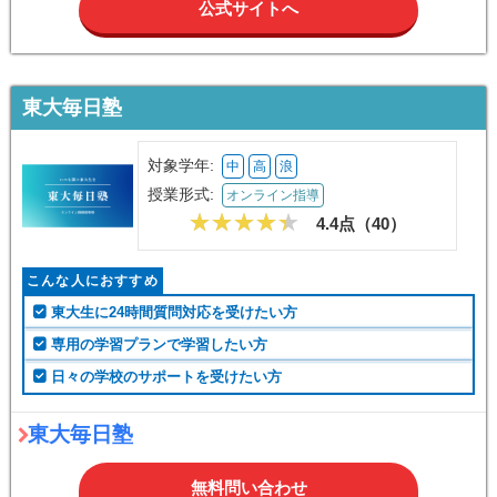
公式サイトへ
東大毎日塾
対象学年:
中
高
浪
授業形式:
オンライン指導
4.4点（
40
）
こんな人におすすめ
東大生に24時間質問対応を受けたい方
専用の学習プランで学習したい方
日々の学校のサポートを受けたい方
東大毎日塾
無料問い合わせ