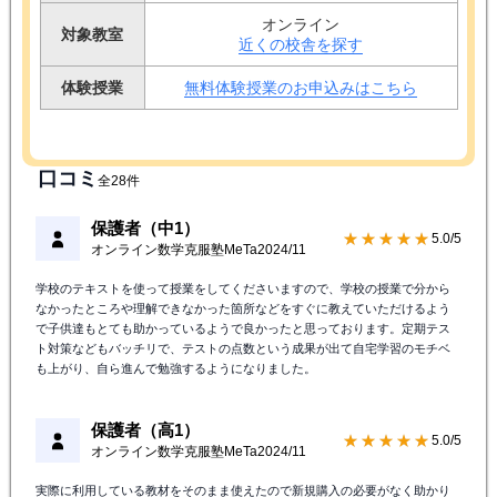
オンライン
対象教室
近くの校舎を探す
体験授業
無料体験授業のお申込みはこちら
口コミ
全28件
保護者（中1）
★★★★★
5.0/5
オンライン数学克服塾MeTa
2024/11
学校のテキストを使って授業をしてくださいますので、学校の授業で分から
なかったところや理解できなかった箇所などをすぐに教えていただけるよう
で子供達もとても助かっているようで良かったと思っております。定期テス
ト対策などもバッチリで、テストの点数という成果が出て自宅学習のモチベ
も上がり、自ら進んで勉強するようになりました。
保護者（高1）
★★★★★
5.0/5
オンライン数学克服塾MeTa
2024/11
実際に利用している教材をそのまま使えたので新規購入の必要がなく助かり