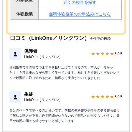
近くの校舎を探す
体験授業
無料体験授業のお申込みはこちら
口コミ（LinkOne／リンクワン）
全件中の抜粋
保護者
★★★★★
5.0/5
LinkOne（リンクワン）
個別指導でその場でつまずきを拾い上げてくれるので、本人が「分かっ
た！」を積み重ねながら楽しく学べています。易しすぎず難しすぎないレベ
ルで段階的に取り組めるため、無理なく実力がついてきました。
生徒
★★★★★
5.0/5
LinkOne（リンクワン）
自分のペースで学べるのが良いです。学校の教科書や手持ちの参考書も使え
て無駄な購入が不要。通学時間がいらないので部活との両立もしやすく、費
用や時間の面でも続けやすいと感じています。