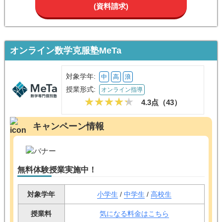
(資料請求)
オンライン数学克服塾MeTa
対象学年:
中
高
浪
授業形式:
オンライン指導
4.3点（
43
）
キャンペーン情報
無料体験授業実施中！
対象学年
小学生
/
中学生
/
高校生
授業料
気になる料金はこちら