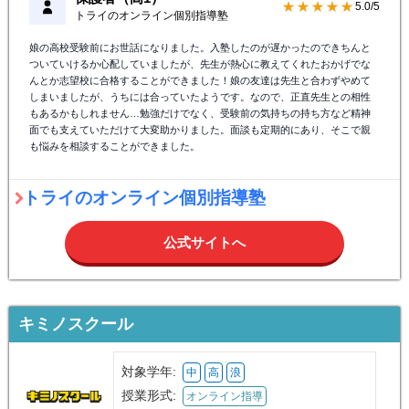
★★★★★
5.0/5
トライのオンライン個別指導塾
娘の高校受験前にお世話になりました。入塾したのが遅かったのできちんと
ついていけるか心配していましたが、先生が熱心に教えてくれたおかげでな
んとか志望校に合格することができました！娘の友達は先生と合わずやめて
しまいましたが、うちには合っていたようです。なので、正直先生との相性
もあるかもしれません…勉強だけでなく、受験前の気持ちの持ち方など精神
面でも支えていただけて大変助かりました。面談も定期的にあり、そこで親
も悩みを相談することができました。
トライのオンライン個別指導塾
公式サイトへ
キミノスクール
対象学年:
中
高
浪
授業形式:
オンライン指導