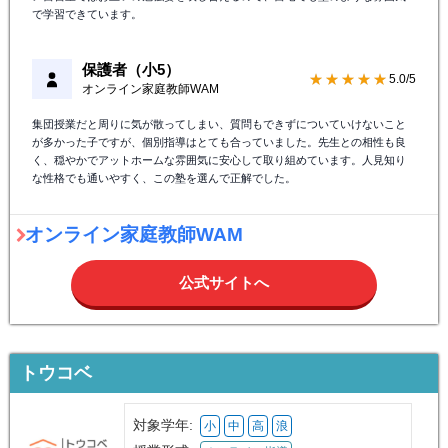
で学習できています。
保護者（小5）
★★★★★
5.0/5
オンライン家庭教師WAM
集団授業だと周りに気が散ってしまい、質問もできずについていけないこと
が多かった子ですが、個別指導はとても合っていました。先生との相性も良
く、穏やかでアットホームな雰囲気に安心して取り組めています。人見知り
な性格でも通いやすく、この塾を選んで正解でした。
オンライン家庭教師WAM
公式サイトへ
トウコベ
対象学年:
小
中
高
浪