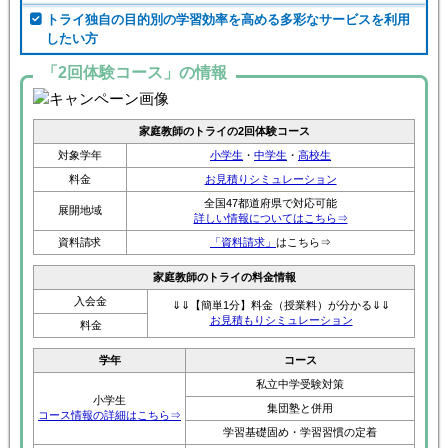
トライ独自の目的別の学習効率を高める多彩なサービスを利用
したい方
「2回体験コース」の情報
家庭教師のトライの2回体験コース
対象学年
小学生
・
中学生
・
高校生
料金
お見積りシミュレーション
全国47都道府県で対応可能
展開地域
詳しい情報についてはこちら⇒
資料請求
「資料請求」
はこちら⇒
家庭教師のトライの料金情報
入会金
⇓⇓【簡単1分】料金（授業料）が分かる⇓⇓
お見積もりシミュレーション
料金
学年
コース
私立中学受験対策
小学生
集団塾と併用
コース情報の詳細はこちら⇒
学習基礎固め・学習習慣の定着