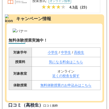
授業形式:
オンライン指導
4.3点（
23
）
キャンペーン情報
無料体験授業実施中！
対象学年
小学生
/
中学生
/
高校生
授業料
気になる料金はこちら
オンライン
対象教室
近くの校舎を探す
体験授業
無料体験授業のお申込みはこちら
口コミ（高校生）
口コミ抜粋