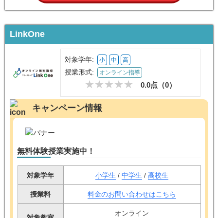
LinkOne
対象学年:
小
中
高
授業形式:
オンライン指導
0.0点（
0
）
キャンペーン情報
無料体験授業実施中！
対象学年
小学生
/
中学生
/
高校生
授業料
料金のお問い合わせはこちら
オンライン
対象教室