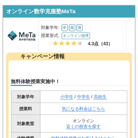
オンライン数学克服塾MeTa
対象学年:
中
高
浪
授業形式:
オンライン指導
4.3点（
43
）
キャンペーン情報
無料体験授業実施中！
対象学年
小学生
/
中学生
/
高校生
授業料
気になる料金はこちら
オンライン
対象教室
近くの校舎を探す