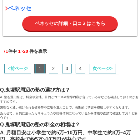
ベネッセ
ベネッセの詳細・口コミはこちら
71
件中
1~20
件を表示
<前ページ
1
2
3
4
次ページ>
Q.鬼塚駅周辺の塾の選び方は？
A. 塾を選ぶ際は、料金や立地、目的とコースや指導内容が合っているかなどを確認しておくのがお
すすめです。
無理なく通い続けられる価格帯や立地を選ぶことで、長期的に学習を継続しやすくなります。
あわせて、目的に沿ったカリキュラムや指導体制になっているかを体験や面談で確認しておくと安
心です。
Q.鬼塚駅周辺の塾の料金の相場は？
A. 月額目安は小学生で約5万~10万円、中学生で約3万~4万
円、高校生で約5万~10万円が中心です。