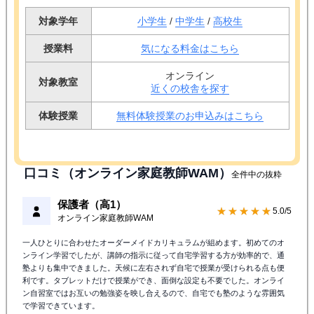
対象学年
小学生
/
中学生
/
高校生
授業料
気になる料金はこちら
オンライン
対象教室
近くの校舎を探す
体験授業
無料体験授業のお申込みはこちら
口コミ（オンライン家庭教師WAM）
全件中の抜粋
保護者（高1）
★★★★★
5.0/5
オンライン家庭教師WAM
一人ひとりに合わせたオーダーメイドカリキュラムが組めます。初めてのオ
ンライン学習でしたが、講師の指示に従って自宅学習する方が効率的で、通
塾よりも集中できました。天候に左右されず自宅で授業が受けられる点も便
利です。タブレットだけで授業ができ、面倒な設定も不要でした。オンライ
ン自習室ではお互いの勉強姿を映し合えるので、自宅でも塾のような雰囲気
で学習できています。