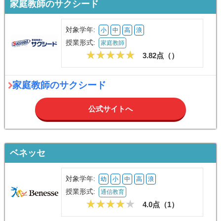
家庭教師のサクシード
対象学年:
小
中
高
浪
授業形式:
家庭教師
3.82点（
）
家庭教師のサクシード
公式サイトへ
ベネッセ
対象学年:
幼
小
中
高
浪
授業形式:
通信教育
4.0点（
1
）