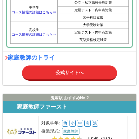
公立・私立高校受験対策
中学生
定期テスト・内申点対策
コース情報の詳細はこちら⇒
苦手科目克服
大学受験対策
高校生
定期テスト・内申点対策
コース情報の詳細はこちら⇒
英語資格検定対策
家庭教師のトライ
公式サイトへ
鬼塚駅 おすすめNo.2
家庭教師ファースト
対象学年:
幼
小
中
高
浪
授業形式:
家庭教師