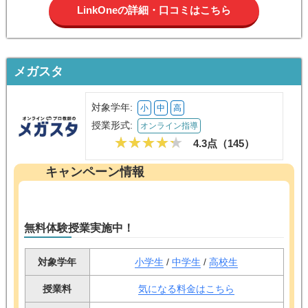
LinkOneの詳細・口コミはこちら
メガスタ
対象学年:
小
中
高
授業形式:
オンライン指導
4.3点（
145
）
キャンペーン情報
無料体験授業実施中！
対象学年
小学生
/
中学生
/
高校生
授業料
気になる料金はこちら