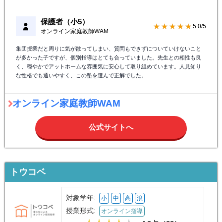
保護者（小5）
★★★★★
5.0/5
オンライン家庭教師WAM
集団授業だと周りに気が散ってしまい、質問もできずについていけないこと
が多かった子ですが、個別指導はとても合っていました。先生との相性も良
く、穏やかでアットホームな雰囲気に安心して取り組めています。人見知り
な性格でも通いやすく、この塾を選んで正解でした。
オンライン家庭教師WAM
公式サイトへ
トウコベ
対象学年:
小
中
高
浪
授業形式:
オンライン指導