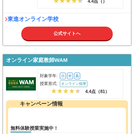
4.4点（
）
東進オンライン学校
公式サイトへ
オンライン家庭教師WAM
対象学年:
小
中
高
授業形式:
オンライン指導
4.4点（
81
）
キャンペーン情報
無料体験授業実施中！