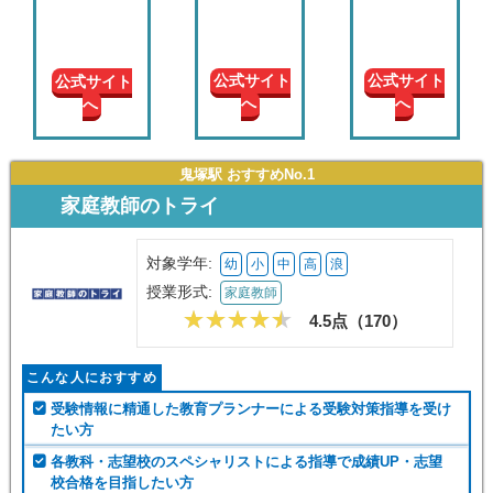
現在の
学年
公式サイト
公式サイト
公式サイト
へ
へ
へ
授業形
式
鬼塚駅 おすすめNo.1
この条件で絞り込む
家庭教師のトライ
対象学年:
幼
小
中
高
浪
授業形式:
家庭教師
4.5点（
170
）
こんな人におすすめ
受験情報に精通した教育プランナーによる受験対策指導を受け
たい方
各教科・志望校のスペシャリストによる指導で成績UP・志望
校合格を目指したい方