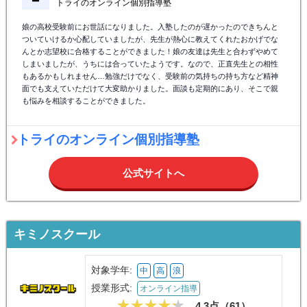
トライのオンライン個別指導塾
娘の高校受験前にお世話になりました。入塾したのが遅かったのできちんと
ついていけるか心配していましたが、先生が熱心に教えてくれたおかげでな
んとか志望校に合格することができました！娘の友達は先生と合わずやめて
しまいましたが、うちには合っていたようです。なので、正直先生との相性
もあるかもしれません…勉強だけでなく、受験前の気持ちの持ち方など精神
面でも支えていただけて大変助かりました。面談も定期的にあり、そこで親
も悩みを相談することができました。
トライのオンライン個別指導塾
公式サイトへ
キミノスクール
対象学年:
中
高
浪
授業形式:
オンライン指導
4.3点（
61
）