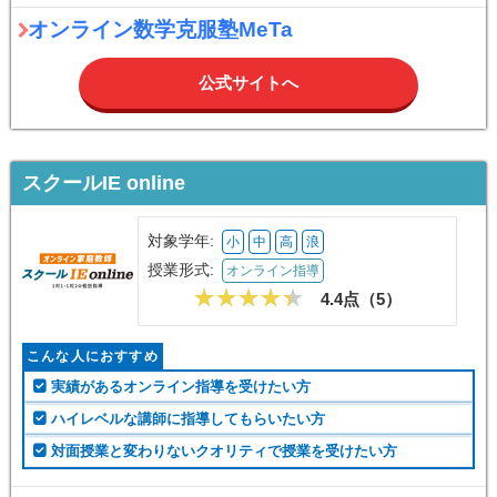
オンライン数学克服塾MeTa
公式サイトへ
スクールIE online
対象学年:
小
中
高
浪
授業形式:
オンライン指導
4.4点（
5
）
こんな人におすすめ
実績があるオンライン指導を受けたい方
ハイレベルな講師に指導してもらいたい方
対面授業と変わりないクオリティで授業を受けたい方