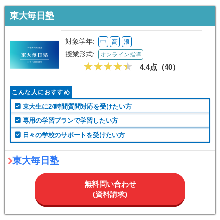
東大毎日塾
対象学年:
中
高
浪
授業形式:
オンライン指導
4.4点（
40
）
こんな人におすすめ
東大生に24時間質問対応を受けたい方
専用の学習プランで学習したい方
日々の学校のサポートを受けたい方
東大毎日塾
無料問い合わせ
(資料請求)