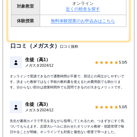
オンライン
対象教室
近くの校舎を探す
体験授業
無料体験授業のお申込みはこちら
口コミ（メガスタ）
口コミ抜粋
生徒（高1）
★★★★★
5.0/5
メガスタ
2024/12
オンラインで受講できるので通塾時間が不要で、部活との両立がしやすいで
す。決まった教材ではなく学校の教科書を使えるため費用面でも助かりま
す。分からない部分は授業時間外でも質問できるのが大きなメリットです。
生徒（高3）
★★★★★
5.0/5
メガスタ
2024/12
先生が書画カメラで手元を見ながら指導してくれるため、つまずきにすぐ気
づいてもらえます。志望大レベルに合わせたオリジナル教材・宿題管理で毎
日やることが明確。オンラインでも対面と遜色ない密度で学べました。