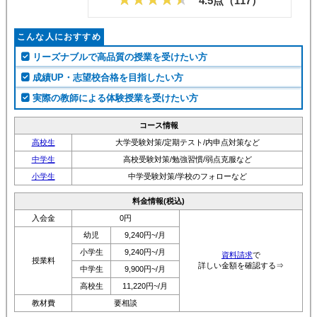
4.5点（
117
）
こんな人におすすめ
リーズナブルで高品質の授業を受けたい方
成績UP・志望校合格を目指したい方
実際の教師による体験授業を受けたい方
コース情報
高校生
大学受験対策/定期テスト/内申点対策など
中学生
高校受験対策/勉強習慣/弱点克服など
小学生
中学受験対策/学校のフォローなど
料金情報(税込)
入会金
0円
幼児
9,240円~/月
小学生
9,240円~/月
資料請求
で
授業料
詳しい金額を確認する⇒
中学生
9,900円~/月
高校生
11,220円~/月
教材費
要相談