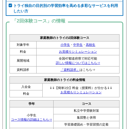
トライ独自の目的別の学習効率を高める多彩なサービスを利用
したい方
「2回体験コース」の情報
家庭教師のトライの2回体験コース
対象学年
小学生
・
中学生
・
高校生
料金
お見積りシミュレーション
全国47都道府県で対応可能
展開地域
詳しい情報についてはこちら⇒
資料請求
「資料請求」
はこちら⇒
家庭教師のトライの料金情報
入会金
⇓⇓【簡単1分】料金（授業料）が分かる⇓⇓
お見積もりシミュレーション
料金
学年
コース
私立中学受験対策
小学生
集団塾と併用
コース情報の詳細はこちら⇒
学習基礎固め・学習習慣の定着