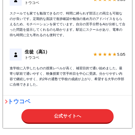
トウコベ
スクールでも家でも勉強できるので、時間に縛られず部活との両立も可能な
のが良いです。定期的な面談で進捗確認や勉強の進め方のアドバイスをもら
えるため、モチベーションを保てています。自分の苦手分野をAIが分析して合
った問題を提示してくれるのも助かります。駅近にスクールがあり、電車の
待ち時間に立ち寄れるのも便利です。
生徒（高1）
★★★★★
5.0/5
トウコベ
進学校に入学したものの授業レベルが高く、補習目的で通い始めました。最
寄り駅前で通いやすく、映像授業で苦手科目を中心に受講。分かりやすい内
容で継続しやすく、約2年の通塾で学校の成績が上がり、希望する大学の学部
に合格できました。
トウコベ
公式サイトへ