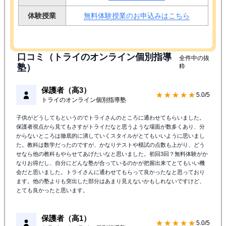
体験授業
無料体験授業のお申込みはこちら
口コミ（トライのオンライン個別指導
全件中の抜
塾）
粋
保護者（高3）
★★★★★
5.0/5
トライのオンライン個別指導塾
子供がどうしてもというのでトライさんのところに通わせてもらいました。
保護者視点から見てもさすがトライだなと思うような場面が数多くあり、分
からないところは徹底的に潰していくスタイルがとてもいいように思いまし
た。教科は数学だったのですが、かなりテストや模試の点数も上がり、どう
せなら他の教科もやらせてあげたいなと思いました。初回3回？無料体験がか
なりお得だし、自分にどんな塾が合っているのかが把握出来てとてもいい機
会だと思いました。トライさんに通わせてもらって良かったなと思っており
ます。他の塾よりも突出した部分はあまり見えないかもしれないですけど、
とても良かったと思います。
保護者（高1）
★★★★★
5.0/5