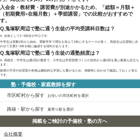
入会金・教材費・講習費が別途かかるため、「総額＝月額＋
（初期費用÷在籍月数）＋季節講習」での比較がおすすめで
す。
Q.鬼塚駅周辺で塾に通う生徒の平均受講科目数は？
A. 全体として2~3科目が中心です。
中学生は英数2科から始め、受験学年で理社を加えて3科にするケースが多く、高校生は志望校に合
わせて主要2~3科を軸に編成する傾向があります。
Q.鬼塚駅周辺で塾に通う生徒の通塾頻度は？
A. 高校生・中学生は週2回が最多で、小学生は学習習慣づくりの目的から週3回を選ぶ家庭も目立ち
ます。
振替の可否や自習室の有無は継続的な学習にも繋がるため、体験時に合わせて確認しておくと安心
です。
塾・予備校・家庭教師を探す
市区町村から探す
お住いの市区町村を選択
路線・駅から探す
最寄り駅を選択
掲載をご検討の予備校・塾の方へ
会社概要