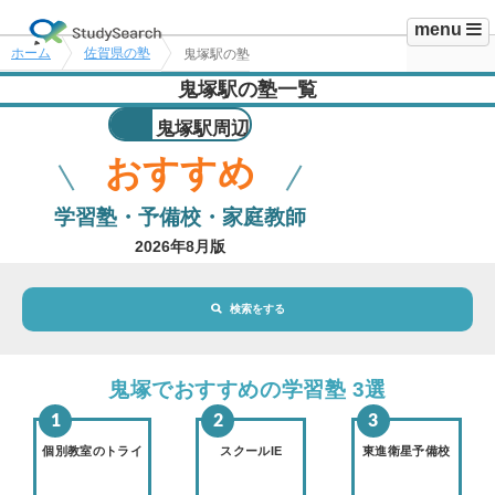
menu
ホーム
佐賀県の塾
鬼塚駅の塾
鬼塚駅の塾一覧
鬼塚駅周辺
おすすめ
学習塾・予備校・家庭教師
2026年8月版
検索をする
地域・駅
鬼塚駅
鬼塚でおすすめの学習塾 3選
路線・駅
選択されていません
変更
個別教室のトライ
スクールIE
東進衛星予備校
市区町村
選択されていません
変更