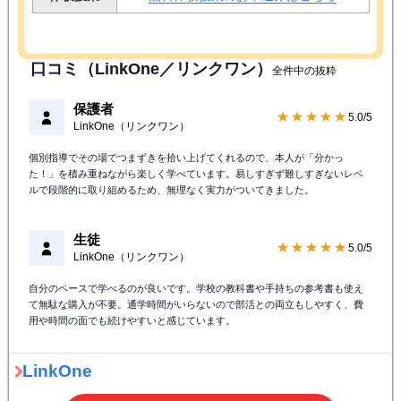
口コミ（LinkOne／リンクワン）
全件中の抜粋
保護者
★★★★★
5.0/5
LinkOne（リンクワン）
個別指導でその場でつまずきを拾い上げてくれるので、本人が「分かっ
た！」を積み重ねながら楽しく学べています。易しすぎず難しすぎないレベ
ルで段階的に取り組めるため、無理なく実力がついてきました。
生徒
★★★★★
5.0/5
LinkOne（リンクワン）
自分のペースで学べるのが良いです。学校の教科書や手持ちの参考書も使え
て無駄な購入が不要。通学時間がいらないので部活との両立もしやすく、費
用や時間の面でも続けやすいと感じています。
LinkOne