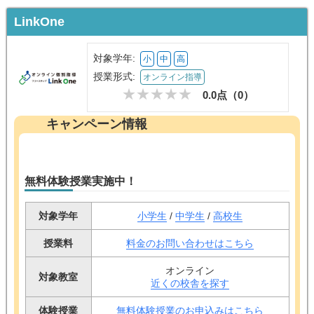
LinkOne
対象学年:
小
中
高
授業形式:
オンライン指導
0.0点（
0
）
キャンペーン情報
無料体験授業実施中！
対象学年
小学生
/
中学生
/
高校生
授業料
料金のお問い合わせはこちら
オンライン
対象教室
近くの校舎を探す
体験授業
無料体験授業のお申込みはこちら