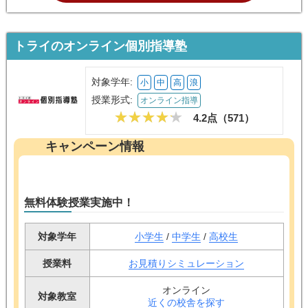
トライのオンライン個別指導塾
対象学年:
小
中
高
浪
授業形式:
オンライン指導
4.2点（
571
）
キャンペーン情報
無料体験授業実施中！
対象学年
小学生
/
中学生
/
高校生
授業料
お見積りシミュレーション
オンライン
対象教室
近くの校舎を探す