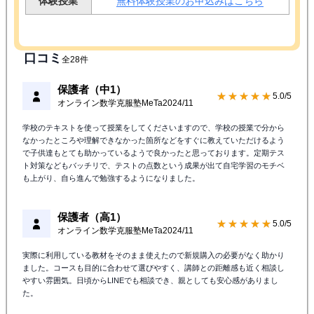
体験授業
無料体験授業のお申込みはこちら
口コミ
全28件
保護者（中1）
★★★★★
5.0/5
オンライン数学克服塾MeTa
2024/11
学校のテキストを使って授業をしてくださいますので、学校の授業で分から
なかったところや理解できなかった箇所などをすぐに教えていただけるよう
で子供達もとても助かっているようで良かったと思っております。定期テス
ト対策などもバッチリで、テストの点数という成果が出て自宅学習のモチベ
も上がり、自ら進んで勉強するようになりました。
保護者（高1）
★★★★★
5.0/5
オンライン数学克服塾MeTa
2024/11
実際に利用している教材をそのまま使えたので新規購入の必要がなく助かり
ました。コースも目的に合わせて選びやすく、講師との距離感も近く相談し
やすい雰囲気。日頃からLINEでも相談でき、親としても安心感がありまし
た。