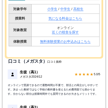
対象学年
小学生
/
中学生
/
高校生
授業料
気になる料金はこちら
オンライン
対象教室
近くの校舎を探す
体験授業
無料体験授業のお申込みはこちら
口コミ（メガスタ）
口コミ抜粋
生徒（高1）
★★★★★
5.0/5
メガスタ
2024/12
オンラインで受講できるので通塾時間が不要で、部活との両立がしやすいで
す。決まった教材ではなく学校の教科書を使えるため費用面でも助かりま
す。分からない部分は授業時間外でも質問できるのが大きなメリットです。
生徒（高3）