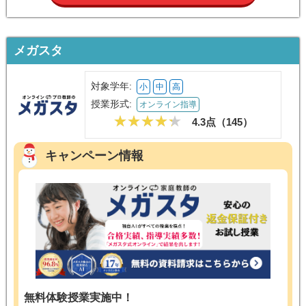
メガスタ
対象学年:
小
中
高
授業形式:
オンライン指導
4.3点（
145
）
キャンペーン情報
無料体験授業実施中！