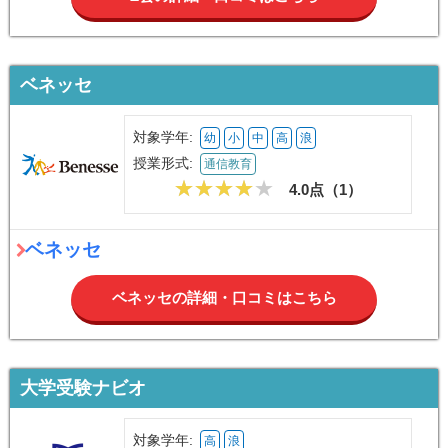
ベネッセ
対象学年:
幼
小
中
高
浪
授業形式:
通信教育
4.0点（
1
）
ベネッセ
ベネッセの詳細・口コミはこちら
大学受験ナビオ
対象学年:
高
浪