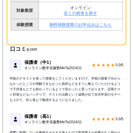
オンライン
対象教室
近くの校舎を探す
体験授業
無料体験授業のお申込みはこちら
口コミ
全28件
保護者（中1）
★★★★★
5.0/5
オンライン数学克服塾MeTa
2024/11
学校のテキストを使って授業をしてくださいますので、学校の授業で分から
なかったところや理解できなかった箇所などをすぐに教えていただけるよう
で子供達もとても助かっているようで良かったと思っております。定期テス
ト対策などもバッチリで、テストの点数という成果が出て自宅学習のモチベ
も上がり、自ら進んで勉強するようになりました。
保護者（高1）
★★★★★
5.0/5
オンライン数学克服塾MeTa
2024/11
実際に利用している教材をそのまま使えたので新規購入の必要がなく助かり