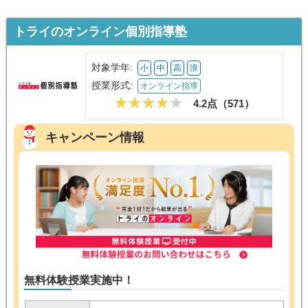
トライのオンライン個別指導塾
対象学年:
小
中
高
浪
授業形式:
オンライン指導
4.2点（
571
）
キャンペーン情報
無料体験授業実施中！