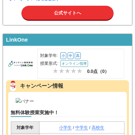
公式サイトへ
LinkOne
対象学年:
小
中
高
授業形式:
オンライン指導
0.0点（
0
）
キャンペーン情報
無料体験授業実施中！
対象学年
小学生
/
中学生
/
高校生