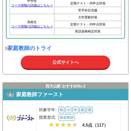
中学生
定期テスト・内申点対策
コース情報の詳細はこちら⇒
苦手科目克服
大学受験対策
高校生
定期テスト・内申点対策
コース情報の詳細はこちら⇒
英語資格検定対策
家庭教師のトライ
公式サイトへ
西大山駅 おすすめNo.2
家庭教師ファースト
対象学年:
幼
小
中
高
浪
授業形式:
家庭教師
4.5点（
117
）