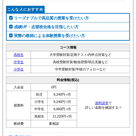
こんな人におすすめ
リーズナブルで高品質の授業を受けたい方
成績UP・志望校合格を目指したい方
実際の教師による体験授業を受けたい方
コース情報
高校生
大学受験対策/定期テスト/内申点対策など
中学生
高校受験対策/勉強習慣/弱点克服など
小学生
中学受験対策/学校のフォローなど
料金情報(税込)
入会金
0円
幼児
9,240円~/月
小学生
9,240円~/月
資料請求
で
授業料
詳しい金額を確認する⇒
中学生
9,900円~/月
高校生
11,220円~/月
教材費
要相談