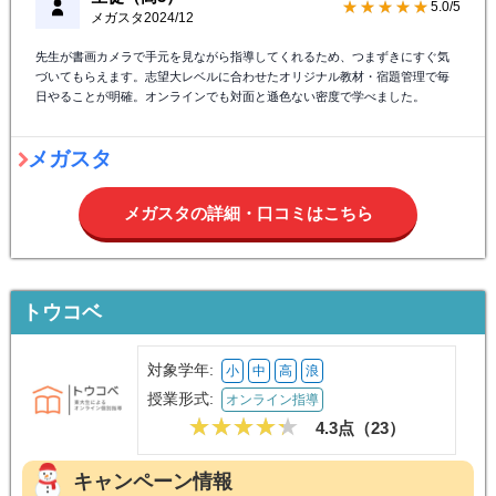
★★★★★
5.0/5
メガスタ
2024/12
先生が書画カメラで手元を見ながら指導してくれるため、つまずきにすぐ気
づいてもらえます。志望大レベルに合わせたオリジナル教材・宿題管理で毎
日やることが明確。オンラインでも対面と遜色ない密度で学べました。
メガスタ
メガスタの詳細・口コミはこちら
トウコベ
対象学年:
小
中
高
浪
授業形式:
オンライン指導
4.3点（
23
）
キャンペーン情報