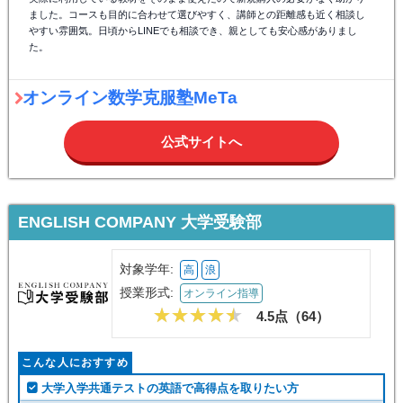
ました。コースも目的に合わせて選びやすく、講師との距離感も近く相談し
やすい雰囲気。日頃からLINEでも相談でき、親としても安心感がありまし
た。
オンライン数学克服塾MeTa
公式サイトへ
ENGLISH COMPANY 大学受験部
対象学年:
高
浪
授業形式:
オンライン指導
4.5点（
64
）
こんな人におすすめ
大学入学共通テストの英語で高得点を取りたい方