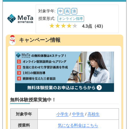
対象学年:
中
高
浪
授業形式:
オンライン指導
4.3点（
43
）
キャンペーン情報
無料体験授業実施中！
対象学年
小学生
/
中学生
/
高校生
授業料
気になる料金はこちら