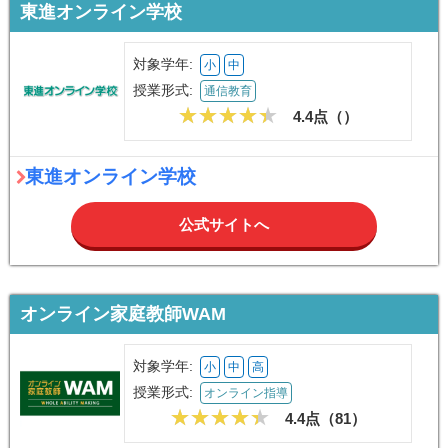
東進オンライン学校
対象学年:
小
中
授業形式:
通信教育
4.4点（
）
東進オンライン学校
公式サイトへ
オンライン家庭教師WAM
対象学年:
小
中
高
授業形式:
オンライン指導
4.4点（
81
）