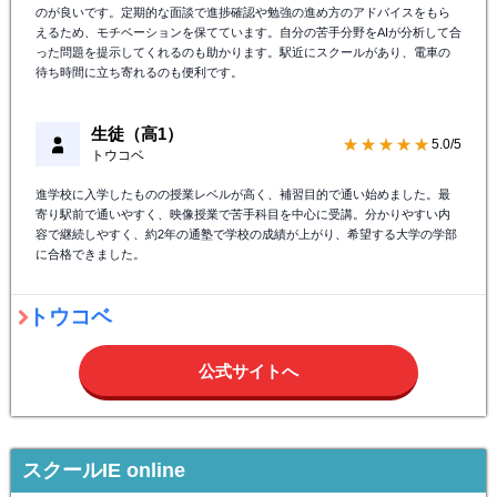
のが良いです。定期的な面談で進捗確認や勉強の進め方のアドバイスをもら
えるため、モチベーションを保てています。自分の苦手分野をAIが分析して合
った問題を提示してくれるのも助かります。駅近にスクールがあり、電車の
待ち時間に立ち寄れるのも便利です。
生徒（高1）
★★★★★
5.0/5
トウコベ
進学校に入学したものの授業レベルが高く、補習目的で通い始めました。最
寄り駅前で通いやすく、映像授業で苦手科目を中心に受講。分かりやすい内
容で継続しやすく、約2年の通塾で学校の成績が上がり、希望する大学の学部
に合格できました。
トウコベ
公式サイトへ
スクールIE online