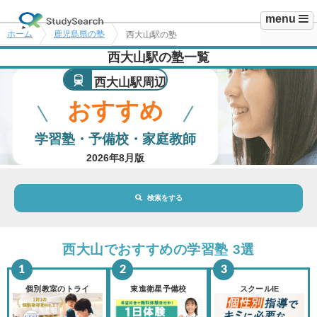
menu
ホーム
鹿児島県の塾
西大山駅の塾
西大山駅の塾一覧
西大山駅周辺
おすすめ
学習塾・予備校・家庭教師
2026年8月版
検索をする
地域・駅
西大山駅
西大山でおすすめの学習塾 3選
路線・駅
選択されていません
変更
個別教室のトライ
東進衛星予備校
スクールIE
市区町村
選択されていません
変更