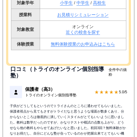
対象学年
小学生
/
中学生
/
高校生
授業料
お見積りシミュレーション
オンライン
対象教室
近くの校舎を探す
体験授業
無料体験授業のお申込みはこちら
口コミ（トライのオンライン個別指導
全件中の抜
塾）
粋
保護者（高3）
★★★★★
5.0/5
トライのオンライン個別指導塾
子供がどうしてもというのでトライさんのところに通わせてもらいました。
保護者視点から見てもさすがトライだなと思うような場面が数多くあり、分
からないところは徹底的に潰していくスタイルがとてもいいように思いまし
た。教科は数学だったのですが、かなりテストや模試の点数も上がり、どう
せなら他の教科もやらせてあげたいなと思いました。初回3回？無料体験がか
なりお得だし、自分にどんな塾が合っているのかが把握出来てとてもいい機