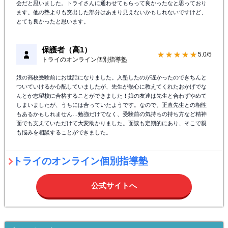
会だと思いました。トライさんに通わせてもらって良かったなと思っており
ます。他の塾よりも突出した部分はあまり見えないかもしれないですけど、
とても良かったと思います。
保護者（高1）
★★★★★
5.0/5
トライのオンライン個別指導塾
娘の高校受験前にお世話になりました。入塾したのが遅かったのできちんと
ついていけるか心配していましたが、先生が熱心に教えてくれたおかげでな
んとか志望校に合格することができました！娘の友達は先生と合わずやめて
しまいましたが、うちには合っていたようです。なので、正直先生との相性
もあるかもしれません…勉強だけでなく、受験前の気持ちの持ち方など精神
面でも支えていただけて大変助かりました。面談も定期的にあり、そこで親
も悩みを相談することができました。
トライのオンライン個別指導塾
公式サイトへ