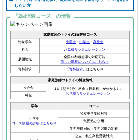
したい方
「2回体験コース」の情報
家庭教師のトライの2回体験コース
対象学年
小学生
・
中学生
・
高校生
料金
お見積りシミュレーション
全国47都道府県で対応可能
展開地域
詳しい情報についてはこちら⇒
資料請求
「資料請求」
はこちら⇒
家庭教師のトライの料金情報
入会金
⇓⇓【簡単1分】料金（授業料）が分かる⇓⇓
お見積もりシミュレーション
料金
学年
コース
私立中学受験対策
小学生
集団塾と併用
コース情報の詳細はこちら⇒
学習基礎固め・学習習慣の定着
公立・私立高校受験対策