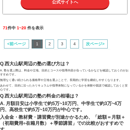
公式サイトへ
71
件中
1~20
件を表示
<前ページ
1
2
3
4
次ページ>
Q.西大山駅周辺の塾の選び方は？
A. 塾を選ぶ際は、料金や立地、目的とコースや指導内容が合っているかなどを確認しておくのがお
すすめです。
無理なく通い続けられる価格帯や立地を選ぶことで、長期的に学習を継続しやすくなります。
あわせて、目的に沿ったカリキュラムや指導体制になっているかを体験や面談で確認しておくと安
心です。
Q.西大山駅周辺の塾の料金の相場は？
A. 月額目安は小学生で約5万~10万円、中学生で約3万~4万
円、高校生で約5万~10万円が中心です。
入会金・教材費・講習費が別途かかるため、「総額＝月額＋
（初期費用÷在籍月数）＋季節講習」での比較がおすすめで
す。