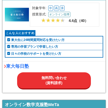
対象学年:
中
高
浪
授業形式:
オンライン指導
4.4点（
40
）
こんな人におすすめ
東大生に24時間質問対応を受けたい方
専用の学習プランで学習したい方
日々の学校のサポートを受けたい方
東大毎日塾
無料問い合わせ
(資料請求)
オンライン数学克服塾MeTa