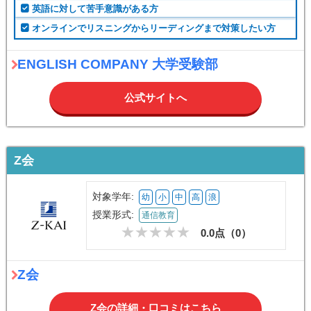
英語に対して苦手意識がある方
オンラインでリスニングからリーディングまで対策したい方
ENGLISH COMPANY 大学受験部
公式サイトへ
Z会
対象学年:
幼
小
中
高
浪
授業形式:
通信教育
0.0点（
0
）
Z会
Z会の詳細・口コミはこちら