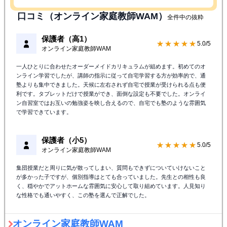
口コミ（オンライン家庭教師WAM）
全件中の抜粋
保護者（高1）
★★★★★
5.0/5
オンライン家庭教師WAM
一人ひとりに合わせたオーダーメイドカリキュラムが組めます。初めてのオ
ンライン学習でしたが、講師の指示に従って自宅学習する方が効率的で、通
塾よりも集中できました。天候に左右されず自宅で授業が受けられる点も便
利です。タブレットだけで授業ができ、面倒な設定も不要でした。オンライ
ン自習室ではお互いの勉強姿を映し合えるので、自宅でも塾のような雰囲気
で学習できています。
保護者（小5）
★★★★★
5.0/5
オンライン家庭教師WAM
集団授業だと周りに気が散ってしまい、質問もできずについていけないこと
が多かった子ですが、個別指導はとても合っていました。先生との相性も良
く、穏やかでアットホームな雰囲気に安心して取り組めています。人見知り
な性格でも通いやすく、この塾を選んで正解でした。
オンライン家庭教師WAM