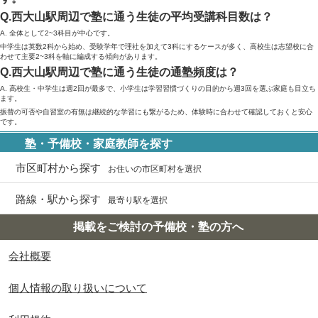
Q.西大山駅周辺で塾に通う生徒の平均受講科目数は？
A. 全体として2~3科目が中心です。
中学生は英数2科から始め、受験学年で理社を加えて3科にするケースが多く、高校生は志望校に合
わせて主要2~3科を軸に編成する傾向があります。
Q.西大山駅周辺で塾に通う生徒の通塾頻度は？
A. 高校生・中学生は週2回が最多で、小学生は学習習慣づくりの目的から週3回を選ぶ家庭も目立ち
ます。
振替の可否や自習室の有無は継続的な学習にも繋がるため、体験時に合わせて確認しておくと安心
です。
塾・予備校・家庭教師を探す
市区町村から探す
お住いの市区町村を選択
路線・駅から探す
最寄り駅を選択
掲載をご検討の予備校・塾の方へ
会社概要
個人情報の取り扱いについて