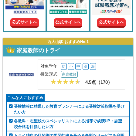
現在の
学年
公式サイトへ
公式サイトへ
公式サイトへ
授業形
式
西大山駅 おすすめNo.1
家庭教師のトライ
この条件で絞り込む
対象学年:
幼
小
中
高
浪
授業形式:
家庭教師
4.5点（
170
）
こんな人におすすめ
受験情報に精通した教育プランナーによる受験対策指導を受け
たい方
各教科・志望校のスペシャリストによる指導で成績UP・志望
校合格を目指したい方
トライ独自の目的別の学習効率を高める多彩なサービスを利用