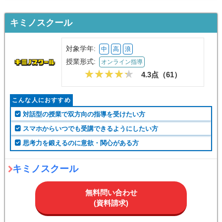
キミノスクール
対象学年:
中
高
浪
授業形式:
オンライン指導
4.3点（
61
）
こんな人におすすめ
対話型の授業で双方向の指導を受けたい方
スマホからいつでも受講できるようにしたい方
思考力を鍛えるのに意欲・関心がある方
キミノスクール
無料問い合わせ
(資料請求)