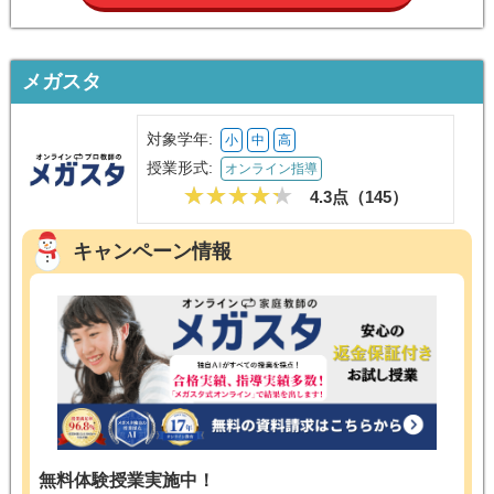
メガスタ
対象学年:
小
中
高
授業形式:
オンライン指導
4.3点（
145
）
キャンペーン情報
無料体験授業実施中！