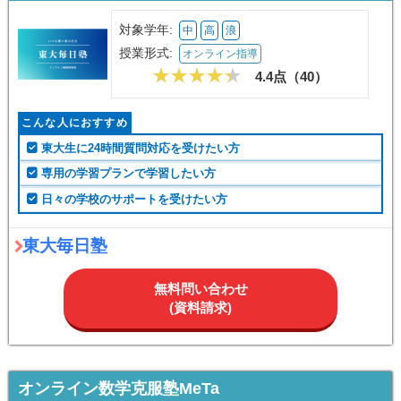
対象学年:
中
高
浪
授業形式:
オンライン指導
4.4点（
40
）
こんな人におすすめ
東大生に24時間質問対応を受けたい方
専用の学習プランで学習したい方
日々の学校のサポートを受けたい方
東大毎日塾
無料問い合わせ
(資料請求)
オンライン数学克服塾MeTa