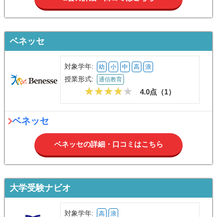
ベネッセ
対象学年:
幼
小
中
高
浪
授業形式:
通信教育
4.0点（
1
）
ベネッセ
ベネッセの詳細・口コミはこちら
大学受験ナビオ
対象学年:
高
浪