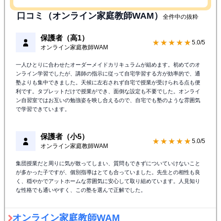
口コミ（オンライン家庭教師WAM）
全件中の抜粋
保護者（高1）
★★★★★
5.0/5
オンライン家庭教師WAM
一人ひとりに合わせたオーダーメイドカリキュラムが組めます。初めてのオ
ンライン学習でしたが、講師の指示に従って自宅学習する方が効率的で、通
塾よりも集中できました。天候に左右されず自宅で授業が受けられる点も便
利です。タブレットだけで授業ができ、面倒な設定も不要でした。オンライ
ン自習室ではお互いの勉強姿を映し合えるので、自宅でも塾のような雰囲気
で学習できています。
保護者（小5）
★★★★★
5.0/5
オンライン家庭教師WAM
集団授業だと周りに気が散ってしまい、質問もできずについていけないこと
が多かった子ですが、個別指導はとても合っていました。先生との相性も良
く、穏やかでアットホームな雰囲気に安心して取り組めています。人見知り
な性格でも通いやすく、この塾を選んで正解でした。
オンライン家庭教師WAM