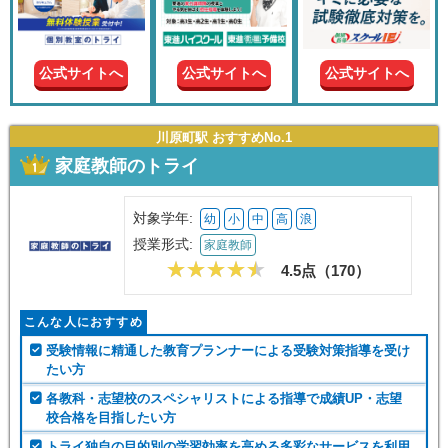
現在の
学年
公式サイトへ
公式サイトへ
公式サイトへ
授業形
式
川原町駅 おすすめNo.1
家庭教師のトライ
この条件で絞り込む
対象学年:
幼
小
中
高
浪
授業形式:
家庭教師
4.5点（
170
）
こんな人におすすめ
受験情報に精通した教育プランナーによる受験対策指導を受け
たい方
各教科・志望校のスペシャリストによる指導で成績UP・志望
校合格を目指したい方
トライ独自の目的別の学習効率を高める多彩なサービスを利用