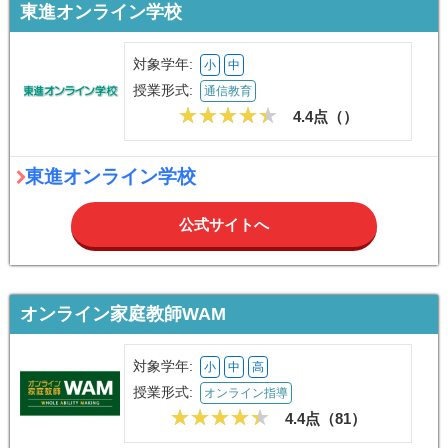
東進オンライン学校
対象学年:
小
中
授業形式:
通信教育
4.4点（
）
東進オンライン学校
公式サイトへ
オンライン家庭教師WAM
対象学年:
小
中
高
授業形式:
オンライン指導
4.4点（
81
）