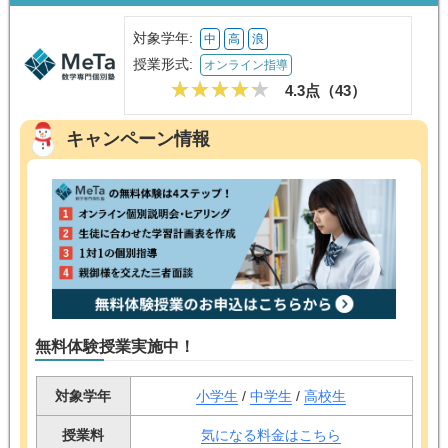
対象学年:
中
高
浪
授業形式:
オンライン指導
4.3点（
43
）
キャンペーン情報
無料体験授業実施中！
対象学年
小学生
/
中学生
/
高校生
授業料
気になる料金はこちら