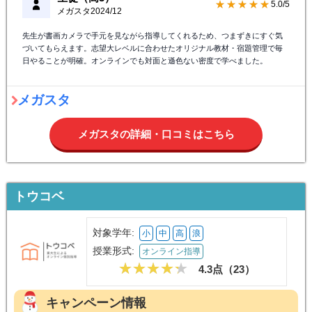
★★★★★
5.0/5
メガスタ
2024/12
先生が書画カメラで手元を見ながら指導してくれるため、つまずきにすぐ気
づいてもらえます。志望大レベルに合わせたオリジナル教材・宿題管理で毎
日やることが明確。オンラインでも対面と遜色ない密度で学べました。
メガスタ
メガスタの詳細・口コミはこちら
トウコベ
対象学年:
小
中
高
浪
授業形式:
オンライン指導
4.3点（
23
）
キャンペーン情報