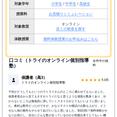
対象学年
小学生
/
中学生
/
高校生
授業料
お見積りシミュレーション
オンライン
対象教室
近くの校舎を探す
体験授業
無料体験授業のお申込みはこちら
口コミ（トライのオンライン個別指導
全件中の抜
塾）
粋
保護者（高3）
★★★★★
5.0/5
トライのオンライン個別指導塾
子供がどうしてもというのでトライさんのところに通わせてもらいました。
保護者視点から見てもさすがトライだなと思うような場面が数多くあり、分
からないところは徹底的に潰していくスタイルがとてもいいように思いまし
た。教科は数学だったのですが、かなりテストや模試の点数も上がり、どう
せなら他の教科もやらせてあげたいなと思いました。初回3回？無料体験がか
なりお得だし、自分にどんな塾が合っているのかが把握出来てとてもいい機