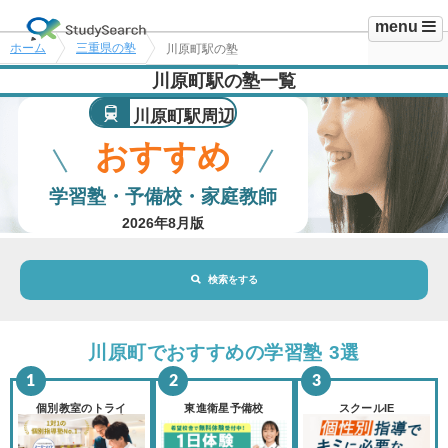
menu
ホーム
三重県の塾
川原町駅の塾
川原町駅の塾一覧
川原町駅周辺
おすすめ
学習塾・予備校・家庭教師
2026年8月版
検索をする
地域・駅
川原町駅
川原町でおすすめの学習塾 3選
路線・駅
選択されていません
変更
個別教室のトライ
東進衛星予備校
スクールIE
市区町村
選択されていません
変更