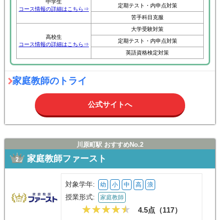
中学生
定期テスト・内申点対策
コース情報の詳細はこちら⇒
苦手科目克服
大学受験対策
高校生
定期テスト・内申点対策
コース情報の詳細はこちら⇒
英語資格検定対策
家庭教師のトライ
公式サイトへ
川原町駅 おすすめNo.2
家庭教師ファースト
対象学年:
幼
小
中
高
浪
授業形式:
家庭教師
4.5点（
117
）