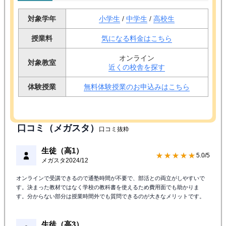
対象学年
小学生
/
中学生
/
高校生
授業料
気になる料金はこちら
オンライン
対象教室
近くの校舎を探す
体験授業
無料体験授業のお申込みはこちら
口コミ（メガスタ）
口コミ抜粋
生徒（高1）
★★★★★
5.0/5
メガスタ
2024/12
オンラインで受講できるので通塾時間が不要で、部活との両立がしやすいで
す。決まった教材ではなく学校の教科書を使えるため費用面でも助かりま
す。分からない部分は授業時間外でも質問できるのが大きなメリットです。
生徒（高3）