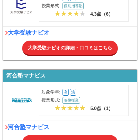
授業形式:
個別指導塾
4.3点（
6
）
大学受験ナビオ
大学受験ナビオの詳細・口コミはこちら
河合塾マナビス
対象学年:
高
浪
授業形式:
映像授業
5.0点（
1
）
河合塾マナビス