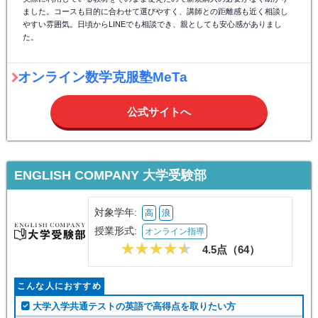
ました。コースも目的に合わせて選びやすく、講師との距離感も近く相談し
やすい雰囲気。日頃からLINEでも相談でき、親としても安心感がありまし
た。
オンライン数学克服塾MeTa
公式サイトへ
ENGLISH COMPANY 大学受験部
対象学年:
高
浪
授業形式:
オンライン指導
4.5点（
64
）
こんな人におすすめ
大学入学共通テストの英語で高得点を取りたい方