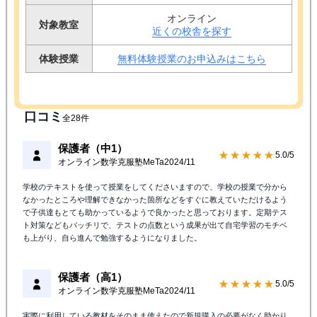
オンライン
対象教室
近くの校舎を探す
体験授業
無料体験授業のお申込みはこちら
口コミ
全28件
保護者（中1）
★★★★★
5.0/5
オンライン数学克服塾MeTa
2024/11
学校のテキストを使って授業をしてくださいますので、学校の授業で分から
なかったところや理解できなかった箇所などをすぐに教えていただけるよう
で子供達もとても助かっているようで良かったと思っております。定期テス
ト対策などもバッチリで、テストの点数という成果が出て自宅学習のモチベ
も上がり、自ら進んで勉強するようになりました。
保護者（高1）
★★★★★
5.0/5
オンライン数学克服塾MeTa
2024/11
実際に利用している教材をそのまま使えたので新規購入の必要がなく助かり