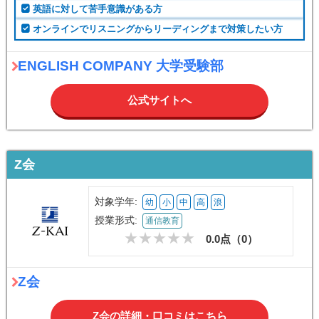
英語に対して苦手意識がある方
オンラインでリスニングからリーディングまで対策したい方
ENGLISH COMPANY 大学受験部
公式サイトへ
Z会
対象学年:
幼
小
中
高
浪
授業形式:
通信教育
0.0点（
0
）
Z会
Z会の詳細・口コミはこちら