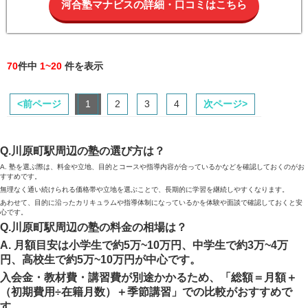
河合塾マナビスの詳細・口コミはこちら
70
件中
1~20
件を表示
<前ページ
1
2
3
4
次ページ>
Q.川原町駅周辺の塾の選び方は？
A. 塾を選ぶ際は、料金や立地、目的とコースや指導内容が合っているかなどを確認しておくのがお
すすめです。
無理なく通い続けられる価格帯や立地を選ぶことで、長期的に学習を継続しやすくなります。
あわせて、目的に沿ったカリキュラムや指導体制になっているかを体験や面談で確認しておくと安
心です。
Q.川原町駅周辺の塾の料金の相場は？
A. 月額目安は小学生で約5万~10万円、中学生で約3万~4万
円、高校生で約5万~10万円が中心です。
入会金・教材費・講習費が別途かかるため、「総額＝月額＋
（初期費用÷在籍月数）＋季節講習」での比較がおすすめで
す。