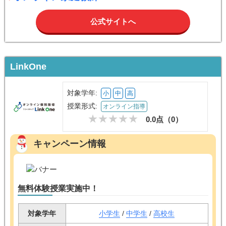
公式サイトへ
LinkOne
対象学年:
小
中
高
授業形式:
オンライン指導
0.0点（
0
）
キャンペーン情報
無料体験授業実施中！
対象学年
小学生
/
中学生
/
高校生