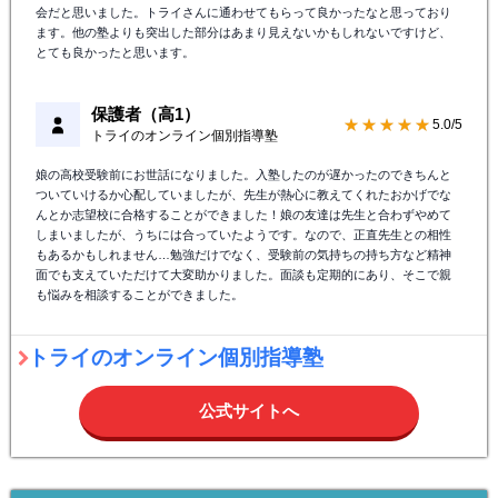
会だと思いました。トライさんに通わせてもらって良かったなと思っており
ます。他の塾よりも突出した部分はあまり見えないかもしれないですけど、
とても良かったと思います。
保護者（高1）
★★★★★
5.0/5
トライのオンライン個別指導塾
娘の高校受験前にお世話になりました。入塾したのが遅かったのできちんと
ついていけるか心配していましたが、先生が熱心に教えてくれたおかげでな
んとか志望校に合格することができました！娘の友達は先生と合わずやめて
しまいましたが、うちには合っていたようです。なので、正直先生との相性
もあるかもしれません…勉強だけでなく、受験前の気持ちの持ち方など精神
面でも支えていただけて大変助かりました。面談も定期的にあり、そこで親
も悩みを相談することができました。
トライのオンライン個別指導塾
公式サイトへ