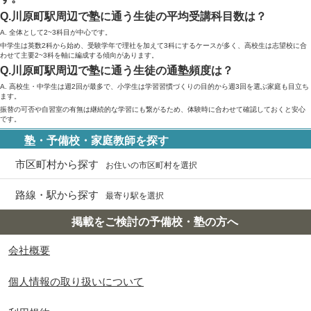
Q.川原町駅周辺で塾に通う生徒の平均受講科目数は？
A. 全体として2~3科目が中心です。
中学生は英数2科から始め、受験学年で理社を加えて3科にするケースが多く、高校生は志望校に合
わせて主要2~3科を軸に編成する傾向があります。
Q.川原町駅周辺で塾に通う生徒の通塾頻度は？
A. 高校生・中学生は週2回が最多で、小学生は学習習慣づくりの目的から週3回を選ぶ家庭も目立ち
ます。
振替の可否や自習室の有無は継続的な学習にも繋がるため、体験時に合わせて確認しておくと安心
です。
塾・予備校・家庭教師を探す
市区町村から探す
お住いの市区町村を選択
路線・駅から探す
最寄り駅を選択
掲載をご検討の予備校・塾の方へ
会社概要
個人情報の取り扱いについて