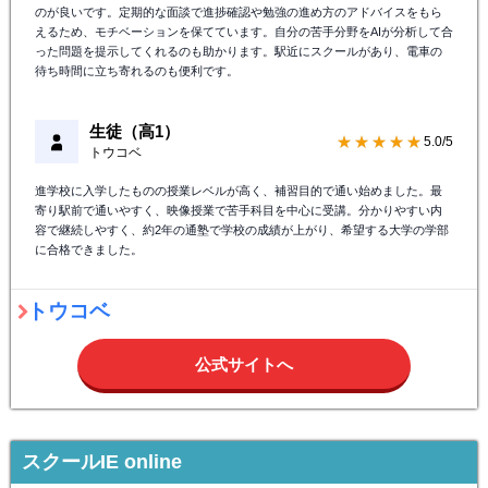
のが良いです。定期的な面談で進捗確認や勉強の進め方のアドバイスをもら
えるため、モチベーションを保てています。自分の苦手分野をAIが分析して合
った問題を提示してくれるのも助かります。駅近にスクールがあり、電車の
待ち時間に立ち寄れるのも便利です。
生徒（高1）
★★★★★
5.0/5
トウコベ
進学校に入学したものの授業レベルが高く、補習目的で通い始めました。最
寄り駅前で通いやすく、映像授業で苦手科目を中心に受講。分かりやすい内
容で継続しやすく、約2年の通塾で学校の成績が上がり、希望する大学の学部
に合格できました。
トウコベ
公式サイトへ
スクールIE online