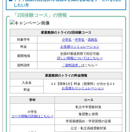
したい方
「2回体験コース」の情報
家庭教師のトライの2回体験コース
対象学年
小学生
・
中学生
・
高校生
料金
お見積りシミュレーション
全国47都道府県で対応可能
展開地域
詳しい情報についてはこちら⇒
資料請求
「資料請求」
はこちら⇒
家庭教師のトライの料金情報
入会金
⇓⇓【簡単1分】料金（授業料）が分かる⇓⇓
お見積もりシミュレーション
料金
学年
コース
私立中学受験対策
小学生
集団塾と併用
コース情報の詳細はこちら⇒
学習基礎固め・学習習慣の定着
公立・私立高校受験対策