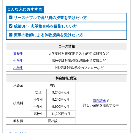
こんな人におすすめ
リーズナブルで高品質の授業を受けたい方
成績UP・志望校合格を目指したい方
実際の教師による体験授業を受けたい方
コース情報
高校生
大学受験対策/定期テスト/内申点対策など
中学生
高校受験対策/勉強習慣/弱点克服など
小学生
中学受験対策/学校のフォローなど
料金情報(税込)
入会金
0円
幼児
9,240円~/月
小学生
9,240円~/月
資料請求
で
授業料
詳しい金額を確認する⇒
中学生
9,900円~/月
高校生
11,220円~/月
教材費
要相談