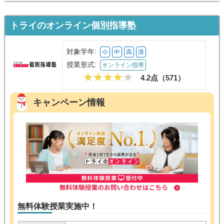
トライのオンライン個別指導塾
対象学年:
小
中
高
浪
授業形式:
オンライン指導
4.2点（
571
）
キャンペーン情報
無料体験授業実施中！