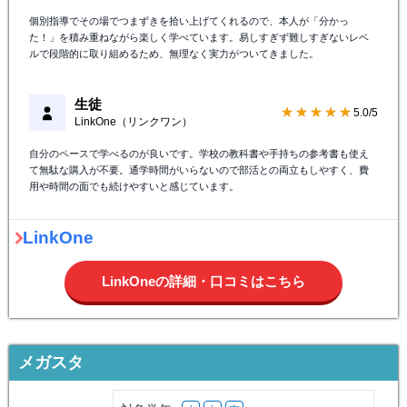
個別指導でその場でつまずきを拾い上げてくれるので、本人が「分かっ
た！」を積み重ねながら楽しく学べています。易しすぎず難しすぎないレベ
ルで段階的に取り組めるため、無理なく実力がついてきました。
生徒
★★★★★
5.0/5
LinkOne（リンクワン）
自分のペースで学べるのが良いです。学校の教科書や手持ちの参考書も使え
て無駄な購入が不要。通学時間がいらないので部活との両立もしやすく、費
用や時間の面でも続けやすいと感じています。
LinkOne
LinkOneの詳細・口コミはこちら
メガスタ