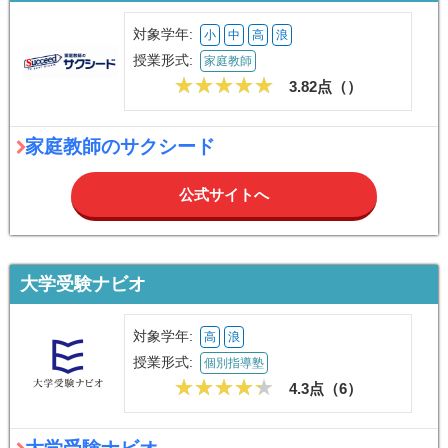
対象学年:
小
中
高
浪
授業形式:
家庭教師
3.82点（
）
家庭教師のサクシード
公式サイトへ
大学受験ナビオ
対象学年:
高
浪
授業形式:
個別指導塾
4.3点（
6
）