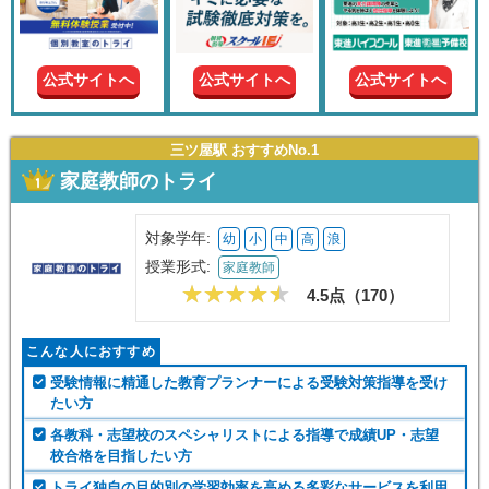
現在の
学年
公式サイトへ
公式サイトへ
公式サイトへ
授業形
式
三ツ屋駅 おすすめNo.1
家庭教師のトライ
この条件で絞り込む
対象学年:
幼
小
中
高
浪
授業形式:
家庭教師
4.5点（
170
）
こんな人におすすめ
受験情報に精通した教育プランナーによる受験対策指導を受け
たい方
各教科・志望校のスペシャリストによる指導で成績UP・志望
校合格を目指したい方
トライ独自の目的別の学習効率を高める多彩なサービスを利用