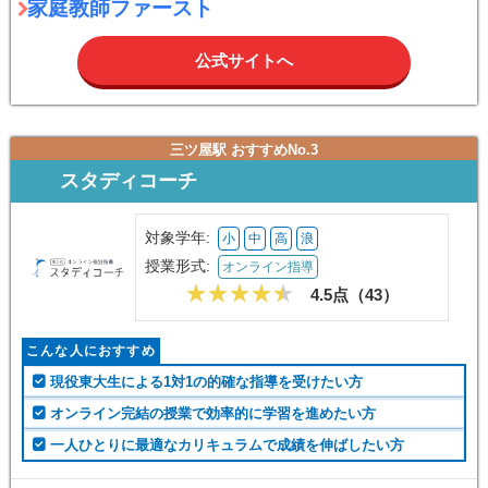
家庭教師ファースト
公式サイトへ
三ツ屋駅 おすすめNo.3
スタディコーチ
対象学年:
小
中
高
浪
授業形式:
オンライン指導
4.5点（
43
）
こんな人におすすめ
現役東大生による1対1の的確な指導を受けたい方
オンライン完結の授業で効率的に学習を進めたい方
一人ひとりに最適なカリキュラムで成績を伸ばしたい方