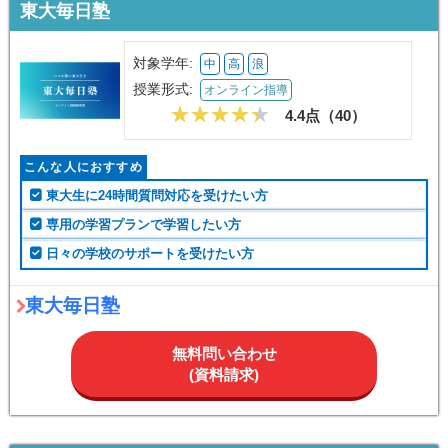
東大毎日塾
対象学年:
中
高
浪
授業形式:
オンライン指導
4.4点（
40
）
こんな人におすすめ
東大生に24時間質問対応を受けたい方
専用の学習プランで学習したい方
日々の学校のサポートを受けたい方
東大毎日塾
無料問い合わせ
(資料請求)