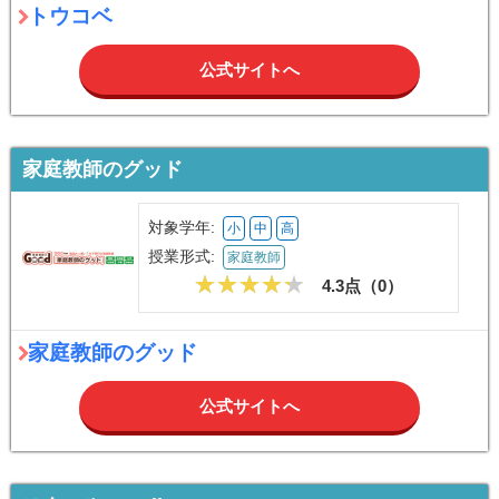
トウコベ
公式サイトへ
家庭教師のグッド
対象学年:
小
中
高
授業形式:
家庭教師
4.3点（
0
）
家庭教師のグッド
公式サイトへ