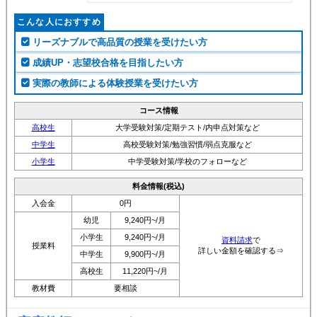
こんな人におすすめ
リーズナブルで高品質の授業を受けたい方
成績UP・志望校合格を目指したい方
実際の教師による体験授業を受けたい方
コース情報
高校生
大学受験対策/定期テスト/内申点対策など
中学生
高校受験対策/勉強習慣/弱点克服など
小学生
中学受験対策/学校のフォローなど
料金情報(税込)
入会金
0円
幼児
9,240円~/月
小学生
9,240円~/月
資料請求
で
授業料
詳しい金額を確認する⇒
中学生
9,900円~/月
高校生
11,220円~/月
教材費
要相談