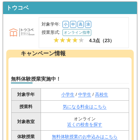
トウコベ
対象学年:
小
中
高
浪
授業形式:
オンライン指導
4.3点（
23
）
キャンペーン情報
無料体験授業実施中！
対象学年
小学生
/
中学生
/
高校生
授業料
気になる料金はこちら
オンライン
対象教室
近くの校舎を探す
体験授業
無料体験授業のお申込みはこちら