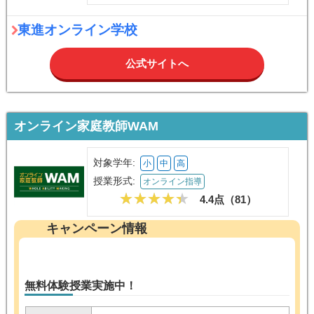
東進オンライン学校
公式サイトへ
オンライン家庭教師WAM
対象学年:
小
中
高
授業形式:
オンライン指導
4.4点（
81
）
キャンペーン情報
無料体験授業実施中！