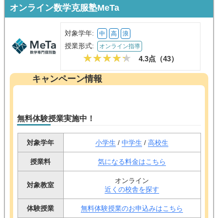
オンライン数学克服塾MeTa
対象学年:
中
高
浪
授業形式:
オンライン指導
4.3点（
43
）
キャンペーン情報
無料体験授業実施中！
対象学年
小学生
/
中学生
/
高校生
授業料
気になる料金はこちら
オンライン
対象教室
近くの校舎を探す
体験授業
無料体験授業のお申込みはこちら