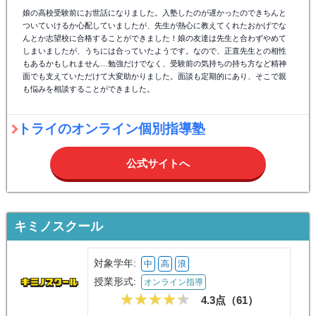
娘の高校受験前にお世話になりました。入塾したのが遅かったのできちんと
ついていけるか心配していましたが、先生が熱心に教えてくれたおかげでな
んとか志望校に合格することができました！娘の友達は先生と合わずやめて
しまいましたが、うちには合っていたようです。なので、正直先生との相性
もあるかもしれません…勉強だけでなく、受験前の気持ちの持ち方など精神
面でも支えていただけて大変助かりました。面談も定期的にあり、そこで親
も悩みを相談することができました。
トライのオンライン個別指導塾
公式サイトへ
キミノスクール
対象学年:
中
高
浪
授業形式:
オンライン指導
4.3点（
61
）