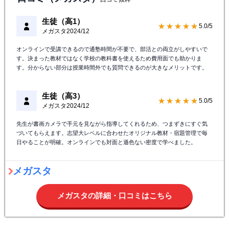
生徒（高1）
★★★★★
5.0/5
メガスタ
2024/12
オンラインで受講できるので通塾時間が不要で、部活との両立がしやすいで
す。決まった教材ではなく学校の教科書を使えるため費用面でも助かりま
す。分からない部分は授業時間外でも質問できるのが大きなメリットです。
生徒（高3）
★★★★★
5.0/5
メガスタ
2024/12
先生が書画カメラで手元を見ながら指導してくれるため、つまずきにすぐ気
づいてもらえます。志望大レベルに合わせたオリジナル教材・宿題管理で毎
日やることが明確。オンラインでも対面と遜色ない密度で学べました。
メガスタ
メガスタの詳細・口コミはこちら