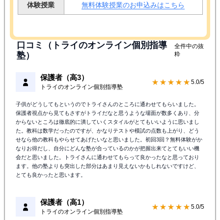
体験授業
無料体験授業のお申込みはこちら
口コミ（トライのオンライン個別指導
全件中の抜
塾）
粋
保護者（高3）
★★★★★
5.0/5
トライのオンライン個別指導塾
子供がどうしてもというのでトライさんのところに通わせてもらいました。
保護者視点から見てもさすがトライだなと思うような場面が数多くあり、分
からないところは徹底的に潰していくスタイルがとてもいいように思いまし
た。教科は数学だったのですが、かなりテストや模試の点数も上がり、どう
せなら他の教科もやらせてあげたいなと思いました。初回3回？無料体験がか
なりお得だし、自分にどんな塾が合っているのかが把握出来てとてもいい機
会だと思いました。トライさんに通わせてもらって良かったなと思っており
ます。他の塾よりも突出した部分はあまり見えないかもしれないですけど、
とても良かったと思います。
保護者（高1）
★★★★★
5.0/5
トライのオンライン個別指導塾