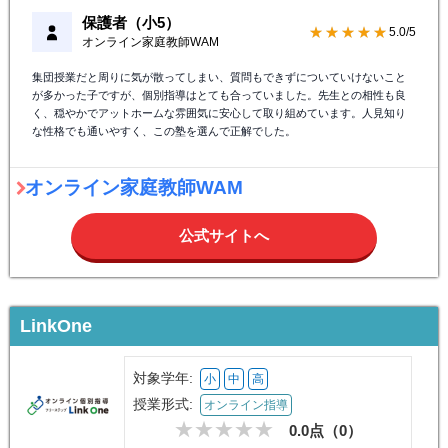
保護者（小5）
★★★★★
5.0/5
オンライン家庭教師WAM
集団授業だと周りに気が散ってしまい、質問もできずについていけないこと
が多かった子ですが、個別指導はとても合っていました。先生との相性も良
く、穏やかでアットホームな雰囲気に安心して取り組めています。人見知り
な性格でも通いやすく、この塾を選んで正解でした。
オンライン家庭教師WAM
公式サイトへ
LinkOne
対象学年:
小
中
高
授業形式:
オンライン指導
0.0点（
0
）