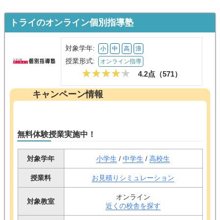
トライのオンライン個別指導塾
対象学年:
小
中
高
浪
授業形式:
オンライン指導
4.2点（
571
）
キャンペーン情報
無料体験授業実施中！
対象学年
小学生
/
中学生
/
高校生
授業料
お見積りシミュレーション
オンライン
対象教室
近くの校舎を探す