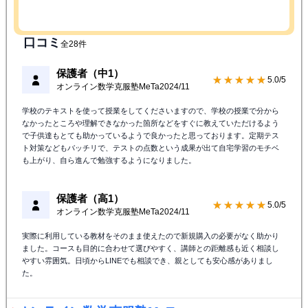
口コミ
全28件
保護者（中1）
★★★★★
5.0/5
オンライン数学克服塾MeTa
2024/11
学校のテキストを使って授業をしてくださいますので、学校の授業で分から
なかったところや理解できなかった箇所などをすぐに教えていただけるよう
で子供達もとても助かっているようで良かったと思っております。定期テス
ト対策などもバッチリで、テストの点数という成果が出て自宅学習のモチベ
も上がり、自ら進んで勉強するようになりました。
保護者（高1）
★★★★★
5.0/5
オンライン数学克服塾MeTa
2024/11
実際に利用している教材をそのまま使えたので新規購入の必要がなく助かり
ました。コースも目的に合わせて選びやすく、講師との距離感も近く相談し
やすい雰囲気。日頃からLINEでも相談でき、親としても安心感がありまし
た。