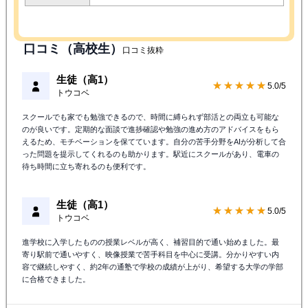
口コミ（高校生）
口コミ抜粋
生徒（高1）
★★★★★
5.0/5
トウコベ
スクールでも家でも勉強できるので、時間に縛られず部活との両立も可能な
のが良いです。定期的な面談で進捗確認や勉強の進め方のアドバイスをもら
えるため、モチベーションを保てています。自分の苦手分野をAIが分析して合
った問題を提示してくれるのも助かります。駅近にスクールがあり、電車の
待ち時間に立ち寄れるのも便利です。
生徒（高1）
★★★★★
5.0/5
トウコベ
進学校に入学したものの授業レベルが高く、補習目的で通い始めました。最
寄り駅前で通いやすく、映像授業で苦手科目を中心に受講。分かりやすい内
容で継続しやすく、約2年の通塾で学校の成績が上がり、希望する大学の学部
に合格できました。