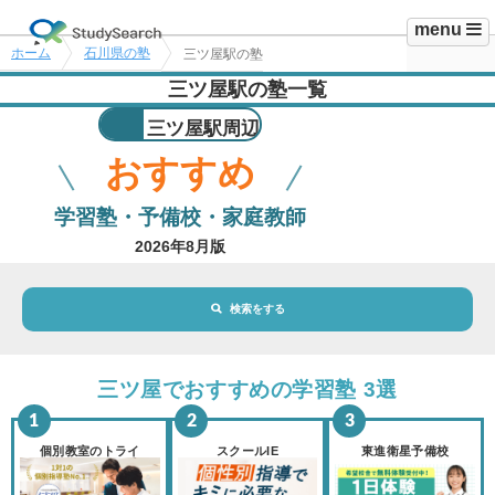
menu
ホーム
石川県の塾
三ツ屋駅の塾
三ツ屋駅の塾一覧
三ツ屋駅周辺
おすすめ
学習塾・予備校・家庭教師
2026年8月版
検索をする
地域・駅
三ツ屋駅
三ツ屋でおすすめの学習塾 3選
路線・駅
選択されていません
変更
個別教室のトライ
スクールIE
東進衛星予備校
市区町村
選択されていません
変更