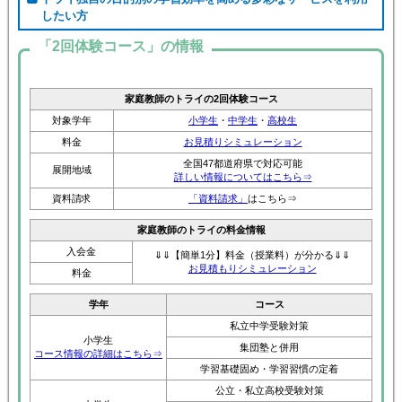
したい方
「2回体験コース」の情報
家庭教師のトライの2回体験コース
対象学年
小学生
・
中学生
・
高校生
料金
お見積りシミュレーション
全国47都道府県で対応可能
展開地域
詳しい情報についてはこちら⇒
資料請求
「資料請求」
はこちら⇒
家庭教師のトライの料金情報
入会金
⇓⇓【簡単1分】料金（授業料）が分かる⇓⇓
お見積もりシミュレーション
料金
学年
コース
私立中学受験対策
小学生
集団塾と併用
コース情報の詳細はこちら⇒
学習基礎固め・学習習慣の定着
公立・私立高校受験対策