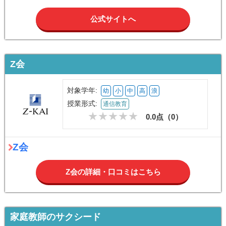
公式サイトへ
Z会
対象学年:
幼
小
中
高
浪
授業形式:
通信教育
0.0点（
0
）
Z会
Z会の詳細・口コミはこちら
家庭教師のサクシード