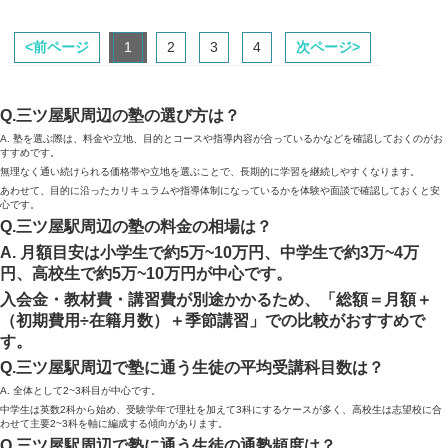
<前ページ
1
2
3
4
次ページ>
Q.三ツ屋駅周辺の塾の選び方は？
A. 塾を選ぶ際は、料金や立地、目的とコースや指導内容が合っているかなどを確認しておくのがお
すすめです。
無理なく通い続けられる価格帯や立地を選ぶことで、長期的に学習を継続しやすくなります。
あわせて、目的に沿ったカリキュラムや指導体制になっているかを体験や面談で確認しておくと安
心です。
Q.三ツ屋駅周辺の塾の料金の相場は？
A. 月額目安は小学生で約5万~10万円、中学生で約3万~4万
円、高校生で約5万~10万円が中心です。
入会金・教材費・講習費が別途かかるため、「総額＝月額＋
（初期費用÷在籍月数）＋季節講習」での比較がおすすめで
す。
Q.三ツ屋駅周辺で塾に通う生徒の平均受講科目数は？
A. 全体として2~3科目が中心です。
中学生は英数2科から始め、受験学年で理社を加えて3科にするケースが多く、高校生は志望校に合
わせて主要2~3科を軸に編成する傾向があります。
Q.三ツ屋駅周辺で塾に通う生徒の通塾頻度は？