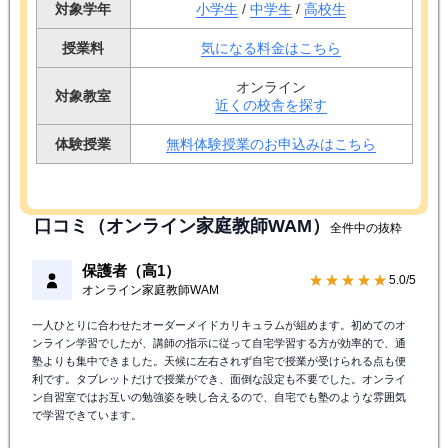
対象学年
小学生
/
中学生
/
高校生
授業料
気になる料金はこちら
オンライン
対象教室
近くの校舎を探す
体験授業
無料体験授業のお申込みはこちら
口コミ（オンライン家庭教師WAM）
全件中の抜粋
保護者（高1）
★★★★★
5.0/5
オンライン家庭教師WAM
一人ひとりに合わせたオーダーメイドカリキュラムが組めます。初めてのオ
ンライン学習でしたが、講師の指示に従って自宅学習する方が効率的で、通
塾よりも集中できました。天候に左右されず自宅で授業が受けられる点も便
利です。タブレットだけで授業ができ、面倒な設定も不要でした。オンライ
ン自習室ではお互いの勉強姿を映し合えるので、自宅でも塾のような雰囲気
で学習できています。