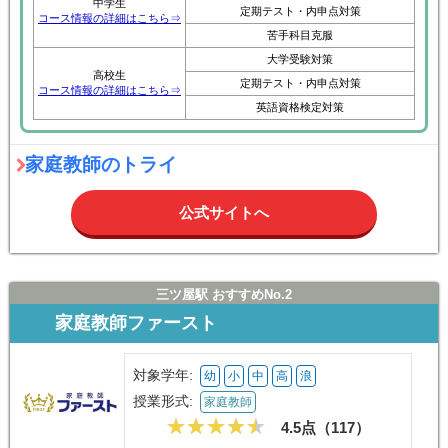
中学生
定期テスト・内申点対策
コース情報の詳細はこちら⇒
苦手科目克服
大学受験対策
高校生
定期テスト・内申点対策
コース情報の詳細はこちら⇒
英語資格検定対策
家庭教師のトライ
公式サイトへ
三ツ屋駅 おすすめNo.2
家庭教師ファースト
対象学年:
幼
小
中
高
浪
授業形式:
家庭教師
4.5点（
117
）