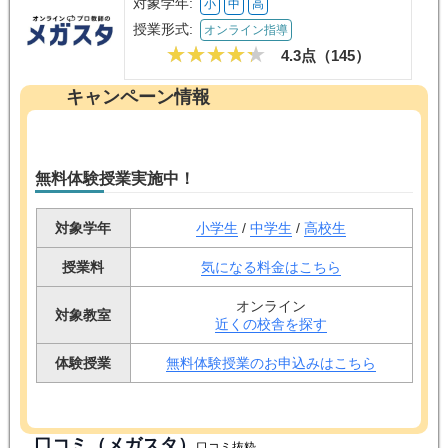
対象学年:
小
中
高
授業形式:
オンライン指導
4.3点（
145
）
キャンペーン情報
無料体験授業実施中！
対象学年
小学生
/
中学生
/
高校生
授業料
気になる料金はこちら
オンライン
対象教室
近くの校舎を探す
体験授業
無料体験授業のお申込みはこちら
口コミ（メガスタ）
口コミ抜粋