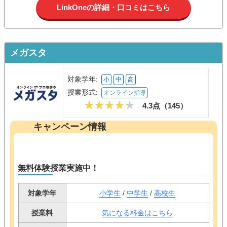
メガスタ
対象学年:
小
中
高
授業形式:
オンライン指導
4.3点（
145
）
キャンペーン情報
無料体験授業実施中！
対象学年
小学生
/
中学生
/
高校生
授業料
気になる料金はこちら
オンライン
対象教室