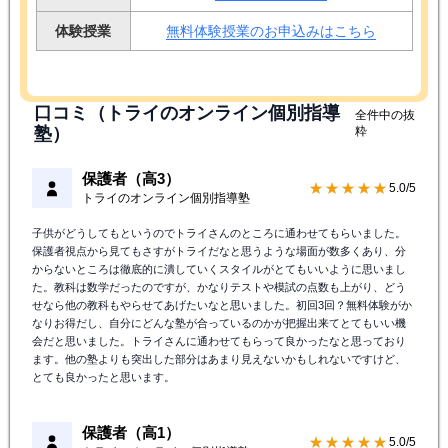
体験授業
無料体験授業のお申込みはこちら
口コミ（トライのオンライン個別指導
全件中の抜
塾）
粋
保護者（高3）
★★★★★
5.0/5
トライのオンライン個別指導塾
子供がどうしてもというのでトライさんのところに通わせてもらいました。
保護者視点から見てもさすがトライだなと思うような場面が数多くあり、分
からないところは徹底的に潰していくスタイルがとてもいいように思いまし
た。教科は数学だったのですが、かなりテストや模試の点数も上がり、どう
せなら他の教科もやらせてあげたいなと思いました。初回3回？無料体験がか
なりお得だし、自分にどんな塾が合っているのかが把握出来てとてもいい機
会だと思いました。トライさんに通わせてもらって良かったなと思っており
ます。他の塾よりも突出した部分はあまり見えないかもしれないですけど、
とても良かったと思います。
保護者（高1）
★★★★★
5.0/5
トライのオンライン個別指導塾