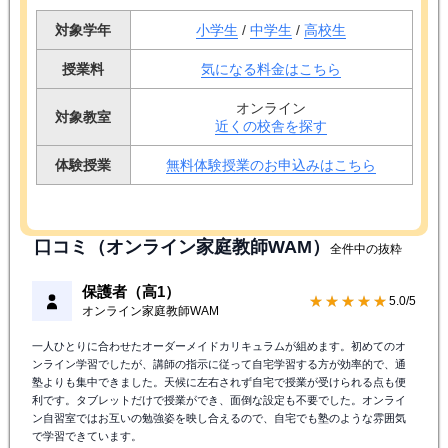
対象学年
小学生
/
中学生
/
高校生
授業料
気になる料金はこちら
オンライン
対象教室
近くの校舎を探す
体験授業
無料体験授業のお申込みはこちら
口コミ（オンライン家庭教師WAM）
全件中の抜粋
保護者（高1）
★★★★★
5.0/5
オンライン家庭教師WAM
一人ひとりに合わせたオーダーメイドカリキュラムが組めます。初めてのオ
ンライン学習でしたが、講師の指示に従って自宅学習する方が効率的で、通
塾よりも集中できました。天候に左右されず自宅で授業が受けられる点も便
利です。タブレットだけで授業ができ、面倒な設定も不要でした。オンライ
ン自習室ではお互いの勉強姿を映し合えるので、自宅でも塾のような雰囲気
で学習できています。