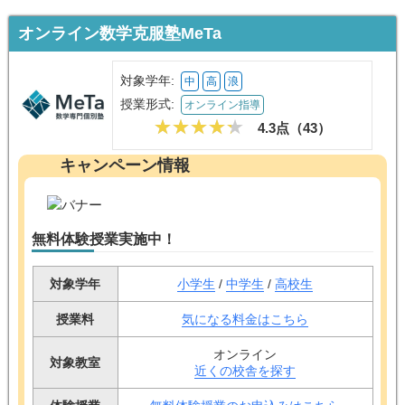
オンライン数学克服塾MeTa
対象学年:
中
高
浪
授業形式:
オンライン指導
4.3点（
43
）
キャンペーン情報
無料体験授業実施中！
対象学年
小学生
/
中学生
/
高校生
授業料
気になる料金はこちら
オンライン
対象教室
近くの校舎を探す
体験授業
無料体験授業のお申込みはこちら