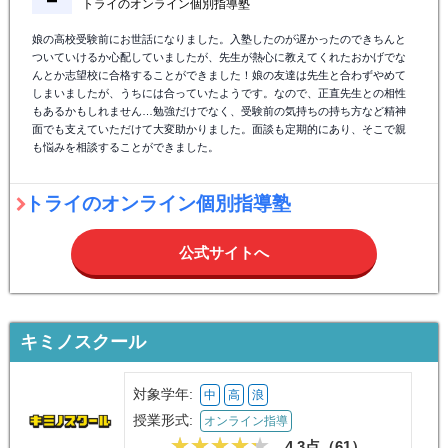
娘の高校受験前にお世話になりました。入塾したのが遅かったのできちんと
ついていけるか心配していましたが、先生が熱心に教えてくれたおかげでな
んとか志望校に合格することができました！娘の友達は先生と合わずやめて
しまいましたが、うちには合っていたようです。なので、正直先生との相性
もあるかもしれません…勉強だけでなく、受験前の気持ちの持ち方など精神
面でも支えていただけて大変助かりました。面談も定期的にあり、そこで親
も悩みを相談することができました。
トライのオンライン個別指導塾
公式サイトへ
キミノスクール
対象学年:
中
高
浪
授業形式:
オンライン指導
4.3点（
61
）