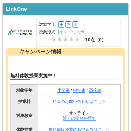
LinkOne
対象学年:
小
中
高
授業形式:
オンライン指導
0.0点（
0
）
キャンペーン情報
無料体験授業実施中！
対象学年
小学生
/
中学生
/
高校生
授業料
料金のお問い合わせはこちら
オンライン
対象教室
近くの校舎を探す
体験授業
無料体験授業のお申込みはこちら