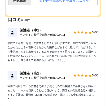
口コミ
全28件
保護者（中1）
★★★★★
5.0/5
オンライン数学克服塾MeTa
2024/11
学校のテキストを使って授業をしてくださいますので、学校の授業で分から
なかったところや理解できなかった箇所などをすぐに教えていただけるよう
で子供達もとても助かっているようで良かったと思っております。定期テス
ト対策などもバッチリで、テストの点数という成果が出て自宅学習のモチベ
も上がり、自ら進んで勉強するようになりました。
保護者（高1）
★★★★★
5.0/5
オンライン数学克服塾MeTa
2024/11
実際に利用している教材をそのまま使えたので新規購入の必要がなく助かり
ました。コースも目的に合わせて選びやすく、講師との距離感も近く相談し
やすい雰囲気。日頃からLINEでも相談でき、親としても安心感がありまし
た。