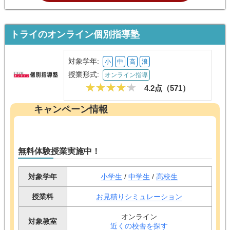
トライのオンライン個別指導塾
対象学年:
小
中
高
浪
授業形式:
オンライン指導
4.2点（
571
）
キャンペーン情報
無料体験授業実施中！
対象学年
小学生
/
中学生
/
高校生
授業料
お見積りシミュレーション
オンライン
対象教室
近くの校舎を探す