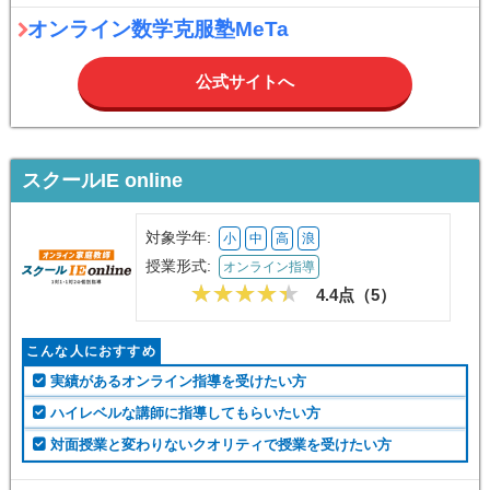
オンライン数学克服塾MeTa
公式サイトへ
スクールIE online
対象学年:
小
中
高
浪
授業形式:
オンライン指導
4.4点（
5
）
こんな人におすすめ
実績があるオンライン指導を受けたい方
ハイレベルな講師に指導してもらいたい方
対面授業と変わりないクオリティで授業を受けたい方
スクールIE online