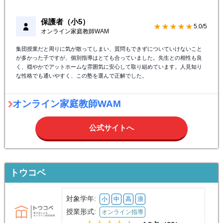
保護者（小5）
★★★★★
5.0/5
オンライン家庭教師WAM
集団授業だと周りに気が散ってしまい、質問もできずについていけないこと
が多かった子ですが、個別指導はとても合っていました。先生との相性も良
く、穏やかでアットホームな雰囲気に安心して取り組めています。人見知り
な性格でも通いやすく、この塾を選んで正解でした。
オンライン家庭教師WAM
公式サイトへ
トウコベ
対象学年:
小
中
高
浪
授業形式:
オンライン指導
4.3点（
23
）