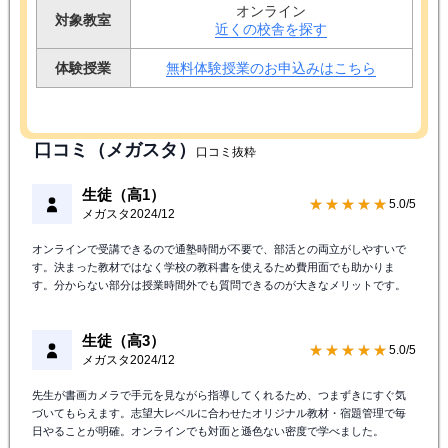
近くの校舎を探す
体験授業
無料体験授業のお申込みはこちら
口コミ（メガスタ）
口コミ抜粋
生徒（高1）
★★★★★
5.0/5
メガスタ
2024/12
オンラインで受講できるので通塾時間が不要で、部活との両立がしやすいで
す。決まった教材ではなく学校の教科書を使えるため費用面でも助かりま
す。分からない部分は授業時間外でも質問できるのが大きなメリットです。
生徒（高3）
★★★★★
5.0/5
メガスタ
2024/12
先生が書画カメラで手元を見ながら指導してくれるため、つまずきにすぐ気
づいてもらえます。志望大レベルに合わせたオリジナル教材・宿題管理で毎
日やることが明確。オンラインでも対面と遜色ない密度で学べました。