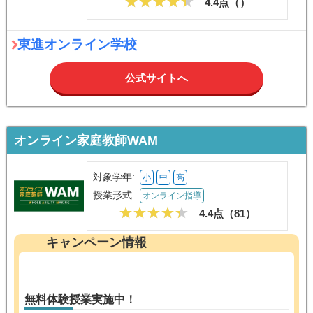
東進オンライン学校
公式サイトへ
オンライン家庭教師WAM
対象学年:
小
中
高
授業形式:
オンライン指導
4.4点（
81
）
キャンペーン情報
無料体験授業実施中！