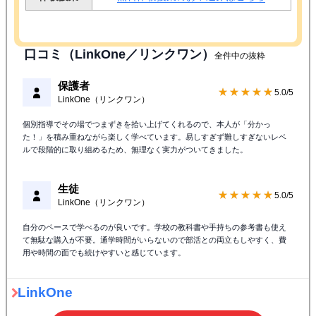
口コミ（LinkOne／リンクワン）
全件中の抜粋
保護者
★★★★★
5.0/5
LinkOne（リンクワン）
個別指導でその場でつまずきを拾い上げてくれるので、本人が「分かっ
た！」を積み重ねながら楽しく学べています。易しすぎず難しすぎないレベ
ルで段階的に取り組めるため、無理なく実力がついてきました。
生徒
★★★★★
5.0/5
LinkOne（リンクワン）
自分のペースで学べるのが良いです。学校の教科書や手持ちの参考書も使え
て無駄な購入が不要。通学時間がいらないので部活との両立もしやすく、費
用や時間の面でも続けやすいと感じています。
LinkOne
LinkOneの詳細・口コミはこちら