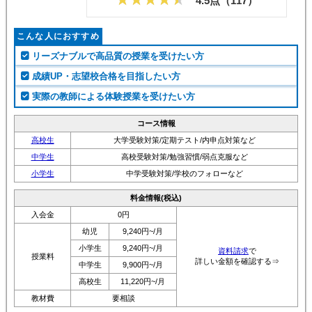
こんな人におすすめ
リーズナブルで高品質の授業を受けたい方
成績UP・志望校合格を目指したい方
実際の教師による体験授業を受けたい方
コース情報
高校生
大学受験対策/定期テスト/内申点対策など
中学生
高校受験対策/勉強習慣/弱点克服など
小学生
中学受験対策/学校のフォローなど
料金情報(税込)
入会金
0円
幼児
9,240円~/月
小学生
9,240円~/月
資料請求
で
授業料
詳しい金額を確認する⇒
中学生
9,900円~/月
高校生
11,220円~/月
教材費
要相談