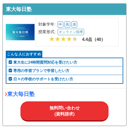
東大毎日塾
対象学年:
中
高
浪
授業形式:
オンライン指導
4.4点（
40
）
こんな人におすすめ
東大生に24時間質問対応を受けたい方
専用の学習プランで学習したい方
日々の学校のサポートを受けたい方
東大毎日塾
無料問い合わせ
(資料請求)