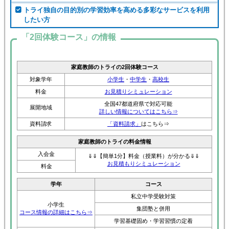
したい方
「2回体験コース」の情報
家庭教師のトライの2回体験コース
対象学年
小学生
・
中学生
・
高校生
料金
お見積りシミュレーション
全国47都道府県で対応可能
展開地域
詳しい情報についてはこちら⇒
資料請求
「資料請求」
はこちら⇒
家庭教師のトライの料金情報
入会金
⇓⇓【簡単1分】料金（授業料）が分かる⇓⇓
お見積もりシミュレーション
料金
学年
コース
私立中学受験対策
小学生
集団塾と併用
コース情報の詳細はこちら⇒
学習基礎固め・学習習慣の定着
公立・私立高校受験対策