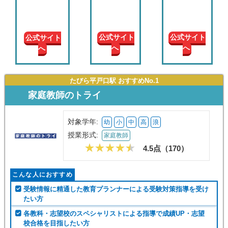
現在の
学年
公式サイトへ
公式サイトへ
公式サイトへ
授業形
式
たびら平戸口駅 おすすめNo.1
家庭教師のトライ
この条件で絞り込む
対象学年:
幼
小
中
高
浪
授業形式:
家庭教師
4.5点（
170
）
こんな人におすすめ
受験情報に精通した教育プランナーによる受験対策指導を受け
たい方
各教科・志望校のスペシャリストによる指導で成績UP・志望
校合格を目指したい方
トライ独自の目的別の学習効率を高める多彩なサービスを利用