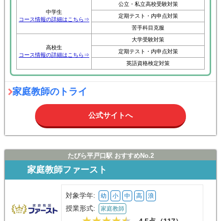
中学生
定期テスト・内申点対策
コース情報の詳細はこちら⇒
苦手科目克服
大学受験対策
高校生
定期テスト・内申点対策
コース情報の詳細はこちら⇒
英語資格検定対策
家庭教師のトライ
公式サイトへ
たびら平戸口駅 おすすめNo.2
家庭教師ファースト
対象学年:
幼
小
中
高
浪
授業形式:
家庭教師
4.5点（
117
）