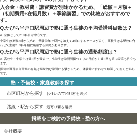
入会金・教材費・講習費が別途かかるため、「総額＝月額＋
（初期費用÷在籍月数）＋季節講習」での比較がおすすめで
す。
Q.たびら平戸口駅周辺で塾に通う生徒の平均受講科目数は？
A. 全体として2~3科目が中心です。
中学生は英数2科から始め、受験学年で理社を加えて3科にするケースが多く、高校生は志望校に合
わせて主要2~3科を軸に編成する傾向があります。
Q.たびら平戸口駅周辺で塾に通う生徒の通塾頻度は？
A. 高校生・中学生は週2回が最多で、小学生は学習習慣づくりの目的から週3回を選ぶ家庭も目立ち
ます。
振替の可否や自習室の有無は継続的な学習にも繋がるため、体験時に合わせて確認しておくと安心
です。
塾・予備校・家庭教師を探す
市区町村から探す
お住いの市区町村を選択
路線・駅から探す
最寄り駅を選択
掲載をご検討の予備校・塾の方へ
会社概要