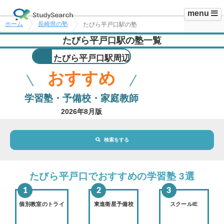
menu
ホーム
長崎県の塾
たびら平戸口駅の塾
たびら平戸口駅の塾一覧
たびら平戸口駅周辺
おすすめ
学習塾・予備校・家庭教師
2026年8月版
検索をする
地域・駅
たびら平戸口駅
たびら平戸口でおすすめの学習塾 3選
路線・駅
選択されていません
変更
個別教室のトライ
東進衛星予備校
スクールIE
市区町村
選択されていません
変更