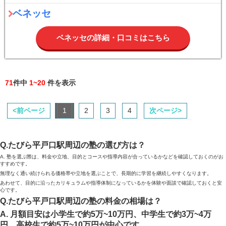
ベネッセ
ベネッセの詳細・口コミはこちら
71
件中
1~20
件を表示
<前ページ
1
2
3
4
次ページ>
Q.たびら平戸口駅周辺の塾の選び方は？
A. 塾を選ぶ際は、料金や立地、目的とコースや指導内容が合っているかなどを確認しておくのがお
すすめです。
無理なく通い続けられる価格帯や立地を選ぶことで、長期的に学習を継続しやすくなります。
あわせて、目的に沿ったカリキュラムや指導体制になっているかを体験や面談で確認しておくと安
心です。
Q.たびら平戸口駅周辺の塾の料金の相場は？
A. 月額目安は小学生で約5万~10万円、中学生で約3万~4万
円、高校生で約5万~10万円が中心です。