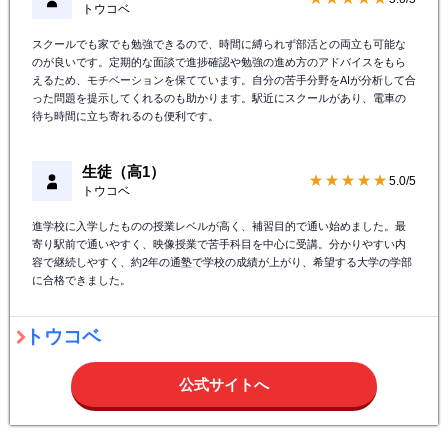
スクールでも家でも勉強できるので、時間に縛られず部活との両立も可能な
のが良いです。定期的な面談で進捗確認や勉強の進め方のアドバイスをもら
えるため、モチベーションを保てています。自分の苦手分野をAIが分析して合
った問題を提示してくれるのも助かります。駅近にスクールがあり、電車の
待ち時間に立ち寄れるのも便利です。
生徒（高1）
★★★★★
5.0/5
トウコベ
進学校に入学したものの授業レベルが高く、補習目的で通い始めました。最
寄り駅前で通いやすく、映像授業で苦手科目を中心に受講。分かりやすい内
容で継続しやすく、約2年の通塾で学校の成績が上がり、希望する大学の学部
に合格できました。
トウコベ
公式サイトへ