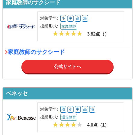
対象学年:
小
中
高
浪
授業形式:
家庭教師
3.82点（
）
家庭教師のサクシード
公式サイトへ
ベネッセ
対象学年:
幼
小
中
高
浪
授業形式:
通信教育
4.0点（
1
）