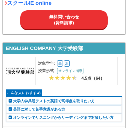
無料問い合わせ
(資料請求)
ENGLISH COMPANY 大学受験部
対象学年:
高
浪
授業形式:
オンライン指導
4.5点（
64
）
こんな人におすすめ
大学入学共通テストの英語で高得点を取りたい方
英語に対して苦手意識がある方
オンラインでリスニングからリーディングまで対策したい方
ENGLISH COMPANY 大学受験部