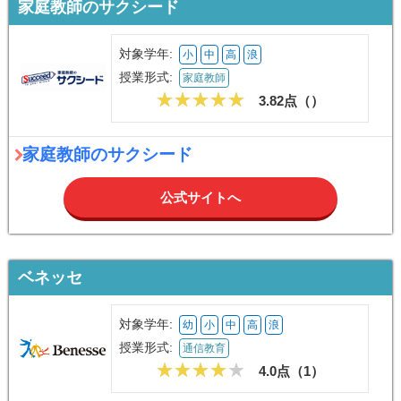
家庭教師のサクシード
対象学年:
小
中
高
浪
授業形式:
家庭教師
3.82点（
）
家庭教師のサクシード
公式サイトへ
ベネッセ
対象学年:
幼
小
中
高
浪
授業形式:
通信教育
4.0点（
1
）