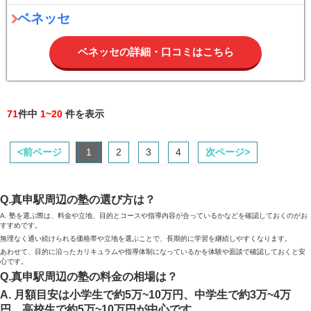
ベネッセ
ベネッセの詳細・口コミはこちら
71
件中
1~20
件を表示
<前ページ
1
2
3
4
次ページ>
Q.真申駅周辺の塾の選び方は？
A. 塾を選ぶ際は、料金や立地、目的とコースや指導内容が合っているかなどを確認しておくのがお
すすめです。
無理なく通い続けられる価格帯や立地を選ぶことで、長期的に学習を継続しやすくなります。
あわせて、目的に沿ったカリキュラムや指導体制になっているかを体験や面談で確認しておくと安
心です。
Q.真申駅周辺の塾の料金の相場は？
A. 月額目安は小学生で約5万~10万円、中学生で約3万~4万
円、高校生で約5万~10万円が中心です。