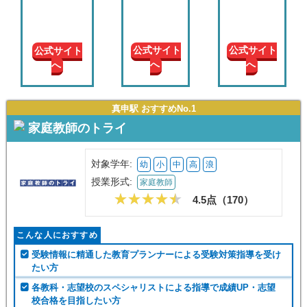
現在の
学年
公式サイト
公式サイト
公式サイト
へ
へ
へ
授業形
式
真申駅 おすすめNo.1
この条件で絞り込む
家庭教師のトライ
対象学年:
幼
小
中
高
浪
授業形式:
家庭教師
4.5点（
170
）
こんな人におすすめ
受験情報に精通した教育プランナーによる受験対策指導を受け
たい方
各教科・志望校のスペシャリストによる指導で成績UP・志望
校合格を目指したい方