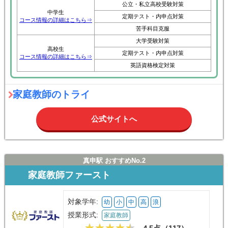
公立・私立高校受験対策
中学生
定期テスト・内申点対策
コース情報の詳細はこちら⇒
苦手科目克服
大学受験対策
高校生
定期テスト・内申点対策
コース情報の詳細はこちら⇒
英語資格検定対策
家庭教師のトライ
公式サイトへ
真申駅 おすすめNo.2
家庭教師ファースト
対象学年:
幼
小
中
高
浪
授業形式:
家庭教師