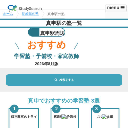
menu
ホーム
長崎県の塾
真申駅の塾
真申駅の塾一覧
真申駅周辺
おすすめ
学習塾・予備校・家庭教師
2026年8月版
検索をする
地域・駅
真申駅
真申でおすすめの学習塾 3選
路線・駅
選択されていません
変更
個別教室のトライ
東進衛星予備校
スクールIE
市区町村
選択されていません
変更