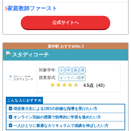
家庭教師ファースト
公式サイトへ
真申駅 おすすめNo.3
スタディコーチ
対象学年:
小
中
高
浪
授業形式:
オンライン指導
4.5点（
43
）
こんな人におすすめ
現役東大生による1対1の的確な指導を受けたい方
オンライン完結の授業で効率的に学習を進めたい方
一人ひとりに最適なカリキュラムで成績を伸ばしたい方