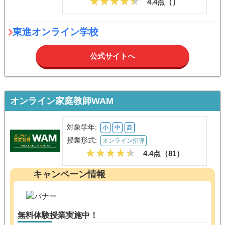
4.4点（
）
東進オンライン学校
公式サイトへ
オンライン家庭教師WAM
対象学年:
小
中
高
授業形式:
オンライン指導
4.4点（
81
）
キャンペーン情報
無料体験授業実施中！