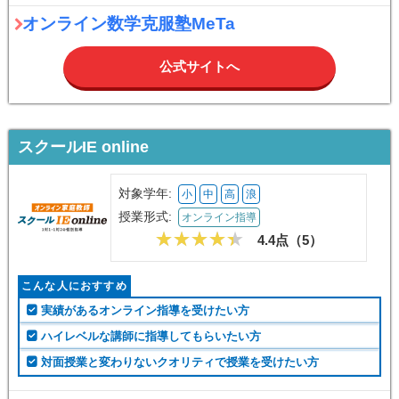
オンライン数学克服塾MeTa
公式サイトへ
スクールIE online
対象学年:
小
中
高
浪
授業形式:
オンライン指導
4.4点（
5
）
こんな人におすすめ
実績があるオンライン指導を受けたい方
ハイレベルな講師に指導してもらいたい方
対面授業と変わりないクオリティで授業を受けたい方