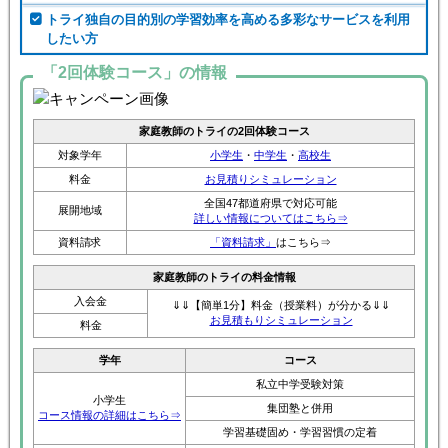
トライ独自の目的別の学習効率を高める多彩なサービスを利用
したい方
「2回体験コース」の情報
家庭教師のトライの2回体験コース
対象学年
小学生
・
中学生
・
高校生
料金
お見積りシミュレーション
全国47都道府県で対応可能
展開地域
詳しい情報についてはこちら⇒
資料請求
「資料請求」
はこちら⇒
家庭教師のトライの料金情報
入会金
⇓⇓【簡単1分】料金（授業料）が分かる⇓⇓
お見積もりシミュレーション
料金
学年
コース
私立中学受験対策
小学生
集団塾と併用
コース情報の詳細はこちら⇒
学習基礎固め・学習習慣の定着