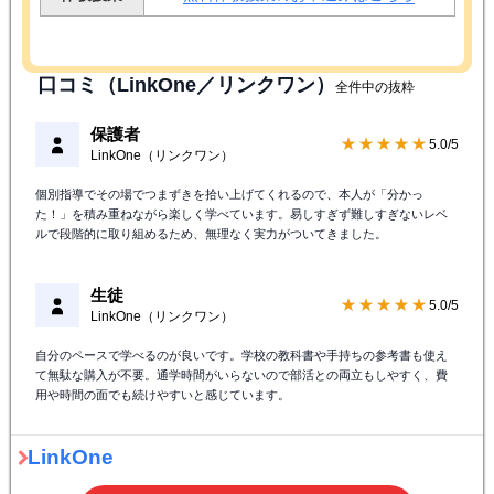
口コミ（LinkOne／リンクワン）
全件中の抜粋
保護者
★★★★★
5.0/5
LinkOne（リンクワン）
個別指導でその場でつまずきを拾い上げてくれるので、本人が「分かっ
た！」を積み重ねながら楽しく学べています。易しすぎず難しすぎないレベ
ルで段階的に取り組めるため、無理なく実力がついてきました。
生徒
★★★★★
5.0/5
LinkOne（リンクワン）
自分のペースで学べるのが良いです。学校の教科書や手持ちの参考書も使え
て無駄な購入が不要。通学時間がいらないので部活との両立もしやすく、費
用や時間の面でも続けやすいと感じています。
LinkOne