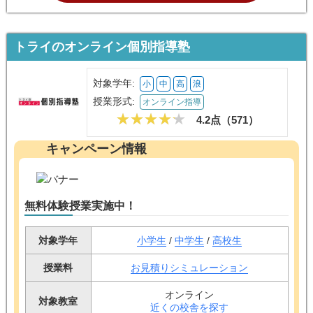
トライのオンライン個別指導塾
対象学年:
小
中
高
浪
授業形式:
オンライン指導
4.2点（
571
）
キャンペーン情報
無料体験授業実施中！
対象学年
小学生
/
中学生
/
高校生
授業料
お見積りシミュレーション
オンライン
対象教室
近くの校舎を探す