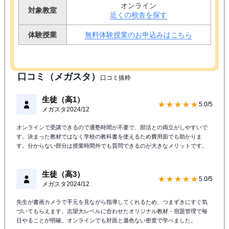
オンライン
対象教室
近くの校舎を探す
体験授業
無料体験授業のお申込みはこちら
口コミ（メガスタ）
口コミ抜粋
生徒（高1）
★★★★★
5.0/5
メガスタ
2024/12
オンラインで受講できるので通塾時間が不要で、部活との両立がしやすいで
す。決まった教材ではなく学校の教科書を使えるため費用面でも助かりま
す。分からない部分は授業時間外でも質問できるのが大きなメリットです。
生徒（高3）
★★★★★
5.0/5
メガスタ
2024/12
先生が書画カメラで手元を見ながら指導してくれるため、つまずきにすぐ気
づいてもらえます。志望大レベルに合わせたオリジナル教材・宿題管理で毎
日やることが明確。オンラインでも対面と遜色ない密度で学べました。