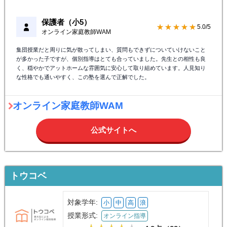
保護者（小5）
★★★★★
5.0/5
オンライン家庭教師WAM
集団授業だと周りに気が散ってしまい、質問もできずについていけないこと
が多かった子ですが、個別指導はとても合っていました。先生との相性も良
く、穏やかでアットホームな雰囲気に安心して取り組めています。人見知り
な性格でも通いやすく、この塾を選んで正解でした。
オンライン家庭教師WAM
公式サイトへ
トウコベ
対象学年:
小
中
高
浪
授業形式:
オンライン指導