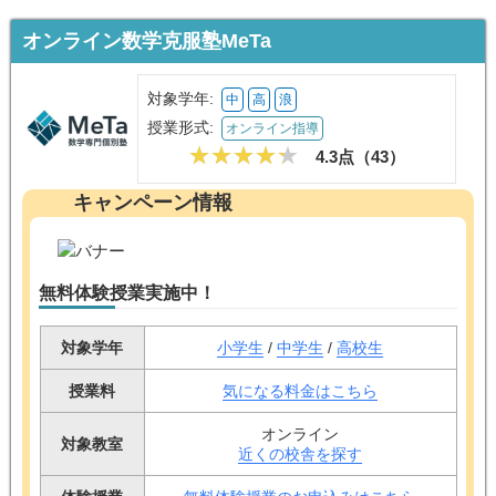
オンライン数学克服塾MeTa
対象学年:
中
高
浪
授業形式:
オンライン指導
4.3点（
43
）
キャンペーン情報
無料体験授業実施中！
対象学年
小学生
/
中学生
/
高校生
授業料
気になる料金はこちら
オンライン
対象教室
近くの校舎を探す