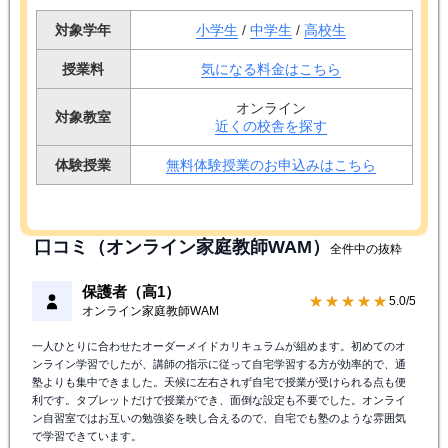
対象学年
小学生
/
中学生
/
高校生
授業料
気になる料金はこちら
オンライン
対象教室
近くの校舎を探す
体験授業
無料体験授業のお申込みはこちら
口コミ（オンライン家庭教師WAM）
全件中の抜粋
保護者（高1）
★★★★★
5.0/5
オンライン家庭教師WAM
一人ひとりに合わせたオーダーメイドカリキュラムが組めます。初めてのオ
ンライン学習でしたが、講師の指示に従って自宅学習する方が効率的で、通
塾よりも集中できました。天候に左右されず自宅で授業が受けられる点も便
利です。タブレットだけで授業ができ、面倒な設定も不要でした。オンライ
ン自習室ではお互いの勉強姿を映し合えるので、自宅でも塾のような雰囲気
で学習できています。