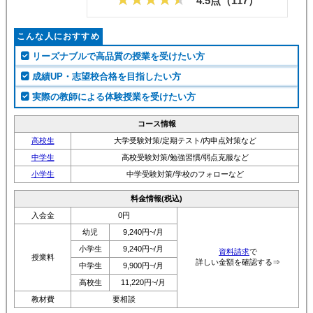
4.5点（
117
）
こんな人におすすめ
リーズナブルで高品質の授業を受けたい方
成績UP・志望校合格を目指したい方
実際の教師による体験授業を受けたい方
コース情報
高校生
大学受験対策/定期テスト/内申点対策など
中学生
高校受験対策/勉強習慣/弱点克服など
小学生
中学受験対策/学校のフォローなど
料金情報(税込)
入会金
0円
幼児
9,240円~/月
小学生
9,240円~/月
資料請求
で
授業料
詳しい金額を確認する⇒
中学生
9,900円~/月
高校生
11,220円~/月
教材費
要相談