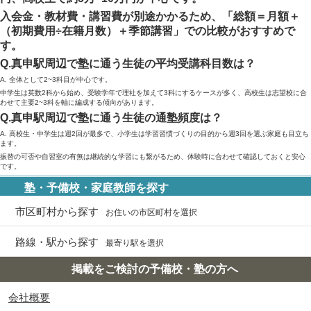
入会金・教材費・講習費が別途かかるため、「総額＝月額＋
（初期費用÷在籍月数）＋季節講習」での比較がおすすめで
す。
Q.真申駅周辺で塾に通う生徒の平均受講科目数は？
A. 全体として2~3科目が中心です。
中学生は英数2科から始め、受験学年で理社を加えて3科にするケースが多く、高校生は志望校に合
わせて主要2~3科を軸に編成する傾向があります。
Q.真申駅周辺で塾に通う生徒の通塾頻度は？
A. 高校生・中学生は週2回が最多で、小学生は学習習慣づくりの目的から週3回を選ぶ家庭も目立ち
ます。
振替の可否や自習室の有無は継続的な学習にも繋がるため、体験時に合わせて確認しておくと安心
です。
塾・予備校・家庭教師を探す
市区町村から探す
お住いの市区町村を選択
路線・駅から探す
最寄り駅を選択
掲載をご検討の予備校・塾の方へ
会社概要