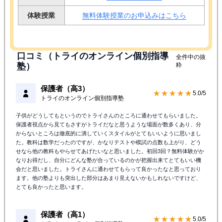
体験授業
無料体験授業のお申込みはこちら
口コミ（トライのオンライン個別指導
全件中の抜
塾）
粋
保護者（高3）
★★★★★
5.0/5
トライのオンライン個別指導塾
子供がどうしてもというのでトライさんのところに通わせてもらいました。
保護者視点から見てもさすがトライだなと思うような場面が数多くあり、分
からないところは徹底的に潰していくスタイルがとてもいいように思いまし
た。教科は数学だったのですが、かなりテストや模試の点数も上がり、どう
せなら他の教科もやらせてあげたいなと思いました。初回3回？無料体験がか
なりお得だし、自分にどんな塾が合っているのかが把握出来てとてもいい機
会だと思いました。トライさんに通わせてもらって良かったなと思っており
ます。他の塾よりも突出した部分はあまり見えないかもしれないですけど、
とても良かったと思います。
保護者（高1）
★★★★★
5.0/5