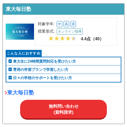
東大毎日塾
対象学年:
中
高
浪
授業形式:
オンライン指導
4.4点（
40
）
こんな人におすすめ
東大生に24時間質問対応を受けたい方
専用の学習プランで学習したい方
日々の学校のサポートを受けたい方
東大毎日塾
無料問い合わせ
(資料請求)