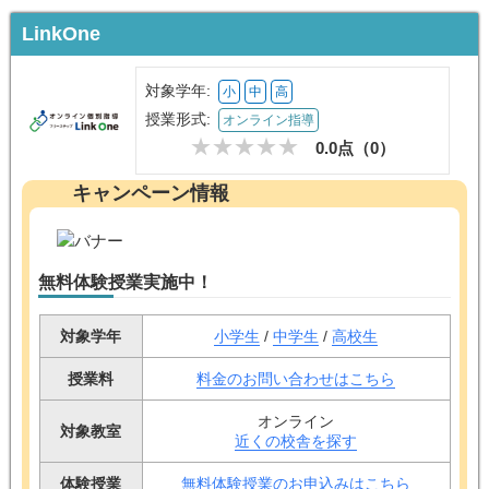
LinkOne
対象学年:
小
中
高
授業形式:
オンライン指導
0.0点（
0
）
キャンペーン情報
無料体験授業実施中！
対象学年
小学生
/
中学生
/
高校生
授業料
料金のお問い合わせはこちら
オンライン
対象教室
近くの校舎を探す
体験授業
無料体験授業のお申込みはこちら