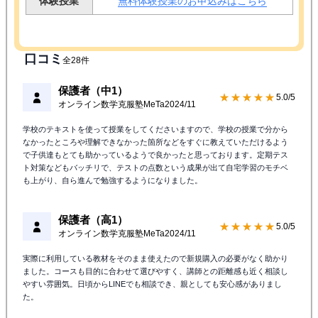
体験授業
無料体験授業のお申込みはこちら
口コミ
全28件
保護者（中1）
★★★★★
5.0/5
オンライン数学克服塾MeTa
2024/11
学校のテキストを使って授業をしてくださいますので、学校の授業で分から
なかったところや理解できなかった箇所などをすぐに教えていただけるよう
で子供達もとても助かっているようで良かったと思っております。定期テス
ト対策などもバッチリで、テストの点数という成果が出て自宅学習のモチベ
も上がり、自ら進んで勉強するようになりました。
保護者（高1）
★★★★★
5.0/5
オンライン数学克服塾MeTa
2024/11
実際に利用している教材をそのまま使えたので新規購入の必要がなく助かり
ました。コースも目的に合わせて選びやすく、講師との距離感も近く相談し
やすい雰囲気。日頃からLINEでも相談でき、親としても安心感がありまし
た。