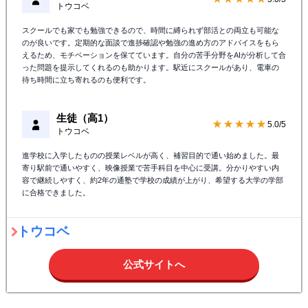
トウコベ
スクールでも家でも勉強できるので、時間に縛られず部活との両立も可能な
のが良いです。定期的な面談で進捗確認や勉強の進め方のアドバイスをもら
えるため、モチベーションを保てています。自分の苦手分野をAIが分析して合
った問題を提示してくれるのも助かります。駅近にスクールがあり、電車の
待ち時間に立ち寄れるのも便利です。
生徒（高1）
★★★★★
5.0/5
トウコベ
進学校に入学したものの授業レベルが高く、補習目的で通い始めました。最
寄り駅前で通いやすく、映像授業で苦手科目を中心に受講。分かりやすい内
容で継続しやすく、約2年の通塾で学校の成績が上がり、希望する大学の学部
に合格できました。
トウコベ
公式サイトへ