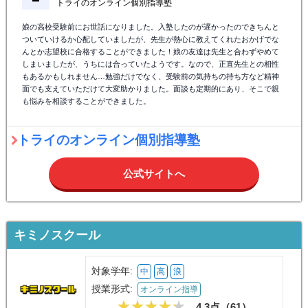
トライのオンライン個別指導塾
娘の高校受験前にお世話になりました。入塾したのが遅かったのできちんと
ついていけるか心配していましたが、先生が熱心に教えてくれたおかげでな
んとか志望校に合格することができました！娘の友達は先生と合わずやめて
しまいましたが、うちには合っていたようです。なので、正直先生との相性
もあるかもしれません…勉強だけでなく、受験前の気持ちの持ち方など精神
面でも支えていただけて大変助かりました。面談も定期的にあり、そこで親
も悩みを相談することができました。
トライのオンライン個別指導塾
公式サイトへ
キミノスクール
対象学年:
中
高
浪
授業形式:
オンライン指導
4.3点（
61
）