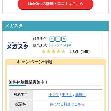
LinkOneの詳細・口コミはこちら
メガスタ
対象学年:
小
中
高
授業形式:
オンライン指導
4.3点（
145
）
キャンペーン情報
無料体験授業実施中！
対象学年
小学生
/
中学生
/
高校生
授業料
気になる料金はこちら