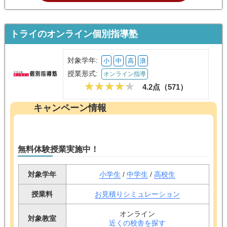
トライのオンライン個別指導塾
対象学年:
小
中
高
浪
授業形式:
オンライン指導
4.2点（
571
）
キャンペーン情報
無料体験授業実施中！
対象学年
小学生
/
中学生
/
高校生
授業料
お見積りシミュレーション
オンライン
対象教室
近くの校舎を探す