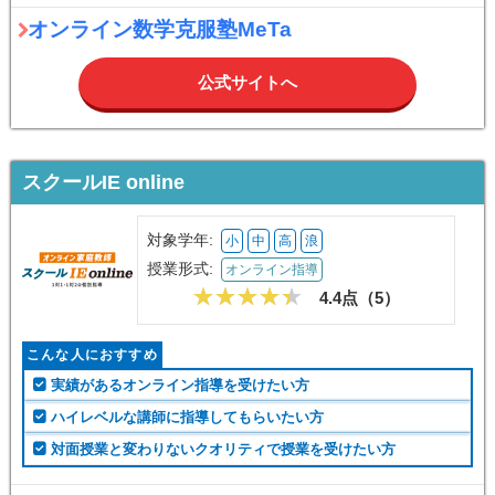
オンライン数学克服塾MeTa
公式サイトへ
スクールIE online
対象学年:
小
中
高
浪
授業形式:
オンライン指導
4.4点（
5
）
こんな人におすすめ
実績があるオンライン指導を受けたい方
ハイレベルな講師に指導してもらいたい方
対面授業と変わりないクオリティで授業を受けたい方