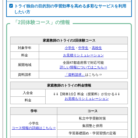
トライ独自の目的別の学習効率を高める多彩なサービスを利用
したい方
「2回体験コース」の情報
家庭教師のトライの2回体験コース
対象学年
小学生
・
中学生
・
高校生
料金
お見積りシミュレーション
全国47都道府県で対応可能
展開地域
詳しい情報についてはこちら⇒
資料請求
「資料請求」
はこちら⇒
家庭教師のトライの料金情報
入会金
⇓⇓【簡単1分】料金（授業料）が分かる⇓⇓
お見積もりシミュレーション
料金
学年
コース
私立中学受験対策
小学生
集団塾と併用
コース情報の詳細はこちら⇒
学習基礎固め・学習習慣の定着