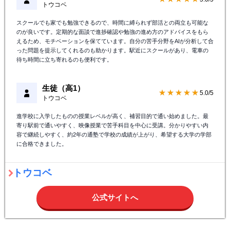
トウコベ
スクールでも家でも勉強できるので、時間に縛られず部活との両立も可能な
のが良いです。定期的な面談で進捗確認や勉強の進め方のアドバイスをもら
えるため、モチベーションを保てています。自分の苦手分野をAIが分析して合
った問題を提示してくれるのも助かります。駅近にスクールがあり、電車の
待ち時間に立ち寄れるのも便利です。
生徒（高1）
★★★★★
5.0/5
トウコベ
進学校に入学したものの授業レベルが高く、補習目的で通い始めました。最
寄り駅前で通いやすく、映像授業で苦手科目を中心に受講。分かりやすい内
容で継続しやすく、約2年の通塾で学校の成績が上がり、希望する大学の学部
に合格できました。
トウコベ
公式サイトへ