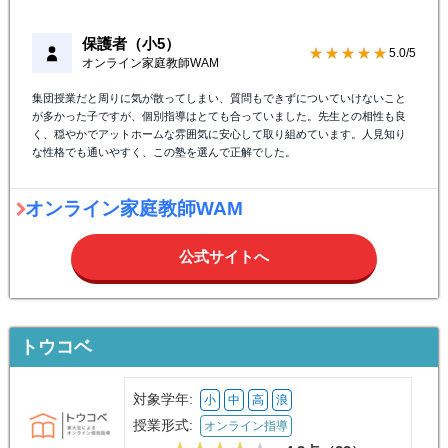
保護者（小5）
★★★★★
5.0/5
オンライン家庭教師WAM
集団授業だと周りに気が散ってしまい、質問もできずについていけないこと
が多かった子ですが、個別指導はとても合っていました。先生との相性も良
く、穏やかでアットホームな雰囲気に安心して取り組めています。人見知り
な性格でも通いやすく、この塾を選んで正解でした。
オンライン家庭教師WAM
公式サイトへ
トウコベ
対象学年:
小
中
高
浪
授業形式:
オンライン指導