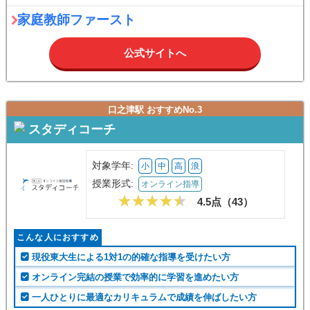
家庭教師ファースト
公式サイトへ
口之津駅 おすすめNo.3
スタディコーチ
対象学年:
小
中
高
浪
授業形式:
オンライン指導
4.5点（
43
）
こんな人におすすめ
現役東大生による1対1の的確な指導を受けたい方
オンライン完結の授業で効率的に学習を進めたい方
一人ひとりに最適なカリキュラムで成績を伸ばしたい方