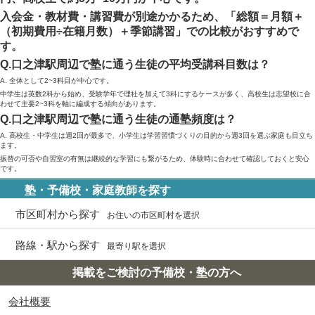
入会金・教材費・講習費が別途かかるため、「総額＝月額＋
（初期費用÷在籍月数）＋季節講習」での比較がおすすめで
す。
Q.口之津駅周辺で塾に通う生徒の平均受講科目数は？
A. 全体として2~3科目が中心です。
中学生は英数2科から始め、受験学年で理社を加えて3科にするケースが多く、高校生は志望校に合
わせて主要2~3科を軸に編成する傾向があります。
Q.口之津駅周辺で塾に通う生徒の通塾頻度は？
A. 高校生・中学生は週2回が最多で、小学生は学習習慣づくりの目的から週3回を選ぶ家庭も目立ち
ます。
振替の可否や自習室の有無は継続的な学習にも繋がるため、体験時に合わせて確認しておくと安心
です。
塾・予備校・家庭教師を探す
市区町村から探す
お住いの市区町村を選択
路線・駅から探す
最寄り駅を選択
掲載をご検討の予備校・塾の方へ
会社概要