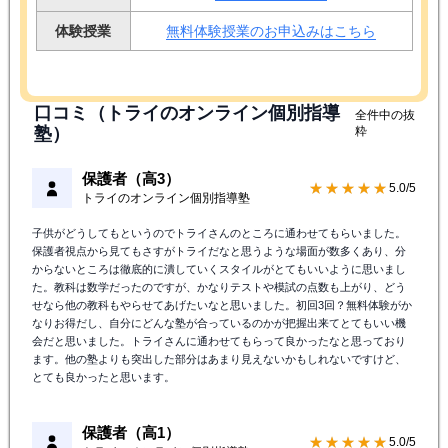
体験授業
無料体験授業のお申込みはこちら
口コミ（トライのオンライン個別指導
全件中の抜
塾）
粋
保護者（高3）
★★★★★
5.0/5
トライのオンライン個別指導塾
子供がどうしてもというのでトライさんのところに通わせてもらいました。
保護者視点から見てもさすがトライだなと思うような場面が数多くあり、分
からないところは徹底的に潰していくスタイルがとてもいいように思いまし
た。教科は数学だったのですが、かなりテストや模試の点数も上がり、どう
せなら他の教科もやらせてあげたいなと思いました。初回3回？無料体験がか
なりお得だし、自分にどんな塾が合っているのかが把握出来てとてもいい機
会だと思いました。トライさんに通わせてもらって良かったなと思っており
ます。他の塾よりも突出した部分はあまり見えないかもしれないですけど、
とても良かったと思います。
保護者（高1）
★★★★★
5.0/5