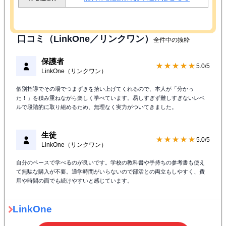
口コミ（LinkOne／リンクワン）
全件中の抜粋
保護者
★★★★★
5.0/5
LinkOne（リンクワン）
個別指導でその場でつまずきを拾い上げてくれるので、本人が「分かっ
た！」を積み重ねながら楽しく学べています。易しすぎず難しすぎないレベ
ルで段階的に取り組めるため、無理なく実力がついてきました。
生徒
★★★★★
5.0/5
LinkOne（リンクワン）
自分のペースで学べるのが良いです。学校の教科書や手持ちの参考書も使え
て無駄な購入が不要。通学時間がいらないので部活との両立もしやすく、費
用や時間の面でも続けやすいと感じています。
LinkOne