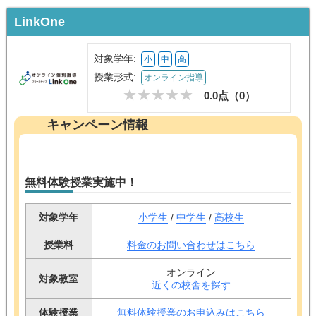
LinkOne
対象学年:
小
中
高
授業形式:
オンライン指導
0.0点（
0
）
キャンペーン情報
無料体験授業実施中！
対象学年
小学生
/
中学生
/
高校生
授業料
料金のお問い合わせはこちら
オンライン
対象教室
近くの校舎を探す
体験授業
無料体験授業のお申込みはこちら