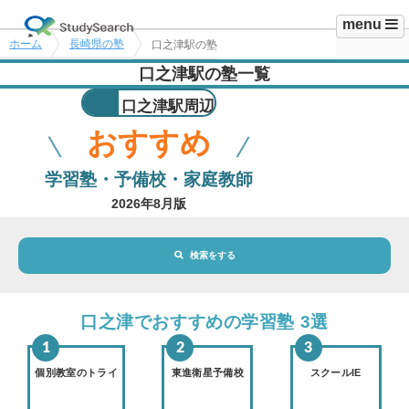
menu
ホーム
長崎県の塾
口之津駅の塾
口之津駅の塾一覧
口之津駅周辺
おすすめ
学習塾・予備校・家庭教師
2026年8月版
検索をする
地域・駅
口之津駅
口之津でおすすめの学習塾 3選
路線・駅
選択されていません
変更
個別教室のトライ
東進衛星予備校
スクールIE
市区町村
選択されていません
変更