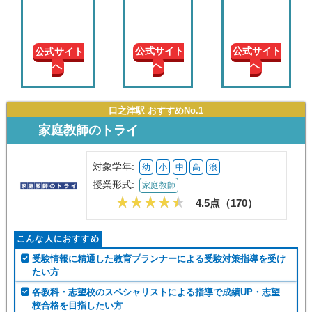
現在の
学年
公式サイト
公式サイト
公式サイト
へ
へ
へ
授業形
式
口之津駅 おすすめNo.1
この条件で絞り込む
家庭教師のトライ
対象学年:
幼
小
中
高
浪
授業形式:
家庭教師
4.5点（
170
）
こんな人におすすめ
受験情報に精通した教育プランナーによる受験対策指導を受け
たい方
各教科・志望校のスペシャリストによる指導で成績UP・志望
校合格を目指したい方