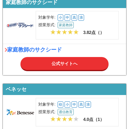
家庭教師のサクシード
対象学年:
小
中
高
浪
授業形式:
家庭教師
3.82点（
）
家庭教師のサクシード
公式サイトへ
ベネッセ
対象学年:
幼
小
中
高
浪
授業形式:
通信教育
4.0点（
1
）