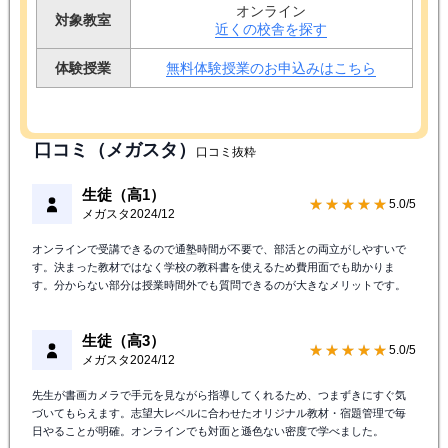
オンライン
対象教室
近くの校舎を探す
体験授業
無料体験授業のお申込みはこちら
口コミ（メガスタ）
口コミ抜粋
生徒（高1）
★★★★★
5.0/5
メガスタ
2024/12
オンラインで受講できるので通塾時間が不要で、部活との両立がしやすいで
す。決まった教材ではなく学校の教科書を使えるため費用面でも助かりま
す。分からない部分は授業時間外でも質問できるのが大きなメリットです。
生徒（高3）
★★★★★
5.0/5
メガスタ
2024/12
先生が書画カメラで手元を見ながら指導してくれるため、つまずきにすぐ気
づいてもらえます。志望大レベルに合わせたオリジナル教材・宿題管理で毎
日やることが明確。オンラインでも対面と遜色ない密度で学べました。