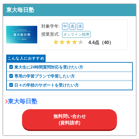
東大毎日塾
対象学年:
中
高
浪
授業形式:
オンライン指導
4.4点（
40
）
こんな人におすすめ
東大生に24時間質問対応を受けたい方
専用の学習プランで学習したい方
日々の学校のサポートを受けたい方
東大毎日塾
無料問い合わせ
(資料請求)