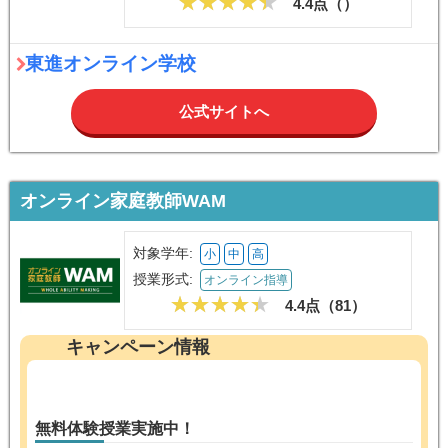
4.4点（
）
東進オンライン学校
公式サイトへ
オンライン家庭教師WAM
対象学年:
小
中
高
授業形式:
オンライン指導
4.4点（
81
）
キャンペーン情報
無料体験授業実施中！