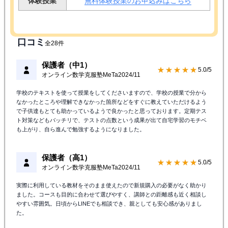
体験授業
無料体験授業のお申込みはこちら
口コミ
全28件
保護者（中1）
★★★★★
5.0/5
オンライン数学克服塾MeTa
2024/11
学校のテキストを使って授業をしてくださいますので、学校の授業で分から
なかったところや理解できなかった箇所などをすぐに教えていただけるよう
で子供達もとても助かっているようで良かったと思っております。定期テス
ト対策などもバッチリで、テストの点数という成果が出て自宅学習のモチベ
も上がり、自ら進んで勉強するようになりました。
保護者（高1）
★★★★★
5.0/5
オンライン数学克服塾MeTa
2024/11
実際に利用している教材をそのまま使えたので新規購入の必要がなく助かり
ました。コースも目的に合わせて選びやすく、講師との距離感も近く相談し
やすい雰囲気。日頃からLINEでも相談でき、親としても安心感がありまし
た。