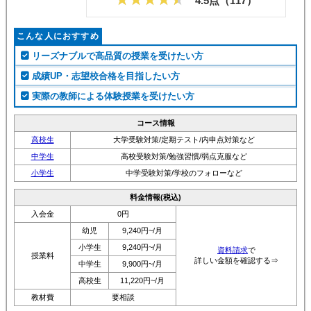
4.5点（
117
）
こんな人におすすめ
リーズナブルで高品質の授業を受けたい方
成績UP・志望校合格を目指したい方
実際の教師による体験授業を受けたい方
コース情報
高校生
大学受験対策/定期テスト/内申点対策など
中学生
高校受験対策/勉強習慣/弱点克服など
小学生
中学受験対策/学校のフォローなど
料金情報(税込)
入会金
0円
幼児
9,240円~/月
小学生
9,240円~/月
資料請求
で
授業料
詳しい金額を確認する⇒
中学生
9,900円~/月
高校生
11,220円~/月
教材費
要相談