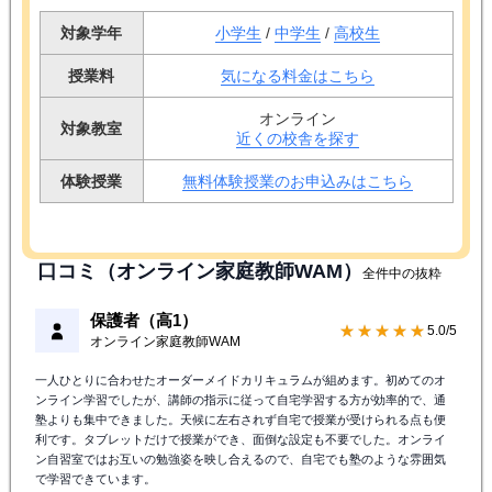
対象学年
小学生
/
中学生
/
高校生
授業料
気になる料金はこちら
オンライン
対象教室
近くの校舎を探す
体験授業
無料体験授業のお申込みはこちら
口コミ（オンライン家庭教師WAM）
全件中の抜粋
保護者（高1）
★★★★★
5.0/5
オンライン家庭教師WAM
一人ひとりに合わせたオーダーメイドカリキュラムが組めます。初めてのオ
ンライン学習でしたが、講師の指示に従って自宅学習する方が効率的で、通
塾よりも集中できました。天候に左右されず自宅で授業が受けられる点も便
利です。タブレットだけで授業ができ、面倒な設定も不要でした。オンライ
ン自習室ではお互いの勉強姿を映し合えるので、自宅でも塾のような雰囲気
で学習できています。