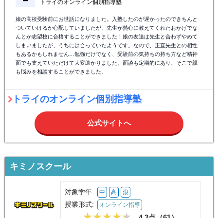
トライのオンライン個別指導塾
娘の高校受験前にお世話になりました。入塾したのが遅かったのできちんと
ついていけるか心配していましたが、先生が熱心に教えてくれたおかげでな
んとか志望校に合格することができました！娘の友達は先生と合わずやめて
しまいましたが、うちには合っていたようです。なので、正直先生との相性
もあるかもしれません…勉強だけでなく、受験前の気持ちの持ち方など精神
面でも支えていただけて大変助かりました。面談も定期的にあり、そこで親
も悩みを相談することができました。
トライのオンライン個別指導塾
公式サイトへ
キミノスクール
対象学年:
中
高
浪
授業形式:
オンライン指導
4.3点（
61
）