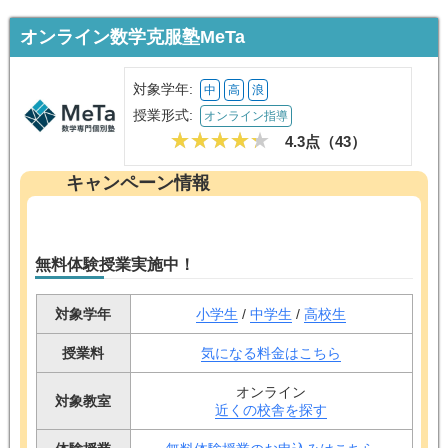
オンライン数学克服塾MeTa
対象学年:
中
高
浪
授業形式:
オンライン指導
4.3点（
43
）
キャンペーン情報
無料体験授業実施中！
対象学年
小学生
/
中学生
/
高校生
授業料
気になる料金はこちら
オンライン
対象教室
近くの校舎を探す