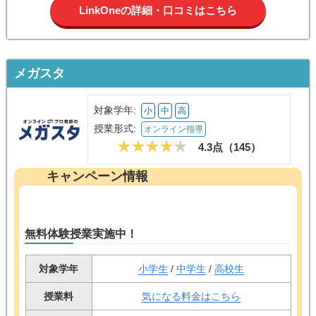
LinkOneの詳細・口コミはこちら
メガスタ
対象学年:
小
中
高
授業形式:
オンライン指導
4.3点（
145
）
キャンペーン情報
無料体験授業実施中！
対象学年
小学生
/
中学生
/
高校生
授業料
気になる料金はこちら