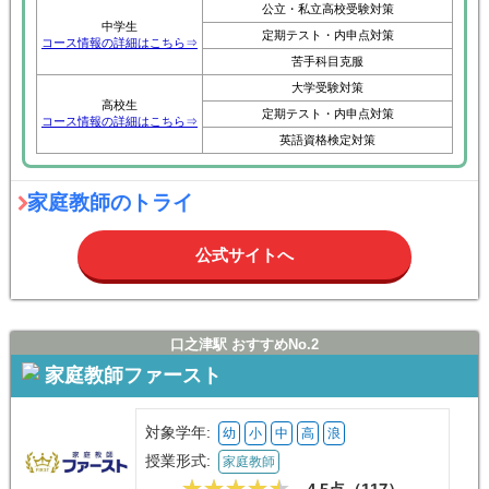
公立・私立高校受験対策
中学生
定期テスト・内申点対策
コース情報の詳細はこちら⇒
苦手科目克服
大学受験対策
高校生
定期テスト・内申点対策
コース情報の詳細はこちら⇒
英語資格検定対策
家庭教師のトライ
公式サイトへ
口之津駅 おすすめNo.2
家庭教師ファースト
対象学年:
幼
小
中
高
浪
授業形式:
家庭教師