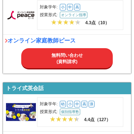
対象学年:
小
中
高
授業形式:
オンライン指導
4.3点（
10
）
オンライン家庭教師ピース
無料問い合わせ
(資料請求)
トライ式英会話
対象学年:
幼
小
中
高
浪
授業形式:
個別指導塾
4.4点（
127
）