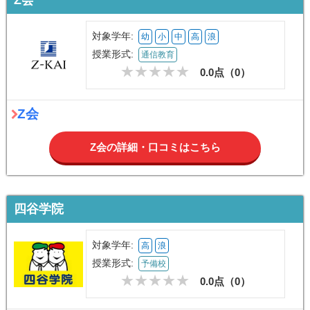
対象学年:
幼
小
中
高
浪
授業形式:
通信教育
0.0点（
0
）
Z会
Z会の詳細・口コミはこちら
四谷学院
対象学年:
高
浪
授業形式:
予備校
0.0点（
0
）