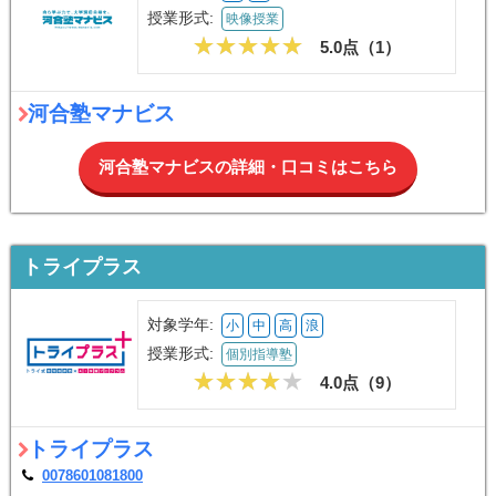
授業形式:
映像授業
5.0点（
1
）
河合塾マナビス
河合塾マナビスの詳細・口コミはこちら
トライプラス
対象学年:
小
中
高
浪
授業形式:
個別指導塾
4.0点（
9
）
トライプラス
0078601081800