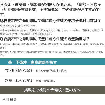
入会金・教材費・講習費が別途かかるため、「総額＝月額＋
（初期費用÷在籍月数）＋季節講習」での比較がおすすめで
す。
Q.吾妻郡中之条町周辺で塾に通う生徒の平均受講科目数は？
A. 全体として2~3科目が中心です。
中学生は英数2科から始め、受験学年で理社を加えて3科にするケースが多く、高校生は志望校に合
わせて主要2~3科を軸に編成する傾向があります。
Q.吾妻郡中之条町周辺で塾に通う生徒の通塾頻度は？
A. 高校生・中学生は週2回が最多で、小学生は学習習慣づくりの目的から週3回を選ぶ家庭も目立ち
ます。
振替の可否や自習室の有無は継続的な学習にも繋がるため、体験時に合わせて確認しておくと安心
です。
塾・予備校・家庭教師を探す
市区町村から探す
お住いの市区町村を選択
路線・駅から探す
最寄り駅を選択
掲載をご検討の予備校・塾の方へ
会社概要