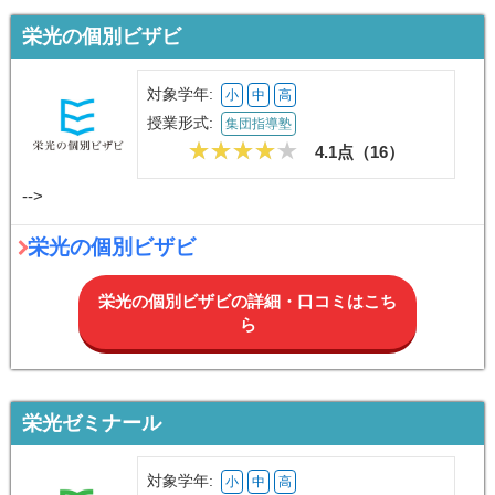
栄光の個別ビザビ
対象学年:
小
中
高
授業形式:
集団指導塾
4.1点（
16
）
-->
栄光の個別ビザビ
栄光の個別ビザビの詳細・口コミはこち
ら
栄光ゼミナール
対象学年:
小
中
高