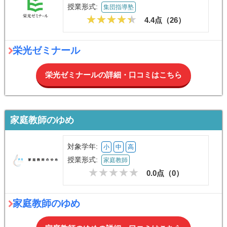
授業形式:
集団指導塾
4.4点（
26
）
栄光ゼミナール
栄光ゼミナールの詳細・口コミはこちら
家庭教師のゆめ
対象学年:
小
中
高
授業形式:
家庭教師
0.0点（
0
）
家庭教師のゆめ