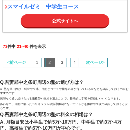
スマイルゼミ 中学生コース
公式サイトへ
73
件中
21~40
件を表示
<前ページ
1
2
3
4
次ページ>
Q.吾妻郡中之条町周辺の塾の選び方は？
A. 塾を選ぶ際は、料金や立地、目的とコースや指導内容が合っているかなどを確認しておくのがお
すすめです。
無理なく通い続けられる価格帯や立地を選ぶことで、長期的に学習を継続しやすくなります。
あわせて、目的に沿ったカリキュラムや指導体制になっているかを体験や面談で確認しておくと安
心です。
Q.吾妻郡中之条町周辺の塾の料金の相場は？
A. 月額目安は小学生で約5万~10万円、中学生で約3万~4万
円、高校生で約5万~10万円が中心です。