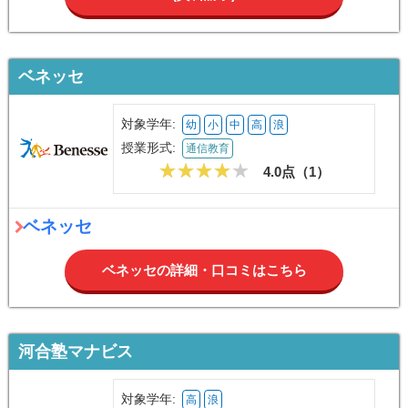
ベネッセ
対象学年:
幼
小
中
高
浪
授業形式:
通信教育
4.0点（
1
）
ベネッセ
ベネッセの詳細・口コミはこちら
河合塾マナビス
対象学年:
高
浪