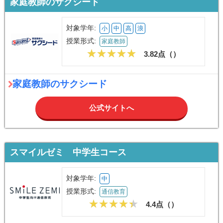
家庭教師のサクシード
対象学年:
小
中
高
浪
授業形式:
家庭教師
3.82点（
）
家庭教師のサクシード
公式サイトへ
スマイルゼミ 中学生コース
対象学年:
中
授業形式:
通信教育
4.4点（
）