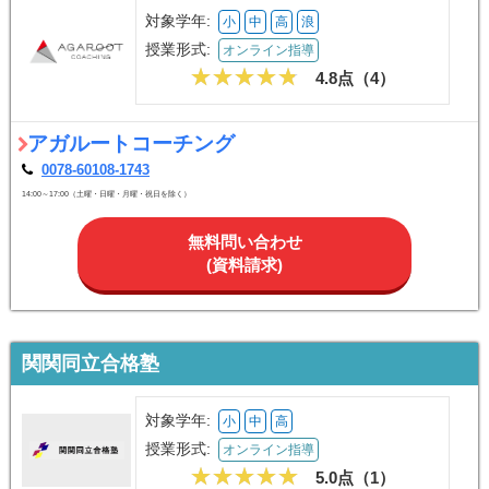
対象学年:
小
中
高
浪
授業形式:
オンライン指導
4.8点（
4
）
アガルートコーチング
0078-60108-1743
14:00～17:00（土曜・日曜・月曜・祝日を除く）
無料問い合わせ
(資料請求)
関関同立合格塾
対象学年:
小
中
高
授業形式:
オンライン指導
5.0点（
1
）