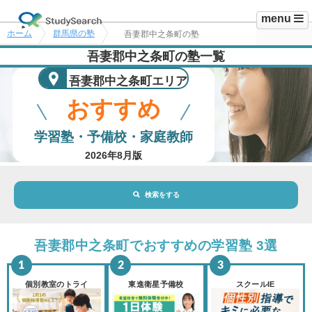
menu
ホーム
群馬県の塾
吾妻郡中之条町の塾
吾妻郡中之条町の塾一覧
吾妻郡中之条町エリア
おすすめ
学習塾・予備校・家庭教師
2026年8月版
検索をする
地域・駅
吾妻郡中之条町エリア
吾妻郡中之条町でおすすめの学習塾 3選
路線・駅
選択されていません
変更
個別教室のトライ
東進衛星予備校
スクールIE
市区町村
選択されていません
変更