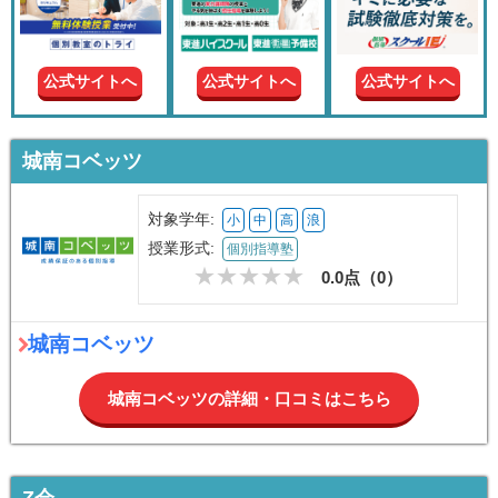
現在の
学年
公式サイトへ
公式サイトへ
公式サイトへ
授業形
式
城南コベッツ
この条件で絞り込む
対象学年:
小
中
高
浪
授業形式:
個別指導塾
0.0点（
0
）
城南コベッツ
城南コベッツの詳細・口コミはこちら
Z会