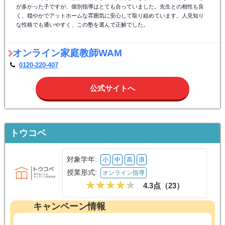
が多かった子ですが、個別指導はとても合っていました。先生との相性も良
く、穏やかでアットホームな雰囲気に安心して取り組めています。人見知り
な性格でも通いやすく、この塾を選んで正解でした。
オンライン家庭教師WAM
0120-220-407
公式サイトへ
トウコベ
対象学年:
小
中
高
浪
授業形式:
オンライン指導
4.3点（
23
）
キャンペーン情報