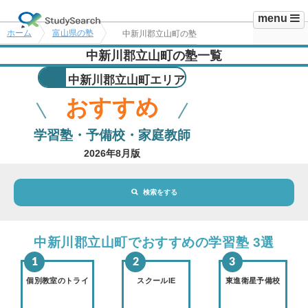
menu
ホーム
富山県の塾
中新川郡立山町の塾
中新川郡立山町の塾一覧
中新川郡立山町エリア
おすすめ
学習塾・予備校・家庭教師
2026年8月版
検索をする
地域・駅
中新川郡立山町エリア
中新川郡立山町でおすすめの学習塾 3選
路線・駅
選択されていません
変更
個別教室のトライ
スクールIE
東進衛星予備校
市区町村
選択されていません
変更