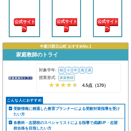
現在の
学年
公式サイト
公式サイト
公式サイト
へ
へ
へ
授業形
式
中新川郡立山町 おすすめNo.1
この条件で絞り込む
家庭教師のトライ
対象学年:
幼
小
中
高
浪
授業形式:
家庭教師
4.5点（
170
）
こんな人におすすめ
受験情報に精通した教育プランナーによる受験対策指導を受け
たい方
各教科・志望校のスペシャリストによる指導で成績UP・志望
校合格を目指したい方