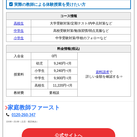
実際の教師による体験授業を受けたい方
コース情報
高校生
大学受験対策/定期テスト/内申点対策など
中学生
高校受験対策/勉強習慣/弱点克服など
小学生
中学受験対策/学校のフォローなど
料金情報(税込)
入会金
0円
幼児
9,240円~/月
小学生
9,240円~/月
資料請求
で
授業料
詳しい金額を確認する⇒
中学生
9,900円~/月
高校生
11,220円~/月
教材費
要相談
家庭教師ファースト
0120-260-347
13:00～21:00（土日・祝日休み）
公式サイトへ