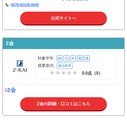
0078-60108-0699
公式サイトへ
Z会
対象学年:
幼
小
中
高
浪
授業形式:
通信教育
0.0点（
0
）
Z会
Z会の詳細・口コミはこちら