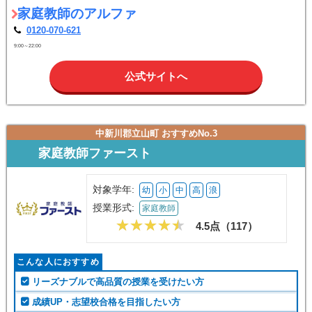
家庭教師のアルファ
0120-070-621
9:00～22:00
公式サイトへ
中新川郡立山町 おすすめNo.3
家庭教師ファースト
対象学年:
幼
小
中
高
浪
授業形式:
家庭教師
4.5点（
117
）
こんな人におすすめ
リーズナブルで高品質の授業を受けたい方
成績UP・志望校合格を目指したい方