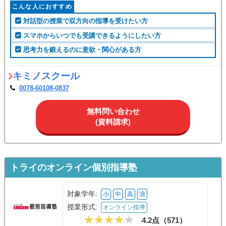
こんな人におすすめ
対話型の授業で双方向の指導を受けたい方
スマホからいつでも受講できるようにしたい方
思考力を鍛えるのに意欲・関心がある方
キミノスクール
0078-60108-0837
無料問い合わせ
(資料請求)
トライのオンライン個別指導塾
対象学年:
小
中
高
浪
授業形式:
オンライン指導
4.2点（
571
）