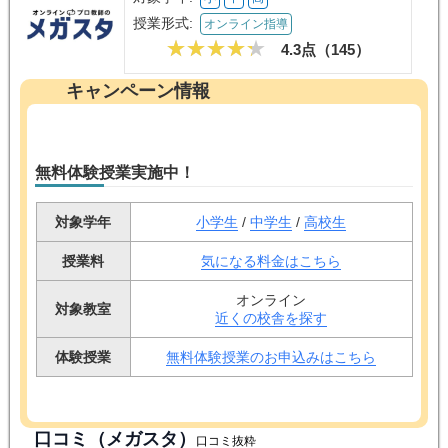
授業形式:
オンライン指導
4.3点（
145
）
キャンペーン情報
無料体験授業実施中！
対象学年
小学生
/
中学生
/
高校生
授業料
気になる料金はこちら
オンライン
対象教室
近くの校舎を探す
体験授業
無料体験授業のお申込みはこちら
口コミ（メガスタ）
口コミ抜粋