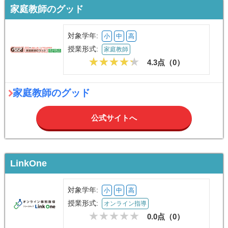
家庭教師のグッド
対象学年:
小
中
高
授業形式:
家庭教師
4.3点（
0
）
家庭教師のグッド
公式サイトへ
LinkOne
対象学年:
小
中
高
授業形式:
オンライン指導
0.0点（
0
）