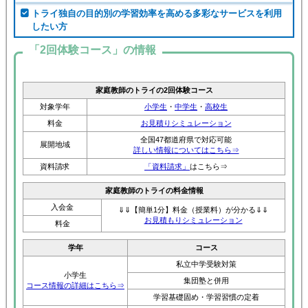
トライ独自の目的別の学習効率を高める多彩なサービスを利用
したい方
「2回体験コース」の情報
家庭教師のトライの2回体験コース
対象学年
小学生
・
中学生
・
高校生
料金
お見積りシミュレーション
全国47都道府県で対応可能
展開地域
詳しい情報についてはこちら⇒
資料請求
「資料請求」
はこちら⇒
家庭教師のトライの料金情報
入会金
⇓⇓【簡単1分】料金（授業料）が分かる⇓⇓
お見積もりシミュレーション
料金
学年
コース
私立中学受験対策
小学生
集団塾と併用
コース情報の詳細はこちら⇒
学習基礎固め・学習習慣の定着