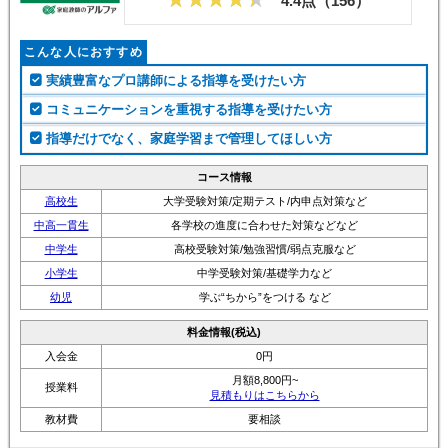
4.4点（
156
）
こんな人におすすめ
実績豊富なプロ講師による指導を受けたい方
コミュニケーションを重視する指導を受けたい方
指導だけでなく、家庭学習まで管理してほしい方
コース情報
高校生
大学受験対策/定期テスト/内申点対策など
中高一貫生
各学校の進度に合わせた対策などなど
中学生
高校受験対策/勉強習慣/弱点克服など
小学生
中学受験対策/基礎学力など
幼児
学ぶ“ちから”をつける など
料金情報(税込)
入会金
0円
月額8,800円~
授業料
見積もりはこちらから
教材費
要相談