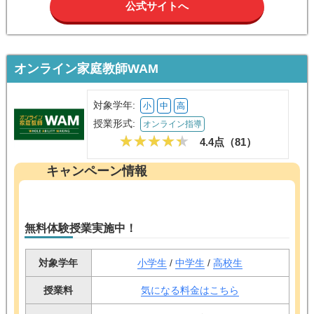
公式サイトへ
オンライン家庭教師WAM
対象学年:
小
中
高
授業形式:
オンライン指導
4.4点（
81
）
キャンペーン情報
無料体験授業実施中！
対象学年
小学生
/
中学生
/
高校生
授業料
気になる料金はこちら