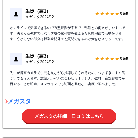
生徒（高1）
★★★★★
5.0/5
メガスタ
2024/12
オンラインで受講できるので通塾時間が不要で、部活との両立がしやすいで
す。決まった教材ではなく学校の教科書を使えるため費用面でも助かりま
す。分からない部分は授業時間外でも質問できるのが大きなメリットです。
生徒（高3）
★★★★★
5.0/5
メガスタ
2024/12
先生が書画カメラで手元を見ながら指導してくれるため、つまずきにすぐ気
づいてもらえます。志望大レベルに合わせたオリジナル教材・宿題管理で毎
日やることが明確。オンラインでも対面と遜色ない密度で学べました。
メガスタ
メガスタの詳細・口コミはこちら