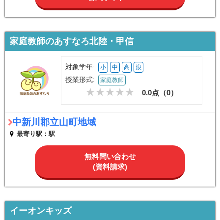
家庭教師のあすなろ北陸・甲信
対象学年:
小
中
高
浪
授業形式:
家庭教師
0.0点（
0
）
中新川郡立山町地域
最寄り駅：駅
無料問い合わせ
(資料請求)
イーオンキッズ