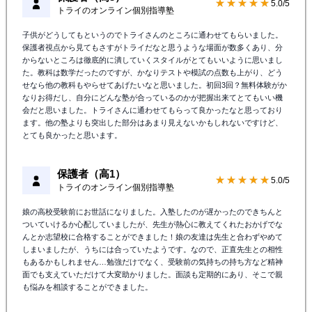
★★★★★
5.0/5
トライのオンライン個別指導塾
子供がどうしてもというのでトライさんのところに通わせてもらいました。
保護者視点から見てもさすがトライだなと思うような場面が数多くあり、分
からないところは徹底的に潰していくスタイルがとてもいいように思いまし
た。教科は数学だったのですが、かなりテストや模試の点数も上がり、どう
せなら他の教科もやらせてあげたいなと思いました。初回3回？無料体験がか
なりお得だし、自分にどんな塾が合っているのかが把握出来てとてもいい機
会だと思いました。トライさんに通わせてもらって良かったなと思っており
ます。他の塾よりも突出した部分はあまり見えないかもしれないですけど、
とても良かったと思います。
保護者（高1）
★★★★★
5.0/5
トライのオンライン個別指導塾
娘の高校受験前にお世話になりました。入塾したのが遅かったのできちんと
ついていけるか心配していましたが、先生が熱心に教えてくれたおかげでな
んとか志望校に合格することができました！娘の友達は先生と合わずやめて
しまいましたが、うちには合っていたようです。なので、正直先生との相性
もあるかもしれません…勉強だけでなく、受験前の気持ちの持ち方など精神
面でも支えていただけて大変助かりました。面談も定期的にあり、そこで親
も悩みを相談することができました。