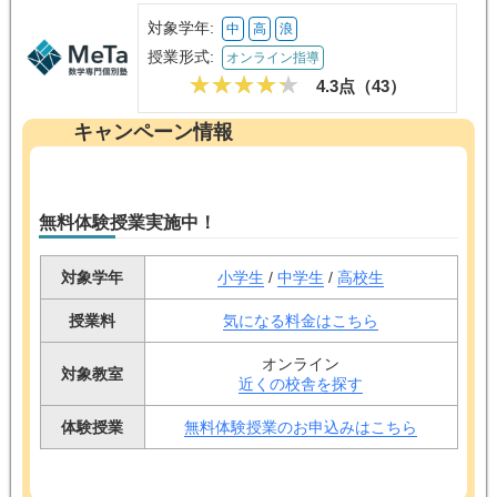
対象学年:
中
高
浪
授業形式:
オンライン指導
4.3点（
43
）
キャンペーン情報
無料体験授業実施中！
対象学年
小学生
/
中学生
/
高校生
授業料
気になる料金はこちら
オンライン
対象教室
近くの校舎を探す
体験授業
無料体験授業のお申込みはこちら