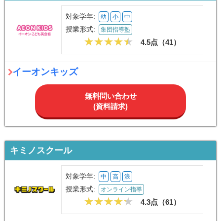
対象学年:
幼
小
中
授業形式:
集団指導塾
4.5点（
41
）
イーオンキッズ
無料問い合わせ
(資料請求)
キミノスクール
対象学年:
中
高
浪
授業形式:
オンライン指導
4.3点（
61
）