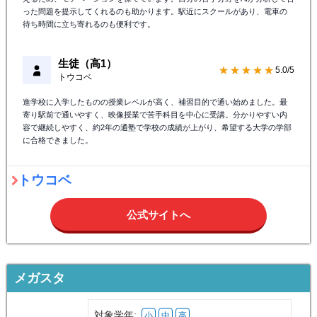
った問題を提示してくれるのも助かります。駅近にスクールがあり、電車の
待ち時間に立ち寄れるのも便利です。
生徒（高1）
★★★★★
5.0/5
トウコベ
進学校に入学したものの授業レベルが高く、補習目的で通い始めました。最
寄り駅前で通いやすく、映像授業で苦手科目を中心に受講。分かりやすい内
容で継続しやすく、約2年の通塾で学校の成績が上がり、希望する大学の学部
に合格できました。
トウコベ
公式サイトへ
メガスタ
対象学年:
小
中
高