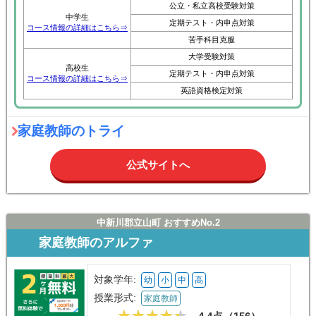
公立・私立高校受験対策
中学生
定期テスト・内申点対策
コース情報の詳細はこちら⇒
苦手科目克服
大学受験対策
高校生
定期テスト・内申点対策
コース情報の詳細はこちら⇒
英語資格検定対策
家庭教師のトライ
公式サイトへ
中新川郡立山町 おすすめNo.2
家庭教師のアルファ
対象学年:
幼
小
中
高
授業形式:
家庭教師