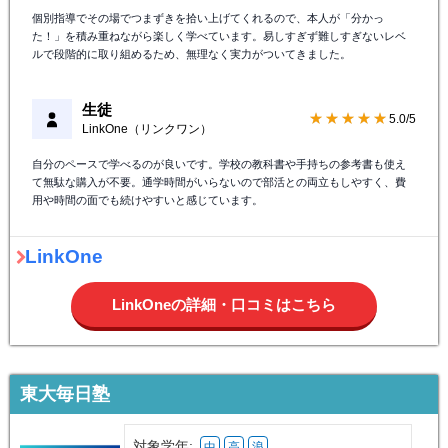
個別指導でその場でつまずきを拾い上げてくれるので、本人が「分かっ
た！」を積み重ねながら楽しく学べています。易しすぎず難しすぎないレベ
ルで段階的に取り組めるため、無理なく実力がついてきました。
生徒
★★★★★
5.0/5
LinkOne（リンクワン）
自分のペースで学べるのが良いです。学校の教科書や手持ちの参考書も使え
て無駄な購入が不要。通学時間がいらないので部活との両立もしやすく、費
用や時間の面でも続けやすいと感じています。
LinkOne
LinkOneの詳細・口コミはこちら
東大毎日塾
対象学年:
中
高
浪