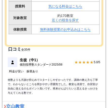
授業料
気になる料金はこちら
約170教室
対象教室
近くの校舎を探す
体験授業
無料体験授業のお申込みはこちら
口コミ
全35件
生徒（中1）
★★★★★
5.0/5
個別指導塾スタンダード
2025/08
料金が安い
振替あり
他塾よりも月謝が抑えめでスタートしやすかったです。講師の教え方も丁寧
で、わからないところを聞きやすい雰囲気でした。教室も清潔で、自習室が
自由に使えるのもポイント高いです。将来がんばりたいと思えるきっかけを
与えてくれる塾です。
立山教室