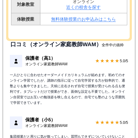
オンライン
対象教室
近くの校舎を探す
体験授業
無料体験授業のお申込みはこちら
口コミ（オンライン家庭教師WAM）
全件中の抜粋
保護者（高1）
★★★★★
5.0/5
オンライン家庭教師WAM
一人ひとりに合わせたオーダーメイドカリキュラムが組めます。初めてのオ
ンライン学習でしたが、講師の指示に従って自宅学習する方が効率的で、通
塾よりも集中できました。天候に左右されず自宅で授業が受けられる点も便
利です。タブレットだけで授業ができ、面倒な設定も不要でした。オンライ
ン自習室ではお互いの勉強姿を映し合えるので、自宅でも塾のような雰囲気
で学習できています。
保護者（小5）
★★★★★
5.0/5
オンライン家庭教師WAM
集団授業だと周りに気が散ってしまい、質問もできずについていけないこと