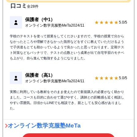
口コミ
全28件
保護者（中1）
★★★★★
5.0/5
オンライン数学克服塾MeTa
2024/11
学校のテキストを使って授業をしてくださいますので、学校の授業で分から
なかったところや理解できなかった箇所などをすぐに教えていただけるよう
で子供達もとても助かっているようで良かったと思っております。定期テス
ト対策などもバッチリで、テストの点数という成果が出て自宅学習のモチベ
も上がり、自ら進んで勉強するようになりました。
保護者（高1）
★★★★★
5.0/5
オンライン数学克服塾MeTa
2024/11
実際に利用している教材をそのまま使えたので新規購入の必要がなく助かり
ました。コースも目的に合わせて選びやすく、講師との距離感も近く相談し
やすい雰囲気。日頃からLINEでも相談でき、親としても安心感がありまし
た。
オンライン数学克服塾MeTa