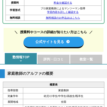
授業料
料金を確認する
プロ家庭教師によるマンツーマン指導
学習形式
学習内容を詳しく確認する
無料相談
無料相談のお申込みはこちら
授業料やコースの詳細が知りたい方はこちら
公式サイトを見る
塾情報TOP
評判・口コミ
教室一覧
家庭教師のアルファの概要
概要表
指導形態
家庭教師
対象学年
幼児/小学生/中学生/高校生/既卒生
展開地域
全国