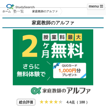
menu
塾一覧
ホーム
家庭教師のアルファ
家庭教師のアルファ
総合評価
4.4点（
188
）