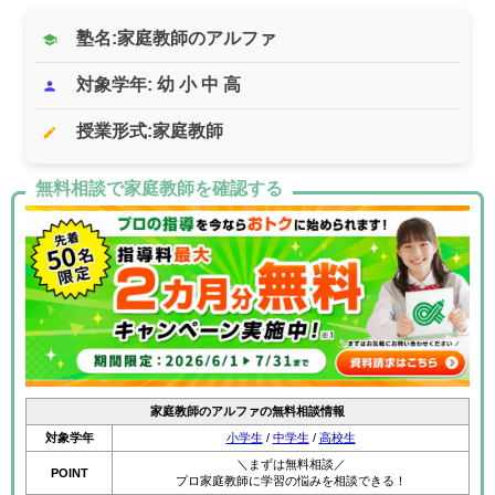
塾名:家庭教師のアルファ
school
対象学年: 幼 小 中 高
person
授業形式:家庭教師
edit
無料相談で家庭教師を確認する
家庭教師のアルファの無料相談情報
対象学年
小学生
/
中学生
/
高校生
＼まずは無料相談／
POINT
プロ家庭教師に学習の悩みを相談できる！