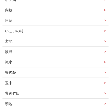
内牧
阿蘇
いこいの村
宮地
波野
滝水
豊後荻
玉来
豊後竹田
朝地