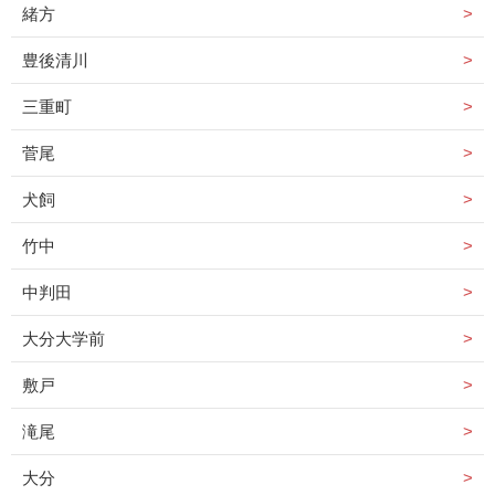
緒方
豊後清川
三重町
菅尾
犬飼
竹中
中判田
大分大学前
敷戸
滝尾
大分