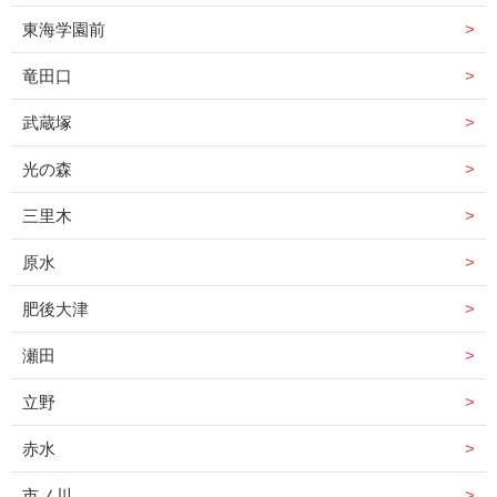
東海学園前
竜田口
武蔵塚
光の森
三里木
原水
肥後大津
瀬田
立野
赤水
市ノ川