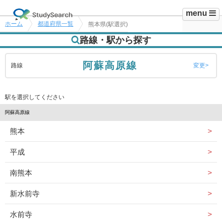
menu
ホーム
都道府県一覧
熊本県(駅選択)
路線・駅から探す
阿蘇高原線
路線
変更
駅を選択してください
阿蘇高原線
熊本
平成
南熊本
新水前寺
水前寺