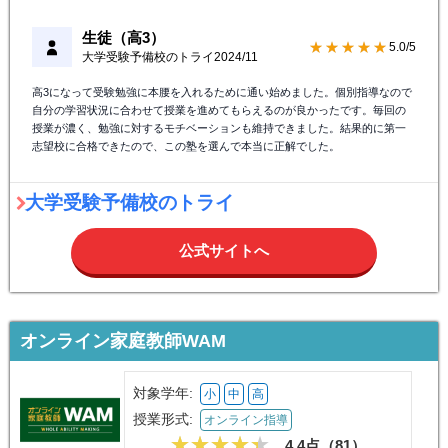
生徒（高3）
★★★★★
5.0/5
大学受験予備校のトライ
2024/11
高3になって受験勉強に本腰を入れるために通い始めました。個別指導なので
自分の学習状況に合わせて授業を進めてもらえるのが良かったです。毎回の
授業が濃く、勉強に対するモチベーションも維持できました。結果的に第一
志望校に合格できたので、この塾を選んで本当に正解でした。
大学受験予備校のトライ
公式サイトへ
オンライン家庭教師WAM
対象学年:
小
中
高
授業形式:
オンライン指導
4.4点（
81
）