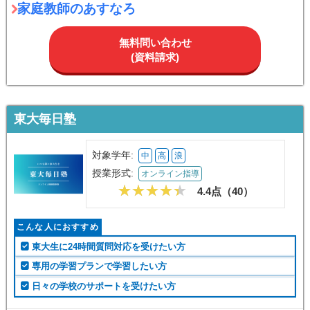
家庭教師のあすなろ
無料問い合わせ
(資料請求)
東大毎日塾
対象学年:
中
高
浪
授業形式:
オンライン指導
4.4点（
40
）
こんな人におすすめ
東大生に24時間質問対応を受けたい方
専用の学習プランで学習したい方
日々の学校のサポートを受けたい方