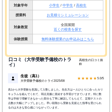
対象学年
小学生
/
中学生
/
高校生
授業料
お見積りシミュレーション
全国展開
対象教室
近くの校舎を探す
体験授業
無料体験授業のお申込みはこちら
口コミ（大学受験予備校のトラ
高校生の口コミ抜
イ）
粋
生徒（高1）
★★★★★
5.0/5
大学受験予備校のトライ
2025/08
高1から大学受験を意識して入塾しました。先生方は一人ひとりに合ったカリ
キュラムを組んでくれて、弱点克服に直結する学習ができています。特に数
学は学校で理解できなかった部分も丁寧に解説してもらえて、定期テストの
点数が大幅にアップしました。早い段階から受験を見据えた指導を受けられ
るのは大きな安心感につながっています。