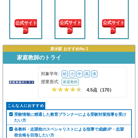
現在の
学年
公式サイト
公式サイト
公式サイト
へ
へ
へ
授業形
式
原水駅 おすすめNo.1
この条件で絞り込む
家庭教師のトライ
対象学年:
幼
小
中
高
浪
授業形式:
家庭教師
4.5点（
170
）
こんな人におすすめ
受験情報に精通した教育プランナーによる受験対策指導を受け
たい方
各教科・志望校のスペシャリストによる指導で成績UP・志望
校合格を目指したい方