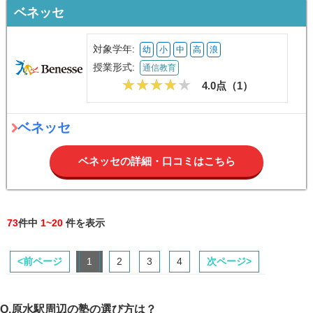
ベネッセ
対象学年:
幼
小
中
高
浪
授業形式:
通信教育
4.0点（
1
）
ベネッセ
ベネッセの詳細・口コミはこちら
73
件中
1~20
件を表示
<前ページ
1
2
3
4
次ページ>
Q.原水駅周辺の塾の選び方は？