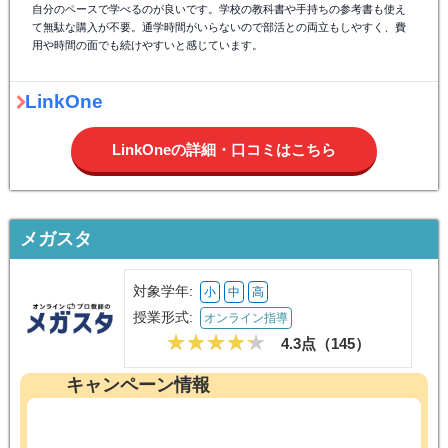
自分のペースで学べるのが良いです。学校の教科書や手持ちの参考書も使え
て無駄な購入が不要。通学時間がいらないので部活との両立もしやすく、費
用や時間の面でも続けやすいと感じています。
LinkOne
LinkOneの詳細・口コミはこちら
メガスタ
対象学年:
小
中
高
授業形式:
オンライン指導
4.3点（
145
）
キャンペーン情報