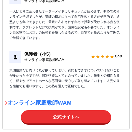
オンライン家庭教師WAM
一人ひとりに合わせたオーダーメイドカリキュラムが組めます。初めてのオ
ンライン学習でしたが、講師の指示に従って自宅学習する方が効率的で、通
塾よりも集中できました。天候に左右されず自宅で授業が受けられる点も便
利です。タブレットだけで授業ができ、面倒な設定も不要でした。オンライ
ン自習室ではお互いの勉強姿を映し合えるので、自宅でも塾のような雰囲気
で学習できています。
保護者（小5）
★★★★★
5.0/5
オンライン家庭教師WAM
集団授業だと周りに気が散ってしまい、質問もできずについていけないこと
が多かった子ですが、個別指導はとても合っていました。先生との相性も良
く、穏やかでアットホームな雰囲気に安心して取り組めています。人見知り
な性格でも通いやすく、この塾を選んで正解でした。
オンライン家庭教師WAM
公式サイトへ