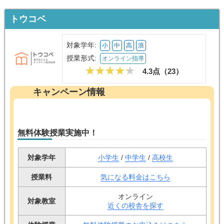
トウコベ
対象学年:
小
中
高
浪
授業形式:
オンライン指導
4.3点（
23
）
キャンペーン情報
無料体験授業実施中！
対象学年
小学生
/
中学生
/
高校生
授業料
気になる料金はこちら
オンライン
対象教室
近くの校舎を探す