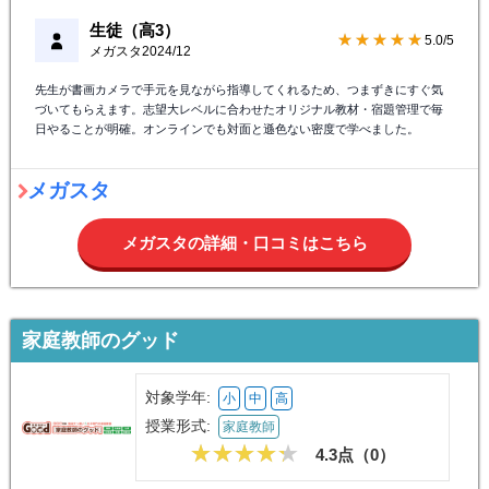
生徒（高3）
★★★★★
5.0/5
メガスタ
2024/12
先生が書画カメラで手元を見ながら指導してくれるため、つまずきにすぐ気
づいてもらえます。志望大レベルに合わせたオリジナル教材・宿題管理で毎
日やることが明確。オンラインでも対面と遜色ない密度で学べました。
メガスタ
メガスタの詳細・口コミはこちら
家庭教師のグッド
対象学年:
小
中
高
授業形式:
家庭教師
4.3点（
0
）