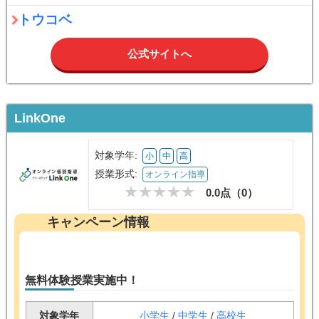
トウコベ
公式サイトへ
LinkOne
対象学年:
小
中
高
授業形式:
オンライン指導
0.0点（
0
）
キャンペーン情報
無料体験授業実施中！
対象学年
小学生
/
中学生
/
高校生