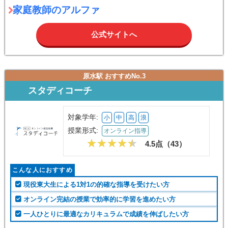
家庭教師のアルファ
公式サイトへ
原水駅 おすすめNo.3
スタディコーチ
対象学年:
小
中
高
浪
授業形式:
オンライン指導
4.5点（
43
）
こんな人におすすめ
現役東大生による1対1の的確な指導を受けたい方
オンライン完結の授業で効率的に学習を進めたい方
一人ひとりに最適なカリキュラムで成績を伸ばしたい方