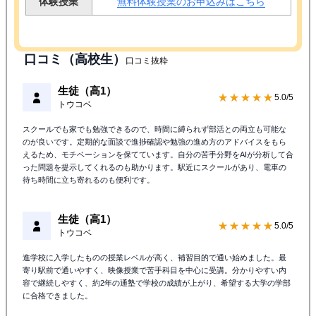
体験授業
無料体験授業のお申込みはこちら
口コミ（高校生）
口コミ抜粋
生徒（高1）
★★★★★
5.0/5
トウコベ
スクールでも家でも勉強できるので、時間に縛られず部活との両立も可能な
のが良いです。定期的な面談で進捗確認や勉強の進め方のアドバイスをもら
えるため、モチベーションを保てています。自分の苦手分野をAIが分析して合
った問題を提示してくれるのも助かります。駅近にスクールがあり、電車の
待ち時間に立ち寄れるのも便利です。
生徒（高1）
★★★★★
5.0/5
トウコベ
進学校に入学したものの授業レベルが高く、補習目的で通い始めました。最
寄り駅前で通いやすく、映像授業で苦手科目を中心に受講。分かりやすい内
容で継続しやすく、約2年の通塾で学校の成績が上がり、希望する大学の学部
に合格できました。