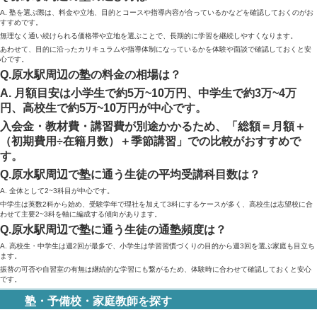
A. 塾を選ぶ際は、料金や立地、目的とコースや指導内容が合っているかなどを確認しておくのがお
すすめです。
無理なく通い続けられる価格帯や立地を選ぶことで、長期的に学習を継続しやすくなります。
あわせて、目的に沿ったカリキュラムや指導体制になっているかを体験や面談で確認しておくと安
心です。
Q.原水駅周辺の塾の料金の相場は？
A. 月額目安は小学生で約5万~10万円、中学生で約3万~4万
円、高校生で約5万~10万円が中心です。
入会金・教材費・講習費が別途かかるため、「総額＝月額＋
（初期費用÷在籍月数）＋季節講習」での比較がおすすめで
す。
Q.原水駅周辺で塾に通う生徒の平均受講科目数は？
A. 全体として2~3科目が中心です。
中学生は英数2科から始め、受験学年で理社を加えて3科にするケースが多く、高校生は志望校に合
わせて主要2~3科を軸に編成する傾向があります。
Q.原水駅周辺で塾に通う生徒の通塾頻度は？
A. 高校生・中学生は週2回が最多で、小学生は学習習慣づくりの目的から週3回を選ぶ家庭も目立ち
ます。
振替の可否や自習室の有無は継続的な学習にも繋がるため、体験時に合わせて確認しておくと安心
です。
塾・予備校・家庭教師を探す