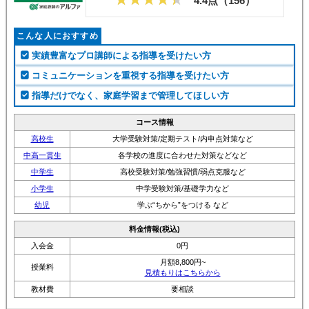
4.4点（
156
）
こんな人におすすめ
実績豊富なプロ講師による指導を受けたい方
コミュニケーションを重視する指導を受けたい方
指導だけでなく、家庭学習まで管理してほしい方
コース情報
高校生
大学受験対策/定期テスト/内申点対策など
中高一貫生
各学校の進度に合わせた対策などなど
中学生
高校受験対策/勉強習慣/弱点克服など
小学生
中学受験対策/基礎学力など
幼児
学ぶ“ちから”をつける など
料金情報(税込)
入会金
0円
月額8,800円~
授業料
見積もりはこちらから
教材費
要相談