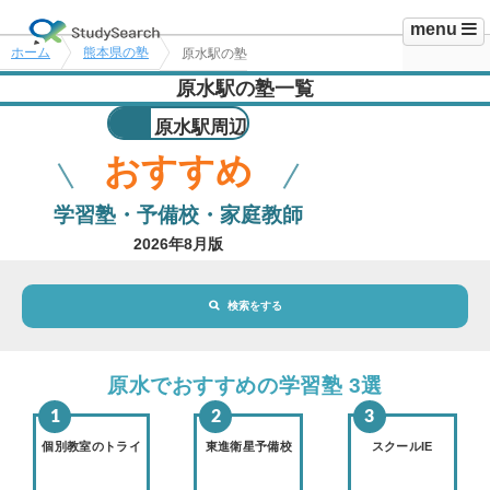
menu
ホーム
熊本県の塾
原水駅の塾
原水駅の塾一覧
原水駅周辺
おすすめ
学習塾・予備校・家庭教師
2026年8月版
検索をする
地域・駅
原水駅
原水でおすすめの学習塾 3選
路線・駅
選択されていません
変更
個別教室のトライ
東進衛星予備校
スクールIE
市区町村
選択されていません
変更