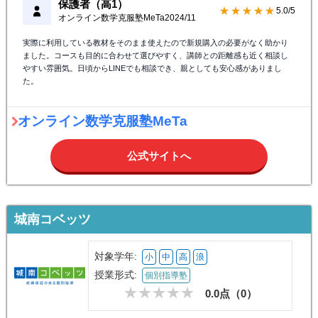
保護者（高1）
★★★★★
5.0/5
オンライン数学克服塾MeTa
2024/11
実際に利用している教材をそのまま使えたので新規購入の必要がなく助かり
ました。コースも目的に合わせて選びやすく、講師との距離感も近く相談し
やすい雰囲気。日頃からLINEでも相談でき、親としても安心感がありまし
た。
オンライン数学克服塾MeTa
公式サイトへ
城南コベッツ
対象学年:
小
中
高
浪
授業形式:
個別指導塾
0.0点（
0
）