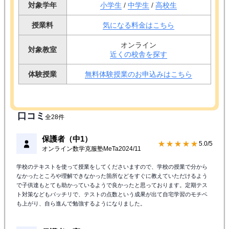
対象学年
小学生
/
中学生
/
高校生
授業料
気になる料金はこちら
オンライン
対象教室
近くの校舎を探す
体験授業
無料体験授業のお申込みはこちら
口コミ
全28件
保護者（中1）
★★★★★
5.0/5
オンライン数学克服塾MeTa
2024/11
学校のテキストを使って授業をしてくださいますので、学校の授業で分から
なかったところや理解できなかった箇所などをすぐに教えていただけるよう
で子供達もとても助かっているようで良かったと思っております。定期テス
ト対策などもバッチリで、テストの点数という成果が出て自宅学習のモチベ
も上がり、自ら進んで勉強するようになりました。