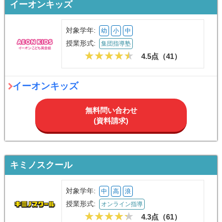
イーオンキッズ
対象学年:
幼
小
中
授業形式:
集団指導塾
4.5点（
41
）
イーオンキッズ
無料問い合わせ
(資料請求)
キミノスクール
対象学年:
中
高
浪
授業形式:
オンライン指導
4.3点（
61
）