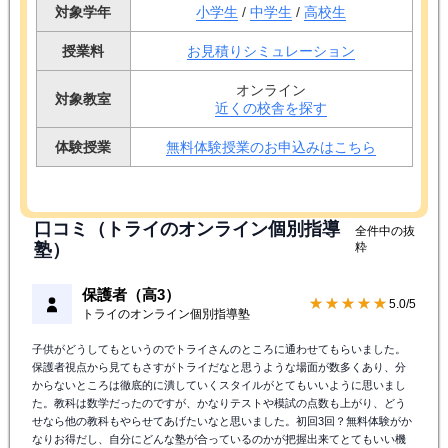
対象学年
小学生
/
中学生
/
高校生
授業料
お見積りシミュレーション
オンライン
対象教室
近くの校舎を探す
体験授業
無料体験授業のお申込みはこちら
口コミ（トライのオンライン個別指導
全件中の抜
塾）
粋
保護者（高3）
★★★★★
5.0/5
トライのオンライン個別指導塾
子供がどうしてもというのでトライさんのところに通わせてもらいました。
保護者視点から見てもさすがトライだなと思うような場面が数多くあり、分
からないところは徹底的に潰していくスタイルがとてもいいように思いまし
た。教科は数学だったのですが、かなりテストや模試の点数も上がり、どう
せなら他の教科もやらせてあげたいなと思いました。初回3回？無料体験がか
なりお得だし、自分にどんな塾が合っているのかが把握出来てとてもいい機