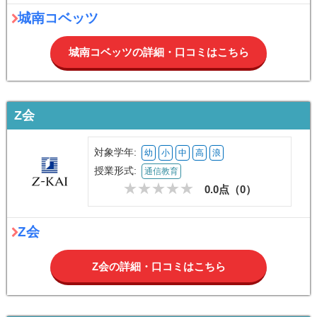
城南コベッツ
城南コベッツの詳細・口コミはこちら
Z会
対象学年:
幼
小
中
高
浪
授業形式:
通信教育
0.0点（
0
）
Z会
Z会の詳細・口コミはこちら