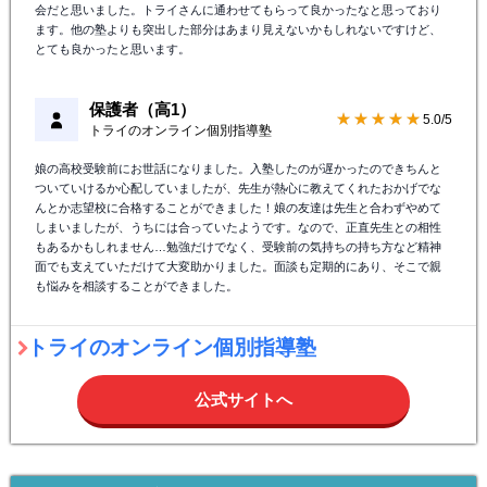
会だと思いました。トライさんに通わせてもらって良かったなと思っており
ます。他の塾よりも突出した部分はあまり見えないかもしれないですけど、
とても良かったと思います。
保護者（高1）
★★★★★
5.0/5
トライのオンライン個別指導塾
娘の高校受験前にお世話になりました。入塾したのが遅かったのできちんと
ついていけるか心配していましたが、先生が熱心に教えてくれたおかげでな
んとか志望校に合格することができました！娘の友達は先生と合わずやめて
しまいましたが、うちには合っていたようです。なので、正直先生との相性
もあるかもしれません…勉強だけでなく、受験前の気持ちの持ち方など精神
面でも支えていただけて大変助かりました。面談も定期的にあり、そこで親
も悩みを相談することができました。
トライのオンライン個別指導塾
公式サイトへ