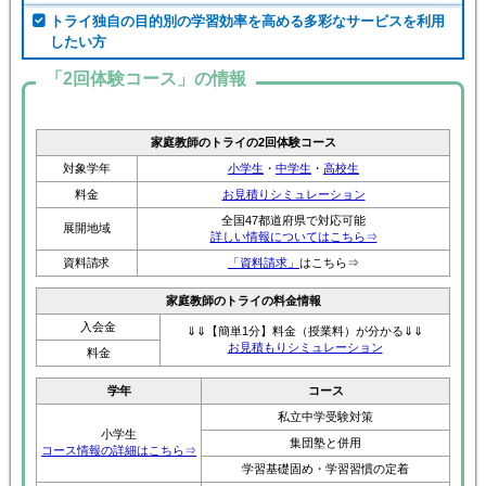
トライ独自の目的別の学習効率を高める多彩なサービスを利用
したい方
「2回体験コース」の情報
家庭教師のトライの2回体験コース
対象学年
小学生
・
中学生
・
高校生
料金
お見積りシミュレーション
全国47都道府県で対応可能
展開地域
詳しい情報についてはこちら⇒
資料請求
「資料請求」
はこちら⇒
家庭教師のトライの料金情報
入会金
⇓⇓【簡単1分】料金（授業料）が分かる⇓⇓
お見積もりシミュレーション
料金
学年
コース
私立中学受験対策
小学生
集団塾と併用
コース情報の詳細はこちら⇒
学習基礎固め・学習習慣の定着