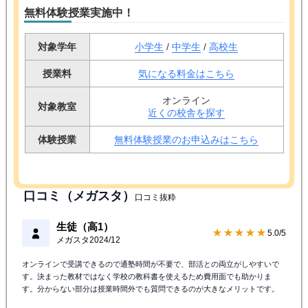
無料体験授業実施中！
対象学年
小学生
/
中学生
/
高校生
授業料
気になる料金はこちら
オンライン
対象教室
近くの校舎を探す
体験授業
無料体験授業のお申込みはこちら
口コミ（メガスタ）
口コミ抜粋
生徒（高1）
★★★★★
5.0/5
メガスタ
2024/12
オンラインで受講できるので通塾時間が不要で、部活との両立がしやすいで
す。決まった教材ではなく学校の教科書を使えるため費用面でも助かりま
す。分からない部分は授業時間外でも質問できるのが大きなメリットです。