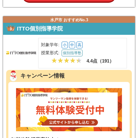
水戸市 おすすめNo.3
ITTO個別指導学院
対象学年:
小
中
高
授業形式:
個別指導塾
4.4点（
191
）
キャンペーン情報