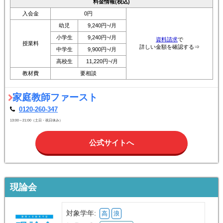
料金情報(税込)
入会金
0円
幼児
9,240円~/月
小学生
9,240円~/月
資料請求
で
授業料
詳しい金額を確認する⇒
中学生
9,900円~/月
高校生
11,220円~/月
教材費
要相談
家庭教師ファースト
0120-260-347
13:00～21:00（土日・祝日休み）
公式サイトへ
現論会
対象学年:
高
浪