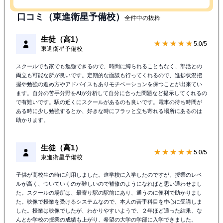
口コミ（東進衛星予備校）
全件中の抜粋
生徒（高1）
★★★★★
5.0/5
東進衛星予備校
スクールでも家でも勉強できるので、時間に縛られることもなく、部活との
両立も可能な所が良いです。定期的な面談も行ってくれるので、進捗状況把
握や勉強の進め方やアドバイスもありモチベーションを保つことが出来てい
ます。自分の苦手分野をAIが分析して自分に合った問題など提示してくれるの
で有難いです。駅の近くにスクールがあるのも良いです。電車の待ち時間が
ある時に少し勉強するとか、好きな時にフラッと立ち寄れる場所にあるのは
助かります。
生徒（高1）
★★★★★
5.0/5
東進衛星予備校
子供が高校生の時に利用しました。進学校に入学したのですが、授業のレベ
ルが高く、ついていくのが難しいので補修のようになればと思い通わせまし
た。スクールの場所は、最寄り駅の駅前にあり、通うのに便利で助かりまし
た。映像で授業を受けるシステムなので、本人の苦手科目を中心に受講しま
した。授業は映像でしたが、わかりやすいようで、２年ほど通った結果、な
んとか学校の授業の成績も上がり、希望の大学の学部に入学できました。