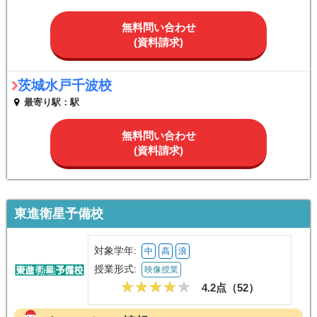
無料問い合わせ
(資料請求)
茨城水戸千波校
最寄り駅：駅
無料問い合わせ
(資料請求)
東進衛星予備校
対象学年:
中
高
浪
授業形式:
映像授業
4.2点（
52
）