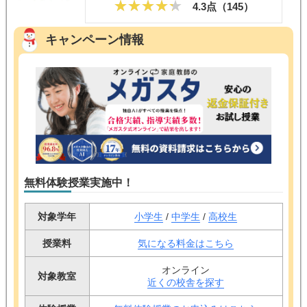
4.3点（
145
）
キャンペーン情報
無料体験授業実施中！
対象学年
小学生
/
中学生
/
高校生
授業料
気になる料金はこちら
オンライン
対象教室
近くの校舎を探す