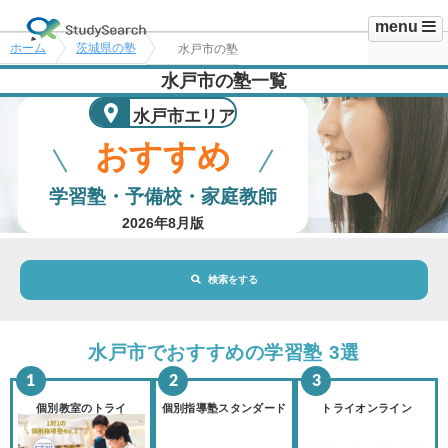
menu
ホーム
茨城県の塾
水戸市の塾
水戸市の塾一覧
水戸市エリア
おすすめ
学習塾・予備校・家庭教師
2026年8月版
検索をする
地域・駅
水戸市エリア
水戸市でおすすめの学習塾 3選
路線・駅
選択されていません
変更
個別教室のトライ
個別指導塾スタンダード
トライオンライン
市区町村
選択されていません
変更