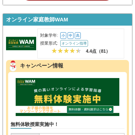
オンライン家庭教師WAM
対象学年:
小
中
高
授業形式:
オンライン指導
4.4点（
81
）
キャンペーン情報
無料体験授業実施中！