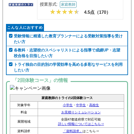
授業形式:
家庭教師
4.5点（
170
）
こんな人におすすめ
受験情報に精通した教育プランナーによる受験対策指導を受け
たい方
各教科・志望校のスペシャリストによる指導で成績UP・志望
校合格を目指したい方
トライ独自の目的別の学習効率を高める多彩なサービスを利用
したい方
「2回体験コース」の情報
家庭教師のトライの2回体験コース
対象学年
小学生
・
中学生
・
高校生
料金
お見積りシミュレーション
全国47都道府県で対応可能
展開地域
詳しい情報についてはこちら⇒
資料請求
「資料請求」
はこちら⇒