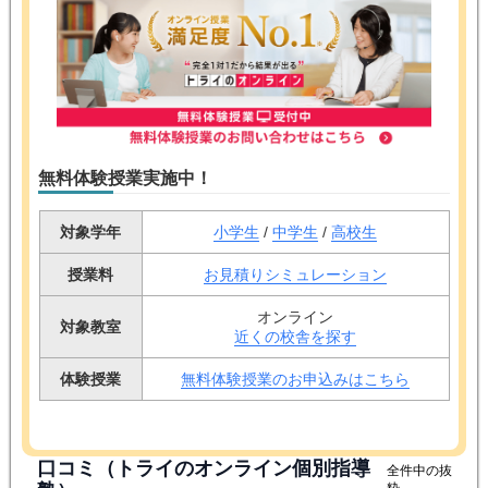
無料体験授業実施中！
対象学年
小学生
/
中学生
/
高校生
授業料
お見積りシミュレーション
オンライン
対象教室
近くの校舎を探す
体験授業
無料体験授業のお申込みはこちら
口コミ（トライのオンライン個別指導
全件中の抜