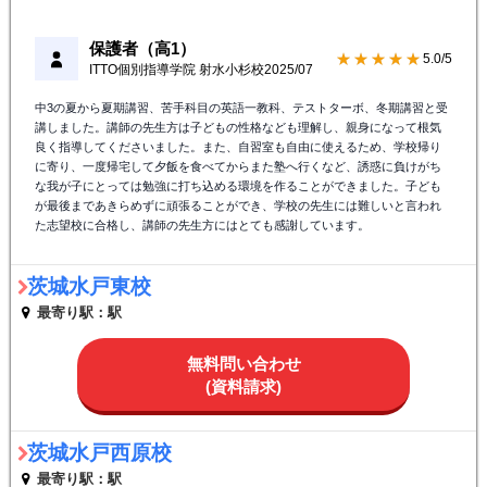
保護者（高1）
★★★★★
5.0/5
ITTO個別指導学院 射水小杉校
2025/07
中3の夏から夏期講習、苦手科目の英語一教科、テストターボ、冬期講習と受
講しました。講師の先生方は子どもの性格なども理解し、親身になって根気
良く指導してくださいました。また、自習室も自由に使えるため、学校帰り
に寄り、一度帰宅して夕飯を食べてからまた塾へ行くなど、誘惑に負けがち
な我が子にとっては勉強に打ち込める環境を作ることができました。子ども
が最後まであきらめずに頑張ることができ、学校の先生には難しいと言われ
た志望校に合格し、講師の先生方にはとても感謝しています。
茨城水戸東校
最寄り駅：駅
無料問い合わせ
(資料請求)
茨城水戸西原校
最寄り駅：駅