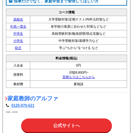
指導だけでなく、家庭学習まで管理してほしい方
コース情報
高校生
大学受験対策/定期テスト/内申点対策など
中高一貫生
各学校の進度に合わせた対策などなど
中学生
高校受験対策/勉強習慣/弱点克服など
小学生
中学受験対策/基礎学力など
幼児
学ぶ“ちから”をつける など
料金情報(税込)
入会金
0円
月額8,800円~
授業料
見積もりはこちらから
教材費
要相談
家庭教師のアルファ
0120-070-621
9:00～22:00
公式サイトへ