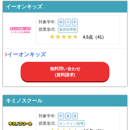
イーオンキッズ
対象学年:
幼
小
中
授業形式:
集団指導塾
4.5点（
41
）
イーオンキッズ
無料問い合わせ
(資料請求)
キミノスクール
対象学年:
中
高
浪
授業形式:
オンライン指導