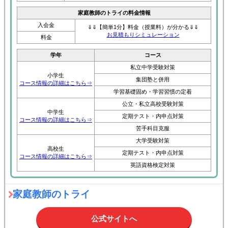
家庭教師のトライの料金情報
入会金
⇓⇓【簡単1分】料金（授業料）が分かる⇓⇓
お見積もりシミュレーション
料金
学年
コース
私立中学受験対策
小学生
集団塾と併用
コース情報の詳細はこちら⇒
学習基礎固め・学習習慣の定着
公立・私立高校受験対策
中学生
定期テスト・内申点対策
コース情報の詳細はこちら⇒
苦手科目克服
大学受験対策
高校生
定期テスト・内申点対策
コース情報の詳細はこちら⇒
英語資格検定対策
家庭教師のトライ
公式サイトへ