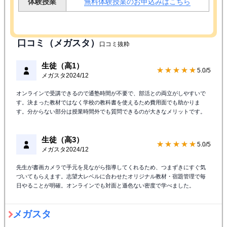
体験授業
無料体験授業のお申込みはこちら
口コミ（メガスタ）
口コミ抜粋
生徒（高1）
★★★★★
5.0/5
メガスタ
2024/12
オンラインで受講できるので通塾時間が不要で、部活との両立がしやすいで
す。決まった教材ではなく学校の教科書を使えるため費用面でも助かりま
す。分からない部分は授業時間外でも質問できるのが大きなメリットです。
生徒（高3）
★★★★★
5.0/5
メガスタ
2024/12
先生が書画カメラで手元を見ながら指導してくれるため、つまずきにすぐ気
づいてもらえます。志望大レベルに合わせたオリジナル教材・宿題管理で毎
日やることが明確。オンラインでも対面と遜色ない密度で学べました。
メガスタ