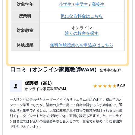
対象学年
小学生
/
中学生
/
高校生
授業料
気になる料金はこちら
オンライン
対象教室
近くの校舎を探す
体験授業
無料体験授業のお申込みはこちら
口コミ（オンライン家庭教師WAM）
全件中の抜粋
保護者（高1）
★★★★★
5.0/5
オンライン家庭教師WAM
一人ひとりに合わせたオーダーメイドカリキュラムが組めます。初めてのオ
ンライン学習でしたが、講師の指示に従って自宅学習する方が効率的で、通
塾よりも集中できました。天候に左右されず自宅で授業が受けられる点も便
利です。タブレットだけで授業ができ、面倒な設定も不要でした。オンライ
ン自習室ではお互いの勉強姿を映し合えるので、自宅でも塾のような雰囲気
で学習できています。