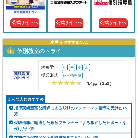
現在の
学年
公式サイトへ
公式サイトへ
公式サイトへ
授業形
式
水戸市 おすすめNo.1
個別教室のトライ
この条件で絞り込む
対象学年:
小
中
高
浪
授業形式:
個別指導塾
4.4点（
359
）
こんな人におすすめ
指導実績豊富な講師による1対1のマンツーマン指導を受けたい
方
受験情報に精通した教育プランナーによる徹底したサポートを
受けたい方
学校の予習復習から受験対策までも行いたい方