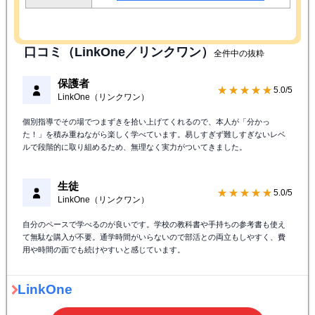
口コミ（LinkOne／リンクワン）
全件中の抜粋
保護者
★★★★★
5.0/5
LinkOne（リンクワン）
個別指導でその場でつまずきを拾い上げてくれるので、本人が「分かっ
た！」を積み重ねながら楽しく学べています。易しすぎず難しすぎないレベ
ルで段階的に取り組めるため、無理なく実力がついてきました。
生徒
★★★★★
5.0/5
LinkOne（リンクワン）
自分のペースで学べるのが良いです。学校の教科書や手持ちの参考書も使え
て無駄な購入が不要。通学時間がいらないので部活との両立もしやすく、費
用や時間の面でも続けやすいと感じています。
LinkOne