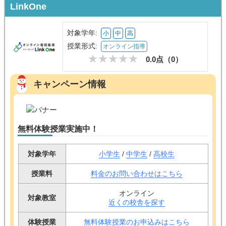
LinkOne
対象学年:
小
中
高
授業形式:
オンライン指導
0.0点（
0
）
キャンペーン情報
無料体験授業実施中！
対象学年
小学生
/
中学生
/
高校生
授業料
料金のお問い合わせはこちら
オンライン
対象教室
近くの校舎を探す
体験授業
無料体験授業のお申込みはこちら