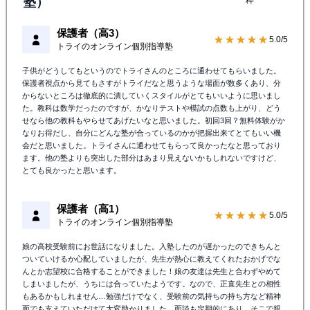
塾）
粋
保護者（高3）
★★★★★
5.0/5
トライのオンライン個別指導塾
子供がどうしてもというのでトライさんのところに通わせてもらいました。
保護者視点から見てもさすがトライだなと思うような場面が数多くあり、分
からないところは徹底的に潰していくスタイルがとてもいいように思いまし
た。教科は数学だったのですが、かなりテストや模試の点数も上がり、どう
せなら他の教科もやらせてあげたいなと思いました。初回3回？無料体験がか
なりお得だし、自分にどんな塾が合っているのかが把握出来てとてもいい機
会だと思いました。トライさんに通わせてもらって良かったなと思っており
ます。他の塾よりも突出した部分はあまり見えないかもしれないですけど、
とても良かったと思います。
保護者（高1）
★★★★★
5.0/5
トライのオンライン個別指導塾
娘の高校受験前にお世話になりました。入塾したのが遅かったのできちんと
ついていけるか心配していましたが、先生が熱心に教えてくれたおかげでな
んとか志望校に合格することができました！娘の友達は先生と合わずやめて
しまいましたが、うちには合っていたようです。なので、正直先生との相性
もあるかもしれません…勉強だけでなく、受験前の気持ちの持ち方など精神
面でも支えていただけて大変助かりました。面談も定期的にあり、そこで親