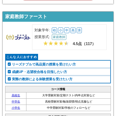
家庭教師ファースト
対象学年:
幼
小
中
高
浪
授業形式:
家庭教師
4.5点（
117
）
こんな人におすすめ
リーズナブルで高品質の授業を受けたい方
成績UP・志望校合格を目指したい方
実際の教師による体験授業を受けたい方
コース情報
高校生
大学受験対策/定期テスト/内申点対策など
中学生
高校受験対策/勉強習慣/弱点克服など
小学生
中学受験対策/学校のフォローなど