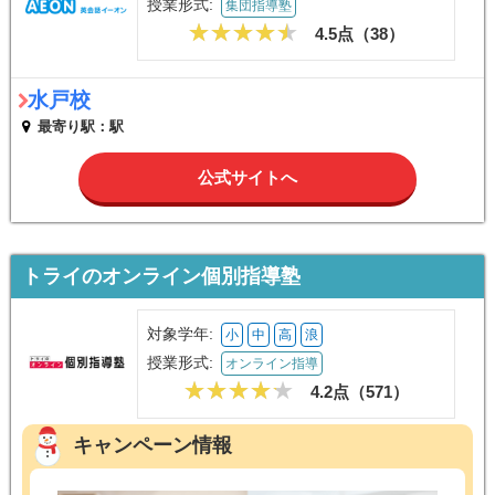
授業形式:
集団指導塾
4.5点（
38
）
水戸校
最寄り駅：駅
公式サイトへ
トライのオンライン個別指導塾
対象学年:
小
中
高
浪
授業形式:
オンライン指導
4.2点（
571
）
キャンペーン情報