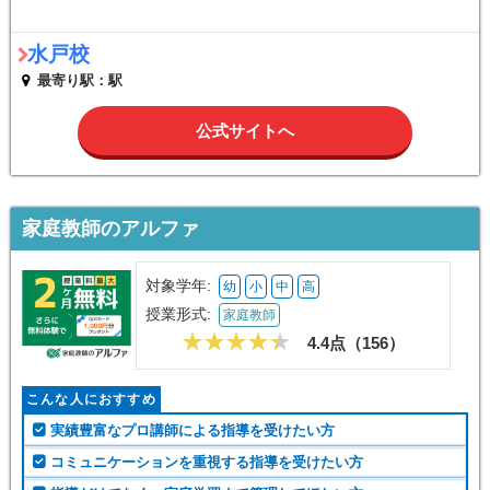
水戸校
最寄り駅：駅
公式サイトへ
家庭教師のアルファ
対象学年:
幼
小
中
高
授業形式:
家庭教師
4.4点（
156
）
こんな人におすすめ
実績豊富なプロ講師による指導を受けたい方
コミュニケーションを重視する指導を受けたい方