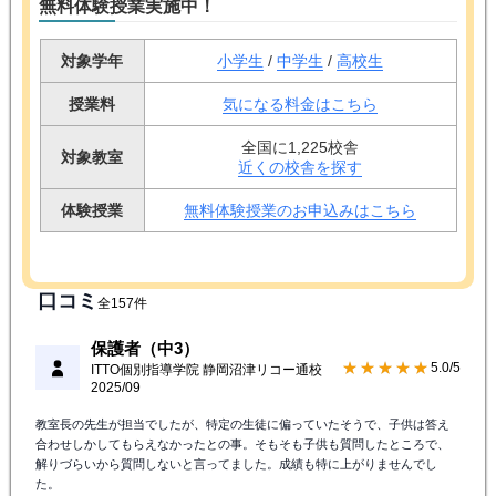
無料体験授業実施中！
対象学年
小学生
/
中学生
/
高校生
授業料
気になる料金はこちら
全国に1,225校舎
対象教室
近くの校舎を探す
体験授業
無料体験授業のお申込みはこちら
口コミ
全157件
保護者（中3）
★★★★★
5.0/5
ITTO個別指導学院 静岡沼津リコー通校
2025/09
教室長の先生が担当でしたが、特定の生徒に偏っていたそうで、子供は答え
合わせしかしてもらえなかったとの事。そもそも子供も質問したところで、
解りづらいから質問しないと言ってました。成績も特に上がりませんでし
た。