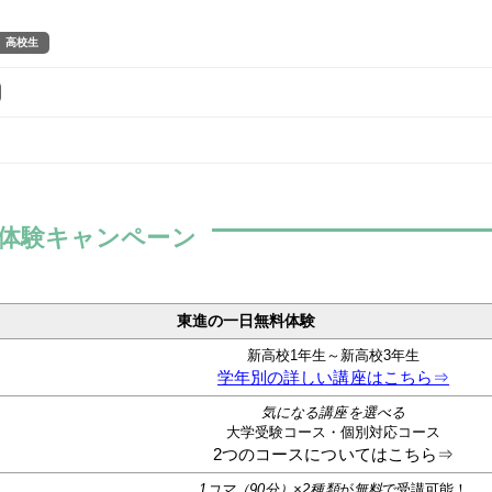
高校生
体験キャンペーン
東進の一日無料体験
新高校1年生～新高校3年生
学年別の詳しい講座はこちら⇒
気になる講座を選べる
大学受験コース・個別対応コース
2つのコースについてはこちら⇒
1コマ（90分）×2種類
が
無料
で受講可能！