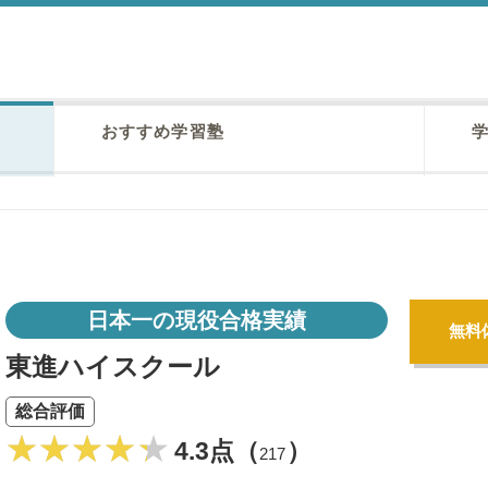
おすすめ学習塾
学
日本一の現役合格実績
無料
東進ハイスクール
総合評価
4.3点（
）
217