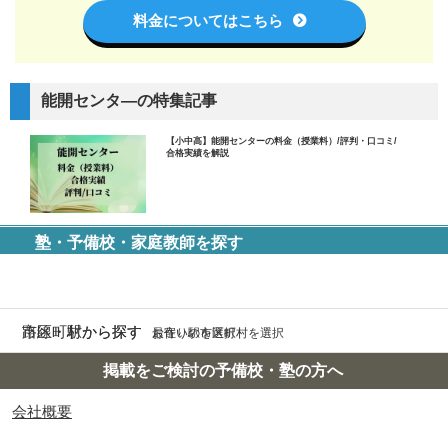
料金についてはこちら
能開センタ―の特集記事
【小中高】能開センターの料金（授業料）/評判・口コミ/
合格実績を解説
塾・予備校・家庭教師を探す
市区町村から探す
路線・駅から探す
お住いの市区町村を選択
最寄り駅を選択
掲載をご検討の予備校・塾の方へ
会社概要