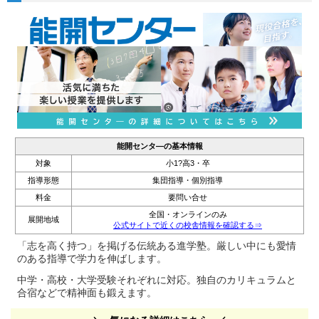
能開センタ―の基本情報
対象
小1?高3・卒
指導形態
集団指導・個別指導
料金
要問い合せ
全国・オンラインのみ
展開地域
公式サイトで近くの校舎情報を確認する⇒
「志を高く持つ」を掲げる伝統ある進学塾。厳しい中にも愛情
のある指導で学力を伸ばします。
中学・高校・大学受験それぞれに対応。独自のカリキュラムと
合宿などで精神面も鍛えます。