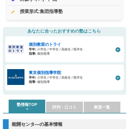
授業形式:集団指導塾
edit
あなたに合ったおすすめの塾はこちら
個別教室のトライ
学年:
小学生 / 中学生 / 高校生 / 既卒生
指導:
個別指導
東京個別指導学院
学年:
小学生 / 中学生 / 高校生 / 既卒生
指導:
個別指導
塾情報TOP
評判・口コミ
教室一覧
能開センタ―の基本情報