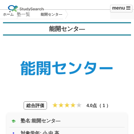
menu
塾一覧
ホーム
能開センタ―
能開センタ―
総合評価
4.0点（
1
）
塾名:能開センタ―
school
対象学年: 小 中 高
person