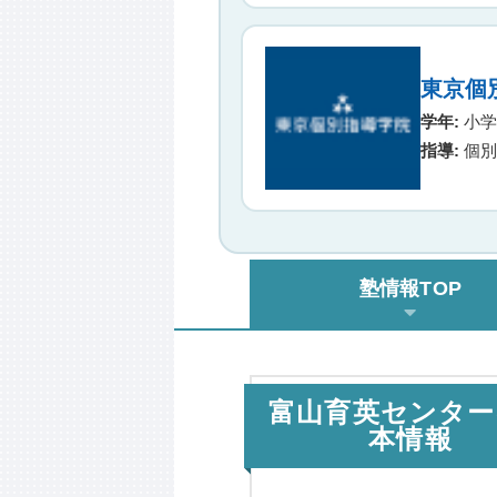
東京個
学年:
小学生
指導:
個別
塾情報TOP
富山育英センター
本情報