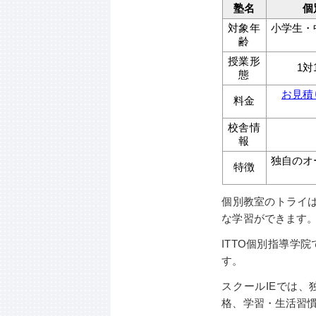
塾名
個
対象年
小学生・
齢
授業形
1
態
お見積
料金
校舎情
報
独自のオ
特徴
個別教室のトライ
な学習ができます
ITTO個別指導学
す。
スクールIEでは
格、学習・生活習