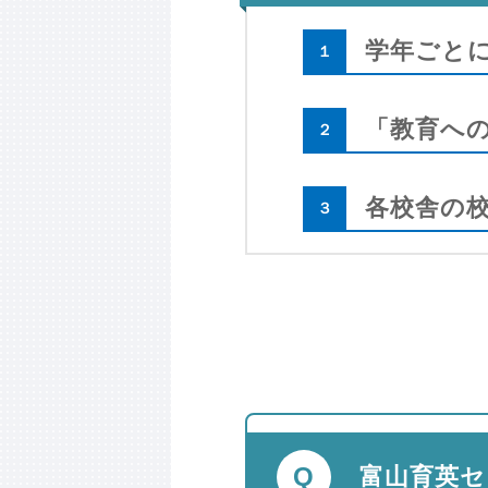
学年ごと
１
「教育へ
２
各校舎の
３
富山育英セ