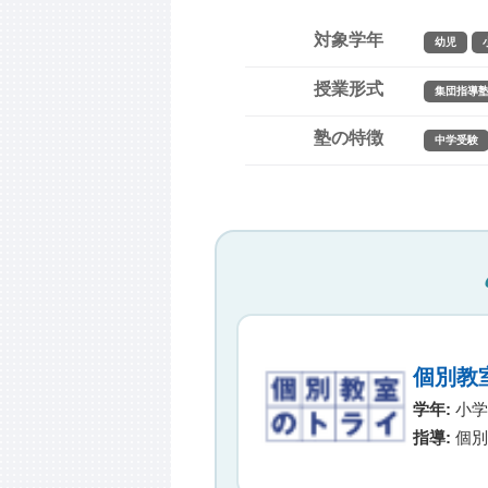
対象学年
幼児
授業形式
集団指導
塾の特徴
中学受験
個別教
学年:
小学生
指導:
個別