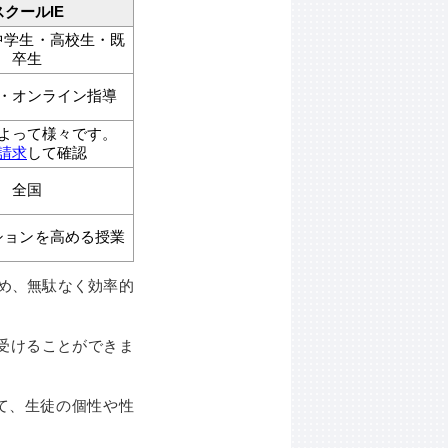
スクールIE
中学生・高校生・既
卒生
・オンライン指導
よって様々です。
請求
して確認
全国
ションを高める授業
め、無駄なく効率的
で受けることができま
て、生徒の個性や性
。