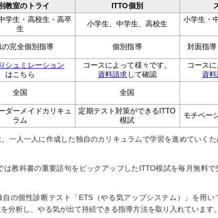
別教室のトライ
ITTO個別
中学生・高校生・高卒
小学生・
小学生、中学生、高校生
生
対1の完全個別指導
個別指導
対面指導
りシュミレーション
コースによって様々です。
コースに
はこちら
資料請求
して確認
資料
全国
全国
ーダーメイドカリキュ
定期テスト対策ができるITTO
モチベー
ラム
模試
は、一人一人に作成した独自のカリキュラムで学習を進めていくた
。
院では教科書の重要語句をピックアップしたITTO模試を毎月無料
、独自の個性診断テスト「ETS（やる気アップシステム）」を用い
慣を分析し、やる気が出て持続できる指導方法を取り入れています