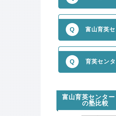
富山育英セ
育英センタ
富山育英センター
の塾比較