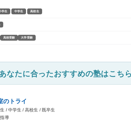
小学生
中学生
高校生
塾
高校受験
大学受験
あなたに合ったおすすめの塾はこち
室のトライ
 / 中学生 / 高校生 / 既卒生
指導