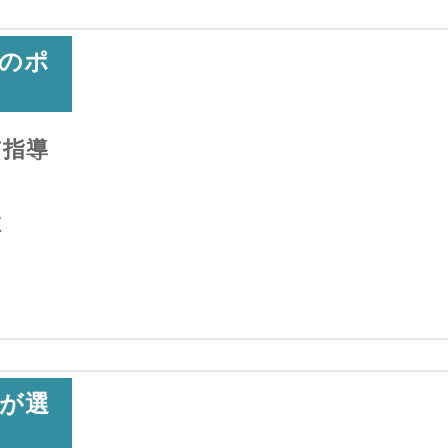
のポ
貫指導
陣
が選