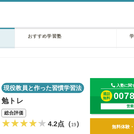
おすすめ学習塾
学
入塾に関
現役教員と作った習慣学習法
0078
通話
無料
勉トレ
営業
総合評価
4.2点（
）
19
無料体験