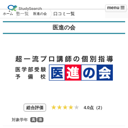
menu
塾一覧
口コミ一覧
ホーム
医進の会
医進の会
総合評価
4.0点（
2
）
対象学年
高
浪