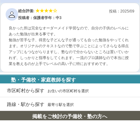
総合評価:
投稿：2025/09
投稿者：保護者
学年：中3
良かった所は完全なオーダーメイド学習なので、自分の子供のレベルに
あった勉強が出来る事です。
勉強が苦手な子、得意な子どんな子が通っても合った勉強をやってくれ
ます。オリジナルのテキストなので塾で学ぶことによってさらなる得点
アップにもつながらりますし、塾なので分からないところは置いていか
れず、しっかりと指導をしてくれます。一流のプロ講師なので本当に授
業を教えるのが上手でレベルの高い子に特におすすめです。
塾・予備校・家庭教師を探す
市区町村から探す
お住いの市区町村を選択
路線・駅から探す
最寄り駅を選択
掲載をご検討の予備校・塾の方へ
会社概要