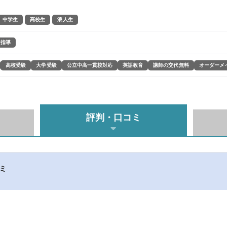
中学生
高校生
浪人生
ン指導
高校受験
大学受験
公立中高一貫校対応
英語教育
講師の交代無料
オーダーメ
評判・口コミ
コミ