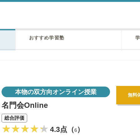
おすすめ学習塾
学
本物の双方向オンライン授業
無料
名門会Online
総合評価
4.3点（
）
6