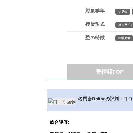
対象学年
小学生
授業形式
オンライ
塾の特徴
中学受験
塾情報TOP
名門会Onlineの評判・口
総合評価: