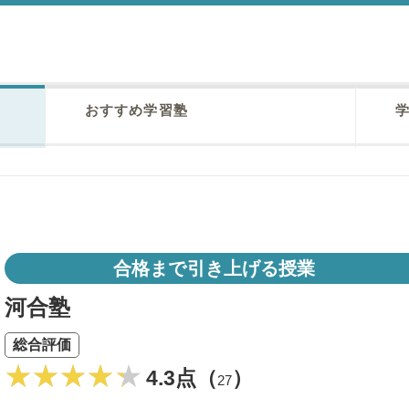
おすすめ学習塾
学
合格まで引き上げる授業
河合塾
総合評価
4.3点（
）
27