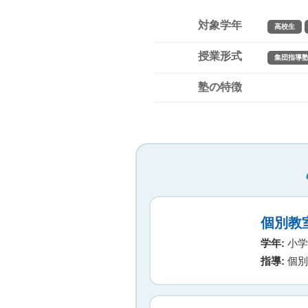
対象学年
高校生
授業形式
集団指導
塾の特徴
個別教
学年:
小学生
指導:
個別