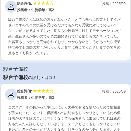
総合評価:
投稿：2025/09
投稿者：生徒
学年：高2
駿台予備校さんは講師の方々がみなさん、とても熱心に授業をしてくだ
さいますのでその授業を受けるだけでもかなり受験に対してのモチベー
ションが上がるようでした。周りも受験勉強に対してモチベーションが
高い生徒さんが多いのでそれに触発されている部分も大きそうでした。
自習室もしっかりと完備されており、分からないところがあったら授業
時間外でも講師の方々がしっかりと質問に答えてくださいますのでその
点もとても良かったです。
駿台予備校
駿台予備校
の評判・口コミ
総合評価:
投稿：2025/09
投稿者：生徒
学年：高3
このスクールの良かった事はとにかく大手で有名な塾だったので情報量
が膨大だったことです。保護者への説明会もしっかりとしているため保
護者が大学受験のことに詳しくなくても保護者会に出席していれば親の
方もだんだん詳しくなっていきます。データもとてもしっかりとしてい
るため、自分の子供がどの大学なら行けそうなのかも分かります。大学