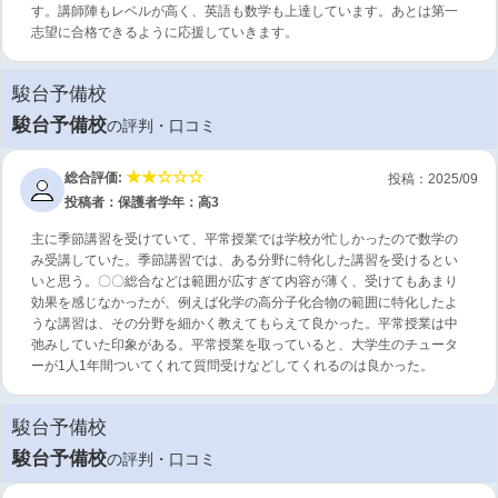
す。講師陣もレベルが高く、英語も数学も上達しています。あとは第一
志望に合格できるように応援していきます。
駿台予備校
駿台予備校
の評判・口コミ
総合評価:
投稿：2025/09
投稿者：保護者
学年：高3
主に季節講習を受けていて、平常授業では学校が忙しかったので数学の
み受講していた。季節講習では、ある分野に特化した講習を受けるとい
いと思う。〇〇総合などは範囲が広すぎて内容が薄く、受けてもあまり
効果を感じなかったが、例えば化学の高分子化合物の範囲に特化したよ
うな講習は、その分野を細かく教えてもらえて良かった。平常授業は中
弛みしていた印象がある。平常授業を取っていると、大学生のチュータ
ーが1人1年間ついてくれて質問受けなどしてくれるのは良かった。
駿台予備校
駿台予備校
の評判・口コミ