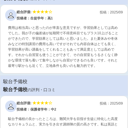
総合評価:
投稿：2025/09
投稿者：生徒
学年：高1
費用は相当高いと思ったのが率直な意見ですが、学習効果としては高め
でした。我が子の偏差値が短期間で不得意科目でもプラス10上げること
ができたので、学習効果としては高いと思いました。また夏休みや冬休
みなどの特別講習の費用も高いですがそれでも内容自体はとても良く、
学習効果が高い講義をしてくれることもあって満足度としては高めで
す。それから自習室も使うことができて、その自習室もうるさくなく静
かな環境で落ち着いて集中しながら自習ができるのも良いです。それと
最寄り駅からも近くて、立地条件も良いのも魅力的です。
駿台予備校
駿台予備校
の評判・口コミ
総合評価:
投稿：2025/09
投稿者：保護者
学年：中2
駿台予備校の良かったところは、難関大学を目指す生徒に特化した高度
なカリキュラムと、実力を引き出す講師陣の質の高さです。私は英語と