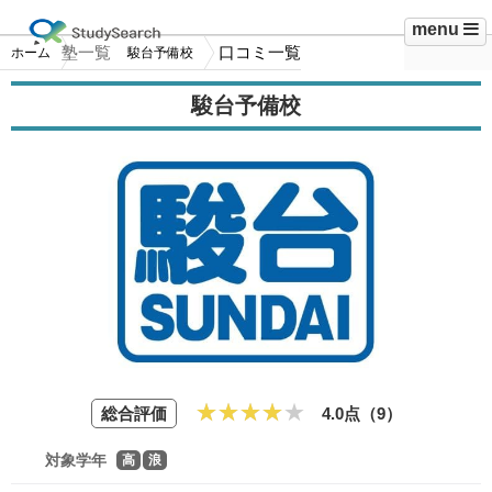
menu
塾一覧
口コミ一覧
ホーム
駿台予備校
駿台予備校
総合評価
4.0点（
9
）
対象学年
高
浪