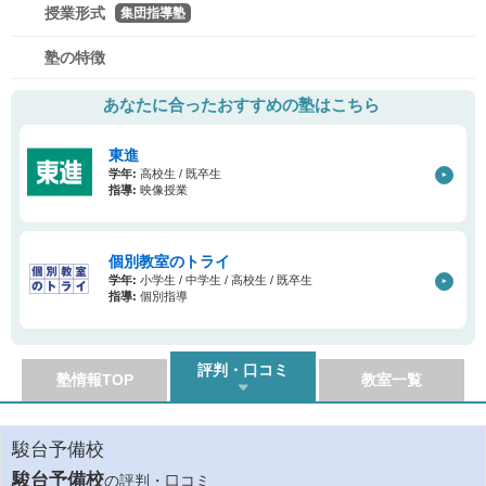
授業形式
集団指導塾
塾の特徴
あなたに合ったおすすめの塾はこちら
東進
学年:
高校生 / 既卒生
指導:
映像授業
個別教室のトライ
学年:
小学生 / 中学生 / 高校生 / 既卒生
指導:
個別指導
評判・口コミ
塾情報TOP
教室一覧
駿台予備校
駿台予備校
の評判・口コミ