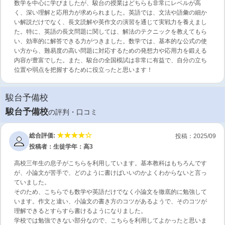
数学を中心に学びましたが、駿台の授業はどちらも非常にレベルが高
く、深い理解と応用力が求められました。英語では、文法や語彙の細か
い解説だけでなく、長文読解や英作文の演習を通じて実戦力を養えまし
た。特に、英語の長文問題に関しては、解法のテクニックを教えてもら
い、効率的に解答できる力がつきました。数学では、基本的な公式の使
い方から、難易度の高い問題に対応するための発想力や応用力を鍛える
内容が豊富でした。また、駿台の全国模試は非常に有益で、自分の立ち
位置や弱点を把握するために役立ったと思います！
駿台予備校
駿台予備校
の評判・口コミ
総合評価:
投稿：2025/09
投稿者：生徒
学年：高3
高校三年生の息子がこちらを利用しています。基本教科はもちろんです
が、小論文が苦手で、どのように書けばいいのかよくわからないと言っ
ていました。
そのため、こちらでも数学や英語だけでなく小論文を徹底的に勉強して
います。作文と違い、小論文の書き方のコツがあるようで、そのコツが
理解できるとすらすら書けるようになりました。
学校では勉強できない部分なので、こちらを利用してよかったと思いま