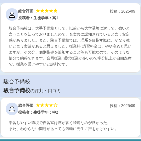
総合評価:
投稿：2025/09
投稿者：生徒
学年：高1
駿台予備校は、大手予備校として、以前から大学受験に対して、強いと
言うことを知っておりましたので、名実共に認知されていると言う安定
感がありました。また、駿台予備校では、理系を目指す際に、かなり強
いと言う実績があると思えました。授業料･講習料金は、やや高めと思い
ますが、その分、個別指導を追加すること等も可能なので、そのような
部分で納得できます。合同授業･選択授業が多いので半分以上が自由座席
で、授業を受けやすいと評判です。
駿台予備校
駿台予備校
の評判・口コミ
総合評価:
投稿：2025/09
投稿者：生徒
学年：中2
学習しやすい環境で自習室は席が多く綺麗なのが良かった。
また、わからない問題があっても気軽に先生に声をかけやすい。