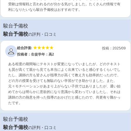
受験は情報戦と言われるのが分かる気がしました。たくさんの情報で有
利になりたいなら駿台予備校はおすすめです。
駿台予備校
駿台予備校
の評判・口コミ
総合評価:
投稿：2025/09
投稿者：生徒
学年：高2
ある程度の期間毎にテキストが変更になっていましたが、どのテキスト
も質が高くて親から見ても本当によく出来ていると感心するくらいでし
たし、講師の方も皆さんが指導力が高くて教え方も効率的だったので、
どの方の授業を受けても無駄のない学習ができ助かりました。また、
元々モチベーションがあまり上がらない子供ではありましたが、通い始
めてからは明らかに意欲的になり意識から変わっていましたし、それは
講師の方の熱意を持った指導のおかげだと感じたので、尚更有り難かっ
たです。
駿台予備校
駿台予備校
の評判・口コミ