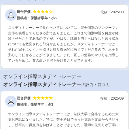
総合評価:
投稿：2025/09
投稿者：保護者
学年：小5
スタディトレーナーで良かった所については、完全個別のマンツーマン
指導を実現してくださる所でありました。これまで個別学習を何度か経
験させたことであるのですが、やはり、課題を与えっぱなしと言う状況
についても散見される部分がありましたが、スタディトレーナーでは、
それが完全になく、手取り足取り徹底的に教えてくださるので、息子を
安心して任せることができました。また、正しい勉強のやり方を指導し
ているために、質の高い学習を受けることができます。
オンライン指導スタディトレーナー
オンライン指導スタディトレーナー
の評判・口コミ
総合評価:
投稿：2025/09
投稿者：生徒
学年：高3
オンライン指導スタディトレーナーには、法政大学に合格するために大
変お世話になりました。特に、苦手科目であった英語を文法から学び直
し、効率的に得点力を伸ばすことができました。講師の先生方が丁寧に