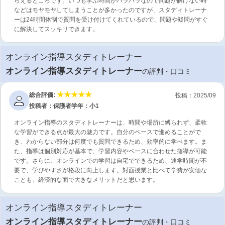
らえるところです。いつも学ぶ時間がバラバラなので問題が解けない時
などはモヤモヤしてしまうことが多かったのですが、スタディトレーナ
ーは24時間体制で質問を受け付けてくれているので、問題や疑問がすぐ
に解決してスッキリできます。
オンライン指導スタディトレーナー
オンライン指導スタディトレーナー
の評判・口コミ
総合評価:
投稿：2025/09
投稿者：保護者
学年：小1
オンライン指導のスタディトレーナーは、時間や場所に縛られず、柔軟
な学習ができる点が最大の魅力です。自分のペースで進めることがで
き、わからない部分は何度でも質問できるため、効率的に学べます。ま
た、指導は個別対応が基本で、学習内容やペースに合わせた指導が可能
です。さらに、オンラインでの学習は自宅でできるため、通学時間が不
要で、学びやすさが格段に向上します。対面授業と比べて学費が安価な
ことも、経済的な面で大きなメリットだと思います。
オンライン指導スタディトレーナー
オンライン指導スタディトレーナー
の評判・口コミ