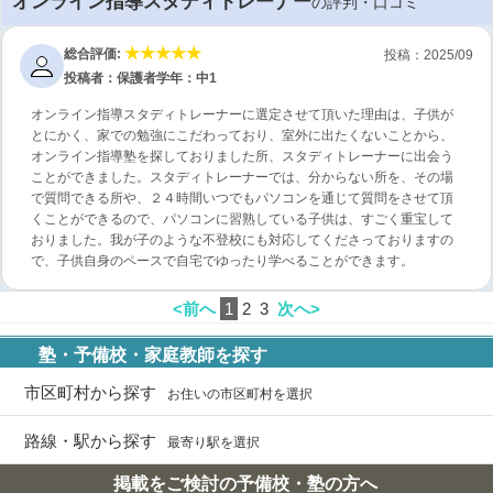
オンライン指導スタディトレーナー
の評判・口コミ
総合評価:
投稿：2025/09
投稿者：保護者
学年：中1
オンライン指導スタディトレーナーに選定させて頂いた理由は、子供が
とにかく、家での勉強にこだわっており、室外に出たくないことから、
オンライン指導塾を探しておりました所、スタディトレーナーに出会う
ことができました。スタディトレーナーでは、分からない所を、その場
で質問できる所や、２４時間いつでもパソコンを通じて質問をさせて頂
くことができるので、パソコンに習熟している子供は、すごく重宝して
おりました。我が子のような不登校にも対応してくださっておりますの
で、子供自身のペースで自宅でゆったり学べることができます。
<前へ
1
2
3
次へ>
塾・予備校・家庭教師を探す
市区町村から探す
お住いの市区町村を選択
路線・駅から探す
最寄り駅を選択
掲載をご検討の予備校・塾の方へ