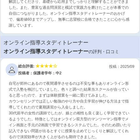
解説してくださり、基礎から応用までしっかりと理解することができま
した。また、豊富な過去問演習と模試で実践力を磨けたことが本番での
自信につながりました。オンライン指導スタディトレーナーのおかげ
で、偏差値60までアップし、無事に志望校に合格できたことに心から感
謝しています。
オンライン指導スタディトレーナー
オンライン指導スタディトレーナー
の評判・口コミ
総合評価:
投稿：2025/09
投稿者：保護者
学年：中2
自宅が郊外にあるので夜間通学させるのは不安な事もありオンライン形
式で入塾を検討していました。色々と調べた結果当スクールが合ってい
ると思ったので、まずは体験授業を一緒に受けてみました。
カウンセリングでは正しい勉強のやり方や自主学習が伸びる方法まで指
導してくれたので夏期講習から入会しました。
30代前半の女性の講師でしたが、娘との相性も良く楽しく学習できてい
るようでした。特徴としてはオンライン双方型のマンツーマン指導でメ
イン画面と手元の2画面で学習できるシステムでした。そのため躓いたり
記入できない問題が出るとすぐに授業を止めてじっくりと解説してくれ
るので演習効率が大きく上がるのも期待できました。