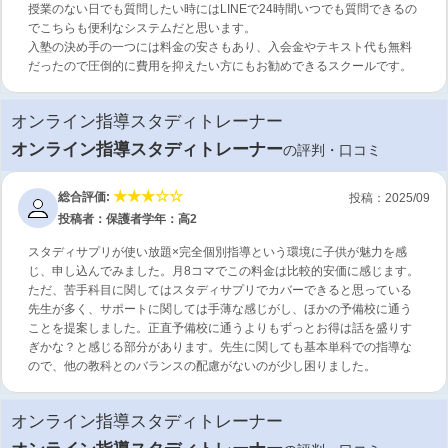
授業のない日でも質問したい時にはLINEで24時間いつでも質問できるの
でこちらも便利なシステムだと思います。
入塾の決め手の一つには料金の安さもあり、入会金やテキスト代も無料
だったので圧倒的に費用を抑えたい方にもお勧めできるスクールです。
オンライン指導スタディトレーナー
オンライン指導スタディトレーナー
の評判・口コミ
総合評価:
投稿：2025/09
投稿者：保護者
学年：高2
スタディサプリが使い放題×完全個別指導という環境に子供が魅力を感
じ、申し込んでみました。月8コマでこの料金は比較的安価に感じます。
ただ、苦手科目に関してはスタディサプリでカバーできると思っている
先生が多く、サポートに関しては手薄な感じがし、ほかの予備校に通う
ことを提案しました。正直予備校に通うよりもずっとお得は話を盛りす
ぎかな？と感じる部分があります。先生に関しても基本単科での指導な
ので、他の教科とのバランスの配慮がないのが少し困りました。
オンライン指導スタディトレーナー