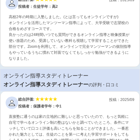
投稿者：生徒
学年：高2
高校2年の時期に入塾しました。(とは言ってもオンラインですが)
オンラインを活用したマンツーマン指導によって、大学受験で志望校の
合格をめざすコースです。
良かったのは24時間いつでも質問ができるオンライン指導と映像授業が
使い放題のため、受講していない教科も視聴して学習することができた
部分です。Zoomを利用して、オンラインで完全マンツーマンの個別指導
もやっているうちに慣れて対面でなくてもしっかり勉強ができるように
なりました。
オンライン指導スタディトレーナー
オンライン指導スタディトレーナー
の評判・口コミ
総合評価:
投稿：2025/09
投稿者：保護者
学年：中1
直接塾に通うのは家の立地的に難しいと思っていたので、もっと気軽に
自宅で学べるオンライン制の塾はないかと調べていたところ、条件にマ
ッチしていて口コミ評価も高いこちらを知ることができました。一番惹
かれた魅力としては、生徒のことを第一に考えた学習サポートをしても