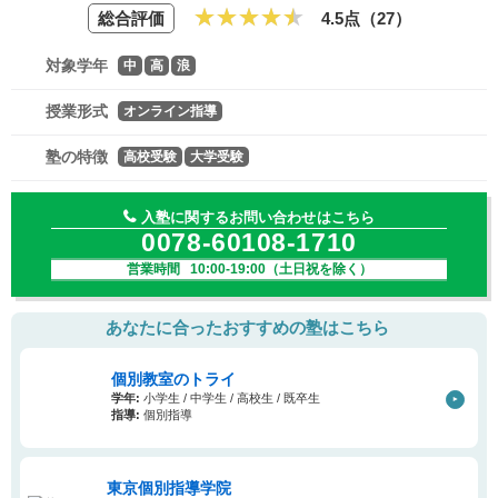
総合評価
4.5点（
27
）
対象学年
中
高
浪
授業形式
オンライン指導
塾の特徴
高校受験
大学受験
入塾に関するお問い合わせはこちら
0078-60108-1710
営業時間 10:00-19:00（土日祝を除く）
あなたに合ったおすすめの塾はこちら
個別教室のトライ
学年:
小学生 / 中学生 / 高校生 / 既卒生
指導:
個別指導
東京個別指導学院