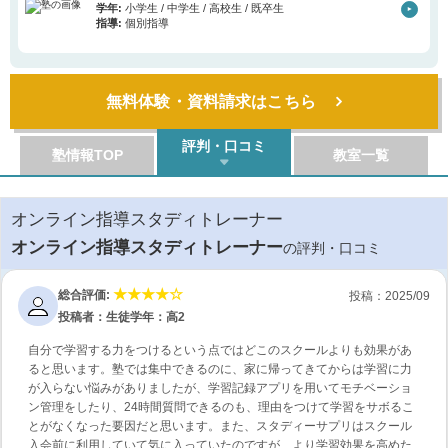
学年:
小学生 / 中学生 / 高校生 / 既卒生
指導:
個別指導
無料体験・資料請求はこちら
評判・口コミ
塾情報TOP
教室一覧
オンライン指導スタディトレーナー
オンライン指導スタディトレーナー
の評判・口コミ
総合評価:
投稿：2025/09
投稿者：生徒
学年：高2
自分で学習する力をつけるという点ではどこのスクールよりも効果があ
ると思います。塾では集中できるのに、家に帰ってきてからは学習に力
が入らない悩みがありましたが、学習記録アプリを用いてモチベーショ
ン管理をしたり、24時間質問できるのも、理由をつけて学習をサボるこ
とがなくなった要因だと思います。また、スタディーサプリはスクール
入会前に利用していて気に入っていたのですが、より学習効果を高めた