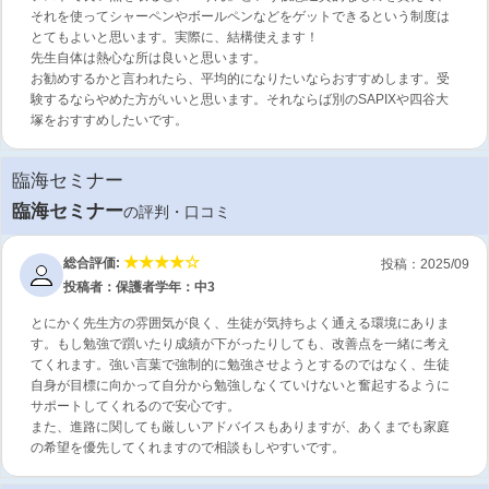
それを使ってシャーペンやボールペンなどをゲットできるという制度は
とてもよいと思います。実際に、結構使えます！
先生自体は熱心な所は良いと思います。
お勧めするかと言われたら、平均的になりたいならおすすめします。受
験するならやめた方がいいと思います。それならば別のSAPIXや四谷大
塚をおすすめしたいです。
臨海セミナー
臨海セミナー
の評判・口コミ
総合評価:
投稿：2025/09
投稿者：保護者
学年：中3
とにかく先生方の雰囲気が良く、生徒が気持ちよく通える環境にありま
す。もし勉強で躓いたり成績が下がったりしても、改善点を一緒に考え
てくれます。強い言葉で強制的に勉強させようとするのではなく、生徒
自身が目標に向かって自分から勉強しなくていけないと奮起するように
サポートしてくれるので安心です。
また、進路に関しても厳しいアドバイスもありますが、あくまでも家庭
の希望を優先してくれますので相談もしやすいです。