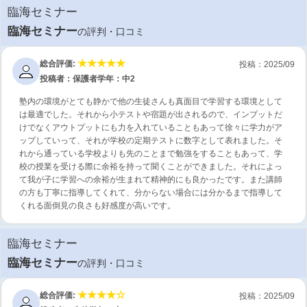
臨海セミナー
臨海セミナー
の評判・口コミ
総合評価:
投稿：2025/09
投稿者：保護者
学年：中2
塾内の環境がとても静かで他の生徒さんも真面目で学習する環境として
は最適でした。それから小テストや宿題が出されるので、インプットだ
けでなくアウトプットにも力を入れていることもあって徐々に学力がア
ップしていって、それが学校の定期テストに数字として表れました。そ
れから通っている学校よりも先のことまで勉強をすることもあって、学
校の授業を受ける際に余裕を持って聞くことができました。それによっ
て我が子に学習への余裕が生まれて精神的にも良かったです。また講師
の方も丁寧に指導してくれて、分からない場合には分かるまで指導して
くれる面倒見の良さも好感度が高いです。
臨海セミナー
臨海セミナー
の評判・口コミ
総合評価:
投稿：2025/09