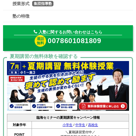
授業形式
集団指導塾
塾の特徴
入塾に関するお問い合わせはこちら
通話
0078601081809
無料
夏期講習の無料体験を確認する
臨海セミナーの夏期講習キャンペーン情報
対象学年
小学生
/
中学生
/
高校生
＼夏期講習受付中／
POINT