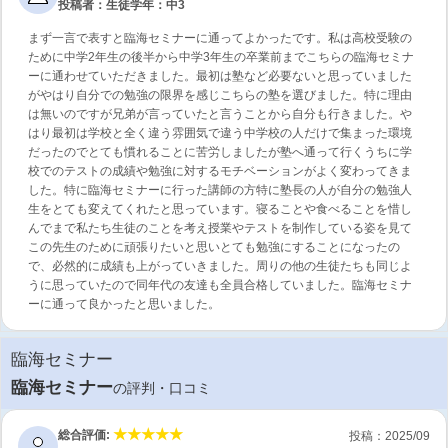
投稿者：生徒
学年：中3
まず一言で表すと臨海セミナーに通ってよかったです。私は高校受験の
ために中学2年生の後半から中学3年生の卒業前までこちらの臨海セミナ
ーに通わせていただきました。最初は塾など必要ないと思っていました
がやはり自分での勉強の限界を感じこちらの塾を選びました。特に理由
は無いのですが兄弟が言っていたと言うことから自分も行きました。や
はり最初は学校と全く違う雰囲気で違う中学校の人だけで集まった環境
だったのでとても慣れることに苦労しましたが塾へ通って行くうちに学
校でのテストの成績や勉強に対するモチベーションがよく変わってきま
した。特に臨海セミナーに行った講師の方特に塾長の人が自分の勉強人
生をとても変えてくれたと思っています。寝ることや食べることを惜し
んでまで私たち生徒のことを考え授業やテストを制作している姿を見て
この先生のために頑張りたいと思いとても勉強にすることになったの
で、必然的に成績も上がっていきました。周りの他の生徒たちも同じよ
うに思っていたので同年代の友達も全員合格していました。臨海セミナ
ーに通って良かったと思いました。
臨海セミナー
臨海セミナー
の評判・口コミ
総合評価:
投稿：2025/09