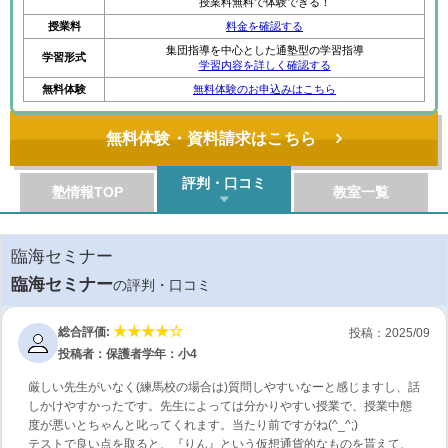
授業料無料で体験できる！
授業料
料金を確認する
集団指導を中心とした通塾型の学習指導
学習形式
学習内容を詳しく確認する
無料体験
無料体験のお申込みはこちら
無料体験・資料請求はこちら
評判・口コミ
塾情報TOP
教室一覧
臨海セミナー
臨海セミナー
の評判・口コミ
総合評価:
投稿：2025/09
投稿者：保護者
学年：小4
厳しい先生がいなく(練馬校の場合は)質問しやすいなーと感じますし、話
しかけやすかったです。先生によっては分かりやすい授業で、授業中態
度が悪いとちゃんと叱ってくれます。当たり前ですがね(^_^;)
テストで良い点を取ると、『りん』という仮想通貨的なものを貰えて、