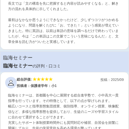
長文では「文の構造を先に把握すると内容が読みやすくなる」と、解き
方の流れを具体的に示してくれました。
最初はなかなか思うようにできなかったけど、少しずつコツがつかめる
ようになり、問題を解くたびに「お、できた！」という感覚が増えてい
きました。特に英語は、以前は単語の意味を調べるだけで終わっていま
したが、今は「この単語はこの文脈でこういう意味になるんだ」と、文
章全体を読む力がついたと実感しています。
臨海セミナー
臨海セミナー
の評判・口コミ
総合評価:
投稿：2025/09
投稿者：保護者
学年：小1
臨海セミナーは、首都圏を中心に展開する総合進学塾で、小中高大一貫
指導を行っています。その特徴として、以下の点が挙げられます。
幅広いコースと指導形態集団授業、個別指導、オンライン授業、映像配
信など、多様な指導形態を提供しており、生徒のニーズや学習スタイル
に合わせて選択することができます。
充実したサポート体制授業時間外にも質問対応や補習、自習会を頻繁に
開催しており、生徒の学習意欲を高める環境が整っています。