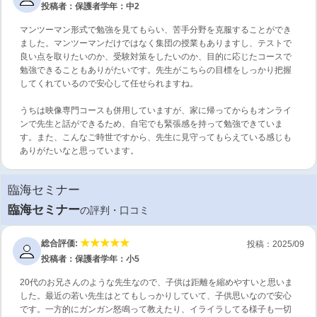
投稿者：保護者
学年：中2
マンツーマン形式で勉強を見てもらい、苦手分野を克服することができ
ました。マンツーマンだけではなく集団の授業もありますし、テストで
良い点を取りたいのか、受験対策をしたいのか、目的に応じたコースで
勉強できることもありがたいです。先生がこちらの目標をしっかり把握
してくれているので安心して任せられますね。
うちは映像専門コースも併用していますが、家に帰ってからもオンライ
ンで先生と話ができるため、自宅でも緊張感を持って勉強できていま
す。また、こんなご時世ですから、先生に見守ってもらえている感じも
ありがたいなと思っています。
臨海セミナー
臨海セミナー
の評判・口コミ
総合評価:
投稿：2025/09
投稿者：保護者
学年：小5
20代のお兄さんのような先生なので、子供は距離を縮めやすいと思いま
した。最近の若い先生はとてもしっかりしていて、子供思いなので安心
です。一方的にガンガン怒鳴って教えたり、イライラしてる様子も一切