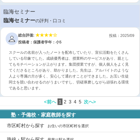
臨海セミナー
臨海セミナー
の評判・口コミ
総合評価:
投稿：2025/09
投稿者：保護者
学年：小5
スクールの名前が入ったノートを配布していたり、宣伝活動をたくさん
している印象でした。成績優秀者は、授業料のサービスがあり、親とし
てもモチベーションが上がります。集団授業ですが、個人個人をよく見
てくださるところがあり、助かりました。先生は、アルバイトのような
人より専属の方が多く、安心して通わすことができました。お互い生徒
同士を競い合わせるのがうまいですし、切磋琢磨しながら頑張れる環境
であると思います。
<前へ
1
2
3
4
5
次へ>
塾・予備校・家庭教師を探す
市区町村から探す
お住いの市区町村を選択
路線・駅から探す
最寄り駅を選択