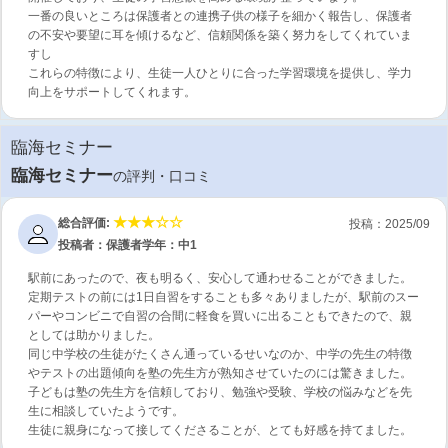
一番の良いところは保護者との連携子供の様子を細かく報告し、保護者
の不安や要望に耳を傾けるなど、信頼関係を築く努力をしてくれていま
すし
これらの特徴により、生徒一人ひとりに合った学習環境を提供し、学力
向上をサポートしてくれます。
臨海セミナー
臨海セミナー
の評判・口コミ
総合評価:
投稿：2025/09
投稿者：保護者
学年：中1
駅前にあったので、夜も明るく、安心して通わせることができました。
定期テストの前には1日自習をすることも多々ありましたが、駅前のスー
パーやコンビニで自習の合間に軽食を買いに出ることもできたので、親
としては助かりました。
同じ中学校の生徒がたくさん通っているせいなのか、中学の先生の特徴
やテストの出題傾向を塾の先生方が熟知させていたのには驚きました。
子どもは塾の先生方を信頼しており、勉強や受験、学校の悩みなどを先
生に相談していたようです。
生徒に親身になって接してくださることが、とても好感を持てました。