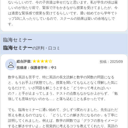
ないらしいので、今の子供達は幸せだなと思います。私が学生の頃は厳
しいのが当たり前で、緊張で汗をかきながら授業を受けてましたが、今
は適度な緊張感で授業を受けてるらしいです。通い始めてから学年でト
ップ10に入ったりしているので、スクールの効果は疑いの余地なしで
す。
臨海セミナー
臨海セミナー
の評判・口コミ
総合評価:
投稿：2025/09
投稿者：保護者
学年：中3
数学も英語も苦手で、特に英語の長文読解と数学の関数の問題になる
と、もうお手上げ状態でした。授業を聞いてもなんとなく理解した気に
なるだけで、いざ問題を解こうとすると「どうやって考えればいい
の？」と手が止まってしまう。テストの点数もなかなか上がらず、「勉
強しても意味がないのかも…」と落ち込むことも多かったです。
でも、臨海セミナーに通い始めて、少しずつ変わりました。先生はただ
答えを教えるのではなく、「どうしてこの解き方になるのか」を丁寧に
説明してくれました。例えば、数学の関数では「グラフの形をイメージ
すると解きやすいよ」と視覚的に考えるコツを教えてくれたり、英語の