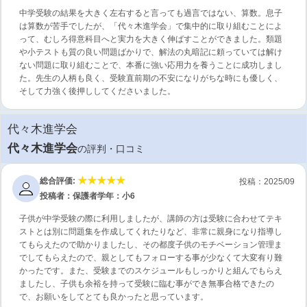
中学受験の結果を大きく左右すると言っても過言ではない、算数。息子
は算数が苦手でしたが、「代々木進学会」で集中的に取り組むことによ
って、むしろ得意科目へと実力を大きく伸ばすことができました。類題
や小テストも質の良い問題ばかりで、解法の丸暗記に頼っていては解け
ない問題に取り組むことで、本番に強い応用力を養うことに成功しまし
た。先生の人柄も良く、受験直前期の不安になりがちな時にも優しく、
そして力強く後押ししてくださいました。
代々木進学会
代々木進学会
の評判・口コミ
総合評価:
投稿：2025/09
投稿者：保護者
学年：小6
子供が中学受験の際に利用しましたが、講師の方は受験に合わせてテキ
ストとは別に問題集を作成してくれたりなど、非常に親身になり指導し
てもらえたので助かりましたし、その都度子供のモチベーション管理ま
でしてもらえたので、親としてもフォローする事が少なくて大変有り難
かったです。また、受験までのスケジュールもしっかりと組んでもらえ
ましたし、子供も余裕を持って受験に臨む事ができ無事合格できたの
で、お願いをしてとても良かったと思っています。