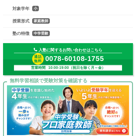
対象学年
小
授業形式
家庭教師
塾の特徴
中学受験
入塾に関するお問い合わせはこちら
通話
0078-60108-1755
無料
営業時間 10:00-19:00（祝日を除く月～金）
無料学習相談で受験対策を確認する