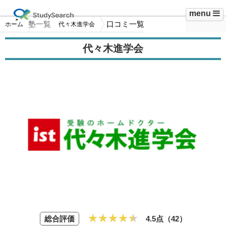
menu
塾一覧
口コミ一覧
ホーム
代々木進学会
代々木進学会
総合評価
4.5点（
42
）