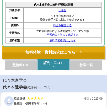
代々木進学会の無料学習相談情報
対象学年
小学生
＼まずは無料相談／
POINT
受験や苦手科目の悩みを相談できる！
授業料
料金を確認する
プロ家庭教師による訪問型マンツーマン指導
学習形式
学習内容を詳しく確認する
無料相談
無料学習相談はこちら
無料体験・資料請求はこちら
評判・口コミ
塾情報TOP
教室一覧
代々木進学会
代々木進学会
の評判・口コミ
総合評価:
投稿：2025/09
投稿者：保護者
学年：小6