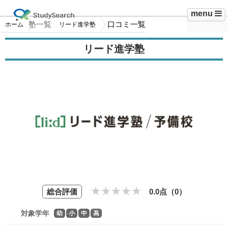
menu
塾一覧
口コミ一覧
ホーム
リード進学塾
リード進学塾
総合評価
0.0点（
0
）
対象学年
幼
小
中
高