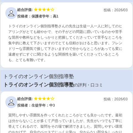
総合評価:
投稿：2026/03
投稿者：保護者
学年：高1
トライのオンライン個別指導塾さんの先生は生徒一人一人に対してのヒ
アリングがとても細やかで、その子がどの問題に躓いているのかや苦手
な箇所や教科などをしっかりと把握してくださっていて苦手なところを
集中的に教えて下さいますのでとても信頼がおけると思います。フレン
ドリーな雰囲気で接して下さいますので分からなところがあっても変に
遠慮せずにすぐに聞けるような関係性を築いてくださっているところ
も、とても有難いです。
トライのオンライン個別指導塾
トライのオンライン個別指導塾
の評判・口コミ
総合評価:
投稿：2026/03
投稿者：生徒
学年：中3
質問しやすい雰囲気を作ってくれたところがとても良かったです。最初
は分からないことが多くて戸惑っていましたが、先生がいつでも丁寧に
答えてくれるので、疑問をその場で解消できました。質問しやすい環境
のおかげで、自分のペースでじっくり学べ、分からない部分をしっかり