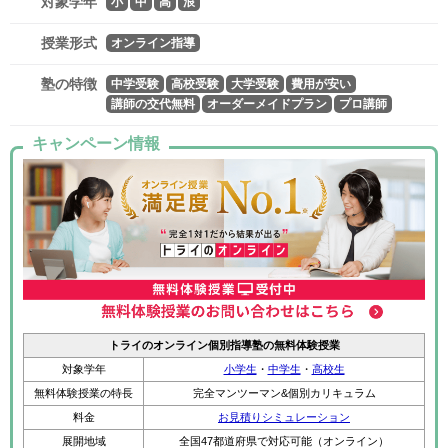
対象学年
小
中
高
浪
授業形式
オンライン指導
塾の特徴
中学受験
高校受験
大学受験
費用が安い
講師の交代無料
オーダーメイドプラン
プロ講師
キャンペーン情報
トライのオンライン個別指導塾の無料体験授業
対象学年
小学生
・
中学生
・
高校生
無料体験授業の特長
完全マンツーマン&個別カリキュラム
料金
お見積りシミュレーション
展開地域
全国47都道府県で対応可能（オンライン）