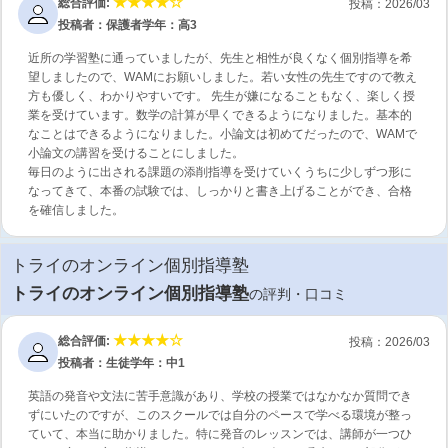
総合評価:
投稿：2026/03
投稿者：保護者
学年：高3
近所の学習塾に通っていましたが、先生と相性が良くなく個別指導を希
望しましたので、WAMにお願いしました。若い女性の先生ですので教え
方も優しく、わかりやすいです。 先生が嫌になることもなく、楽しく授
業を受けています。数学の計算が早くできるようになりました。基本的
なことはできるようになりました。小論文は初めてだったので、WAMで
小論文の講習を受けることにしました。
毎日のように出される課題の添削指導を受けていくうちに少しずつ形に
なってきて、本番の試験では、しっかりと書き上げることができ、合格
を確信しました。
トライのオンライン個別指導塾
トライのオンライン個別指導塾
の評判・口コミ
総合評価:
投稿：2026/03
投稿者：生徒
学年：中1
英語の発音や文法に苦手意識があり、学校の授業ではなかなか質問でき
ずにいたのですが、このスクールでは自分のペースで学べる環境が整っ
ていて、本当に助かりました。特に発音のレッスンでは、講師が一つひ