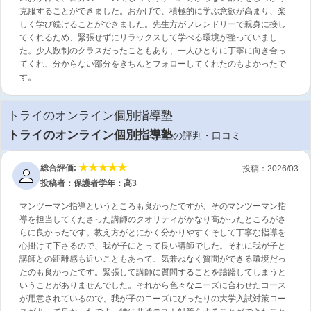
克服することができました。おかげで、積極的に学ぶ意欲が高まり、楽
しく学び続けることができました。先生方がフレンドリーで親身に接し
てくれるため、緊張せずにリラックスして学べる環境が整っていまし
た。少人数制のクラスだったこともあり、一人ひとりに丁寧に向き合っ
てくれ、分からない部分をきちんとフォローしてくれたのもよかったで
す。
トライのオンライン個別指導塾
トライのオンライン個別指導塾
の評判・口コミ
総合評価:
投稿：2026/03
投稿者：保護者
学年：高3
マンツーマン指導というところも良かったですが、そのマンツーマン指
導を担当してくださった講師のクオリティがかなり高かったところがさ
らに良かったです。教え方がとにかく分かりやすくそして丁寧な指導を
心掛けて下さるので、我が子にとって良い講師でした。それに我が子と
講師との距離感も近いこともあって、気兼ねなく質問ができる環境だっ
たのも良かったです。緊張して講師に質問することを躊躇してしまうと
いうことがありませんでした。それから色々なニーズに合わせたコース
が用意されているので、我が子のニーズにぴったりの大学入試対策コー