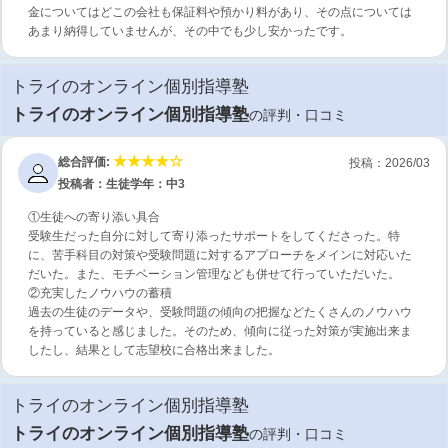
金についてはどこの会社も保証料や預かり料があり、その点については
あまり納得していませんが、その中でも少し安かったです。
トライのオンライン個別指導塾
トライのオンライン個別指導塾
の評判・口コミ
総合評価:
投稿：2026/03
投稿者：生徒
学年：中3
①生徒への寄り添い具合
受験生だった自分に対して寄り添ったサポートをしてくださった。特
に、苦手科目の対策や受験問題に対するアプローチをメインに対応いた
だいた。また、モチベーション管理なども併せて行っていただいた。
②充実したノウハウの蓄積
過去の生徒のデータや、受験問題の傾向の把握などたくさんのノウハウ
を持っていると感じました。そのため、傾向に従った対策が実施出来ま
したし、結果として志望校に合格出来ました。
トライのオンライン個別指導塾
トライのオンライン個別指導塾
の評判・口コミ