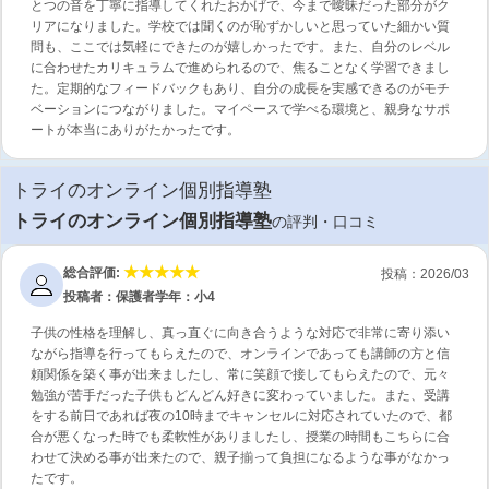
とつの音を丁寧に指導してくれたおかげで、今まで曖昧だった部分がク
リアになりました。学校では聞くのが恥ずかしいと思っていた細かい質
問も、ここでは気軽にできたのが嬉しかったです。また、自分のレベル
に合わせたカリキュラムで進められるので、焦ることなく学習できまし
た。定期的なフィードバックもあり、自分の成長を実感できるのがモチ
ベーションにつながりました。マイペースで学べる環境と、親身なサポ
ートが本当にありがたかったです。
トライのオンライン個別指導塾
トライのオンライン個別指導塾
の評判・口コミ
総合評価:
投稿：2026/03
投稿者：保護者
学年：小4
子供の性格を理解し、真っ直ぐに向き合うような対応で非常に寄り添い
ながら指導を行ってもらえたので、オンラインであっても講師の方と信
頼関係を築く事が出来ましたし、常に笑顔で接してもらえたので、元々
勉強が苦手だった子供もどんどん好きに変わっていました。また、受講
をする前日であれば夜の10時までキャンセルに対応されていたので、都
合が悪くなった時でも柔軟性がありましたし、授業の時間もこちらに合
わせて決める事が出来たので、親子揃って負担になるような事がなかっ
たです。