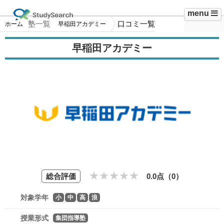
menu
塾一覧
口コミ一覧
ホーム
早稲田アカデミー
早稲田アカデミー
総合評価
0.0点（
0
）
対象学年
小
中
高
浪
授業形式
集団指導塾