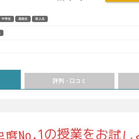
中学生
高校生
浪人生
塾
評判・口コミ