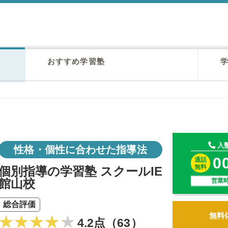
おすすめ学習塾
学
入
性格・個性に合わせた指導法
0
通話
無料
個別指導の学習塾 スクールIE
館山校
営業時
総合評価
無料
4.2点（63）