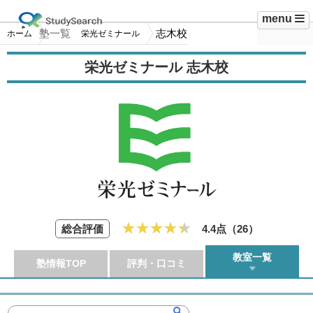
menu
塾一覧
志木校
ホーム
栄光ゼミナール
栄光ゼミナール 志木校
総合評価
4.4点（
26
）
教室一覧
塾情報TOP
評判・口コミ