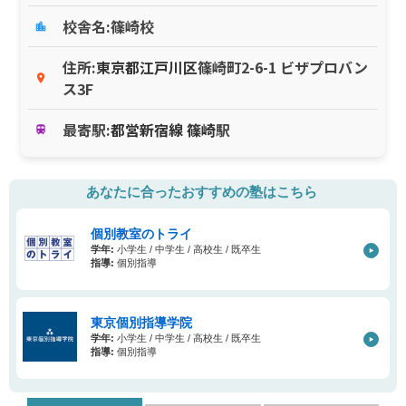
校舎名:篠崎校
location_city
住所:
東京都
江戸川区
篠崎町2-6-1 ビザプロバン
place
ス3F
最寄駅:
都営新宿線
篠崎
駅
train
あなたに合ったおすすめの塾はこちら
個別教室のトライ
学年:
小学生 / 中学生 / 高校生 / 既卒生
指導:
個別指導
東京個別指導学院
学年:
小学生 / 中学生 / 高校生 / 既卒生
指導:
個別指導