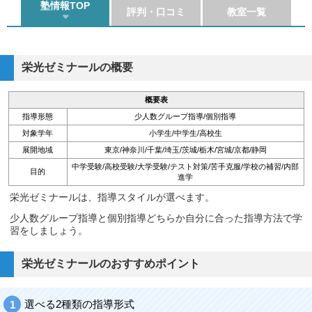
塾情報TOP
評判・口コミ
教室一覧
栄光ゼミナールの概要
概要表
指導形態
少人数グループ指導/個別指導
対象学年
小学生/中学生/高校生
展開地域
東京/神奈川/千葉/埼玉/茨城/栃木/宮城/京都/静岡
中学受験/高校受験/大学受験/テスト対策/苦手克服/学校の補習/内部
目的
進学
栄光ゼミナールは、指導スタイルが選べます。
少人数グループ指導と個別指導どちらか自分に合った指導方法で学
習をしましょう。
栄光ゼミナールのおすすめポイント
選べる2種類の指導形式