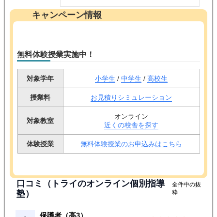
キャンペーン情報
無料体験授業実施中！
対象学年
小学生
/
中学生
/
高校生
授業料
お見積りシミュレーション
オンライン
対象教室
近くの校舎を探す
体験授業
無料体験授業のお申込みはこちら
口コミ（トライのオンライン個別指導
全件中の抜
塾）
粋
保護者（高3）