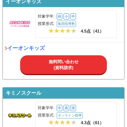
イーオンキッズ
対象学年:
幼
小
中
授業形式:
集団指導塾
4.5点（
41
）
イーオンキッズ
無料問い合わせ
(資料請求)
キミノスクール
対象学年:
中
高
浪
授業形式:
オンライン指導
4.3点（
61
）