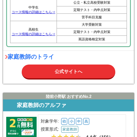
公立・私立高校受験対策
中学生
定期テスト・内申点対策
コース情報の詳細はこちら⇒
苦手科目克服
大学受験対策
高校生
定期テスト・内申点対策
コース情報の詳細はこちら⇒
英語資格検定対策
家庭教師のトライ
公式サイトへ
陸前小野駅 おすすめNo.2
家庭教師のアルファ
対象学年:
幼
小
中
高
授業形式:
家庭教師