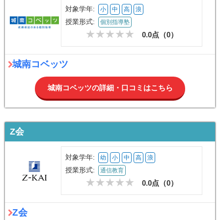
対象学年:
小
中
高
浪
授業形式:
個別指導塾
0.0点（
0
）
城南コベッツ
城南コベッツの詳細・口コミはこちら
Z会
対象学年:
幼
小
中
高
浪
授業形式:
通信教育
0.0点（
0
）
Z会