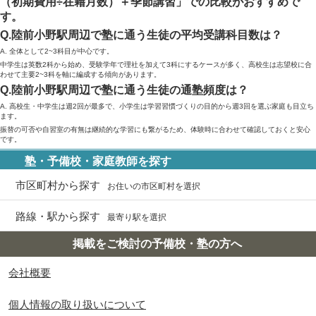
（初期費用÷在籍月数）＋季節講習」での比較がおすすめで
す。
Q.陸前小野駅周辺で塾に通う生徒の平均受講科目数は？
A. 全体として2~3科目が中心です。
中学生は英数2科から始め、受験学年で理社を加えて3科にするケースが多く、高校生は志望校に合
わせて主要2~3科を軸に編成する傾向があります。
Q.陸前小野駅周辺で塾に通う生徒の通塾頻度は？
A. 高校生・中学生は週2回が最多で、小学生は学習習慣づくりの目的から週3回を選ぶ家庭も目立ち
ます。
振替の可否や自習室の有無は継続的な学習にも繋がるため、体験時に合わせて確認しておくと安心
です。
塾・予備校・家庭教師を探す
市区町村から探す
お住いの市区町村を選択
路線・駅から探す
最寄り駅を選択
掲載をご検討の予備校・塾の方へ
会社概要
個人情報の取り扱いについて