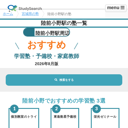
menu
ホーム
宮城県の塾
陸前小野駅の塾
陸前小野駅の塾一覧
陸前小野駅周辺
おすすめ
学習塾・予備校・家庭教師
2026年8月版
検索をする
地域・駅
陸前小野駅
陸前小野でおすすめの学習塾 3選
路線・駅
選択されていません
変更
個別教室のトライ
東進衛星予備校
栄光ゼミナール
市区町村
選択されていません
変更