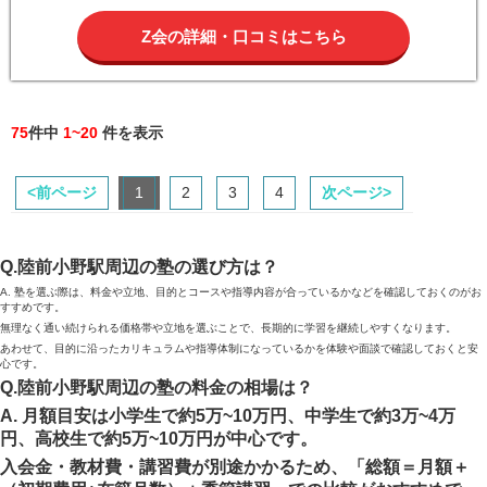
Z会の詳細・口コミはこちら
75
件中
1~20
件を表示
<前ページ
1
2
3
4
次ページ>
Q.陸前小野駅周辺の塾の選び方は？
A. 塾を選ぶ際は、料金や立地、目的とコースや指導内容が合っているかなどを確認しておくのがお
すすめです。
無理なく通い続けられる価格帯や立地を選ぶことで、長期的に学習を継続しやすくなります。
あわせて、目的に沿ったカリキュラムや指導体制になっているかを体験や面談で確認しておくと安
心です。
Q.陸前小野駅周辺の塾の料金の相場は？
A. 月額目安は小学生で約5万~10万円、中学生で約3万~4万
円、高校生で約5万~10万円が中心です。
入会金・教材費・講習費が別途かかるため、「総額＝月額＋