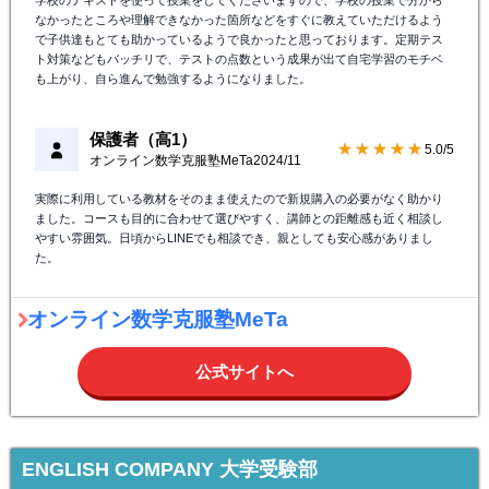
なかったところや理解できなかった箇所などをすぐに教えていただけるよう
で子供達もとても助かっているようで良かったと思っております。定期テス
ト対策などもバッチリで、テストの点数という成果が出て自宅学習のモチベ
も上がり、自ら進んで勉強するようになりました。
保護者（高1）
★★★★★
5.0/5
オンライン数学克服塾MeTa
2024/11
実際に利用している教材をそのまま使えたので新規購入の必要がなく助かり
ました。コースも目的に合わせて選びやすく、講師との距離感も近く相談し
やすい雰囲気。日頃からLINEでも相談でき、親としても安心感がありまし
た。
オンライン数学克服塾MeTa
公式サイトへ
ENGLISH COMPANY 大学受験部