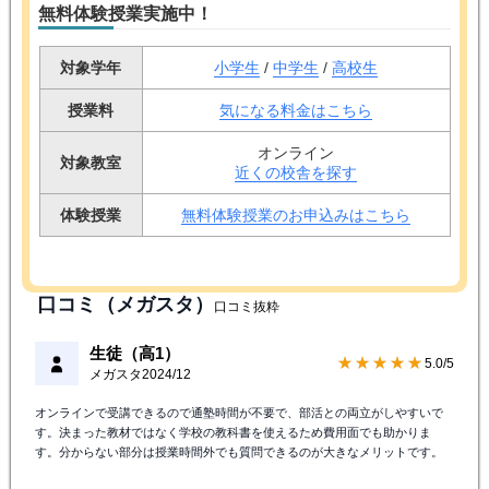
無料体験授業実施中！
対象学年
小学生
/
中学生
/
高校生
授業料
気になる料金はこちら
オンライン
対象教室
近くの校舎を探す
体験授業
無料体験授業のお申込みはこちら
口コミ（メガスタ）
口コミ抜粋
生徒（高1）
★★★★★
5.0/5
メガスタ
2024/12
オンラインで受講できるので通塾時間が不要で、部活との両立がしやすいで
す。決まった教材ではなく学校の教科書を使えるため費用面でも助かりま
す。分からない部分は授業時間外でも質問できるのが大きなメリットです。