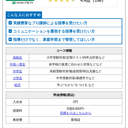
4.4点（
156
）
こんな人におすすめ
実績豊富なプロ講師による指導を受けたい方
コミュニケーションを重視する指導を受けたい方
指導だけでなく、家庭学習まで管理してほしい方
コース情報
高校生
大学受験対策/定期テスト/内申点対策など
中高一貫生
各学校の進度に合わせた対策などなど
中学生
高校受験対策/勉強習慣/弱点克服など
小学生
中学受験対策/基礎学力など
幼児
学ぶ“ちから”をつける など
料金情報(税込)
入会金
0円
月額8,800円~
授業料
見積もりはこちらから
教材費
要相談