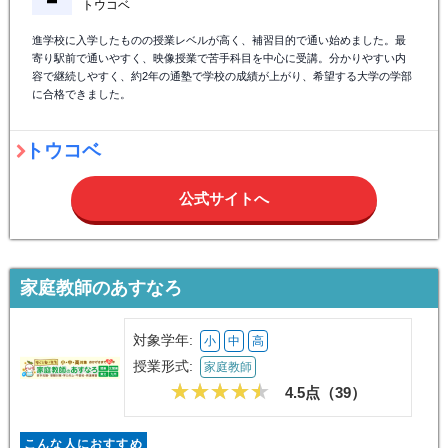
トウコベ
進学校に入学したものの授業レベルが高く、補習目的で通い始めました。最
寄り駅前で通いやすく、映像授業で苦手科目を中心に受講。分かりやすい内
容で継続しやすく、約2年の通塾で学校の成績が上がり、希望する大学の学部
に合格できました。
トウコベ
公式サイトへ
家庭教師のあすなろ
対象学年:
小
中
高
授業形式:
家庭教師
4.5点（
39
）
こんな人におすすめ