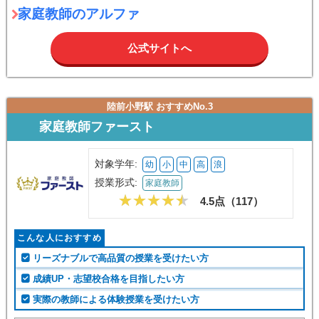
家庭教師のアルファ
公式サイトへ
陸前小野駅 おすすめNo.3
家庭教師ファースト
対象学年:
幼
小
中
高
浪
授業形式:
家庭教師
4.5点（
117
）
こんな人におすすめ
リーズナブルで高品質の授業を受けたい方
成績UP・志望校合格を目指したい方
実際の教師による体験授業を受けたい方