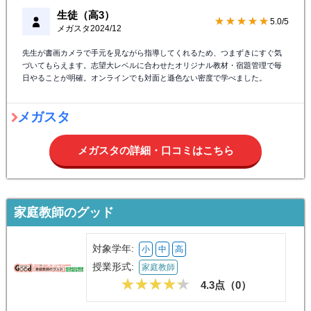
生徒（高3）
★★★★★
5.0/5
メガスタ
2024/12
先生が書画カメラで手元を見ながら指導してくれるため、つまずきにすぐ気
づいてもらえます。志望大レベルに合わせたオリジナル教材・宿題管理で毎
日やることが明確。オンラインでも対面と遜色ない密度で学べました。
メガスタ
メガスタの詳細・口コミはこちら
家庭教師のグッド
対象学年:
小
中
高
授業形式:
家庭教師
4.3点（
0
）