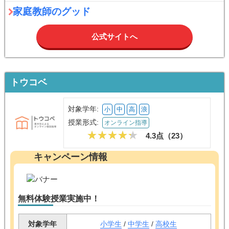
家庭教師のグッド
公式サイトへ
トウコベ
対象学年:
小
中
高
浪
授業形式:
オンライン指導
4.3点（
23
）
キャンペーン情報
無料体験授業実施中！
対象学年
小学生
/
中学生
/
高校生