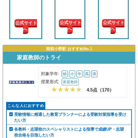
現在の
学年
公式サイト
公式サイト
公式サイト
へ
へ
へ
授業形
式
陸前小野駅 おすすめNo.1
この条件で絞り込む
家庭教師のトライ
対象学年:
幼
小
中
高
浪
授業形式:
家庭教師
4.5点（
170
）
こんな人におすすめ
受験情報に精通した教育プランナーによる受験対策指導を受け
たい方
各教科・志望校のスペシャリストによる指導で成績UP・志望
校合格を目指したい方