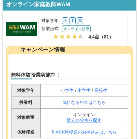
オンライン家庭教師WAM
対象学年:
小
中
高
授業形式:
オンライン指導
4.4点（
81
）
キャンペーン情報
無料体験授業実施中！
対象学年
小学生
/
中学生
/
高校生
授業料
気になる料金はこちら
オンライン
対象教室
近くの校舎を探す
体験授業
無料体験授業のお申込みはこちら