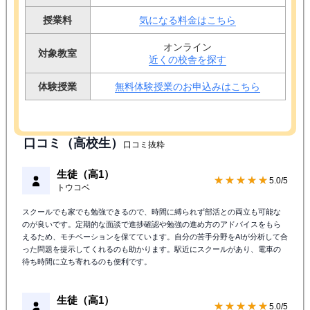
授業料
気になる料金はこちら
オンライン
対象教室
近くの校舎を探す
体験授業
無料体験授業のお申込みはこちら
口コミ（高校生）
口コミ抜粋
生徒（高1）
★★★★★
5.0/5
トウコベ
スクールでも家でも勉強できるので、時間に縛られず部活との両立も可能な
のが良いです。定期的な面談で進捗確認や勉強の進め方のアドバイスをもら
えるため、モチベーションを保てています。自分の苦手分野をAIが分析して合
った問題を提示してくれるのも助かります。駅近にスクールがあり、電車の
待ち時間に立ち寄れるのも便利です。
生徒（高1）
★★★★★
5.0/5