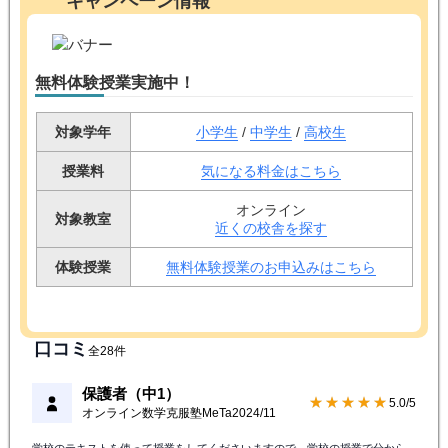
キャンペーン情報
無料体験授業実施中！
対象学年
小学生
/
中学生
/
高校生
授業料
気になる料金はこちら
オンライン
対象教室
近くの校舎を探す
体験授業
無料体験授業のお申込みはこちら
口コミ
全28件
保護者（中1）
★★★★★
5.0/5
オンライン数学克服塾MeTa
2024/11
学校のテキストを使って授業をしてくださいますので、学校の授業で分から