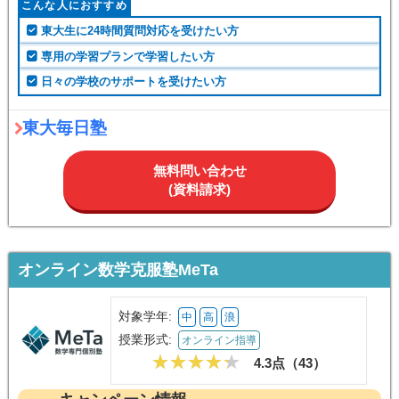
こんな人におすすめ
東大生に24時間質問対応を受けたい方
専用の学習プランで学習したい方
日々の学校のサポートを受けたい方
東大毎日塾
無料問い合わせ
(資料請求)
オンライン数学克服塾MeTa
対象学年:
中
高
浪
授業形式:
オンライン指導
4.3点（
43
）