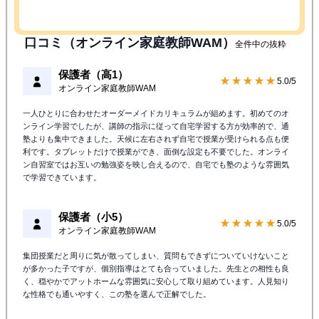
口コミ（オンライン家庭教師WAM）
全件中の抜粋
保護者（高1）
★★★★★
5.0/5
オンライン家庭教師WAM
一人ひとりに合わせたオーダーメイドカリキュラムが組めます。初めてのオ
ンライン学習でしたが、講師の指示に従って自宅学習する方が効率的で、通
塾よりも集中できました。天候に左右されず自宅で授業が受けられる点も便
利です。タブレットだけで授業ができ、面倒な設定も不要でした。オンライ
ン自習室ではお互いの勉強姿を映し合えるので、自宅でも塾のような雰囲気
で学習できています。
保護者（小5）
★★★★★
5.0/5
オンライン家庭教師WAM
集団授業だと周りに気が散ってしまい、質問もできずについていけないこと
が多かった子ですが、個別指導はとても合っていました。先生との相性も良
く、穏やかでアットホームな雰囲気に安心して取り組めています。人見知り
な性格でも通いやすく、この塾を選んで正解でした。