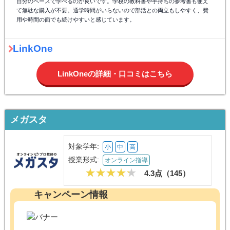
自分のペースで学べるのが良いです。学校の教科書や手持ちの参考書も使え
て無駄な購入が不要。通学時間がいらないので部活との両立もしやすく、費
用や時間の面でも続けやすいと感じています。
LinkOne
LinkOneの詳細・口コミはこちら
メガスタ
対象学年:
小
中
高
授業形式:
オンライン指導
4.3点（
145
）
キャンペーン情報