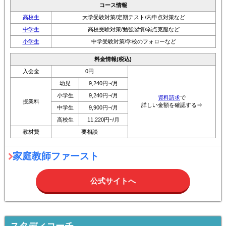
コース情報
高校生
大学受験対策/定期テスト/内申点対策など
中学生
高校受験対策/勉強習慣/弱点克服など
小学生
中学受験対策/学校のフォローなど
料金情報(税込)
入会金
0円
幼児
9,240円~/月
小学生
9,240円~/月
資料請求
で
授業料
詳しい金額を確認する⇒
中学生
9,900円~/月
高校生
11,220円~/月
教材費
要相談
家庭教師ファースト
公式サイトへ
スタディコーチ