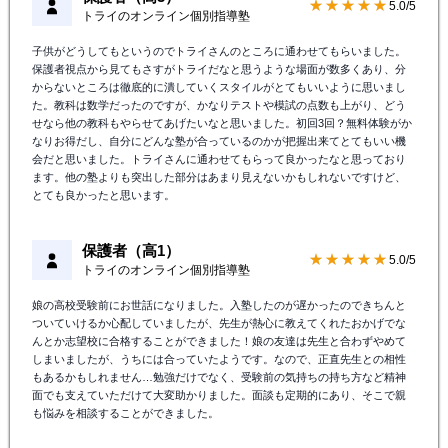
★★★★★
5.0/5
トライのオンライン個別指導塾
子供がどうしてもというのでトライさんのところに通わせてもらいました。
保護者視点から見てもさすがトライだなと思うような場面が数多くあり、分
からないところは徹底的に潰していくスタイルがとてもいいように思いまし
た。教科は数学だったのですが、かなりテストや模試の点数も上がり、どう
せなら他の教科もやらせてあげたいなと思いました。初回3回？無料体験がか
なりお得だし、自分にどんな塾が合っているのかが把握出来てとてもいい機
会だと思いました。トライさんに通わせてもらって良かったなと思っており
ます。他の塾よりも突出した部分はあまり見えないかもしれないですけど、
とても良かったと思います。
保護者（高1）
★★★★★
5.0/5
トライのオンライン個別指導塾
娘の高校受験前にお世話になりました。入塾したのが遅かったのできちんと
ついていけるか心配していましたが、先生が熱心に教えてくれたおかげでな
んとか志望校に合格することができました！娘の友達は先生と合わずやめて
しまいましたが、うちには合っていたようです。なので、正直先生との相性
もあるかもしれません…勉強だけでなく、受験前の気持ちの持ち方など精神
面でも支えていただけて大変助かりました。面談も定期的にあり、そこで親
も悩みを相談することができました。