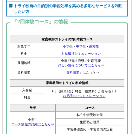
トライ独自の目的別の学習効率を高める多彩なサービスを利用
したい方
「2回体験コース」の情報
家庭教師のトライの2回体験コース
対象学年
小学生
・
中学生
・
高校生
料金
お見積りシミュレーション
全国47都道府県で対応可能
展開地域
詳しい情報についてはこちら⇒
資料請求
「資料請求」
はこちら⇒
家庭教師のトライの料金情報
入会金
⇓⇓【簡単1分】料金（授業料）が分かる⇓⇓
お見積もりシミュレーション
料金
学年
コース
私立中学受験対策
小学生
集団塾と併用
コース情報の詳細はこちら⇒
学習基礎固め・学習習慣の定着