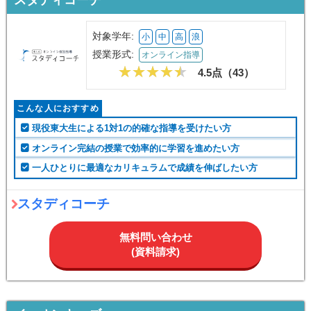
対象学年:
小
中
高
浪
授業形式:
オンライン指導
4.5点（
43
）
こんな人におすすめ
現役東大生による1対1の的確な指導を受けたい方
オンライン完結の授業で効率的に学習を進めたい方
一人ひとりに最適なカリキュラムで成績を伸ばしたい方
スタディコーチ
無料問い合わせ
(資料請求)