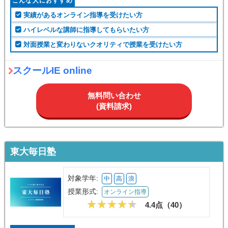
こんな人におすすめ
実績があるオンライン指導を受けたい方
ハイレベルな講師に指導してもらいたい方
対面授業と変わりないクオリティで授業を受けたい方
スクールIE online
無料問い合わせ
(資料請求)
東大毎日塾
対象学年:
中
高
浪
授業形式:
オンライン指導
4.4点（
40
）