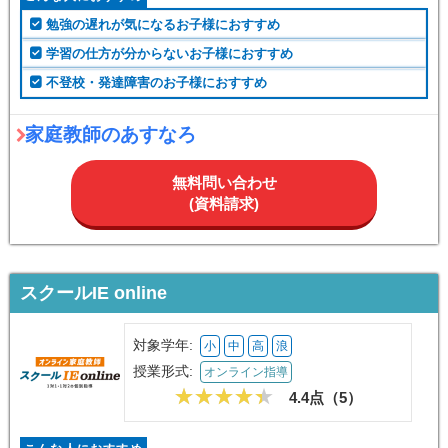
勉強の遅れが気になるお子様におすすめ
学習の仕方が分からないお子様におすすめ
不登校・発達障害のお子様におすすめ
家庭教師のあすなろ
無料問い合わせ
(資料請求)
スクールIE online
対象学年:
小
中
高
浪
授業形式:
オンライン指導
4.4点（
5
）