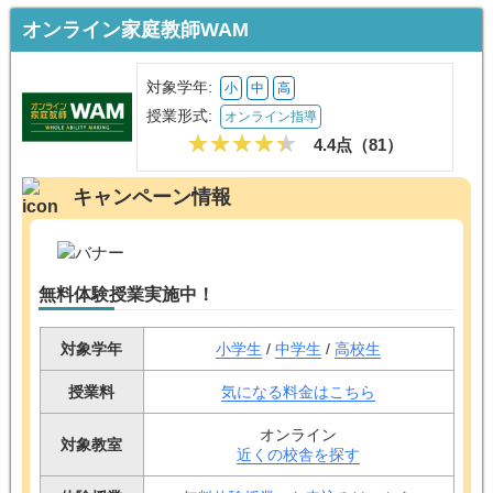
オンライン家庭教師WAM
対象学年:
小
中
高
授業形式:
オンライン指導
4.4点（
81
）
キャンペーン情報
無料体験授業実施中！
対象学年
小学生
/
中学生
/
高校生
授業料
気になる料金はこちら
オンライン
対象教室
近くの校舎を探す