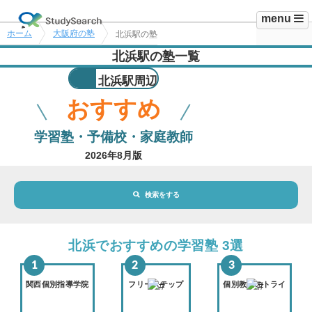
menu
ホーム
大阪府の塾
北浜駅の塾
北浜駅の塾一覧
北浜駅周辺
おすすめ
学習塾・予備校・家庭教師
2026年8月版
検索をする
地域・駅
北浜駅
北浜でおすすめの学習塾 3選
路線・駅
選択されていません
変更
関西個別指導学院
フリーステップ
個別教室のトライ
市区町村
選択されていません
変更