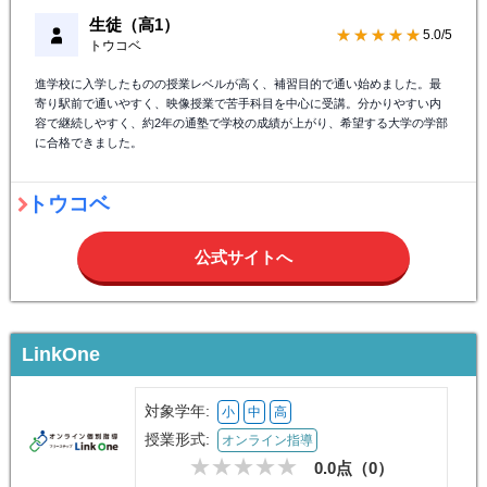
生徒（高1）
★★★★★
5.0/5
トウコベ
進学校に入学したものの授業レベルが高く、補習目的で通い始めました。最
寄り駅前で通いやすく、映像授業で苦手科目を中心に受講。分かりやすい内
容で継続しやすく、約2年の通塾で学校の成績が上がり、希望する大学の学部
に合格できました。
トウコベ
公式サイトへ
LinkOne
対象学年:
小
中
高
授業形式:
オンライン指導
0.0点（
0
）