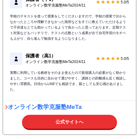
★★★★★
5.0/5
オンライン数学克服塾MeTa
2024/11
学校のテキストを使って授業をしてくださいますので、学校の授業で分から
なかったところや理解できなかった箇所などをすぐに教えていただけるよう
で子供達もとても助かっているようで良かったと思っております。定期テス
ト対策などもバッチリで、テストの点数という成果が出て自宅学習のモチベ
も上がり、自ら進んで勉強するようになりました。
保護者（高1）
★★★★★
5.0/5
オンライン数学克服塾MeTa
2024/11
実際に利用している教材をそのまま使えたので新規購入の必要がなく助かり
ました。コースも目的に合わせて選びやすく、講師との距離感も近く相談し
やすい雰囲気。日頃からLINEでも相談でき、親としても安心感がありまし
た。
オンライン数学克服塾MeTa
公式サイトへ