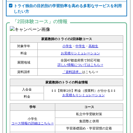
トライ独自の目的別の学習効率を高める多彩なサービスを利用
したい方
「2回体験コース」の情報
家庭教師のトライの2回体験コース
対象学年
小学生
・
中学生
・
高校生
料金
お見積りシミュレーション
全国47都道府県で対応可能
展開地域
詳しい情報についてはこちら⇒
資料請求
「資料請求」
はこちら⇒
家庭教師のトライの料金情報
入会金
⇓⇓【簡単1分】料金（授業料）が分かる⇓⇓
お見積もりシミュレーション
料金
学年
コース
私立中学受験対策
小学生
集団塾と併用
コース情報の詳細はこちら⇒
学習基礎固め・学習習慣の定着