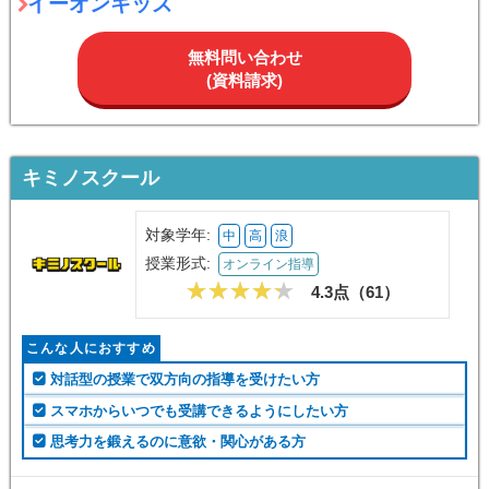
イーオンキッズ
無料問い合わせ
(資料請求)
キミノスクール
対象学年:
中
高
浪
授業形式:
オンライン指導
4.3点（
61
）
こんな人におすすめ
対話型の授業で双方向の指導を受けたい方
スマホからいつでも受講できるようにしたい方
思考力を鍛えるのに意欲・関心がある方