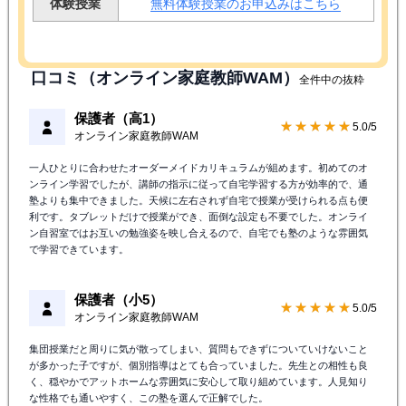
体験授業
無料体験授業のお申込みはこちら
口コミ（オンライン家庭教師WAM）
全件中の抜粋
保護者（高1）
★★★★★
5.0/5
オンライン家庭教師WAM
一人ひとりに合わせたオーダーメイドカリキュラムが組めます。初めてのオ
ンライン学習でしたが、講師の指示に従って自宅学習する方が効率的で、通
塾よりも集中できました。天候に左右されず自宅で授業が受けられる点も便
利です。タブレットだけで授業ができ、面倒な設定も不要でした。オンライ
ン自習室ではお互いの勉強姿を映し合えるので、自宅でも塾のような雰囲気
で学習できています。
保護者（小5）
★★★★★
5.0/5
オンライン家庭教師WAM
集団授業だと周りに気が散ってしまい、質問もできずについていけないこと
が多かった子ですが、個別指導はとても合っていました。先生との相性も良
く、穏やかでアットホームな雰囲気に安心して取り組めています。人見知り
な性格でも通いやすく、この塾を選んで正解でした。