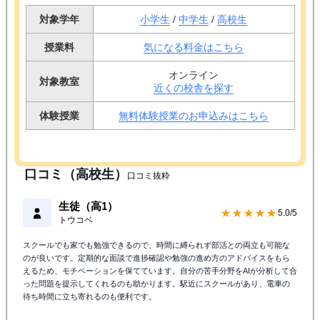
対象学年
小学生
/
中学生
/
高校生
授業料
気になる料金はこちら
オンライン
対象教室
近くの校舎を探す
体験授業
無料体験授業のお申込みはこちら
口コミ（高校生）
口コミ抜粋
生徒（高1）
★★★★★
5.0/5
トウコベ
スクールでも家でも勉強できるので、時間に縛られず部活との両立も可能な
のが良いです。定期的な面談で進捗確認や勉強の進め方のアドバイスをもら
えるため、モチベーションを保てています。自分の苦手分野をAIが分析して合
った問題を提示してくれるのも助かります。駅近にスクールがあり、電車の
待ち時間に立ち寄れるのも便利です。