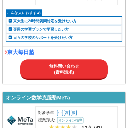
こんな人におすすめ
東大生に24時間質問対応を受けたい方
専用の学習プランで学習したい方
日々の学校のサポートを受けたい方
東大毎日塾
無料問い合わせ
(資料請求)
オンライン数学克服塾MeTa
対象学年:
中
高
浪
授業形式:
オンライン指導
4.3点（
43
）