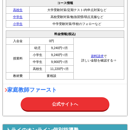
コース情報
高校生
大学受験対策/定期テスト/内申点対策など
中学生
高校受験対策/勉強習慣/弱点克服など
小学生
中学受験対策/学校のフォローなど
料金情報(税込)
入会金
0円
幼児
9,240円~/月
小学生
9,240円~/月
資料請求
で
授業料
詳しい金額を確認する⇒
中学生
9,900円~/月
高校生
11,220円~/月
教材費
要相談
家庭教師ファースト
公式サイトへ
トライのオンライン個別指導塾