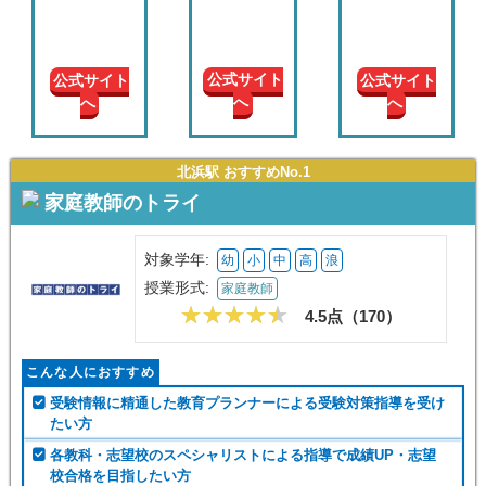
現在の
学年
公式サイト
公式サイト
公式サイト
へ
へ
へ
授業形
式
北浜駅 おすすめNo.1
この条件で絞り込む
家庭教師のトライ
対象学年:
幼
小
中
高
浪
授業形式:
家庭教師
4.5点（
170
）
こんな人におすすめ
受験情報に精通した教育プランナーによる受験対策指導を受け
たい方
各教科・志望校のスペシャリストによる指導で成績UP・志望
校合格を目指したい方