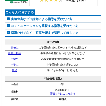
4.4点（
156
）
こんな人におすすめ
実績豊富なプロ講師による指導を受けたい方
コミュニケーションを重視する指導を受けたい方
指導だけでなく、家庭学習まで管理してほしい方
コース情報
高校生
大学受験対策/定期テスト/内申点対策など
中高一貫生
各学校の進度に合わせた対策などなど
中学生
高校受験対策/勉強習慣/弱点克服など
小学生
中学受験対策/基礎学力など
幼児
学ぶ“ちから”をつける など
料金情報(税込)
入会金
0円
月額8,800円~
授業料
見積もりはこちらから
教材費
要相談