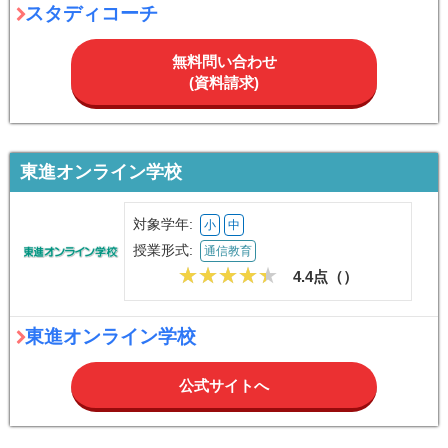
スタディコーチ
無料問い合わせ
(資料請求)
東進オンライン学校
対象学年:
小
中
授業形式:
通信教育
4.4点（
）
東進オンライン学校
公式サイトへ