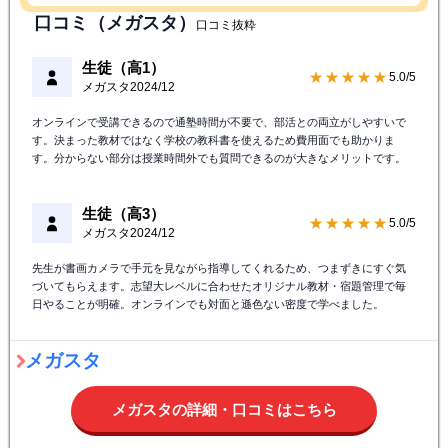
口コミ（メガスタ）
口コミ抜粋
生徒（高1）
★★★★★
5.0/5
メガスタ
2024/12
オンラインで受講できるので通塾時間が不要で、部活との両立がしやすいで
す。決まった教材ではなく学校の教科書を使えるため費用面でも助かりま
す。分からない部分は授業時間外でも質問できるのが大きなメリットです。
生徒（高3）
★★★★★
5.0/5
メガスタ
2024/12
先生が書画カメラで手元を見ながら指導してくれるため、つまずきにすぐ気
づいてもらえます。志望大レベルに合わせたオリジナル教材・宿題管理で毎
日やることが明確。オンラインでも対面と遜色ない密度で学べました。
メガスタ
メガスタの詳細・口コミはこちら