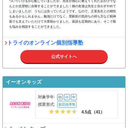
ついていけるか心配していましたが、先生が熱心に教えてくれたおかげでな
んとか志望校に合格することができました！娘の友達は先生と合わずやめて
しまいましたが、うちには合っていたようです。なので、正直先生との相性
もあるかもしれません…勉強だけでなく、受験前の気持ちの持ち方など精神
面でも支えていただけて大変助かりました。面談も定期的にあり、そこで親
も悩みを相談することができました。
トライのオンライン個別指導塾
公式サイトへ
イーオンキッズ
対象学年:
幼
小
中
授業形式:
集団指導塾
4.5点（
41
）