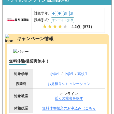
対象学年:
小
中
高
浪
授業形式:
オンライン指導
4.2点（
571
）
キャンペーン情報
無料体験授業実施中！
対象学年
小学生
/
中学生
/
高校生
授業料
お見積りシミュレーション
オンライン
対象教室
近くの校舎を探す
体験授業
無料体験授業のお申込みはこちら