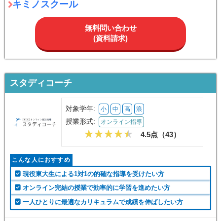
キミノスクール
無料問い合わせ
(資料請求)
スタディコーチ
対象学年:
小
中
高
浪
授業形式:
オンライン指導
4.5点（
43
）
こんな人におすすめ
現役東大生による1対1の的確な指導を受けたい方
オンライン完結の授業で効率的に学習を進めたい方
一人ひとりに最適なカリキュラムで成績を伸ばしたい方