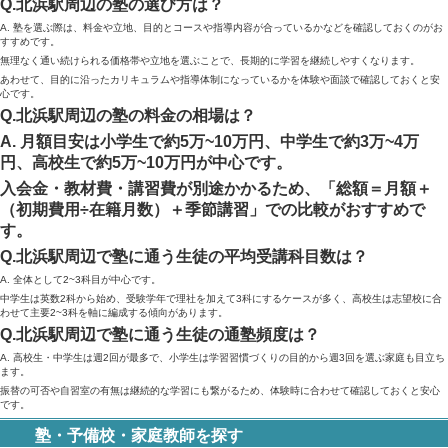
Q.北浜駅周辺の塾の選び方は？
A. 塾を選ぶ際は、料金や立地、目的とコースや指導内容が合っているかなどを確認しておくのがお
すすめです。
無理なく通い続けられる価格帯や立地を選ぶことで、長期的に学習を継続しやすくなります。
あわせて、目的に沿ったカリキュラムや指導体制になっているかを体験や面談で確認しておくと安
心です。
Q.北浜駅周辺の塾の料金の相場は？
A. 月額目安は小学生で約5万~10万円、中学生で約3万~4万
円、高校生で約5万~10万円が中心です。
入会金・教材費・講習費が別途かかるため、「総額＝月額＋
（初期費用÷在籍月数）＋季節講習」での比較がおすすめで
す。
Q.北浜駅周辺で塾に通う生徒の平均受講科目数は？
A. 全体として2~3科目が中心です。
中学生は英数2科から始め、受験学年で理社を加えて3科にするケースが多く、高校生は志望校に合
わせて主要2~3科を軸に編成する傾向があります。
Q.北浜駅周辺で塾に通う生徒の通塾頻度は？
A. 高校生・中学生は週2回が最多で、小学生は学習習慣づくりの目的から週3回を選ぶ家庭も目立ち
ます。
振替の可否や自習室の有無は継続的な学習にも繋がるため、体験時に合わせて確認しておくと安心
です。
塾・予備校・家庭教師を探す