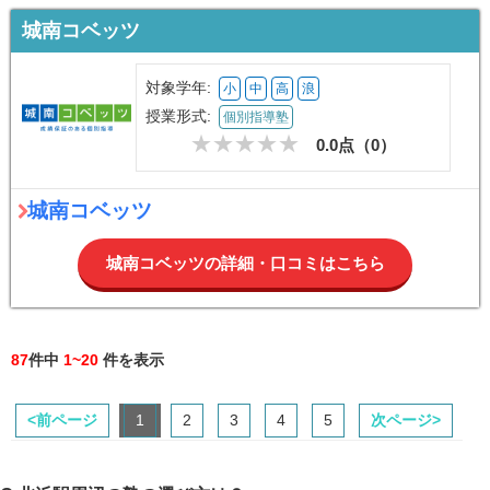
城南コベッツ
対象学年:
小
中
高
浪
授業形式:
個別指導塾
0.0点（
0
）
城南コベッツ
城南コベッツの詳細・口コミはこちら
87
件中
1~20
件を表示
<前ページ
1
2
3
4
5
次ページ>