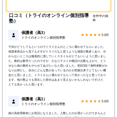
口コミ（トライのオンライン個別指導
全件中の抜
塾）
粋
保護者（高3）
★★★★★
5.0/5
トライのオンライン個別指導塾
子供がどうしてもというのでトライさんのところに通わせてもらいました。
保護者視点から見てもさすがトライだなと思うような場面が数多くあり、分
からないところは徹底的に潰していくスタイルがとてもいいように思いまし
た。教科は数学だったのですが、かなりテストや模試の点数も上がり、どう
せなら他の教科もやらせてあげたいなと思いました。初回3回？無料体験がか
なりお得だし、自分にどんな塾が合っているのかが把握出来てとてもいい機
会だと思いました。トライさんに通わせてもらって良かったなと思っており
ます。他の塾よりも突出した部分はあまり見えないかもしれないですけど、
とても良かったと思います。
保護者（高1）
★★★★★
5.0/5
トライのオンライン個別指導塾
娘の高校受験前にお世話になりました。入塾したのが遅かったのできちんと