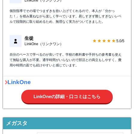
LinkOne（リンクワン）
個別指導でその場でつまずきを拾い上げてくれるので、本人が「分かっ
た！」を積み重ねながら楽しく学べています。易しすぎず難しすぎないレベ
ルで段階的に取り組めるため、無理なく実力がついてきました。
生徒
★★★★★
5.0/5
LinkOne（リンクワン）
自分のペースで学べるのが良いです。学校の教科書や手持ちの参考書も使え
て無駄な購入が不要。通学時間がいらないので部活との両立もしやすく、費
用や時間の面でも続けやすいと感じています。
LinkOne
LinkOneの詳細・口コミはこちら
メガスタ