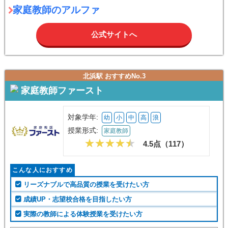
家庭教師のアルファ
公式サイトへ
北浜駅 おすすめNo.3
家庭教師ファースト
対象学年:
幼
小
中
高
浪
授業形式:
家庭教師
4.5点（
117
）
こんな人におすすめ
リーズナブルで高品質の授業を受けたい方
成績UP・志望校合格を目指したい方
実際の教師による体験授業を受けたい方