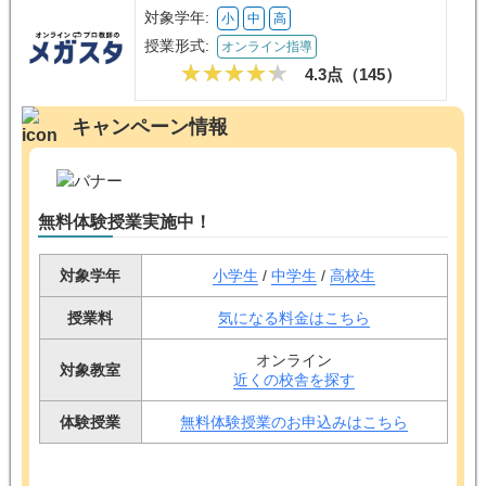
対象学年:
小
中
高
授業形式:
オンライン指導
4.3点（
145
）
キャンペーン情報
無料体験授業実施中！
対象学年
小学生
/
中学生
/
高校生
授業料
気になる料金はこちら
オンライン
対象教室
近くの校舎を探す
体験授業
無料体験授業のお申込みはこちら