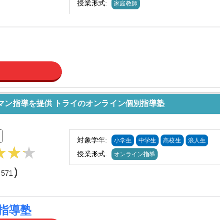
授業形式:
家庭教師
マン指導を提供 トライのオンライン個別指導塾
対象学年:
小学生
中学生
高校生
浪人生
授業形式:
オンライン指導
（
）
571
指導塾