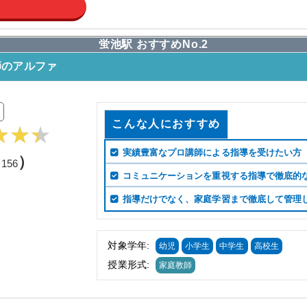
蛍池駅 おすすめNo.2
師のアルファ
こんな人におすすめ
実績豊富なプロ講師による指導を受けたい方
（
）
156
コミュニケーションを重視する指導で徹底的
指導だけでなく、家庭学習まで徹底して管理
対象学年:
幼児
小学生
中学生
高校生
授業形式:
家庭教師