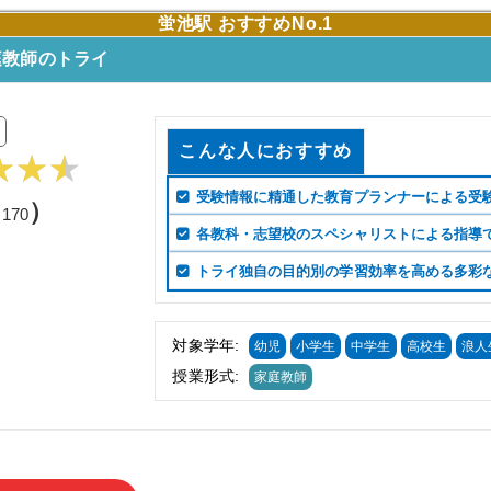
蛍池駅 おすすめNo.1
庭教師のトライ
こんな人におすすめ
受験情報に精通した教育プランナーによる受
（
）
170
各教科・志望校のスペシャリストによる指導
トライ独自の目的別の学習効率を高める多彩
対象学年:
幼児
小学生
中学生
高校生
浪人
授業形式:
家庭教師