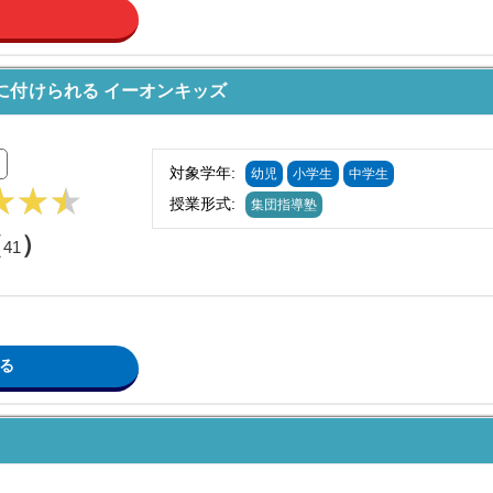
に付けられる イーオンキッズ
対象学年:
幼児
小学生
中学生
授業形式:
集団指導塾
（
）
41
る