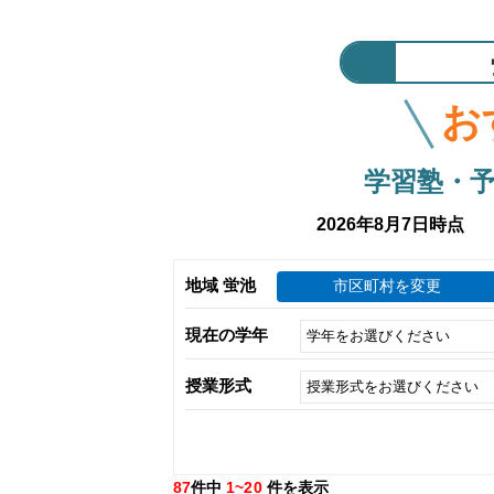
お
学習塾・
2026年8月7日時点
地域 蛍池
市区町村を変更
現在の学年
授業形式
87
件中
1~20
件を表示