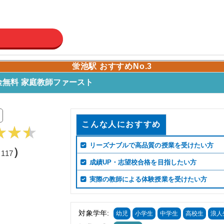
蛍池駅 おすすめNo.3
無料 家庭教師ファースト
こんな人におすすめ
リーズナブルで高品質の授業を受けたい方
（
）
117
成績UP・志望校合格を目指したい方
実際の教師による体験授業を受けたい方
対象学年:
幼児
小学生
中学生
高校生
浪人