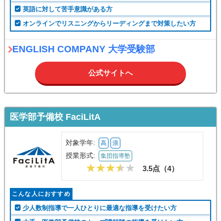
英語に対して苦手意識がある方
オンラインでリスニングからリーディングまで対策したい方
ENGLISH COMPANY 大学受験部
公式サイトへ
医学部予備校 FaciLitA
対象学年:
高
浪
授業形式:
集団指導塾
3.5点（
4
）
こんな人におすすめ
少人数制指導で一人ひとりに最適な指導を受けたい方