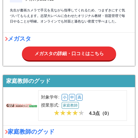
先生が書画カメラで手元を見ながら指導してくれるため、つまずきにすぐ気
づいてもらえます。志望大レベルに合わせたオリジナル教材・宿題管理で毎
日やることが明確。オンラインでも対面と遜色ない密度で学べました。
メガスタ
メガスタの詳細・口コミはこちら
家庭教師のグッド
対象学年:
小
中
高
授業形式:
家庭教師
4.3点（
0
）
家庭教師のグッド