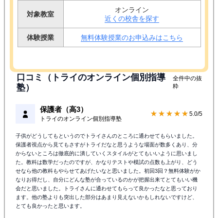
オンライン
対象教室
近くの校舎を探す
体験授業
無料体験授業のお申込みはこちら
口コミ（トライのオンライン個別指導
全件中の抜
塾）
粋
保護者（高3）
★★★★★
5.0/5
トライのオンライン個別指導塾
子供がどうしてもというのでトライさんのところに通わせてもらいました。
保護者視点から見てもさすがトライだなと思うような場面が数多くあり、分
からないところは徹底的に潰していくスタイルがとてもいいように思いまし
た。教科は数学だったのですが、かなりテストや模試の点数も上がり、どう
せなら他の教科もやらせてあげたいなと思いました。初回3回？無料体験がか
なりお得だし、自分にどんな塾が合っているのかが把握出来てとてもいい機
会だと思いました。トライさんに通わせてもらって良かったなと思っており
ます。他の塾よりも突出した部分はあまり見えないかもしれないですけど、
とても良かったと思います。