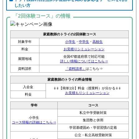
したい方
「2回体験コース」の情報
家庭教師のトライの2回体験コース
対象学年
小学生
・
中学生
・
高校生
料金
お見積りシミュレーション
全国47都道府県で対応可能
展開地域
詳しい情報についてはこちら⇒
資料請求
「資料請求」
はこちら⇒
家庭教師のトライの料金情報
入会金
⇓⇓【簡単1分】料金（授業料）が分かる⇓⇓
お見積もりシミュレーション
料金
学年
コース
私立中学受験対策
小学生
集団塾と併用
コース情報の詳細はこちら⇒
学習基礎固め・学習習慣の定着
公立・私立高校受験対策