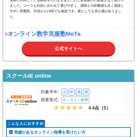
ました。コースも目的に合わせて選びやすく、講師との距離感も近く相談し
やすい雰囲気。日頃からLINEでも相談でき、親としても安心感がありまし
た。
オンライン数学克服塾MeTa
公式サイトへ
スクールIE online
対象学年:
小
中
高
浪
授業形式:
オンライン指導
4.4点（
5
）
こんな人におすすめ
実績があるオンライン指導を受けたい方