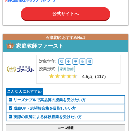
公式サイトへ
石津北駅 おすすめNo.3
家庭教師ファースト
対象学年:
幼
小
中
高
浪
授業形式:
家庭教師
4.5点（
117
）
こんな人におすすめ
リーズナブルで高品質の授業を受けたい方
成績UP・志望校合格を目指したい方
実際の教師による体験授業を受けたい方
コース情報