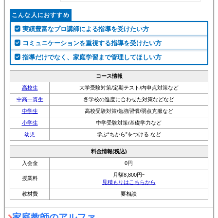
こんな人におすすめ
実績豊富なプロ講師による指導を受けたい方
コミュニケーションを重視する指導を受けたい方
指導だけでなく、家庭学習まで管理してほしい方
コース情報
高校生
大学受験対策/定期テスト/内申点対策など
中高一貫生
各学校の進度に合わせた対策などなど
中学生
高校受験対策/勉強習慣/弱点克服など
小学生
中学受験対策/基礎学力など
幼児
学ぶ“ちから”をつける など
料金情報(税込)
入会金
0円
月額8,800円~
授業料
見積もりはこちらから
教材費
要相談
家庭教師のアルファ