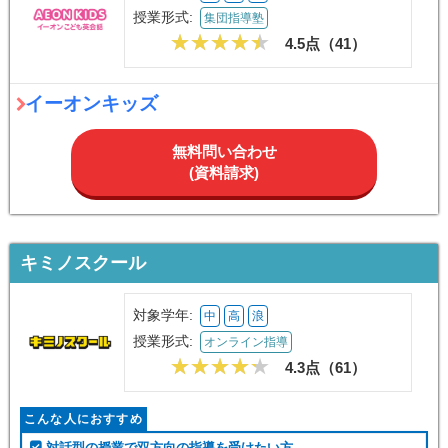
授業形式:
集団指導塾
4.5点（
41
）
イーオンキッズ
無料問い合わせ
(資料請求)
キミノスクール
対象学年:
中
高
浪
授業形式:
オンライン指導
4.3点（
61
）
こんな人におすすめ
対話型の授業で双方向の指導を受けたい方