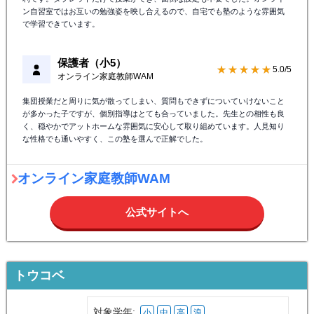
ン自習室ではお互いの勉強姿を映し合えるので、自宅でも塾のような雰囲気
で学習できています。
保護者（小5）
★★★★★
5.0/5
オンライン家庭教師WAM
集団授業だと周りに気が散ってしまい、質問もできずについていけないこと
が多かった子ですが、個別指導はとても合っていました。先生との相性も良
く、穏やかでアットホームな雰囲気に安心して取り組めています。人見知り
な性格でも通いやすく、この塾を選んで正解でした。
オンライン家庭教師WAM
公式サイトへ
トウコベ
対象学年:
小
中
高
浪