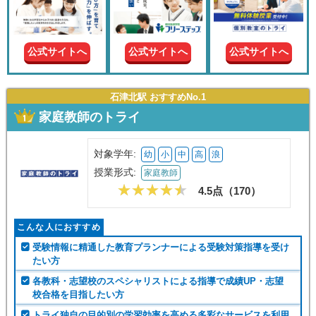
現在の
学年
公式サイトへ
公式サイトへ
公式サイトへ
授業形
式
石津北駅 おすすめNo.1
家庭教師のトライ
この条件で絞り込む
対象学年:
幼
小
中
高
浪
授業形式:
家庭教師
4.5点（
170
）
こんな人におすすめ
受験情報に精通した教育プランナーによる受験対策指導を受け
たい方
各教科・志望校のスペシャリストによる指導で成績UP・志望
校合格を目指したい方
トライ独自の目的別の学習効率を高める多彩なサービスを利用