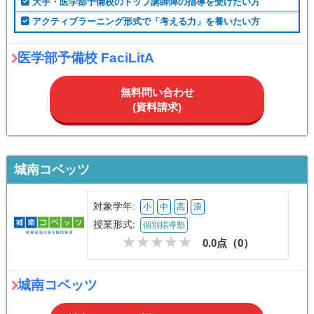
大手・医学部予備校のトップ講師陣の指導を受けたい方
アクティブラーニング形式で「考える力」を養いたい方
医学部予備校 FaciLitA
無料問い合わせ
(資料請求)
城南コベッツ
対象学年:
小
中
高
浪
授業形式:
個別指導塾
0.0点（
0
）
城南コベッツ