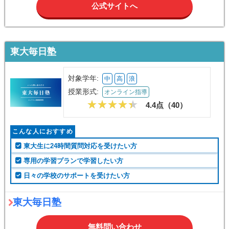
公式サイトへ
東大毎日塾
対象学年:
中
高
浪
授業形式:
オンライン指導
4.4点（
40
）
こんな人におすすめ
東大生に24時間質問対応を受けたい方
専用の学習プランで学習したい方
日々の学校のサポートを受けたい方
東大毎日塾
無料問い合わせ