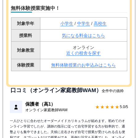
無料体験授業実施中！
対象学年
小学生
/
中学生
/
高校生
授業料
気になる料金はこちら
オンライン
対象教室
近くの校舎を探す
体験授業
無料体験授業のお申込みはこちら
口コミ（オンライン家庭教師WAM）
全件中の抜粋
保護者（高1）
★★★★★
5.0/5
オンライン家庭教師WAM
一人ひとりに合わせたオーダーメイドカリキュラムが組めます。初めてのオ
ンライン学習でしたが、講師の指示に従って自宅学習する方が効率的で、通
塾よりも集中できました。天候に左右されず自宅で授業が受けられる点も便
利です。タブレットだけで授業ができ、面倒な設定も不要でした。オンライ