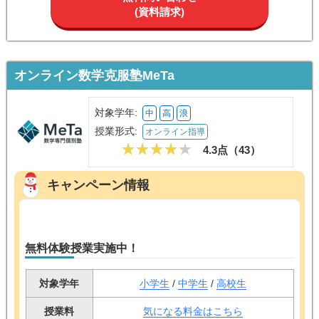
(資料請求)
オンライン数学克服塾MeTa
対象学年:
中
高
浪
授業形式:
オンライン指導
4.3点（
43
）
キャンペーン情報
無料体験授業実施中！
対象学年
小学生
/
中学生
/
高校生
授業料
気になる料金はこちら