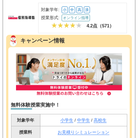
対象学年:
小
中
高
浪
授業形式:
オンライン指導
4.2点（
571
）
キャンペーン情報
無料体験授業実施中！
対象学年
小学生
/
中学生
/
高校生
授業料
お見積りシミュレーション