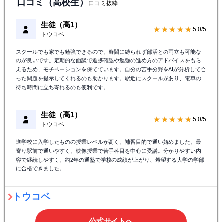
口コミ（高校生）
口コミ抜粋
生徒（高1）
★★★★★
5.0/5
トウコベ
スクールでも家でも勉強できるので、時間に縛られず部活との両立も可能な
のが良いです。定期的な面談で進捗確認や勉強の進め方のアドバイスをもら
えるため、モチベーションを保てています。自分の苦手分野をAIが分析して合
った問題を提示してくれるのも助かります。駅近にスクールがあり、電車の
待ち時間に立ち寄れるのも便利です。
生徒（高1）
★★★★★
5.0/5
トウコベ
進学校に入学したものの授業レベルが高く、補習目的で通い始めました。最
寄り駅前で通いやすく、映像授業で苦手科目を中心に受講。分かりやすい内
容で継続しやすく、約2年の通塾で学校の成績が上がり、希望する大学の学部
に合格できました。
トウコベ
公式サイトへ