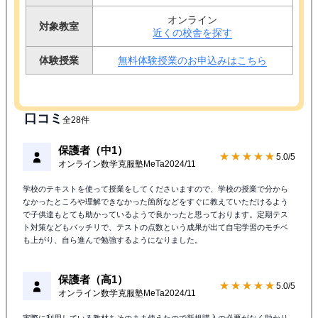
オンライン
対象教室
近くの校舎を探す
体験授業
無料体験授業のお申込みはこちら
口コミ
全28件
保護者（中1）
★★★★★
5.0/5
オンライン数学克服塾MeTa
2024/11
学校のテキストを使って授業をしてくださいますので、学校の授業で分から
なかったところや理解できなかった箇所などをすぐに教えていただけるよう
で子供達もとても助かっているようで良かったと思っております。定期テス
ト対策などもバッチリで、テストの点数という成果が出て自宅学習のモチベ
も上がり、自ら進んで勉強するようになりました。
保護者（高1）
★★★★★
5.0/5
オンライン数学克服塾MeTa
2024/11
実際に利用している教材をそのまま使えたので新規購入の必要がなく助かり