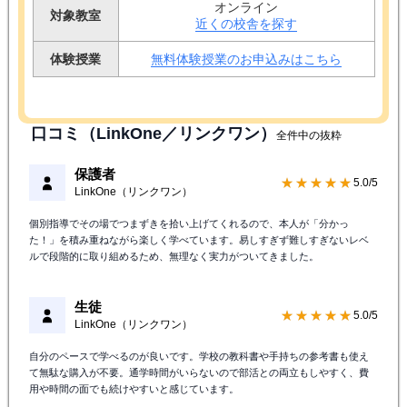
オンライン
対象教室
近くの校舎を探す
体験授業
無料体験授業のお申込みはこちら
口コミ（LinkOne／リンクワン）
全件中の抜粋
保護者
★★★★★
5.0/5
LinkOne（リンクワン）
個別指導でその場でつまずきを拾い上げてくれるので、本人が「分かっ
た！」を積み重ねながら楽しく学べています。易しすぎず難しすぎないレベ
ルで段階的に取り組めるため、無理なく実力がついてきました。
生徒
★★★★★
5.0/5
LinkOne（リンクワン）
自分のペースで学べるのが良いです。学校の教科書や手持ちの参考書も使え
て無駄な購入が不要。通学時間がいらないので部活との両立もしやすく、費
用や時間の面でも続けやすいと感じています。