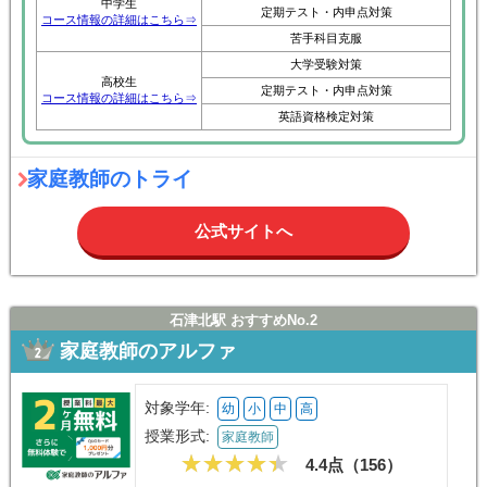
中学生
定期テスト・内申点対策
コース情報の詳細はこちら⇒
苦手科目克服
大学受験対策
高校生
定期テスト・内申点対策
コース情報の詳細はこちら⇒
英語資格検定対策
家庭教師のトライ
公式サイトへ
石津北駅 おすすめNo.2
家庭教師のアルファ
対象学年:
幼
小
中
高
授業形式:
家庭教師
4.4点（
156
）