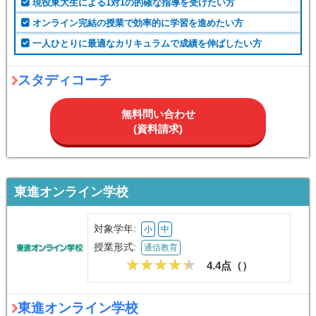
現役東大生による1対1の的確な指導を受けたい方
オンライン完結の授業で効率的に学習を進めたい方
一人ひとりに最適なカリキュラムで成績を伸ばしたい方
スタディコーチ
無料問い合わせ
(資料請求)
東進オンライン学校
対象学年:
小
中
授業形式:
通信教育
4.4点（
）
東進オンライン学校