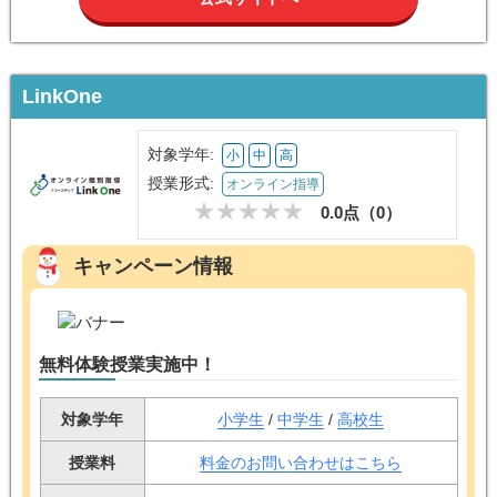
LinkOne
対象学年:
小
中
高
授業形式:
オンライン指導
0.0点（
0
）
キャンペーン情報
無料体験授業実施中！
対象学年
小学生
/
中学生
/
高校生
授業料
料金のお問い合わせはこちら