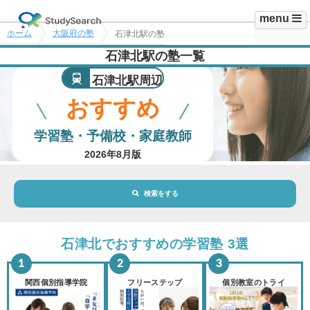
menu
ホーム
大阪府の塾
石津北駅の塾
石津北駅の塾一覧
石津北駅周辺
おすすめ
学習塾・予備校・家庭教師
2026年8月版
検索をする
地域・駅
石津北駅
石津北でおすすめの学習塾 3選
路線・駅
選択されていません
変更
関西個別指導学院
フリーステップ
個別教室のトライ
市区町村
選択されていません
変更