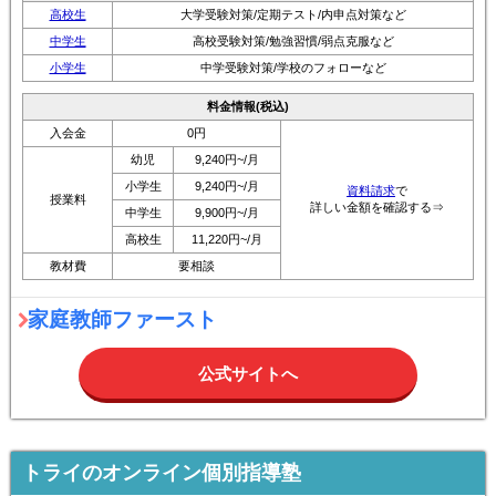
高校生
大学受験対策/定期テスト/内申点対策など
中学生
高校受験対策/勉強習慣/弱点克服など
小学生
中学受験対策/学校のフォローなど
料金情報(税込)
入会金
0円
幼児
9,240円~/月
小学生
9,240円~/月
資料請求
で
授業料
詳しい金額を確認する⇒
中学生
9,900円~/月
高校生
11,220円~/月
教材費
要相談
家庭教師ファースト
公式サイトへ
トライのオンライン個別指導塾