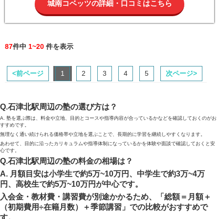
城南コベッツの詳細・口コミはこちら
87
件中
1~20
件を表示
<前ページ
1
2
3
4
5
次ページ>
Q.石津北駅周辺の塾の選び方は？
A. 塾を選ぶ際は、料金や立地、目的とコースや指導内容が合っているかなどを確認しておくのがお
すすめです。
無理なく通い続けられる価格帯や立地を選ぶことで、長期的に学習を継続しやすくなります。
あわせて、目的に沿ったカリキュラムや指導体制になっているかを体験や面談で確認しておくと安
心です。
Q.石津北駅周辺の塾の料金の相場は？
A. 月額目安は小学生で約5万~10万円、中学生で約3万~4万
円、高校生で約5万~10万円が中心です。
入会金・教材費・講習費が別途かかるため、「総額＝月額＋
（初期費用÷在籍月数）＋季節講習」での比較がおすすめで
す。