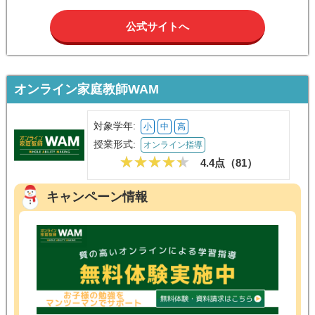
公式サイトへ
オンライン家庭教師WAM
対象学年:
小
中
高
授業形式:
オンライン指導
4.4点（
81
）
キャンペーン情報