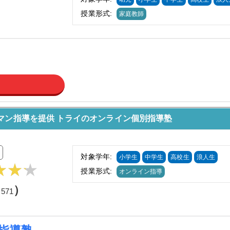
授業形式:
家庭教師
マン指導を提供 トライのオンライン個別指導塾
対象学年:
小学生
中学生
高校生
浪人生
授業形式:
オンライン指導
（
）
571