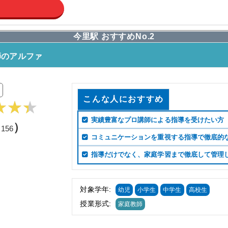
今里駅 おすすめNo.2
師のアルファ
こんな人におすすめ
実績豊富なプロ講師による指導を受けたい方
（
）
156
コミュニケーションを重視する指導で徹底的
指導だけでなく、家庭学習まで徹底して管理
対象学年:
幼児
小学生
中学生
高校生
授業形式:
家庭教師