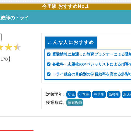
今里駅 おすすめNo.1
庭教師のトライ
こんな人におすすめ
受験情報に精通した教育プランナーによる受
（
）
170
各教科・志望校のスペシャリストによる指導
トライ独自の目的別の学習効率を高める多彩
対象学年:
幼児
小学生
中学生
高校生
浪人
授業形式:
家庭教師