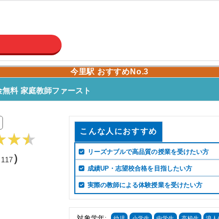
今里駅 おすすめNo.3
無料 家庭教師ファースト
こんな人におすすめ
リーズナブルで高品質の授業を受けたい方
（
）
117
成績UP・志望校合格を目指したい方
実際の教師による体験授業を受けたい方
対象学年:
幼児
小学生
中学生
高校生
浪人