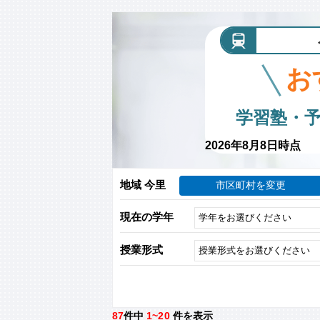
お
学習塾・
2026年8月8日時点
地域 今里
市区町村を変更
現在の学年
授業形式
87
件中
1~20
件を表示