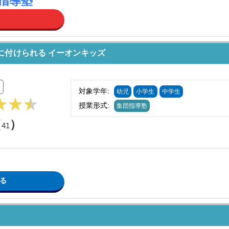
指導塾
に付けられる イーオンキッズ
対象学年:
幼児
小学生
中学生
授業形式:
集団指導塾
（
）
41
る