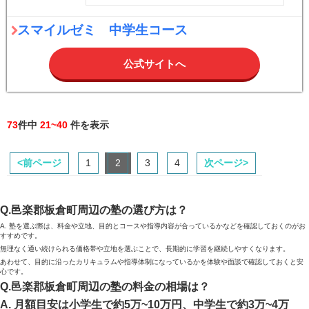
スマイルゼミ 中学生コース
公式サイトへ
73
件中
21~40
件を表示
<前ページ
1
2
3
4
次ページ>
Q.邑楽郡板倉町周辺の塾の選び方は？
A. 塾を選ぶ際は、料金や立地、目的とコースや指導内容が合っているかなどを確認しておくのがお
すすめです。
無理なく通い続けられる価格帯や立地を選ぶことで、長期的に学習を継続しやすくなります。
あわせて、目的に沿ったカリキュラムや指導体制になっているかを体験や面談で確認しておくと安
心です。
Q.邑楽郡板倉町周辺の塾の料金の相場は？
A. 月額目安は小学生で約5万~10万円、中学生で約3万~4万