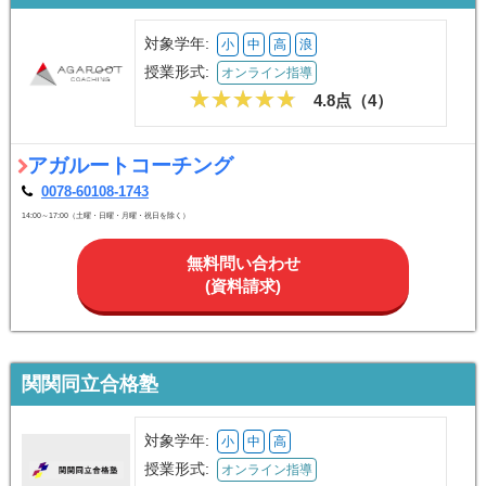
対象学年:
小
中
高
浪
授業形式:
オンライン指導
4.8点（
4
）
アガルートコーチング
0078-60108-1743
14:00～17:00（土曜・日曜・月曜・祝日を除く）
無料問い合わせ
(資料請求)
関関同立合格塾
対象学年:
小
中
高
授業形式:
オンライン指導