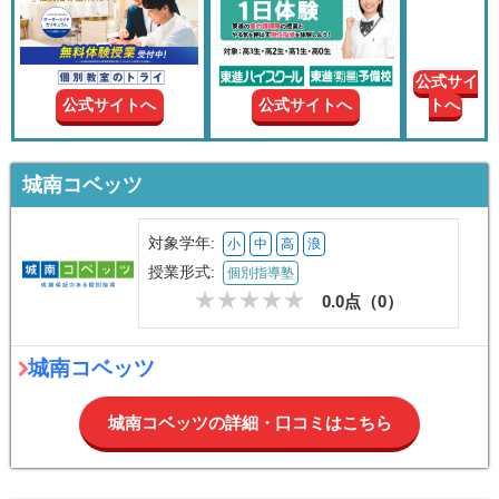
現在の
学年
公式サイ
公式サイトへ
公式サイトへ
トへ
授業形
式
城南コベッツ
この条件で絞り込む
対象学年:
小
中
高
浪
授業形式:
個別指導塾
0.0点（
0
）
城南コベッツ
城南コベッツの詳細・口コミはこちら