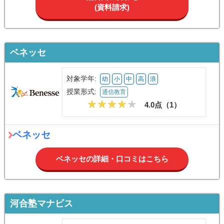
(資料請求)
ベネッセ
対象学年:
幼
小
中
高
浪
授業形式:
通信教育
4.0点（
1
）
ベネッセ
ベネッセの詳細・口コミはこちら
河合塾マナビス