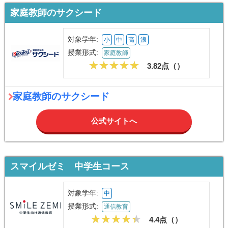
家庭教師のサクシード
対象学年:
小
中
高
浪
授業形式:
家庭教師
3.82点（
）
家庭教師のサクシード
公式サイトへ
スマイルゼミ 中学生コース
対象学年:
中
授業形式:
通信教育
4.4点（
）