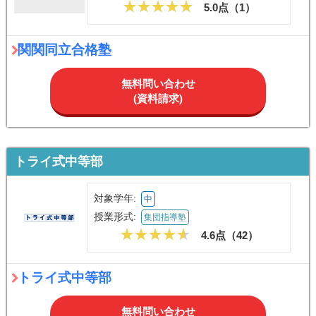
5.0点（
1
）
関関同立合格塾
無料問い合わせ
(資料請求)
トライ式中等部
対象学年:
中
授業形式:
集団指導塾
4.6点（
42
）
トライ式中等部
無料問い合わせ