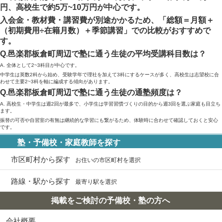
円、高校生で約5万~10万円が中心です。
入会金・教材費・講習費が別途かかるため、「総額＝月額＋
（初期費用÷在籍月数）＋季節講習」での比較がおすすめで
す。
Q.邑楽郡板倉町周辺で塾に通う生徒の平均受講科目数は？
A. 全体として2~3科目が中心です。
中学生は英数2科から始め、受験学年で理社を加えて3科にするケースが多く、高校生は志望校に合
わせて主要2~3科を軸に編成する傾向があります。
Q.邑楽郡板倉町周辺で塾に通う生徒の通塾頻度は？
A. 高校生・中学生は週2回が最多で、小学生は学習習慣づくりの目的から週3回を選ぶ家庭も目立ち
ます。
振替の可否や自習室の有無は継続的な学習にも繋がるため、体験時に合わせて確認しておくと安心
です。
塾・予備校・家庭教師を探す
市区町村から探す
お住いの市区町村を選択
路線・駅から探す
最寄り駅を選択
掲載をご検討の予備校・塾の方へ
会社概要