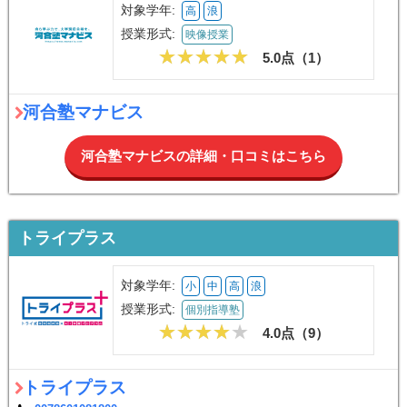
対象学年:
高
浪
授業形式:
映像授業
5.0点（
1
）
河合塾マナビス
河合塾マナビスの詳細・口コミはこちら
トライプラス
対象学年:
小
中
高
浪
授業形式:
個別指導塾
4.0点（
9
）
トライプラス