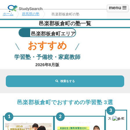
menu
ホーム
群馬県の塾
邑楽郡板倉町の塾
邑楽郡板倉町の塾一覧
邑楽郡板倉町エリア
おすすめ
学習塾・予備校・家庭教師
2026年8月版
検索をする
地域・駅
邑楽郡板倉町エリア
邑楽郡板倉町でおすすめの学習塾 3選
路線・駅
選択されていません
変更
スクールIE
個別教室のトライ
東進衛星予備校
市区町村
選択されていません
変更