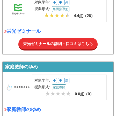
対象学年:
小
中
高
授業形式:
集団指導塾
4.4点（
26
）
栄光ゼミナール
栄光ゼミナールの詳細・口コミはこちら
家庭教師のゆめ
対象学年:
小
中
高
授業形式:
家庭教師
0.0点（
0
）
家庭教師のゆめ