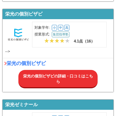
栄光の個別ビザビ
対象学年:
小
中
高
授業形式:
集団指導塾
4.1点（
16
）
-->
栄光の個別ビザビ
栄光の個別ビザビの詳細・口コミはこち
ら
栄光ゼミナール