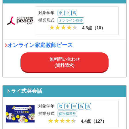
対象学年:
小
中
高
授業形式:
オンライン指導
4.3点（
10
）
オンライン家庭教師ピース
無料問い合わせ
(資料請求)
トライ式英会話
対象学年:
幼
小
中
高
浪
授業形式:
個別指導塾
4.4点（
127
）