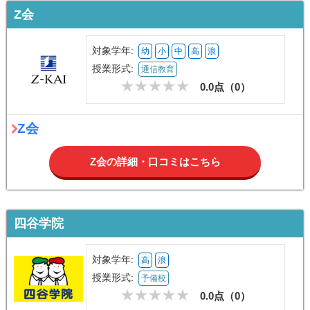
Z会
対象学年:
幼
小
中
高
浪
授業形式:
通信教育
0.0点（
0
）
Z会
Z会の詳細・口コミはこちら
四谷学院
対象学年:
高
浪
授業形式:
予備校
0.0点（
0
）