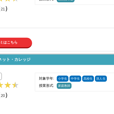
（
）
21
ミはこちら
ネット・カレッジ
対象学年:
小学生
中学生
高校生
浪人生
授業形式:
家庭教師
（
）
20