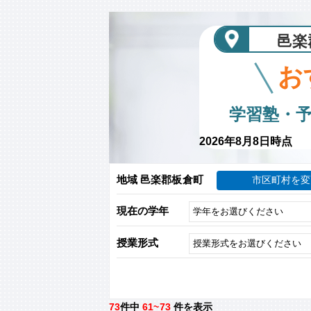
邑楽
お
学習塾・
2026年8月8日時点
地域 邑楽郡板倉町
市区町村を変
現在の学年
授業形式
73
件中
61~73
件を表示