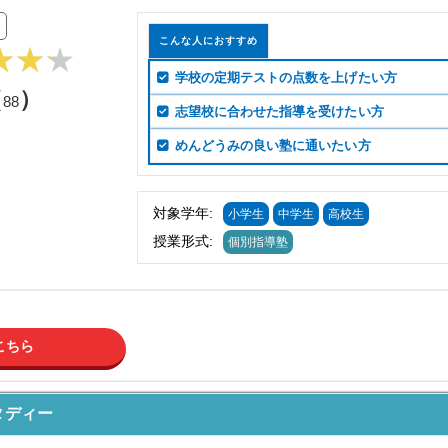
こんな人におすすめ
学校の定期テストの点数を上げたい方
（
）
88
志望校に合わせた指導を受けたい方
めんどうみの良い塾に通いたい方
対象学年:
小学生
中学生
高校生
授業形式:
個別指導塾
こちら
タディー