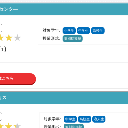
センタ―
対象学年:
小学生
中学生
高校生
授業形式:
集団指導塾
（
）
1
はこちら
カス
対象学年:
中学生
高校生
浪人生
授業形式:
個別指導塾