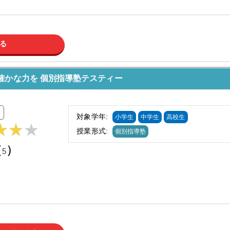
る
確かな力を 個別指導塾テスティー
対象学年:
小学生
中学生
高校生
授業形式:
個別指導塾
（
）
5