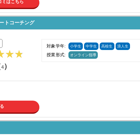
コミはこちら
ルートコーチング
対象学年:
小学生
中学生
高校生
浪人生
授業形式:
オンライン指導
（
）
4
る