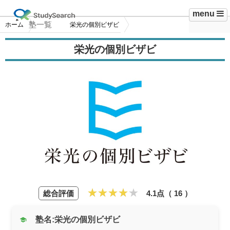
menu
塾一覧
ホーム
栄光の個別ビザビ
栄光の個別ビザビ
総合評価
4.1点（
16
）
塾名:栄光の個別ビザビ
school