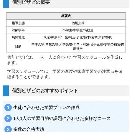
個別ビザビの概要
概要表
指導形態
個別指導
対象学年
小学生/中学生/高校生
展開地域
東京/神奈川/千葉/埼玉/茨城/栃木/宮城/京都/静岡
中学受験/高校受験/大学受験/テスト対策/苦手克服/学校の補習/内
目的
部進学
個別ビザビは、一人一人に合わせた学習スケジュールを作成し
ます。
学習スケジュールでは、学習の進度や家庭学習での注意点を確
認することができます。
個別ビザビのおすすめポイント
生徒に合わせた学習プランの作成
1人1人の学習目的や課題に合わせた多様なコース
多数の合格実績