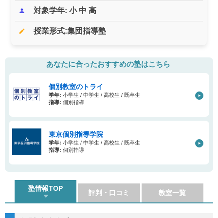
対象学年: 小 中 高
person
授業形式:集団指導塾
edit
あなたに合ったおすすめの塾はこちら
個別教室のトライ
学年:
小学生 / 中学生 / 高校生 / 既卒生
指導:
個別指導
東京個別指導学院
学年:
小学生 / 中学生 / 高校生 / 既卒生
指導:
個別指導
塾情報TOP
評判・口コミ
教室一覧