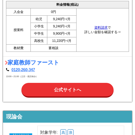
料金情報(税込)
入会金
0円
幼児
9,240円~/月
小学生
9,240円~/月
資料請求
で
授業料
詳しい金額を確認する⇒
中学生
9,900円~/月
高校生
11,220円~/月
教材費
要相談
家庭教師ファースト
0120-260-347
13:00～21:00（土日・祝日休み）
公式サイトへ
現論会
対象学年:
高
浪