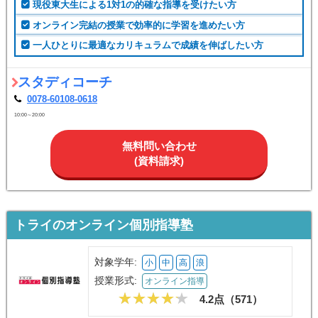
現役東大生による1対1の的確な指導を受けたい方
オンライン完結の授業で効率的に学習を進めたい方
一人ひとりに最適なカリキュラムで成績を伸ばしたい方
スタディコーチ
0078-60108-0618
10:00～20:00
無料問い合わせ
(資料請求)
トライのオンライン個別指導塾
対象学年:
小
中
高
浪
授業形式:
オンライン指導
4.2点（
571
）