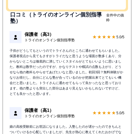
口コミ（トライのオンライン個別指導
全件中の抜
塾）
粋
保護者（高3）
★★★★★
5.0/5
トライのオンライン個別指導塾
子供がどうしてもというのでトライさんのところに通わせてもらいました。
保護者視点から見てもさすがトライだなと思うような場面が数多くあり、分
からないところは徹底的に潰していくスタイルがとてもいいように思いまし
た。教科は数学だったのですが、かなりテストや模試の点数も上がり、どう
せなら他の教科もやらせてあげたいなと思いました。初回3回？無料体験がか
なりお得だし、自分にどんな塾が合っているのかが把握出来てとてもいい機
会だと思いました。トライさんに通わせてもらって良かったなと思っており
ます。他の塾よりも突出した部分はあまり見えないかもしれないですけど、
とても良かったと思います。
保護者（高1）
★★★★★
5.0/5
トライのオンライン個別指導塾
娘の高校受験前にお世話になりました。入塾したのが遅かったのできちんと
ついていけるか心配していましたが、先生が熱心に教えてくれたおかげでな