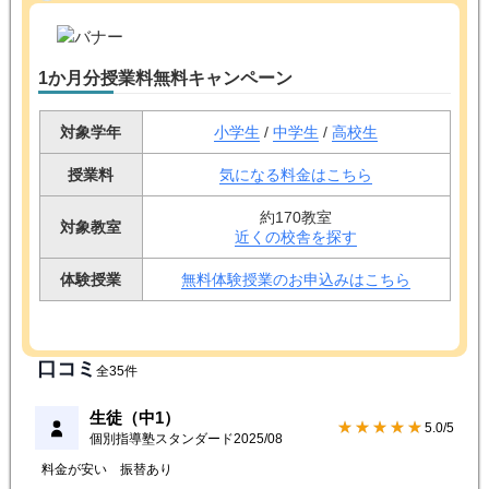
1か月分授業料無料キャンペーン
対象学年
小学生
/
中学生
/
高校生
授業料
気になる料金はこちら
約170教室
対象教室
近くの校舎を探す
体験授業
無料体験授業のお申込みはこちら
口コミ
全35件
生徒（中1）
★★★★★
5.0/5
個別指導塾スタンダード
2025/08
料金が安い
振替あり