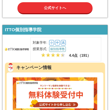
公式サイトへ
ITTO個別指導学院
対象学年:
小
中
高
授業形式:
個別指導塾
4.4点（
191
）
キャンペーン情報