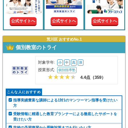
現在の
学年
公式サイトへ
公式サイトへ
公式サイトへ
授業形
式
荒川区 おすすめNo.1
個別教室のトライ
この条件で絞り込む
対象学年:
小
中
高
浪
授業形式:
個別指導塾
4.4点（
359
）
こんな人におすすめ
指導実績豊富な講師による1対1のマンツーマン指導を受けたい
方
受験情報に精通した教育プランナーによる徹底したサポートを
受けたい方
学校の予習復習から受験対策までも行いたい方