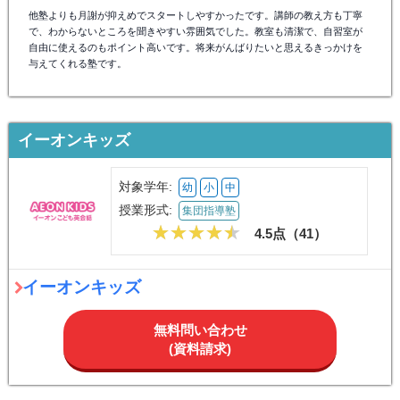
他塾よりも月謝が抑えめでスタートしやすかったです。講師の教え方も丁寧
で、わからないところを聞きやすい雰囲気でした。教室も清潔で、自習室が
自由に使えるのもポイント高いです。将来がんばりたいと思えるきっかけを
与えてくれる塾です。
イーオンキッズ
対象学年:
幼
小
中
授業形式:
集団指導塾
4.5点（
41
）
イーオンキッズ
無料問い合わせ
(資料請求)