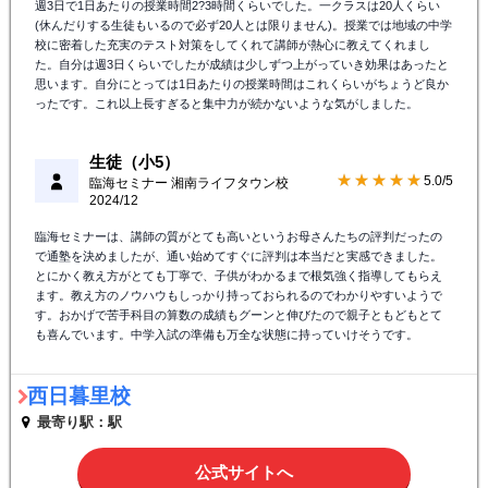
週3日で1日あたりの授業時間2?3時間くらいでした。一クラスは20人くらい
(休んだりする生徒もいるので必ず20人とは限りません)。授業では地域の中学
校に密着した充実のテスト対策をしてくれて講師が熱心に教えてくれまし
た。自分は週3日くらいでしたが成績は少しずつ上がっていき効果はあったと
思います。自分にとっては1日あたりの授業時間はこれくらいがちょうど良か
ったです。これ以上長すぎると集中力が続かないような気がしました。
生徒（小5）
★★★★★
5.0/5
臨海セミナー 湘南ライフタウン校
2024/12
臨海セミナーは、講師の質がとても高いというお母さんたちの評判だったの
で通塾を決めましたが、通い始めてすぐに評判は本当だと実感できました。
とにかく教え方がとても丁寧で、子供がわかるまで根気強く指導してもらえ
ます。教え方のノウハウもしっかり持っておられるのでわかりやすいようで
す。おかげで苦手科目の算数の成績もグーンと伸びたので親子ともどもとて
も喜んでいます。中学入試の準備も万全な状態に持っていけそうです。
西日暮里校
最寄り駅：駅
公式サイトへ