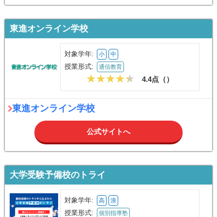
東進オンライン学校
対象学年:
小
中
授業形式:
通信教育
4.4点（
）
東進オンライン学校
公式サイトへ
大学受験予備校のトライ
対象学年:
高
浪
授業形式:
個別指導塾