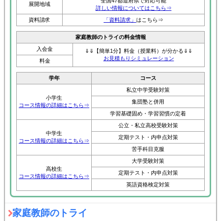
全国47都道府県で対応可能
展開地域
詳しい情報についてはこちら⇒
資料請求
「資料請求」
はこちら⇒
家庭教師のトライの料金情報
入会金
⇓⇓【簡単1分】料金（授業料）が分かる⇓⇓
お見積もりシミュレーション
料金
学年
コース
私立中学受験対策
小学生
集団塾と併用
コース情報の詳細はこちら⇒
学習基礎固め・学習習慣の定着
公立・私立高校受験対策
中学生
定期テスト・内申点対策
コース情報の詳細はこちら⇒
苦手科目克服
大学受験対策
高校生
定期テスト・内申点対策
コース情報の詳細はこちら⇒
英語資格検定対策
家庭教師のトライ