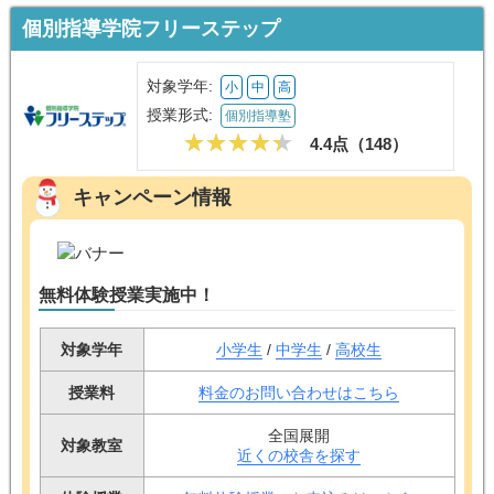
個別指導学院フリーステップ
対象学年:
小
中
高
授業形式:
個別指導塾
4.4点（
148
）
キャンペーン情報
無料体験授業実施中！
対象学年
小学生
/
中学生
/
高校生
授業料
料金のお問い合わせはこちら
全国展開
対象教室
近くの校舎を探す