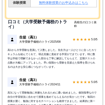
体験授業
無料体験授業のお申込みはこちら
口コミ（大学受験予備校のトラ
高校生の口コミ抜
イ）
粋
生徒（高1）
★★★★★
5.0/5
大学受験予備校のトライ
2025/08
高1から大学受験を意識して入塾しました。先生方は一人ひとりに合ったカリ
キュラムを組んでくれて、弱点克服に直結する学習ができています。特に数
学は学校で理解できなかった部分も丁寧に解説してもらえて、定期テストの
点数が大幅にアップしました。早い段階から受験を見据えた指導を受けられ
るのは大きな安心感につながっています。
生徒（高3）
★★★★★
5.0/5
大学受験予備校のトライ
2024/11
高3になって受験勉強に本腰を入れるために通い始めました。個別指導なので
自分の学習状況に合わせて授業を進めてもらえるのが良かったです。毎回の
授業が濃く、勉強に対するモチベーションも維持できました。結果的に第一