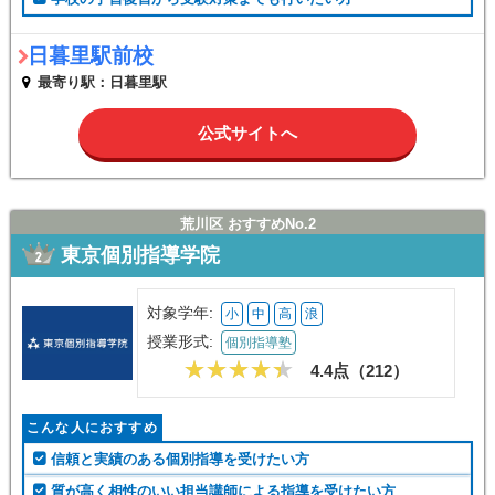
日暮里駅前校
最寄り駅：日暮里駅
公式サイトへ
荒川区 おすすめNo.2
東京個別指導学院
対象学年:
小
中
高
浪
授業形式:
個別指導塾
4.4点（
212
）
こんな人におすすめ
信頼と実績のある個別指導を受けたい方
質が高く相性のいい担当講師による指導を受けたい方