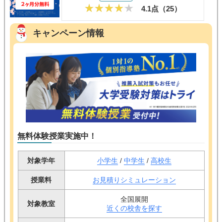
4.1点（
25
）
キャンペーン情報
無料体験授業実施中！
対象学年
小学生
/
中学生
/
高校生
授業料
お見積りシミュレーション
全国展開
対象教室
近くの校舎を探す