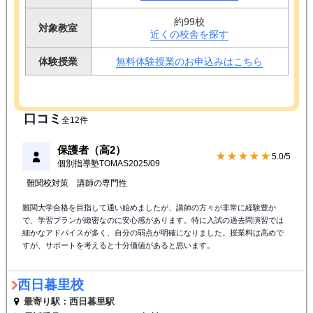
約99校
対象教室
近くの校舎を探す
体験授業
無料体験授業のお申込みはこちら
口コミ
全12件
保護者（高2）
★★★★★
5.0/5
個別指導塾TOMAS
2025/09
難関校対策
講師の専門性
難関大学合格を目指して通い始めましたが、講師の方々が非常に経験豊か
で、学習プランが緻密なのに安心感があります。特に入試の過去問演習では
細かなアドバイスが多く、自分の弱点が明確になりました。授業料は高めで
すが、サポートを考えると十分価値があると思います。
西日暮里校
最寄り駅：西日暮里駅