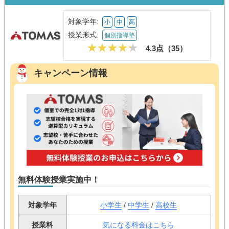
対象学年:
小
中
高
授業形式:
個別指導塾
4.3点（
35
）
キャンペーン情報
無料体験授業実施中！
対象学年
小学生
/
中学生
/
高校生
授業料
気になる料金はこちら