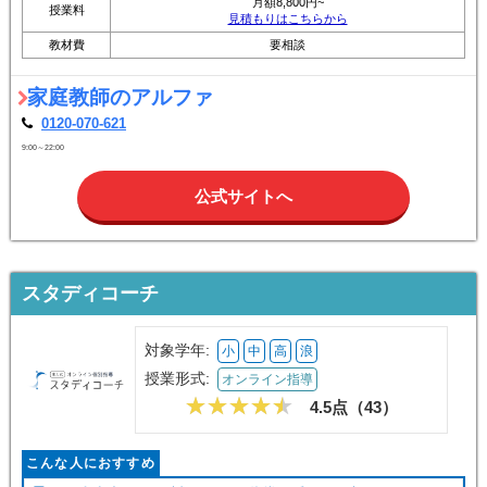
月額8,800円~
授業料
見積もりはこちらから
教材費
要相談
家庭教師のアルファ
0120-070-621
9:00～22:00
公式サイトへ
スタディコーチ
対象学年:
小
中
高
浪
授業形式:
オンライン指導
4.5点（
43
）
こんな人におすすめ