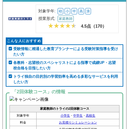
対象学年:
幼
小
中
高
浪
授業形式:
家庭教師
4.5点（
170
）
こんな人におすすめ
受験情報に精通した教育プランナーによる受験対策指導を受け
たい方
各教科・志望校のスペシャリストによる指導で成績UP・志望
校合格を目指したい方
トライ独自の目的別の学習効率を高める多彩なサービスを利用
したい方
「2回体験コース」の情報
家庭教師のトライの2回体験コース
対象学年
小学生
・
中学生
・
高校生
料金
お見積りシミュレーション