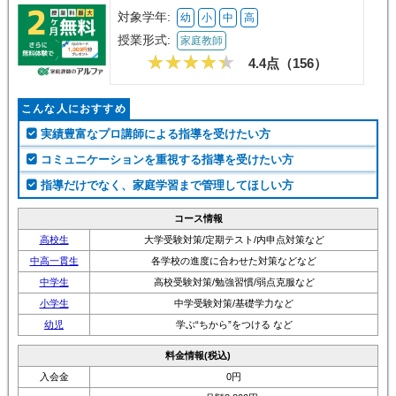
対象学年:
幼
小
中
高
授業形式:
家庭教師
4.4点（
156
）
こんな人におすすめ
実績豊富なプロ講師による指導を受けたい方
コミュニケーションを重視する指導を受けたい方
指導だけでなく、家庭学習まで管理してほしい方
コース情報
高校生
大学受験対策/定期テスト/内申点対策など
中高一貫生
各学校の進度に合わせた対策などなど
中学生
高校受験対策/勉強習慣/弱点克服など
小学生
中学受験対策/基礎学力など
幼児
学ぶ“ちから”をつける など
料金情報(税込)
入会金
0円