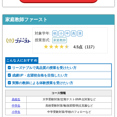
家庭教師ファースト
対象学年:
幼
小
中
高
浪
授業形式:
家庭教師
4.5点（
117
）
こんな人におすすめ
リーズナブルで高品質の授業を受けたい方
成績UP・志望校合格を目指したい方
実際の教師による体験授業を受けたい方
コース情報
高校生
大学受験対策/定期テスト/内申点対策など
中学生
高校受験対策/勉強習慣/弱点克服など
小学生
中学受験対策/学校のフォローなど