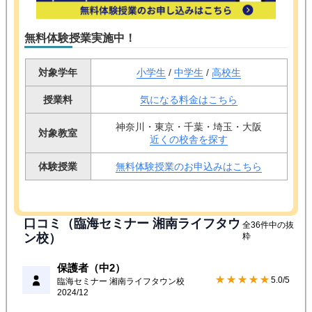
無料体験授業実施中！
対象学年
小学生
/
中学生
/
高校生
授業料
気になる料金はこちら
神奈川・東京・千葉・埼玉・大阪
対象教室
近くの校舎を探す
体験授業
無料体験授業のお申込みはこちら
口コミ（臨海セミナー 湘南ライフタウ
全36件中の抜
ン校）
粋
保護者（中2）
★★★★★
5.0/5
臨海セミナー 湘南ライフタウン校
2024/12