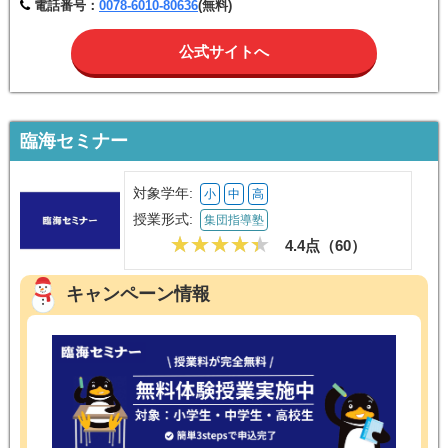
電話番号：
0078-6010-80636
(無料)
公式サイトへ
臨海セミナー
対象学年:
小
中
高
授業形式:
集団指導塾
4.4点（
60
）
キャンペーン情報