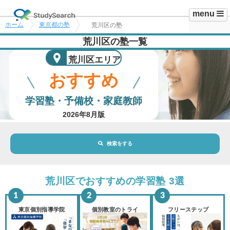
menu
ホーム
東京都の塾
荒川区の塾
荒川区の塾一覧
荒川区エリア
おすすめ
学習塾・予備校・家庭教師
2026年8月版
検索をする
地域・駅
荒川区エリア
荒川区でおすすめの学習塾 3選
路線・駅
選択されていません
変更
東京個別指導学院
個別教室のトライ
フリーステップ
市区町村
選択されていません
変更