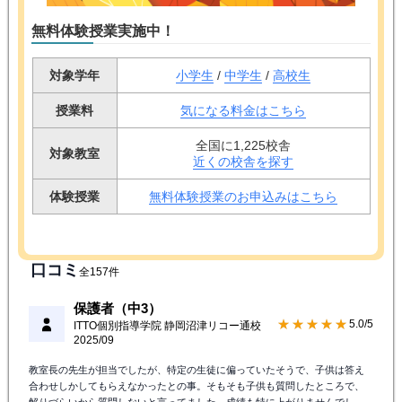
無料体験授業実施中！
対象学年
小学生
/
中学生
/
高校生
授業料
気になる料金はこちら
全国に1,225校舎
対象教室
近くの校舎を探す
体験授業
無料体験授業のお申込みはこちら
口コミ
全157件
保護者（中3）
★★★★★
5.0/5
ITTO個別指導学院 静岡沼津リコー通校
2025/09
教室長の先生が担当でしたが、特定の生徒に偏っていたそうで、子供は答え
合わせしかしてもらえなかったとの事。そもそも子供も質問したところで、