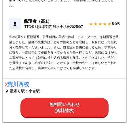
解りづらいから質問しないと言ってました。成績も特に上がりませんでし
た。
保護者（高1）
★★★★★
5.0/5
ITTO個別指導学院 射水小杉校
2025/07
中3の夏から夏期講習、苦手科目の英語一教科、テストターボ、冬期講習と受
講しました。講師の先生方は子どもの性格なども理解し、親身になって根気
良く指導してくださいました。また、自習室も自由に使えるため、学校帰り
に寄り、一度帰宅して夕飯を食べてからまた塾へ行くなど、誘惑に負けがち
な我が子にとっては勉強に打ち込める環境を作ることができました。子ども
が最後まであきらめずに頑張ることができ、学校の先生には難しいと言われ
た志望校に合格し、講師の先生方にはとても感謝しています。
荒川西校
最寄り駅：小台駅
無料問い合わせ
(資料請求)