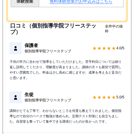
体験授業
無料体験授業のお申込みはこちら
口コミ（個別指導学院フリーステッ
全件中の抜
プ）
粋
保護者
★★★★★
4.0/5
個別指導学院フリーステップ
子供の学力に合わせて指導をしていただけました。苦手科目については繰り
返し説明してくださり、理解度が高まりました。講師の方々も親切で質問し
やすい雰囲気でした。料金は少し高めに感じますが、成果を考えると妥当だ
と思います。
生徒
★★★★★
5.0/5
個別指導学院フリーステップ
講師がとても丁寧で、わからないところを何度も教えてくれました。個別指
導なので自分のペースで勉強が進められ、定期テスト対策にも役立ちまし
た。自習室も整っていて集中できる環境だったのが良かったです。