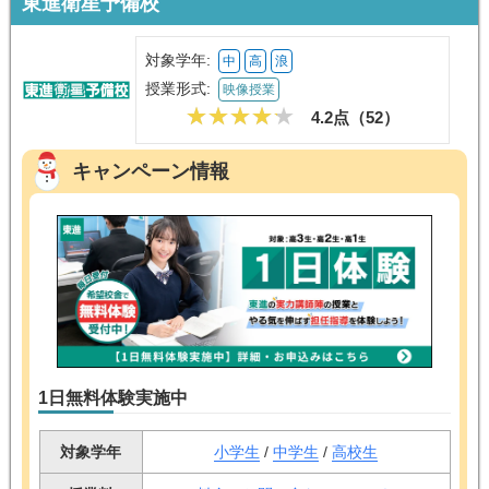
東進衛星予備校
対象学年:
中
高
浪
授業形式:
映像授業
4.2点（
52
）
キャンペーン情報
1日無料体験実施中
対象学年
小学生
/
中学生
/
高校生