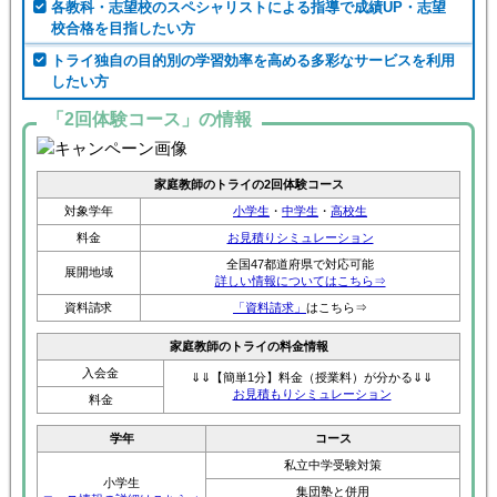
各教科・志望校のスペシャリストによる指導で成績UP・志望
校合格を目指したい方
トライ独自の目的別の学習効率を高める多彩なサービスを利用
したい方
「2回体験コース」の情報
家庭教師のトライの2回体験コース
対象学年
小学生
・
中学生
・
高校生
料金
お見積りシミュレーション
全国47都道府県で対応可能
展開地域
詳しい情報についてはこちら⇒
資料請求
「資料請求」
はこちら⇒
家庭教師のトライの料金情報
入会金
⇓⇓【簡単1分】料金（授業料）が分かる⇓⇓
お見積もりシミュレーション
料金
学年
コース
私立中学受験対策
小学生
集団塾と併用