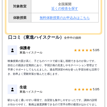
全国展開
対象教室
近くの校舎を探す
体験授業
無料体験授業のお申込みはこちら
口コミ（東進ハイスクール）
全件中の抜粋
保護者
★★★★★
5.0/5
東進ハイスクール
映像授業の質が高く、子どものペースで繰り返し視聴できるのが良いです。
担任との面談が定期的にあり、学習計画の見直しやモチベーション管理まで
手厚くサポートしてもらえました。過去問演習やAIを使った学習分析も活用で
き、効率よく受験対策が進んだと感じます。
生徒
★★★★★
5.0/5
東進ハイスクール
駅から近く通いやすい環境で、自習室も集中しやすかったです。講師の説明
が分かりやすく、動画は速度調整できるので苦手分野の復習がはかどりまし