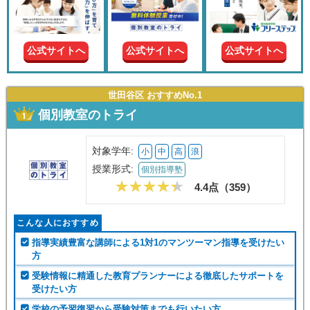
現在の
学年
公式サイトへ
公式サイトへ
公式サイトへ
授業形
式
世田谷区 おすすめNo.1
個別教室のトライ
この条件で絞り込む
対象学年:
小
中
高
浪
授業形式:
個別指導塾
4.4点（
359
）
こんな人におすすめ
指導実績豊富な講師による1対1のマンツーマン指導を受けたい
方
受験情報に精通した教育プランナーによる徹底したサポートを
受けたい方
学校の予習復習から受験対策までも行いたい方