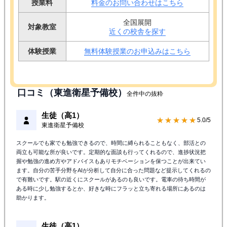
授業料
料金のお問い合わせはこちら
全国展開
対象教室
近くの校舎を探す
体験授業
無料体験授業のお申込みはこちら
口コミ（東進衛星予備校）
全件中の抜粋
生徒（高1）
★★★★★
5.0/5
東進衛星予備校
スクールでも家でも勉強できるので、時間に縛られることもなく、部活との
両立も可能な所が良いです。定期的な面談も行ってくれるので、進捗状況把
握や勉強の進め方やアドバイスもありモチベーションを保つことが出来てい
ます。自分の苦手分野をAIが分析して自分に合った問題など提示してくれるの
で有難いです。駅の近くにスクールがあるのも良いです。電車の待ち時間が
ある時に少し勉強するとか、好きな時にフラッと立ち寄れる場所にあるのは
助かります。
生徒（高1）