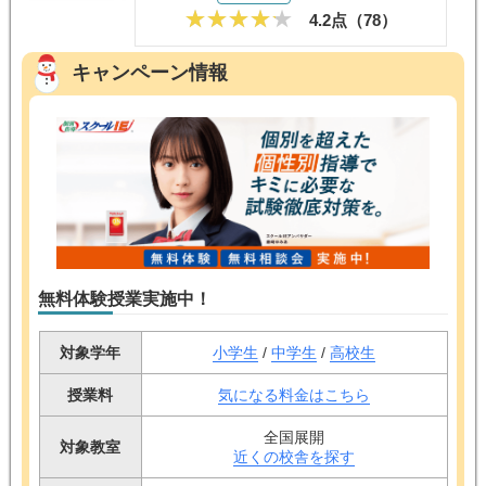
4.2点（
78
）
キャンペーン情報
無料体験授業実施中！
対象学年
小学生
/
中学生
/
高校生
授業料
気になる料金はこちら
全国展開
対象教室
近くの校舎を探す