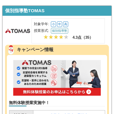
個別指導塾TOMAS
対象学年:
小
中
高
授業形式:
個別指導塾
4.3点（
35
）
キャンペーン情報
無料体験授業実施中！