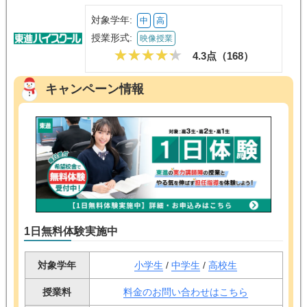
対象学年:
中
高
授業形式:
映像授業
4.3点（
168
）
キャンペーン情報
1日無料体験実施中
対象学年
小学生
/
中学生
/
高校生
授業料
料金のお問い合わせはこちら