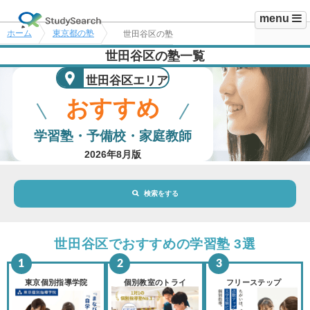
menu
ホーム
東京都の塾
世田谷区の塾
世田谷区の塾一覧
世田谷区エリア
おすすめ
学習塾・予備校・家庭教師
2026年8月版
検索をする
地域・駅
世田谷区エリア
世田谷区でおすすめの学習塾 3選
路線・駅
選択されていません
変更
東京個別指導学院
個別教室のトライ
フリーステップ
市区町村
選択されていません
変更