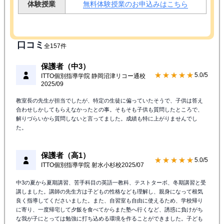
体験授業
無料体験授業のお申込みはこちら
口コミ
全157件
保護者（中3）
★★★★★
5.0/5
ITTO個別指導学院 静岡沼津リコー通校
2025/09
教室長の先生が担当でしたが、特定の生徒に偏っていたそうで、子供は答え
合わせしかしてもらえなかったとの事。そもそも子供も質問したところで、
解りづらいから質問しないと言ってました。成績も特に上がりませんでし
た。
保護者（高1）
★★★★★
5.0/5
ITTO個別指導学院 射水小杉校
2025/07
中3の夏から夏期講習、苦手科目の英語一教科、テストターボ、冬期講習と受
講しました。講師の先生方は子どもの性格なども理解し、親身になって根気
良く指導してくださいました。また、自習室も自由に使えるため、学校帰り
に寄り、一度帰宅して夕飯を食べてからまた塾へ行くなど、誘惑に負けがち
な我が子にとっては勉強に打ち込める環境を作ることができました。子ども