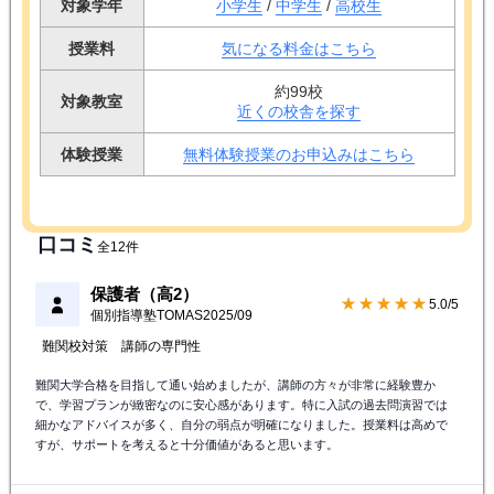
対象学年
小学生
/
中学生
/
高校生
授業料
気になる料金はこちら
約99校
対象教室
近くの校舎を探す
体験授業
無料体験授業のお申込みはこちら
口コミ
全12件
保護者（高2）
★★★★★
5.0/5
個別指導塾TOMAS
2025/09
難関校対策
講師の専門性
難関大学合格を目指して通い始めましたが、講師の方々が非常に経験豊か
で、学習プランが緻密なのに安心感があります。特に入試の過去問演習では
細かなアドバイスが多く、自分の弱点が明確になりました。授業料は高めで
すが、サポートを考えると十分価値があると思います。