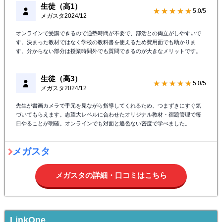
生徒（高1）
★★★★★
5.0/5
メガスタ
2024/12
オンラインで受講できるので通塾時間が不要で、部活との両立がしやすいで
す。決まった教材ではなく学校の教科書を使えるため費用面でも助かりま
す。分からない部分は授業時間外でも質問できるのが大きなメリットです。
生徒（高3）
★★★★★
5.0/5
メガスタ
2024/12
先生が書画カメラで手元を見ながら指導してくれるため、つまずきにすぐ気
づいてもらえます。志望大レベルに合わせたオリジナル教材・宿題管理で毎
日やることが明確。オンラインでも対面と遜色ない密度で学べました。
メガスタ
メガスタの詳細・口コミはこちら
LinkOne