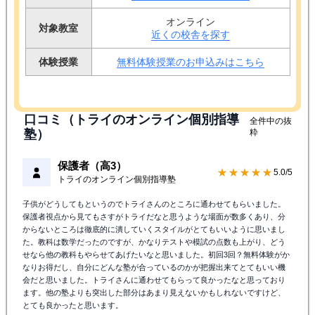
オンライン
対象教室
近くの校舎を探す
体験授業
無料体験授業のお申込みはこちら
口コミ（トライのオンライン個別指導
全件中の抜
塾）
粋
保護者（高3）
★★★★★
5.0/5
トライのオンライン個別指導塾
子供がどうしてもというのでトライさんのところに通わせてもらいました。
保護者視点から見てもさすがトライだなと思うような場面が数多くあり、分
からないところは徹底的に潰していくスタイルがとてもいいように思いまし
た。教科は数学だったのですが、かなりテストや模試の点数も上がり、どう
せなら他の教科もやらせてあげたいなと思いました。初回3回？無料体験がか
なりお得だし、自分にどんな塾が合っているのかが把握出来てとてもいい機
会だと思いました。トライさんに通わせてもらって良かったなと思っており
ます。他の塾よりも突出した部分はあまり見えないかもしれないですけど、
とても良かったと思います。