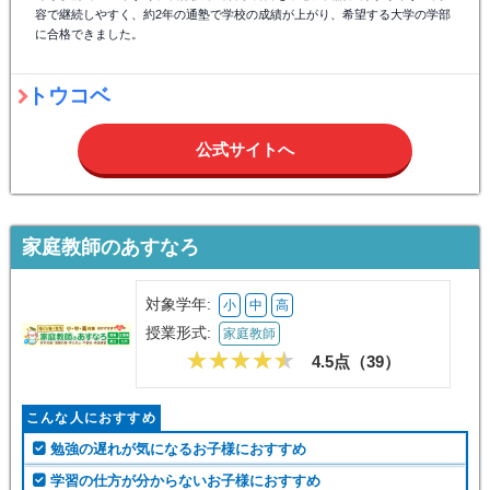
容で継続しやすく、約2年の通塾で学校の成績が上がり、希望する大学の学部
に合格できました。
トウコベ
公式サイトへ
家庭教師のあすなろ
対象学年:
小
中
高
授業形式:
家庭教師
4.5点（
39
）
こんな人におすすめ
勉強の遅れが気になるお子様におすすめ
学習の仕方が分からないお子様におすすめ