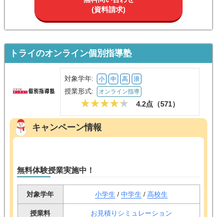
(資料請求)
トライのオンライン個別指導塾
対象学年:
小
中
高
浪
授業形式:
オンライン指導
4.2点（
571
）
キャンペーン情報
無料体験授業実施中！
対象学年
小学生
/
中学生
/
高校生
授業料
お見積りシミュレーション