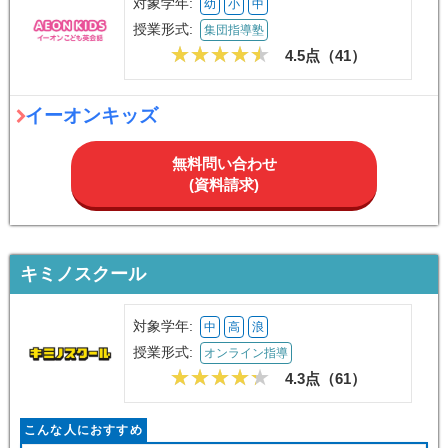
対象学年:
幼
小
中
授業形式:
集団指導塾
4.5点（
41
）
イーオンキッズ
無料問い合わせ
(資料請求)
キミノスクール
対象学年:
中
高
浪
授業形式:
オンライン指導
4.3点（
61
）
こんな人におすすめ