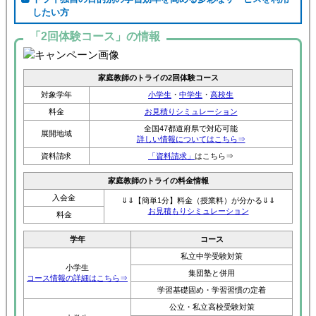
したい方
「2回体験コース」の情報
家庭教師のトライの2回体験コース
対象学年
小学生
・
中学生
・
高校生
料金
お見積りシミュレーション
全国47都道府県で対応可能
展開地域
詳しい情報についてはこちら⇒
資料請求
「資料請求」
はこちら⇒
家庭教師のトライの料金情報
入会金
⇓⇓【簡単1分】料金（授業料）が分かる⇓⇓
お見積もりシミュレーション
料金
学年
コース
私立中学受験対策
小学生
集団塾と併用
コース情報の詳細はこちら⇒
学習基礎固め・学習習慣の定着
公立・私立高校受験対策