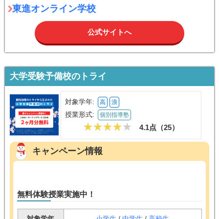
東進オンライン学校
公式サイトへ
大学受験予備校のトライ
対象学年:
高
浪
授業形式:
個別指導塾
4.1点（
25
）
キャンペーン情報
無料体験授業実施中！
対象学年
小学生
/
中学生
/
高校生