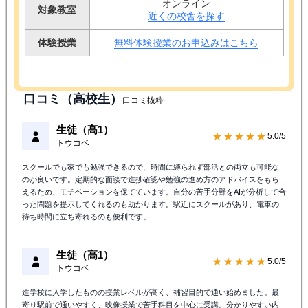
オンライン
対象教室
近くの校舎を探す
体験授業
無料体験授業のお申込みはこちら
口コミ（高校生）
口コミ抜粋
生徒（高1）
★★★★★
5.0/5
トウコベ
スクールでも家でも勉強できるので、時間に縛られず部活との両立も可能な
のが良いです。定期的な面談で進捗確認や勉強の進め方のアドバイスをもら
えるため、モチベーションを保てています。自分の苦手分野をAIが分析して合
った問題を提示してくれるのも助かります。駅近にスクールがあり、電車の
待ち時間に立ち寄れるのも便利です。
生徒（高1）
★★★★★
5.0/5
トウコベ
進学校に入学したものの授業レベルが高く、補習目的で通い始めました。最
寄り駅前で通いやすく、映像授業で苦手科目を中心に受講。分かりやすい内