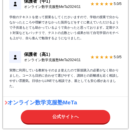
保護者（中1）
★★★★★
5.0/5
オンライン数学克服塾MeTa
2024/11
学校のテキストを使って授業をしてくださいますので、学校の授業で分から
なかったところや理解できなかった箇所などをすぐに教えていただけるよう
で子供達もとても助かっているようで良かったと思っております。定期テス
ト対策などもバッチリで、テストの点数という成果が出て自宅学習のモチベ
も上がり、自ら進んで勉強するようになりました。
保護者（高1）
★★★★★
5.0/5
オンライン数学克服塾MeTa
2024/11
実際に利用している教材をそのまま使えたので新規購入の必要がなく助かり
ました。コースも目的に合わせて選びやすく、講師との距離感も近く相談し
やすい雰囲気。日頃からLINEでも相談でき、親としても安心感がありまし
た。
オンライン数学克服塾MeTa
公式サイトへ