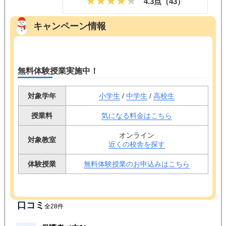
4.3点（
43
）
キャンペーン情報
無料体験授業実施中！
対象学年
小学生
/
中学生
/
高校生
授業料
気になる料金はこちら
オンライン
対象教室
近くの校舎を探す
体験授業
無料体験授業のお申込みはこちら
口コミ
全28件