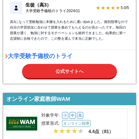
生徒（高3）
★★★★★
5.0/5
大学受験予備校のトライ
2024/11
高3になって受験勉強に本腰を入れるために通い始めました。個別指導なので
自分の学習状況に合わせて授業を進めてもらえるのが良かったです。毎回の
授業が濃く、勉強に対するモチベーションも維持できました。結果的に第一
志望校に合格できたので、この塾を選んで本当に正解でした。
大学受験予備校のトライ
公式サイトへ
オンライン家庭教師WAM
対象学年:
小
中
高
授業形式:
オンライン指導
4.4点（
81
）