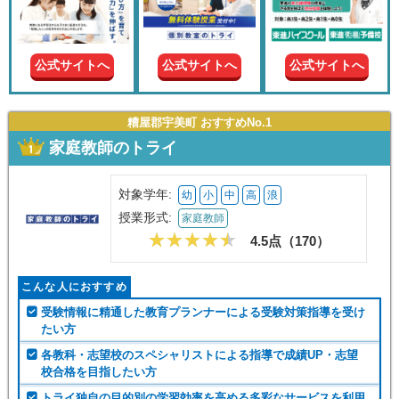
現在の
学年
公式サイトへ
公式サイトへ
公式サイトへ
授業形
式
糟屋郡宇美町 おすすめNo.1
家庭教師のトライ
この条件で絞り込む
対象学年:
幼
小
中
高
浪
授業形式:
家庭教師
4.5点（
170
）
こんな人におすすめ
受験情報に精通した教育プランナーによる受験対策指導を受け
たい方
各教科・志望校のスペシャリストによる指導で成績UP・志望
校合格を目指したい方
トライ独自の目的別の学習効率を高める多彩なサービスを利用