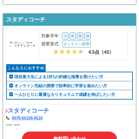
スタディコーチ
対象学年:
小
中
高
浪
授業形式:
オンライン指導
4.5点（
43
）
こんな人におすすめ
現役東大生による1対1の的確な指導を受けたい方
オンライン完結の授業で効率的に学習を進めたい方
一人ひとりに最適なカリキュラムで成績を伸ばしたい方
スタディコーチ
0078-60108-0618
10:00～20:00
無料問い合わせ