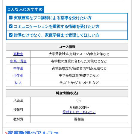
こんな人におすすめ
実績豊富なプロ講師による指導を受けたい方
コミュニケーションを重視する指導を受けたい方
指導だけでなく、家庭学習まで管理してほしい方
コース情報
高校生
大学受験対策/定期テスト/内申点対策など
中高一貫生
各学校の進度に合わせた対策などなど
中学生
高校受験対策/勉強習慣/弱点克服など
小学生
中学受験対策/基礎学力など
幼児
学ぶ“ちから”をつける など
料金情報(税込)
入会金
0円
月額8,800円~
授業料
見積もりはこちらから
教材費
要相談
家庭教師のアルファ