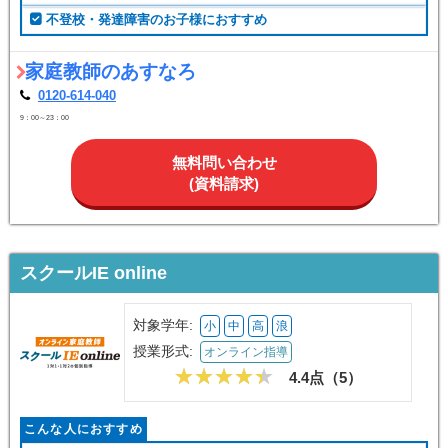
不登校・発達障害のお子様におすすめ
家庭教師のあすなろ
0120-614-040
9：00～23：00
無料問い合わせ
(資料請求)
スクールIE online
対象学年:
小
中
高
浪
授業形式:
オンライン指導
4.4点（
5
）
こんな人におすすめ