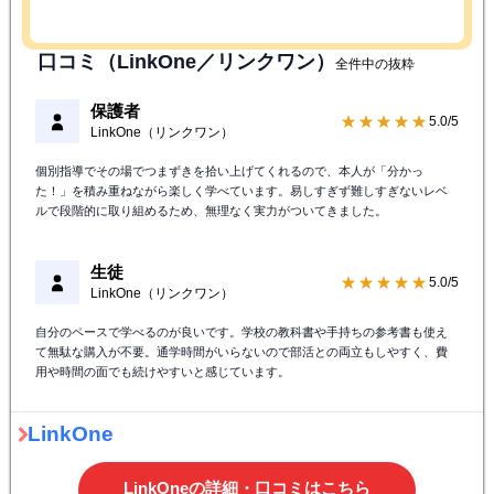
口コミ（LinkOne／リンクワン）
全件中の抜粋
保護者
★★★★★
5.0/5
LinkOne（リンクワン）
個別指導でその場でつまずきを拾い上げてくれるので、本人が「分かっ
た！」を積み重ねながら楽しく学べています。易しすぎず難しすぎないレベ
ルで段階的に取り組めるため、無理なく実力がついてきました。
生徒
★★★★★
5.0/5
LinkOne（リンクワン）
自分のペースで学べるのが良いです。学校の教科書や手持ちの参考書も使え
て無駄な購入が不要。通学時間がいらないので部活との両立もしやすく、費
用や時間の面でも続けやすいと感じています。
LinkOne
LinkOneの詳細・口コミはこちら