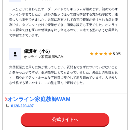
一人ひとりに合わせたオーダーメイドカリキュラムが組めます。初めてのオ
ンライン学習でしたが、講師の指示に従って自宅学習する方が効率的で、通
塾よりも集中できました。天候に左右されず自宅で授業が受けられる点も便
利です。タブレットだけで授業ができ、面倒な設定も不要でした。オンライ
ン自習室ではお互いの勉強姿を映し合えるので、自宅でも塾のような雰囲気
で学習できています。
保護者（小5）
★★★★★
5.0/5
オンライン家庭教師WAM
集団授業だと周りに気が散ってしまい、質問もできずについていけないこと
が多かった子ですが、個別指導はとても合っていました。先生との相性も良
く、穏やかでアットホームな雰囲気に安心して取り組めています。人見知り
な性格でも通いやすく、この塾を選んで正解でした。
オンライン家庭教師WAM
0120-220-407
公式サイトへ