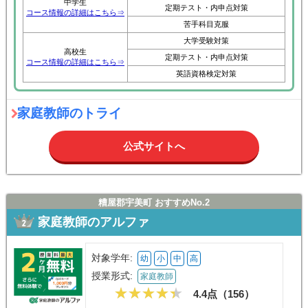
中学生
定期テスト・内申点対策
コース情報の詳細はこちら⇒
苦手科目克服
大学受験対策
高校生
定期テスト・内申点対策
コース情報の詳細はこちら⇒
英語資格検定対策
家庭教師のトライ
公式サイトへ
糟屋郡宇美町 おすすめNo.2
家庭教師のアルファ
対象学年:
幼
小
中
高
授業形式:
家庭教師
4.4点（
156
）