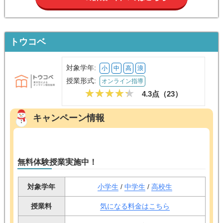
トウコベ
対象学年:
小
中
高
浪
授業形式:
オンライン指導
4.3点（
23
）
キャンペーン情報
無料体験授業実施中！
対象学年
小学生
/
中学生
/
高校生
授業料
気になる料金はこちら