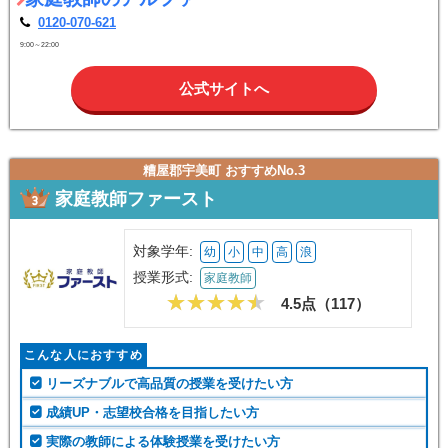
0120-070-621
9:00～22:00
公式サイトへ
糟屋郡宇美町 おすすめNo.3
家庭教師ファースト
対象学年:
幼
小
中
高
浪
授業形式:
家庭教師
4.5点（
117
）
こんな人におすすめ
リーズナブルで高品質の授業を受けたい方
成績UP・志望校合格を目指したい方
実際の教師による体験授業を受けたい方