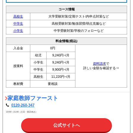
コース情報
高校生
大学受験対策/定期テスト/内申点対策など
中学生
高校受験対策/勉強習慣/弱点克服など
小学生
中学受験対策/学校のフォローなど
料金情報(税込)
入会金
0円
幼児
9,240円~/月
小学生
9,240円~/月
資料請求
で
授業料
詳しい金額を確認する⇒
中学生
9,900円~/月
高校生
11,220円~/月
教材費
要相談
家庭教師ファースト
0120-260-347
13:00～21:00（土日・祝日休み）
公式サイトへ