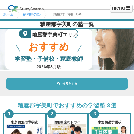
menu
ホーム
福岡県の塾
糟屋郡宇美町の塾
糟屋郡宇美町の塾一覧
糟屋郡宇美町エリア
おすすめ
学習塾・予備校・家庭教師
2026年8月版
検索をする
地域・駅
糟屋郡宇美町エリア
糟屋郡宇美町でおすすめの学習塾 3選
路線・駅
選択されていません
変更
東京個別指導学院
個別教室のトライ
東進衛星予備校
市区町村
選択されていません
変更