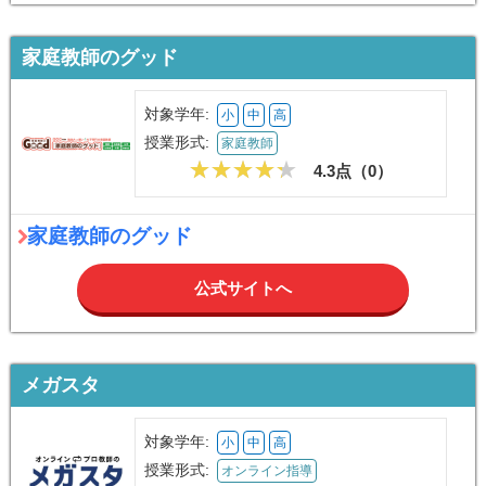
家庭教師のグッド
対象学年:
小
中
高
授業形式:
家庭教師
4.3点（
0
）
家庭教師のグッド
公式サイトへ
メガスタ
対象学年:
小
中
高
授業形式:
オンライン指導