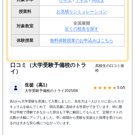
授業料
お見積りシミュレーション
全国展開
対象教室
近くの校舎を探す
体験授業
無料体験授業のお申込みはこちら
口コミ（大学受験予備校のトラ
高校生の口コミ抜
イ）
粋
生徒（高1）
★★★★★
5.0/5
大学受験予備校のトライ
2025/08
高1から大学受験を意識して入塾しました。先生方は一人ひとりに合ったカリ
キュラムを組んでくれて、弱点克服に直結する学習ができています。特に数
学は学校で理解できなかった部分も丁寧に解説してもらえて、定期テストの
点数が大幅にアップしました。早い段階から受験を見据えた指導を受けられ
るのは大きな安心感につながっています。