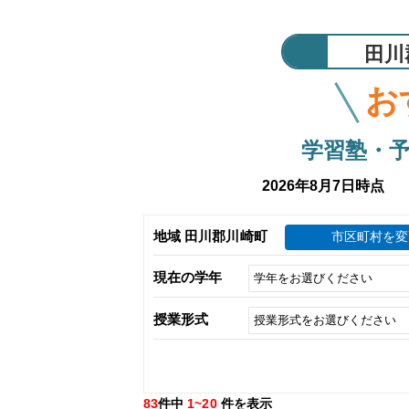
田川
お
学習塾・
2026年8月7日時点
地域 田川郡川崎町
市区町村を変
現在の学年
授業形式
83
件中
1~20
件を表示