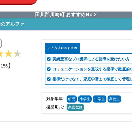
田川郡川崎町 おすすめNo.2
師のアルファ
こんな人におすすめ
実績豊富なプロ講師による指導を受けたい方
（
）
156
コミュニケーションを重視する指導で徹底的
指導だけでなく、家庭学習まで徹底して管理
対象学年:
幼児
小学生
中学生
高校生
授業形式:
家庭教師