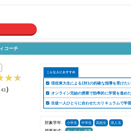
ィコーチ
こんな人におすすめ
現役東大生による1対1の的確な指導を受けた
（
）
43
オンライン完結の授業で効率的に学習を進め
生徒一人ひとりに合わせたカリキュラムで学
対象学年:
小学生
中学生
高校生
浪人生
授業形式: