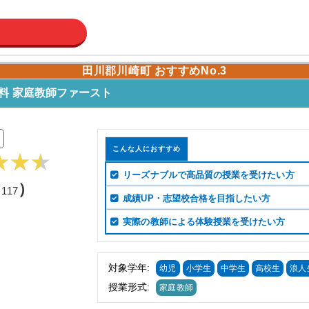
田川郡川崎町 おすすめNo.3
料 家庭教師ファースト
こんな人におすすめ
リーズナブルで高品質の授業を受けたい方
（
）
117
成績UP・志望校合格を目指したい方
実際の教師による体験授業を受けたい方
対象学年:
幼児
小学生
中学生
高校生
浪人
授業形式:
家庭教師