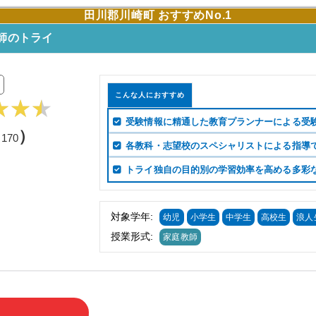
田川郡川崎町 おすすめNo.1
師のトライ
こんな人におすすめ
受験情報に精通した教育プランナーによる受
（
）
170
各教科・志望校のスペシャリストによる指導
トライ独自の目的別の学習効率を高める多彩
対象学年:
幼児
小学生
中学生
高校生
浪人
授業形式:
家庭教師