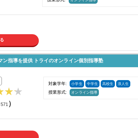
オンライン指導
る
マン指導を提供 トライのオンライン個別指導塾
対象学年:
小学生
中学生
高校生
浪人生
授業形式:
オンライン指導
（
）
571