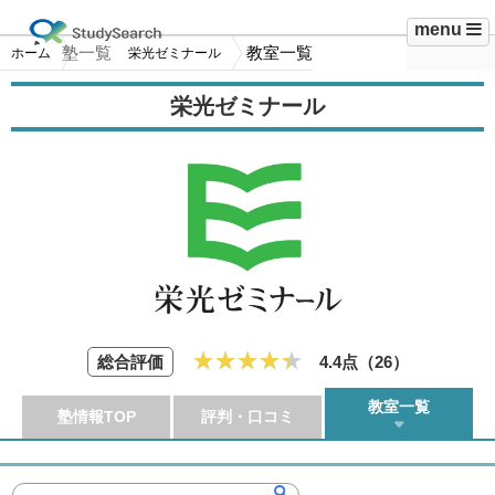
menu
塾一覧
教室一覧
ホーム
栄光ゼミナール
栄光ゼミナール
総合評価
4.4点（
26
）
教室一覧
塾情報TOP
評判・口コミ