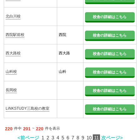
北白川校
校舎の詳細はこちら
西院駅前校
西院
校舎の詳細はこちら
西大路校
西大路
校舎の詳細はこちら
山科校
山科
校舎の詳細はこちら
長岡校
校舎の詳細はこちら
LiNKSTUDY三島校の教室
校舎の詳細はこちら
220
件中
201
~
220
件を表示
<前ページ
1
2
3
4
5
6
7
8
9
10
11
次ページ>