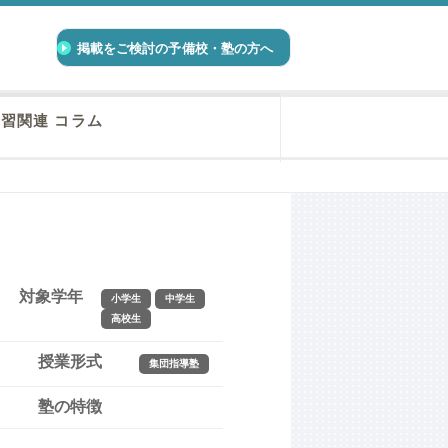
掲載をご検討の予備校・塾の方へ
習関連 コラム
対象学年
小学生
中学生
高校生
授業形式
集団指導塾
塾の特徴