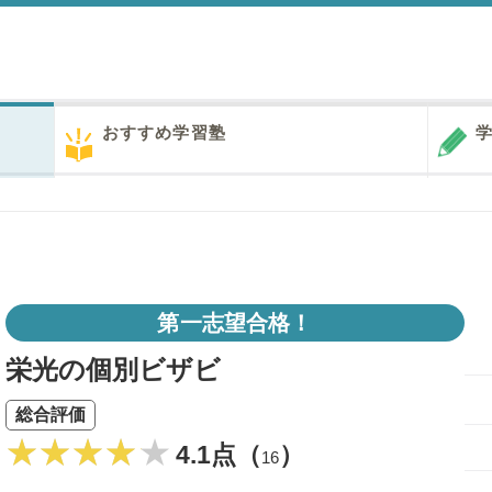
おすすめ学習塾
学
第一志望合格！
栄光の個別ビザビ
総合評価
4.1点（
）
16