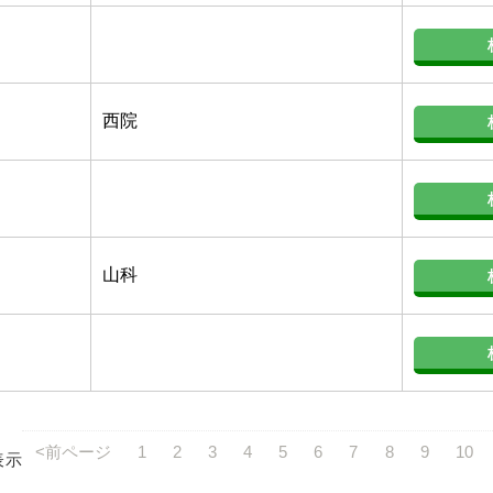
西院
山科
<前ページ
1
2
3
4
5
6
7
8
9
10
表示