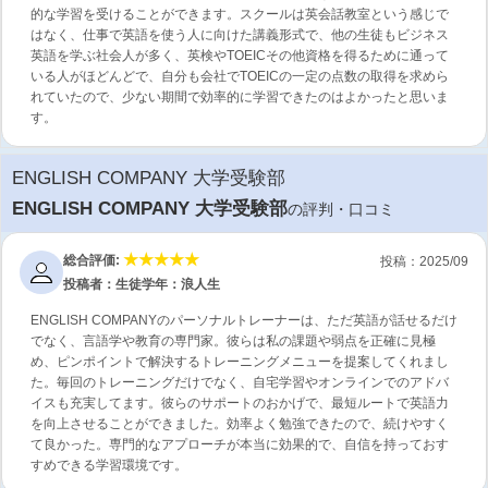
的な学習を受けることができます。スクールは英会話教室という感じで
はなく、仕事で英語を使う人に向けた講義形式で、他の生徒もビジネス
英語を学ぶ社会人が多く、英検やTOEICその他資格を得るために通って
いる人がほどんどで、自分も会社でTOEICの一定の点数の取得を求めら
れていたので、少ない期間で効率的に学習できたのはよかったと思いま
す。
ENGLISH COMPANY 大学受験部
ENGLISH COMPANY 大学受験部
の評判・口コミ
総合評価:
投稿：2025/09
投稿者：生徒
学年：浪人生
ENGLISH COMPANYのパーソナルトレーナーは、ただ英語が話せるだけ
でなく、言語学や教育の専門家。彼らは私の課題や弱点を正確に見極
め、ピンポイントで解決するトレーニングメニューを提案してくれまし
た。毎回のトレーニングだけでなく、自宅学習やオンラインでのアドバ
イスも充実してます。彼らのサポートのおかげで、最短ルートで英語力
を向上させることができました。効率よく勉強できたので、続けやすく
て良かった。専門的なアプローチが本当に効果的で、自信を持っておす
すめできる学習環境です。