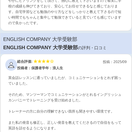
やかにヒアリングをして頂けて、熱心に教えて下さいますので着実に学
校の成績も伸びてきており、安心してお任せできるなと感じておりま
す。自宅学習なども勉強のやり方などをしっかりと教えて下さるので短
い時間でもちゃんと集中して勉強できていると見ていても感じています
ので良かったです。
ENGLISH COMPANY 大学受験部
ENGLISH COMPANY 大学受験部
の評判・口コミ
総合評価:
投稿：2025/09
投稿者：保護者
学年：浪人生
英会話レッスンに通っていましたが、コミュニケーションをとれず困っ
ていました。
そのため、マンツーマンでコミュニケーションがとれるイングリッシュ
カンパニーでトレーニングを受け始めました。
トレーナーの方に自分の理解できない箇所も聞きやすい環境です。
また私の発音も修正し、正しい発音を教えてくださるので自信をもって
英語を話せるようになります。