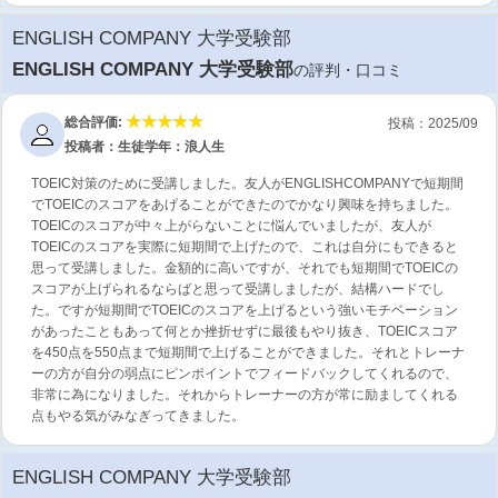
ENGLISH COMPANY 大学受験部
ENGLISH COMPANY 大学受験部
の評判・口コミ
総合評価:
投稿：2025/09
投稿者：生徒
学年：浪人生
TOEIC対策のために受講しました。友人がENGLISHCOMPANYで短期間
でTOEICのスコアをあげることができたのでかなり興味を持ちました。
TOEICのスコアが中々上がらないことに悩んでいましたが、友人が
TOEICのスコアを実際に短期間で上げたので、これは自分にもできると
思って受講しました。金額的に高いですが、それでも短期間でTOEICの
スコアが上げられるならばと思って受講しましたが、結構ハードでし
た。ですが短期間でTOEICのスコアを上げるという強いモチベーション
があったこともあって何とか挫折せずに最後もやり抜き、TOEICスコア
を450点を550点まで短期間で上げることができました。それとトレーナ
ーの方が自分の弱点にピンポイントでフィードバックしてくれるので、
非常に為になりました。それからトレーナーの方が常に励ましてくれる
点もやる気がみなぎってきました。
ENGLISH COMPANY 大学受験部