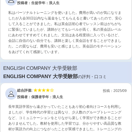
投稿者：生徒
学年：浪人生
私はパーソナルトレーニングを使いました。費用が高いのが気になりま
したが入会30日以内なら返金をしてもらえると書いてあったので、安心
して入ることができました。私は英会話初心者でレッスン前はがちがち
に緊張していましたが、講師がとてもレベルが高く、私の英会話レベル
にあわせてすすめてくれました。文法はある程度頭に入っているけど、
会話に自信のない自分でも、講師と楽しく英会話をすることができまし
た。この質ならば、費用も安いと感じました。英会話のモチベーション
をあげてくれて感謝しています。
ENGLISH COMPANY 大学受験部
ENGLISH COMPANY 大学受験部
の評判・口コミ
総合評価:
投稿：2025/09
投稿者：保護者
学年：浪人生
長年英語学習から遠ざかっていたこともあり初心者向けコースを利用し
ましたが、学生時代の学習とは異なり、少人数のグループトレーニング
など、コミュニケーションをとりながら楽しく学習ができ飽きることが
ありませんでした。教材を使用した学習では、分かりやすい高品質な教
材が英語力の向上につながったことが実感できました。トレーニングの