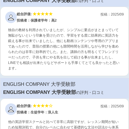
ENGLISH COMPANY 大学受験部
の評判・口コミ
総合評価:
投稿：2025/09
投稿者：保護者
学年：高2
独自の教材を利用されていましたが、シンプルに要点がまとまっていて
無駄がないという印象を受けたので、学習をする度に効果的に英語力を
鍛える事が出来ていましたし、他にも動画コンテンツや専用のアプリま
であったので、普段の授業の他にも隙間時間を活用しながら学びを進め
られたのは非常に効率的でした。また、講師の方も明るくてフレンドリ
ーだったので、子供も常にやる気を出して続ける事が出来ましたし、
LINEでも相談が出来たりなどサポートも手厚くてとても良かったと思い
ます。
ENGLISH COMPANY 大学受験部
ENGLISH COMPANY 大学受験部
の評判・口コミ
総合評価:
投稿：2025/09
投稿者：生徒
学年：浪人生
他の英語学習スクールと比べて非常に高額ですが、レッスン期間が短い
ため短期決戦で、自分のレベルに合わせて基礎的な文法や語法から体系