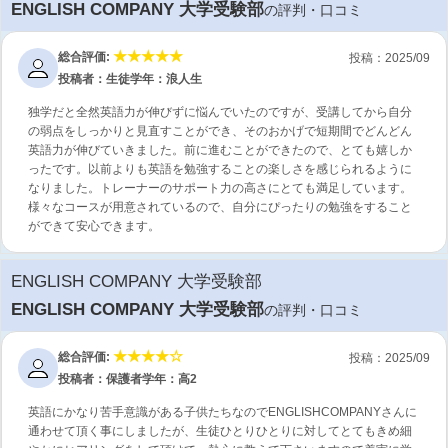
ENGLISH COMPANY 大学受験部
の評判・口コミ
総合評価:
投稿：2025/09
投稿者：生徒
学年：浪人生
独学だと全然英語力が伸びずに悩んでいたのですが、受講してから自分
の弱点をしっかりと見直すことができ、そのおかげで短期間でどんどん
英語力が伸びていきました。前に進むことができたので、とても嬉しか
ったです。以前よりも英語を勉強することの楽しさを感じられるように
なりました。トレーナーのサポート力の高さにとても満足しています。
様々なコースが用意されているので、自分にぴったりの勉強をすること
ができて安心できます。
ENGLISH COMPANY 大学受験部
ENGLISH COMPANY 大学受験部
の評判・口コミ
総合評価:
投稿：2025/09
投稿者：保護者
学年：高2
英語にかなり苦手意識がある子供たちなのでENGLISHCOMPANYさんに
通わせて頂く事にしましたが、生徒ひとりひとりに対してとてもきめ細