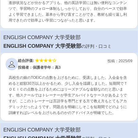
進捗状況などが分かるアプリも、他の英語学習には無い便利なコンテン
ツで、学習時のフォロー体制もしっかりしており、自分のペースで効率
よく学習できました。基本から学び直すことができ、教材も繰り返し利
用できたので効率よい学習につながったと思います。
ENGLISH COMPANY 大学受験部
ENGLISH COMPANY 大学受験部
の評判・口コミ
総合評価:
投稿：2025/09
投稿者：保護者
学年：高3
高校生の娘のTOEICの点数を上げるために、受講しました。入会金を含
めると総額30万以上かかるため、少し入会を躊躇しました。短期間でＴ
ＯＥＩＣの点数を上げるためにはリーズナブルな金額なのだと思いま
す。他スクールではトレーナーが学生アルバイトなケースがあるようで
すが、ここのトレーナーは言語学を専門とする方で教え方もとてもアカ
デミックだったようです。問題点を明確にしそこを短期間でどのように
訓練すればレベルを上げられるのかのアドバイスが明確でした。
ENGLISH COMPANY 大学受験部