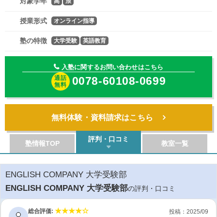
対象学年
高
浪
授業形式
オンライン指導
塾の特徴
大学受験
英語教育
入塾に関するお問い合わせはこちら
通話
0078-60108-0699
無料
無料体験・資料請求はこちら
評判・口コミ
塾情報TOP
教室一覧
ENGLISH COMPANY 大学受験部
ENGLISH COMPANY 大学受験部
の評判・口コミ
総合評価:
投稿：2025/09