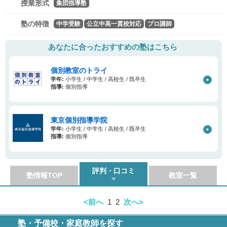
授業形式
集団指導塾
塾の特徴
中学受験
公立中高一貫校対応
プロ講師
あなたに合ったおすすめの塾はこちら
個別教室のトライ
学年:
小学生 / 中学生 / 高校生 / 既卒生
指導:
個別指導
東京個別指導学院
学年:
小学生 / 中学生 / 高校生 / 既卒生
指導:
個別指導
評判・口コミ
塾情報TOP
教室一覧
<前へ
1
2
次へ>
塾・予備校・家庭教師を探す