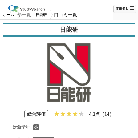
menu
塾一覧
口コミ一覧
ホーム
日能研
日能研
総合評価
4.3点（
14
）
対象学年
小