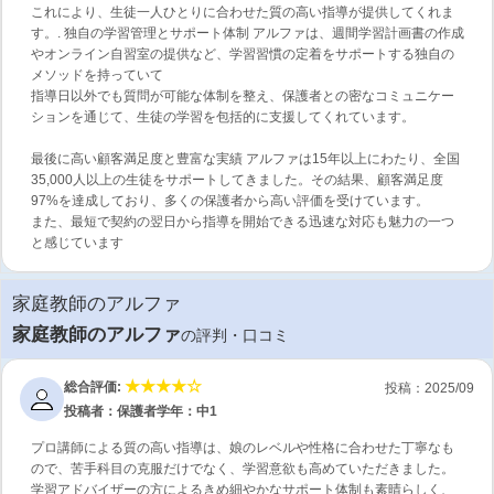
これにより、生徒一人ひとりに合わせた質の高い指導が提供してくれま
す。. 独自の学習管理とサポート体制 アルファは、週間学習計画書の作成
やオンライン自習室の提供など、学習習慣の定着をサポートする独自の
メソッドを持っていて
指導日以外でも質問が可能な体制を整え、保護者との密なコミュニケー
ションを通じて、生徒の学習を包括的に支援してくれています。
最後に高い顧客満足度と豊富な実績 アルファは15年以上にわたり、全国
35,000人以上の生徒をサポートしてきました。その結果、顧客満足度
97%を達成しており、多くの保護者から高い評価を受けています。
また、最短で契約の翌日から指導を開始できる迅速な対応も魅力の一つ
と感じています
家庭教師のアルファ
家庭教師のアルファ
の評判・口コミ
総合評価:
投稿：2025/09
投稿者：保護者
学年：中1
プロ講師による質の高い指導は、娘のレベルや性格に合わせた丁寧なも
ので、苦手科目の克服だけでなく、学習意欲も高めていただきました。
学習アドバイザーの方によるきめ細やかなサポート体制も素晴らしく、