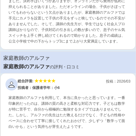
ました。決め手はいくつかありますが、オンラインだから費用が低めに
抑えられることがありました。ただオンラインの場合、子供がさぼって
いてもわからないという欠点がありましたが、家庭教師のアルファでは
手元にカメラを設置して子供の手元をずっと映しているのでその不安が
ありませんでした。そして、講師の先生方が、学生ではなく社会人プロ
講師ばかりなので、子供対応の引き出しの数が多いので、息子のヤル気
スイッチを上手く押し続けてくれるので助かりました。息子の成績は、
公立小学校で中の下からトップ3にまで上がり大変満足しています。
家庭教師のアルファ
家庭教師のアルファ
の評判・口コミ
総合評価:
投稿：2026/03
投稿者：保護者
学年：小6
家庭教師のアルファを利用して、本当に良かったと思っています。一番
印象的だったのは、講師の質の高さと柔軟な対応力です。子どもは数学
が特に苦手で、自分から積極的に勉強するタイプではありませんでし
た。しかし、アルファの先生はただ教えるだけでなく、子どもの性格や
ペースに合わせて丁寧に接してくれたおかげで、少しずつ「数学って面
白いかも」という気持ちが芽生えたようです。