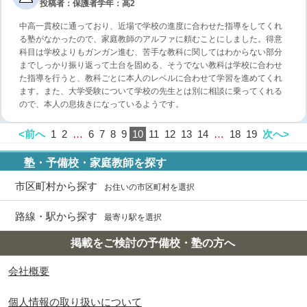
投稿者：保護者
学年：高2
中高一貫校に通っており、近場で学校の進度に合わせた指導をしてくれ
る塾がなかったので、家庭教師のアルファに頼むことにしました。得意
科目は学校よりもガンガン進む、苦手な教科に関してはわからない部分
までしっかり振り返って土台を固める、そうでない教科は学校に合わせ
た指導を行うと、教科ごとに本人のレベルに合わせて学習を進めてくれ
ます。また、大学受験について学校の先生とは別に相談に乗ってくれる
ので、本人の息抜きになっているようです。
<前へ
1
2
…
6
7
8
9
10
11
12
13
14
…
18
19
次へ>
塾・予備校・家庭教師を探す
市区町村から探す
お住いの市区町村を選択
路線・駅から探す
最寄り駅を選択
掲載をご検討の予備校・塾の方へ
会社概要
個人情報の取り扱いについて