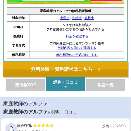
家庭教師のアルファの無料相談情報
対象学年
小学生
/
中学生
/
高校生
＼まずは無料相談／
POINT
プロ家庭教師に学習の悩みを相談できる！
授業料
料金を確認する
プロ家庭教師によるマンツーマン指導
学習形式
学習内容を詳しく確認する
無料相談
無料相談のお申込みはこちら
無料体験・資料請求はこちら
評判・口コミ
塾情報TOP
教室一覧
家庭教師のアルファ
家庭教師のアルファ
の評判・口コミ
総合評価:
投稿：2026/03