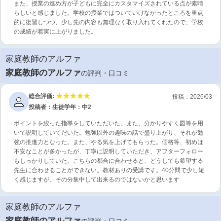
また、授業の進め方が子どもに完全にカスタマイズされている点が素晴
らしいと感じました。学校の授業ではついていけなかったところを重点
的に復習しつつ、少し先の内容も無理なく取り入れてくれたので、学校
の成績が着実に上がりました。
家庭教師のアルファ
家庭教師のアルファ
の評判・口コミ
総合評価:
投稿：2026/03
投稿者：生徒
学年：中2
ポイントを絞った指導をしていただいた。また、分かりやすく図等を用
いて説明していてだいた。勉強以外の趣味の話で盛り上がり、それが勉
強の推進力となった。また、やる気を上げてもらった。価格等、初めは
不安なことが多かったが、丁寧に説明していただき、アフターフォロー
もしっかりしていた。こちらの都合に合わせると、どうしても希望する
先生に合わせることができない。教材ありの受講です。40分間で少し短
く感じますが、その分集中して出来るのではないかと思います
家庭教師のアルファ
家庭教師のアルファ
の評判・口コミ