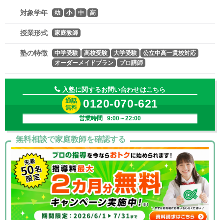
対象学年
幼
小
中
高
授業形式
家庭教師
塾の特徴
中学受験
高校受験
大学受験
公立中高一貫校対応
オーダーメイドプラン
プロ講師
入塾に関するお問い合わせはこちら
通話
0120-070-621
無料
営業時間 9:00～22:00
無料相談で家庭教師を確認する