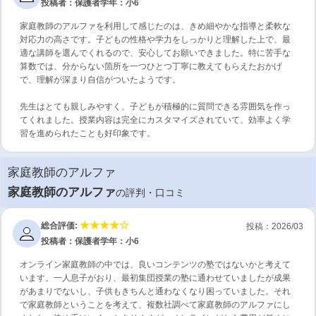
投稿者：保護者
学年：小6
家庭教師のアルファを利用して感じたのは、きめ細やかな指導と柔軟な
対応力の高さです。子どもの性格や学力をしっかりと理解した上で、最
適な講師を選んでくれるので、安心してお願いできました。特に苦手な
算数では、分からない箇所を一つひとつ丁寧に教えてもらえたおかげ
で、理解が深まり自信がついたようです。
先生はとても親しみやすく、子どもが積極的に質問できる雰囲気を作っ
てくれました。授業内容は完全にカスタマイズされていて、効率よく学
習を進められたことも好印象です。
家庭教師のアルファ
家庭教師のアルファ
の評判・口コミ
総合評価:
投稿：2026/03
投稿者：保護者
学年：小6
オンライン家庭教師の中では、良いコンテンツの塾ではないかと考えて
います。一人息子がおり、最初集団授業の塾に通わせていましたが成果
があまりでないし、子供もきちんと通わなくなり困っていました。それ
で家庭教師ということを考えて、複数社調べて家庭教師のアルファにし