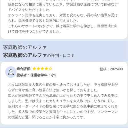
親身になって相談に乗っていただき、学習計画や進路について的確なア
ドバイスをいただけました。
オンライン指導も充実しており、対面と変わらない質の高い指導が受け
られ、録画機能で復習も効率的に行えました。
これらのサポートのおかげで、娘は着実に学力を伸ばし、目標達成に向
けて自信を持つことができました。
家庭教師のアルファ
家庭教師のアルファ
の評判・口コミ
総合評価:
投稿：2025/09
投稿者：保護者
学年：小5
元々は講師対多人数の生徒の塾へ通っておりましたが、中々成績が上が
らずに何か他に良い勉居方法は無いかと探しておりました。
知人が家庭教師で学んだら成績が上がったとの事で申し込んでみる事に
しました。塾では決まったカリキュラムを大人数でおこなうのに対し、
個別のオーダーメイドの様な感じで苦手な部分を集中的に教えてくれま
した。多人数での授業だと質問も中々しにくいのですが、マンツーマン
の授業だと逐一聞けることが非常に良かったです。