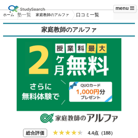
menu
塾一覧
口コミ一覧
ホーム
家庭教師のアルファ
家庭教師のアルファ
総合評価
4.4点（
188
）